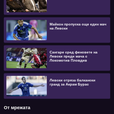
Майкон пропуска още един мач
на Левски
Сангаре сред феновете на
Левски преди мача с
Локомотив Пловдив
Левски отряза балкански
гранд за Акрам Бурас
От мрежата