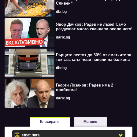
Сливен“
dbr.bg
Явор Дачков: Радев не лъже! Само
раздухват много скандали около него!
darik.bg
Гърците пестят до 30% от сметките за
ток със слънчеви панели на балкона
dbr.bg
Георги Лозанов: Радев има 2
проблема!
darik.bg
Класиране
Мачове