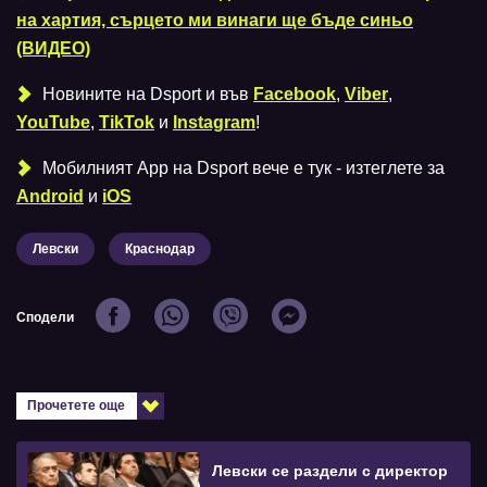
на хартия, сърцето ми винаги ще бъде синьо
(ВИДЕО)
Новините на Dsport и във
Facebook
,
Viber
,
YouTube
,
TikTok
и
Instagram
!
Мобилният Аpp на Dsport вече е тук - изтеглете за
Android
и
iOS
Левски
Краснодар
Сподели
Прочетете още
Левски се раздели с директор