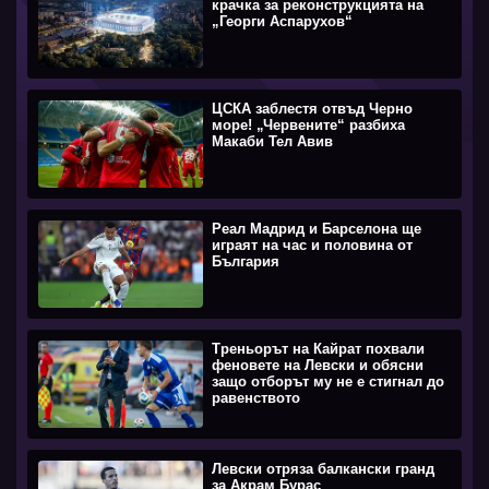
крачка за реконструкцията на
„Георги Аспарухов“
ЦСКА заблестя отвъд Черно
море! „Червените“ разбиха
Макаби Тел Авив
Реал Мадрид и Барселона ще
играят на час и половина от
България
Треньорът на Кайрат похвали
феновете на Левски и обясни
защо отборът му не е стигнал до
равенството
Левски отряза балкански гранд
за Акрам Бурас