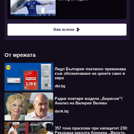
Виж всички
От мрежата
Лидл България поетапно преминава
към обозначаване на цените само в
евро
dbr.bg
Радев повтаря модела „Борисов“!
Анализ на Валерия Велева
darik.bg
357 тона праскови при капацитет 230:
Рекордна реколта блокира „Фрукто-