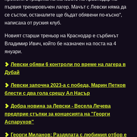
първия тренировъчен лагер. Мачът с Левски няма да
се състои, останалите ще бъдат обявени по-късно“,
написаха от руския клуб.
Новият старши треньор на Краснодар е сърбинът
Владимир Ивич, който бе назначен на поста на 4
януари.
Левски обяви 6 контроли по време на лагера в
Дубай
Левски започна 2023-а с победа, Марин Петков
блести с два гола срещу Ал Насър
Добра новина за Левски - Весела Лечева
предприе стъпки за концесията на "Георги
Аспарухов"
Георги Миланов: Раздялата с любимия отбор е