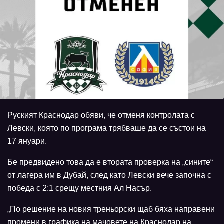
Руският Краснодар обяви, че отменя контролата с
Левски, която по програма трябваше да се състои на
17 януари.
Бе предвидено това да е втората проверка на „сините“
от лагера им в Дубай, след като Левски вече започна с
победа с 2:1 срещу местния Ал Насър.
„По решение на новия треньорски щаб бяха направени
промени в графика на мачовете на Краснодар на