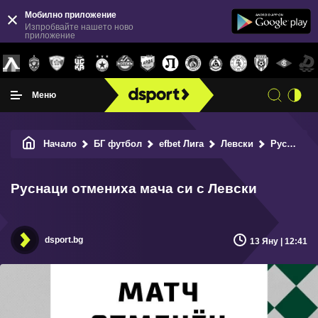
Мобилно приложение
Изпробвайте нашето ново
приложение
Меню
Начало
БГ футбол
efbet Лига
Левски
Руснаци отмениха мача си с Левски
Руснаци отмениха мача си с Левски
dsport.bg
13 Яну | 12:41