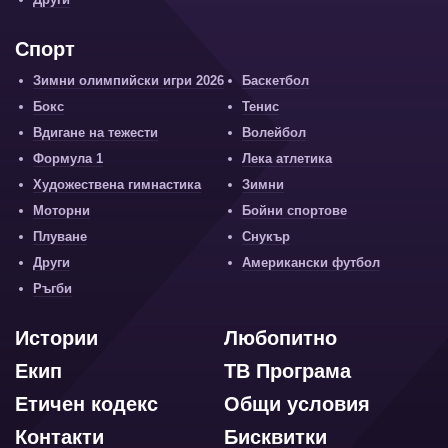
Спорт
Зимни олимпийски игри 2026
Баскетбол
Бокс
Тенис
Вдигане на тежести
Волейбол
Формула 1
Лека атлетика
Художествена гимнастика
Зимни
Моторни
Бойни спортове
Плуване
Снукър
Други
Американски футбол
Ръгби
Истории
Любопитно
Екип
ТВ Програма
Етичен кодекс
Общи условия
Контакти
Бисквитки