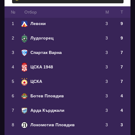
№
Oтбор
М
Т
1
Левски
3
9
2
Лудогорец
3
9
3
Спартак Варна
3
7
4
ЦСКА 1948
3
7
5
ЦСКА
3
7
6
Ботев Пловдив
3
4
7
Арда Кърджали
3
4
8
Локомотив Пловдив
3
3