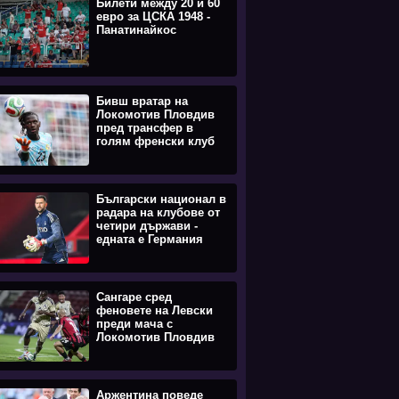
Билети между 20 и 60
евро за ЦСКА 1948 -
Панатинайкос
Бивш вратар на
Локомотив Пловдив
пред трансфер в
голям френски клуб
Български национал в
радара на клубове от
четири държави -
едната е Германия
Сангаре сред
феновете на Левски
преди мача с
Локомотив Пловдив
Аржентина поведе