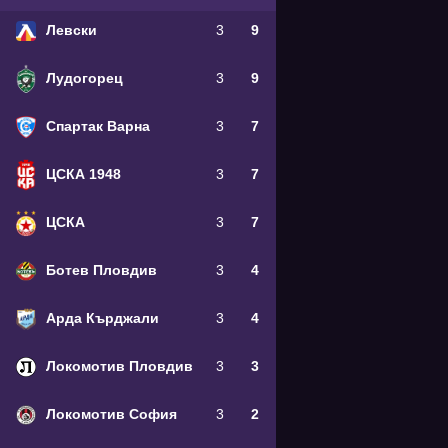
Левски
3
9
Лудогорец
3
9
Спартак Варна
3
7
ЦСКА 1948
3
7
ЦСКА
3
7
Ботев Пловдив
3
4
Арда Кърджали
3
4
Локомотив Пловдив
3
3
Локомотив София
3
2