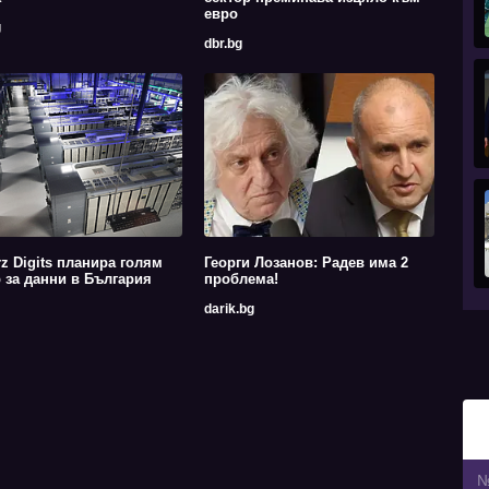
евро
g
dbr.bg
z Digits планира голям
Георги Лозанов: Радев има 2
 за данни в България
проблема!
darik.bg