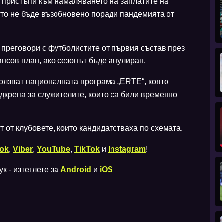
 пристъпи към намаляването на заплатите на
ото не бъде възобновено поради пандемията от
преговори с футболистите от първия състав през
ансов план, ако сезонът бъде анулиран.
ползват националната програма „ERTE“, която
крепа за служителите, които са били временно
 от клубовете, които кандидатстваха по схемата.
ok
,
Viber
,
YouTube
,
TikTok
и
Instagram
!
к - изтеглете за
Android
и
iOS