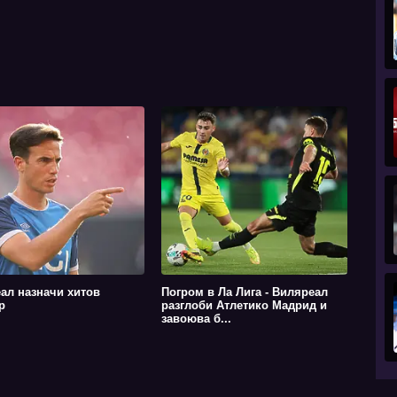
ал назначи хитов
Погром в Ла Лига - Виляреал
р
разглоби Атлетико Мадрид и
завоюва б...