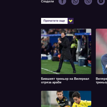
Сподели
Прочетете още
Бившият треньор на Виляреал
Виляре
отряза араби
треньо