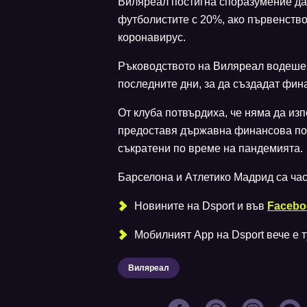
Виляреал постигна споразумение да
футболистите с 20%, ако първенств
коронавирус.
Ръководството на Виляреал водеше 
последните дни, за да създадат фин
От клуба потвърдиха, че няма да из
предоставя държавна финансова под
съкратени по време на пандемията.
Барселона и Атлетико Мадрид са част
Новините на Dsport и във
Facebo
Мобилният Аpp на Dsport вече е ту
Виляреал