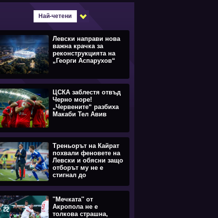
Най-четени
Левски направи нова
важна крачка за
реконструкцията на
„Георги Аспарухов“
ЦСКА заблестя отвъд
Черно море!
„Червените“ разбиха
Макаби Тел Авив
Треньорът на Кайрат
похвали феновете на
Левски и обясни защо
отборът му не е
стигнал до
равенството
''Мечката'' от
Акропола не е
толкова страшна,