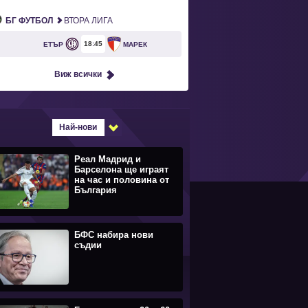
БГ ФУТБОЛ
ВТОРА ЛИГА
18
45
ЕТЪР
МАРЕК
Виж всички
Най-нови
Реал Мадрид и
Барселона ще играят
на час и половина от
България
БФС набира нови
съдии