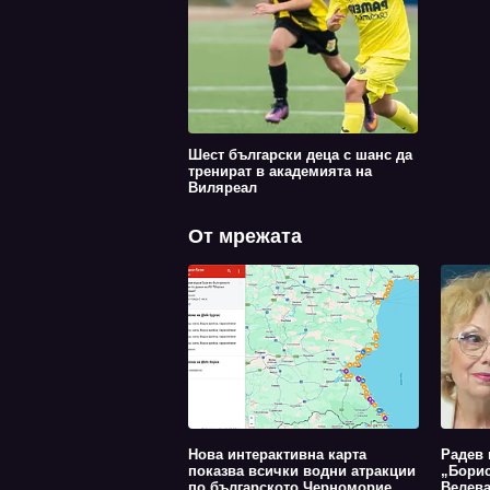
Шест български деца с шанс да
тренират в академията на
Виляреал
От мрежата
Нова интерактивна карта
Радев 
показва всички водни атракции
„Борис
по българското Черноморие
Велев