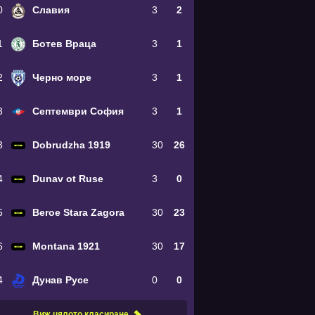
0
Славия
3
2
1
Ботев Враца
3
1
2
Черно море
3
1
3
Септември София
3
1
3
Dobrudzha 1919
30
26
4
Dunav ot Ruse
3
0
5
Beroe Stara Zagora
30
23
6
Montana 1921
30
17
4
Дунав Русе
0
0
Виж цялото класиране