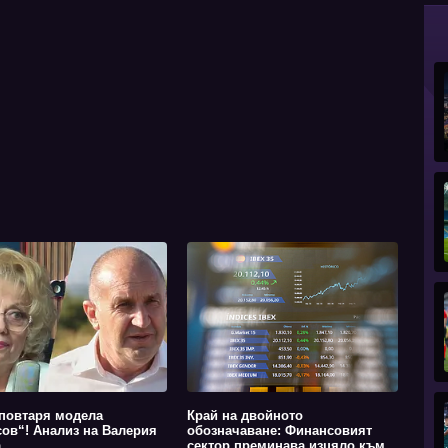
повтаря модела
Край на двойното
ов“! Анализ на Валерия
обозначаване: Финансовият
а
сектор преминава изцяло към