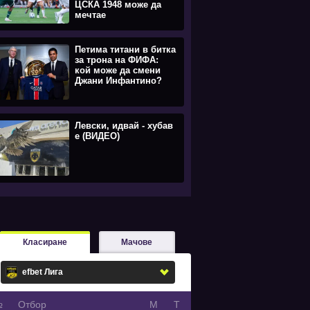
ЦСКА 1948 може да
мечтае
Петима титани в битка
за трона на ФИФА:
кой може да смени
Джани Инфантино?
Левски, идвай - хубав
е (ВИДЕО)
Класиране
Мачове
№
Oтбор
М
Т