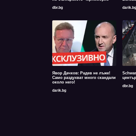
dbr.bg
darik.b
Явор Дачков: Радев не лъже!
Schwar
Само раздухват много скандали
център
около него!
dbr.bg
darik.bg