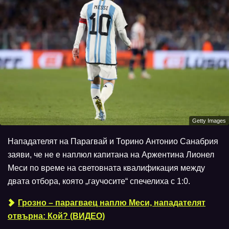
Getty Images
Нападателят на Парагвай и Торино Антонио Санабрия
заяви, че не е наплюл капитана на Аржентина Лионел
Меси по време на световната квалификация между
двата отбора, която „гаучосите“ спечелиха с 1:0.
Грозно – парагваец наплю Меси, нападателят
отвърна: Кой? (ВИДЕО)