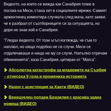
Видеото, на което се вижда как Санабрия плюе в
посока на Меси, стана хит в социалните мрежи. Самият
аржентинец коментира случката след мача, като заяви,
че е разбрал от съотборниците си за ситуацията, но
дори не знае кой е Санабрия.
"Гледах видеото. От този ъгъл изглежда, че съм го
наплюл, но нищо подобно не се случи. Меси се
отдалечаваше и нищо не му се случи. Напълно отричам
обвиненията“, каза Санабрия, цитиран от "Marca".
Абсолютна катастрофа за младежите на Сърбия
– отнесоха 9 гола и промениха историята
Назон с асистенция за Хаити (ВИДЕО)
Венецуелец попари Бразилия с красива задна
ножица (ВИДЕО)