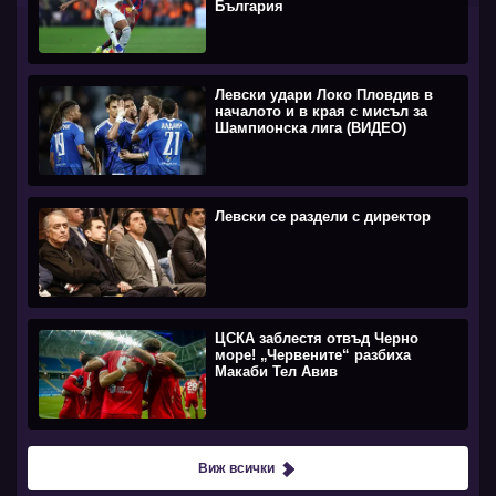
България
Левски удари Локо Пловдив в
началото и в края с мисъл за
Шампионска лига (ВИДЕО)
Левски се раздели с директор
ЦСКА заблестя отвъд Черно
море! „Червените“ разбиха
Макаби Тел Авив
Виж всички