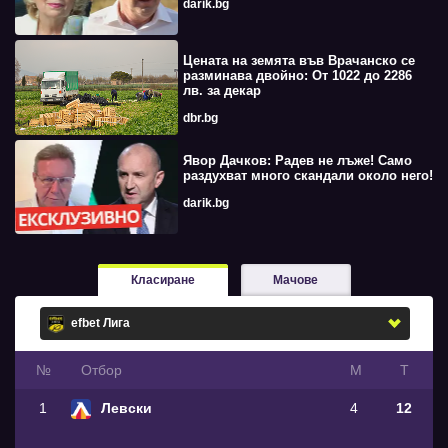
darik.bg
Цената на земята във Врачанско се
разминава двойно: От 1022 до 2286
лв. за декар
dbr.bg
Явор Дачков: Радев не лъже! Само
раздухват много скандали около него!
darik.bg
Класиране
Мачове
№
Oтбор
М
Т
1
Левски
4
12