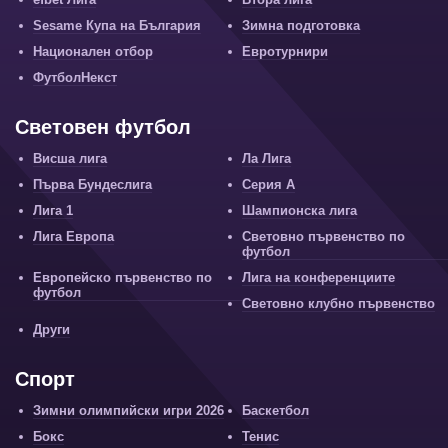
Sesame Купа на България
Зимна подготовка
Национален отбор
Евротурнири
ФутболНекст
Световен футбол
Висша лига
Ла Лига
Първа Бундеслига
Серия А
Лига 1
Шампионска лига
Лига Европа
Световно първенство по
футбол
Европейско първенство по
Лига на конференциите
футбол
Световно клубно първенство
Други
Спорт
Зимни олимпийски игри 2026
Баскетбол
Бокс
Тенис