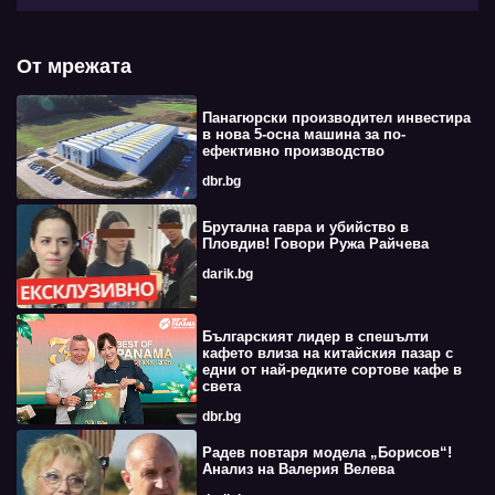
От мрежата
Панагюрски производител инвестира
в нова 5-осна машина за по-
ефективно производство
dbr.bg
Брутална гавра и убийство в
Пловдив! Говори Ружа Райчева
darik.bg
Българският лидер в спешълти
кафето влиза на китайския пазар с
едни от най-редките сортове кафе в
света
dbr.bg
Радев повтаря модела „Борисов“!
Анализ на Валерия Велева