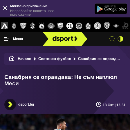
Мобилно приложение
Изпробвайте нашето ново
приложение
Меню
Начало
Световен футбол
Санабрия се оправдава: Не съм наплюл Меси
Санабрия се оправдава: Не съм наплюл
Меси
dsport.bg
13 Окт | 13:31