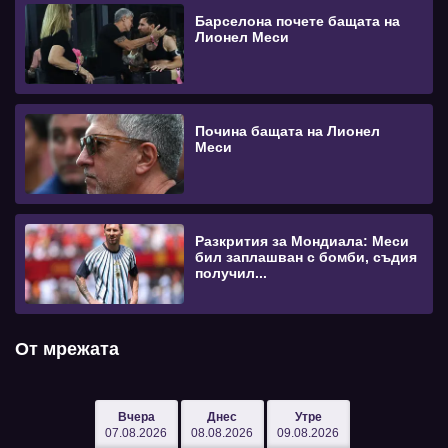
Барселона почете бащата на
Лионел Меси
Почина бащата на Лионел
Меси
Разкрития за Мондиала: Меси
бил заплашван с бомби, съдия
получил...
От мрежата
Вчера
Днес
Утре
07.08.2026
08.08.2026
09.08.2026