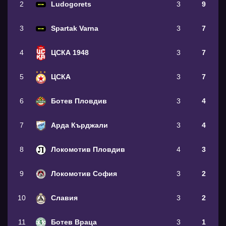
2
Ludogorets
3
9
3
Spartak Varna
3
7
4
ЦСКА 1948
3
7
5
ЦСКА
3
7
6
Ботев Пловдив
3
4
7
Арда Кърджали
3
4
8
Локомотив Пловдив
4
3
9
Локомотив София
3
2
10
Славия
3
2
11
Ботев Враца
3
1