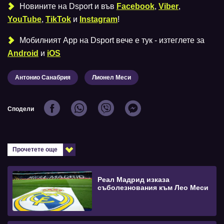
Новините на Dsport и във
Facebook
,
Viber
,
YouTube
,
TikTok
и
Instagram
!
Мобилният Аpp на Dsport вече е тук - изтеглете за
Android
и
iOS
Антонио Санабрия
Лионел Меси
Сподели
Прочетете още
Реал Мадрид изказа
съболезнования към Лео Меси