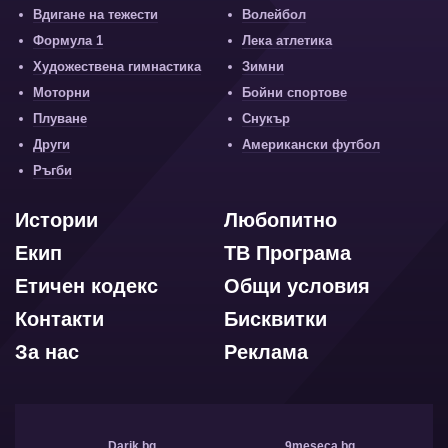
Вдигане на тежести
Волейбол
Формула 1
Лека атлетика
Художествена гимнастика
Зимни
Моторни
Бойни спортове
Плуване
Снукър
Други
Американски футбол
Ръгби
Истории
Любопитно
Екип
ТВ Програма
Етичен кодекс
Общи условия
Контакти
Бисквитки
За нас
Реклама
Darik.bg
9meseca.bg