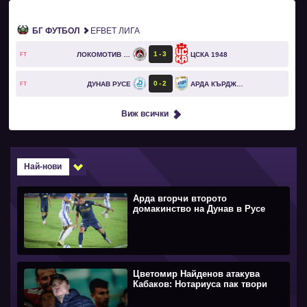
БГ ФУТБОЛ
EFBET ЛИГА
1
3
ЛОКОМОТИВ СОФИЯ
ЦСКА 1948
FT
0
2
ДУНАВ РУСЕ
АРДА КЪРДЖАЛИ
FT
Виж всички
Най-нови
Арда вгорчи второто
домакинство на Дунав в Русе
Цветомир Найденов атакува
Кабаков: Нотариуса пак твори