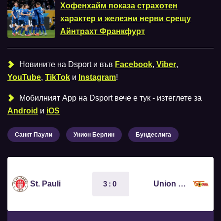
Хофенхайм показа страхотен
характер и железни нерви срещу
Айнтрахт Франкфурт
Новините на Dsport и във
Facebook
,
Viber
,
YouTube
,
TikTok
и
Instagram
!
Мобилният Аpp на Dsport вече е тук - изтеглете за
Android
и
iOS
Санкт Паули
Унион Берлин
Бундеслига
3:0
St. Pauli
Union Berlin