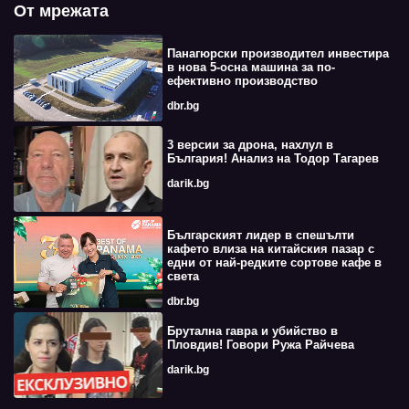
От мрежата
Панагюрски производител инвестира
в нова 5-осна машина за по-
ефективно производство
dbr.bg
3 версии за дрона, нахлул в
България! Анализ на Тодор Тагарев
darik.bg
Българският лидер в спешълти
кафето влиза на китайския пазар с
едни от най-редките сортове кафе в
света
dbr.bg
Брутална гавра и убийство в
Пловдив! Говори Ружа Райчева
darik.bg