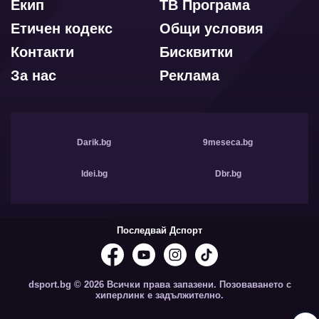
Екип
ТВ Програма
Етичен кодекс
Общи условия
Контакти
Бисквитки
За нас
Реклама
Darik.bg
9meseca.bg
Idei.bg
Dbr.bg
Последвай Дспорт
dsport.bg © 2026 Всички права запазени. Позоваването с
хиперлинк е задължително.