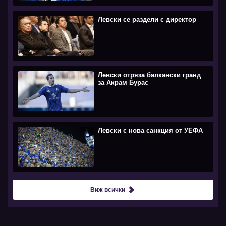
Левски се раздели с директор
Левски отряза балкански гранд
за Акрам Бурас
Левски с нова санкция от УЕФА
Виж всички