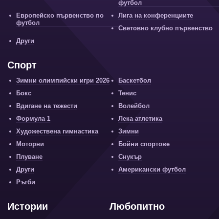
футбол
Европейско първенство по
Лига на конференциите
футбол
Световно клубно първенство
Други
Спорт
Зимни олимпийски игри 2026
Баскетбол
Бокс
Тенис
Вдигане на тежести
Волейбол
Формула 1
Лека атлетика
Художествена гимнастика
Зимни
Моторни
Бойни спортове
Плуване
Снукър
Други
Американски футбол
Ръгби
Истории
Любопитно