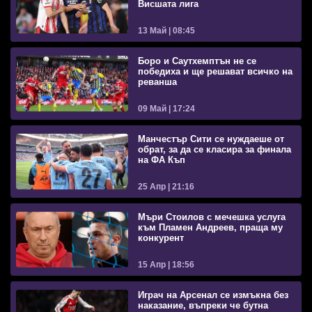
Висшата лига
13 Май | 08:45
Боро и Саутхемптън не се
победиха и ще решават всичко на
реванша
09 Май | 17:24
Манчестър Сити се нуждаеше от
обрат, за да се класира за финала
на ФА Къп
25 Апр | 21:16
Мъри Стоилов с мечешка услуга
към Пламен Андреев, праща му
конкурент
15 Апр | 18:56
Играч на Арсенал се измъкна без
наказание, въпреки че бутна