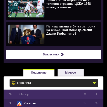
''Мечката'' от Акропола не е
толкова страшна, ЦСКА 1948
може да мечтае
Петима титани в битка за трона
на ФИФА: кой може да смени
Джани Инфантино?
Виж всички
Класиране
Мачове
№
Oтбор
М
Т
1
Левски
3
9