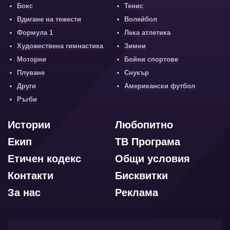
Бокс
Тенис
Вдигане на тежести
Волейбол
Формула 1
Лека атлетика
Художествена гимнастика
Зимни
Моторни
Бойни спортове
Плуване
Снукър
Други
Американски футбол
Ръгби
Истории
Любопитно
Екип
ТВ Програма
Етичен кодекс
Общи условия
Контакти
Бисквитки
За нас
Реклама