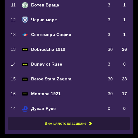
11
Ботев Враца
3
1
12
Черно море
3
1
13
Септември София
3
1
13
Dobrudzha 1919
30
26
14
Dunav ot Ruse
3
0
15
Beroe Stara Zagora
30
23
16
Montana 1921
30
17
14
Дунав Русе
0
0
Виж цялото класиране