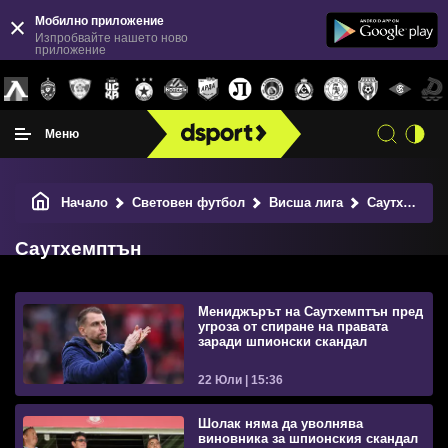
Мобилно приложение
Изпробвайте нашето ново
приложение
Меню
Начало
Световен футбол
Висша лига
Саутхемптън
Саутхемптън
Мениджърът на Саутхемптън пред
угроза от спиране на правата
заради шпионски скандал
22 Юли | 15:36
Шолак няма да уволнява
виновника за шпионския скандал