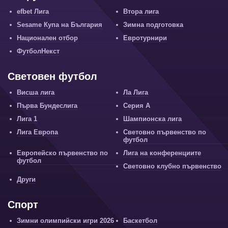
efbet Лига
Втора лига
Sesame Купа на България
Зимна подготовка
Национален отбор
Евротурнири
ФутболНекст
Световен футбол
Висша лига
Ла Лига
Първа Бундеслига
Серия А
Лига 1
Шампионска лига
Лига Европа
Световно първенство по
футбол
Европейско първенство по
Лига на конференциите
футбол
Световно клубно първенство
Други
Спорт
Зимни олимпийски игри 2026
Баскетбол