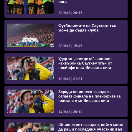
лига
20 Май | 20:15
Футболистите на Саутхемптън
може да съдят клуба
20 Май | 15:45
Удар за „светците“-шпиони:
изхвърлиха Саутхемптън от
плейофите за Висшата лига
19 Май | 21:01
Заради шпионски скандал -
отлагат финала на плейофите за
влизане във Висшата лига
14 Май | 20:18
Шпионският скандал, който може
да реши последния участник във