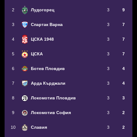
2
Лудогорец
3
9
3
Спартак Варна
3
7
4
ЦСКА 1948
3
7
5
ЦСКА
3
7
6
Ботев Пловдив
3
4
7
Арда Кърджали
3
4
8
Локомотив Пловдив
3
3
9
Локомотив София
3
2
10
Славия
3
2