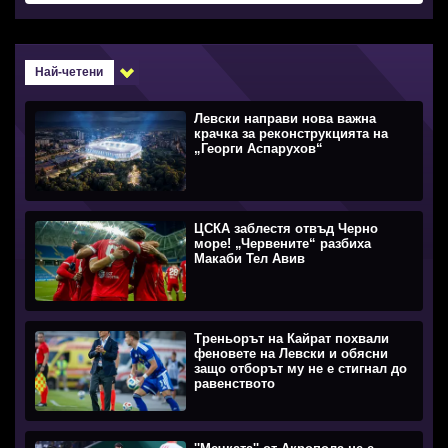
Най-четени
Левски направи нова важна
крачка за реконструкцията на
„Георги Аспарухов“
ЦСКА заблестя отвъд Черно
море! „Червените“ разбиха
Макаби Тел Авив
Треньорът на Кайрат похвали
феновете на Левски и обясни
защо отборът му не е стигнал до
равенството