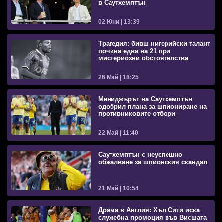
в Саутхемптън
02 Юни | 13:39
Трагедия: бивш нигерийски талант
почина едва на 21 при
мистериозни обстоятелства
26 Май | 18:25
Мениджърът на Саутхемптън
одобрил плана за шпиониране на
противниковите отбори
22 Май | 11:40
Саутхемптън с неуспешно
обжалване за шпионския скандал
21 Май | 10:54
Драма в Англия: Хъл Сити иска
служебна промоция във Висшата