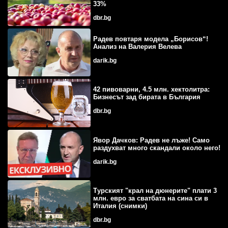
33%
dbr.bg
Радев повтаря модела „Борисов“!
Анализ на Валерия Велева
darik.bg
42 пивоварни, 4.5 млн. хектолитра:
Бизнесът зад бирата в България
dbr.bg
Явор Дачков: Радев не лъже! Само
раздухват много скандали около него!
darik.bg
Турският "крал на дюнерите" плати 3
млн. евро за сватбата на сина си в
Италия (снимки)
dbr.bg