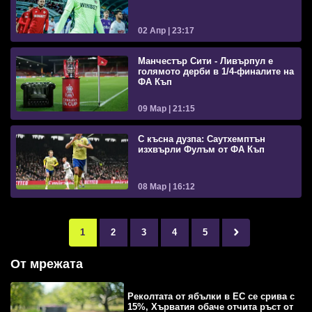
02 Апр | 23:17
Манчестър Сити - Ливърпул е
голямото дерби в 1/4-финалите на
ФА Къп
09 Мар | 21:15
С късна дузпа: Саутхемптън
изхвърли Фулъм от ФА Къп
08 Мар | 16:12
1
2
3
4
5
От мрежата
Реколтата от ябълки в ЕС се срива с
15%, Хърватия обаче отчита ръст от