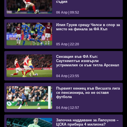
съдия
06 Апр | 09:52
Илия Груев срещу Челси в спор за
място на финала за ФА Къп
05 Апр | 22:20
Сензация във ФА Къп:
Саутхемптън изхвърли
устремилия се към титла Арсенал
04 Апр | 23:55
Първият кениец във Висшата лига
се пенсионира, но не оставя
футбола
04 Апр | 12:57
Започна наддаване за Лапоухов –
ЦСКА прибира 4 милиона?