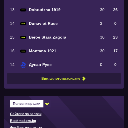
13
Dobrudzha 1919
30
26
14
Dunav ot Ruse
3
0
15
Beroe Stara Zagora
30
23
16
Montana 1921
30
17
14
Дунав Русе
0
0
Виж цялото класиране
Полезни връзки
Сайтове за залози
Bookmakers.bg
Футбол: резултати