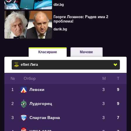
dbr.bg
Георги Лозанов: Радев има 2
проблема!
darik.bg
Класиране
Мачове
№
Oтбор
М
Т
1
Левски
3
9
2
Лудогорец
3
9
3
Спартак Варна
3
7