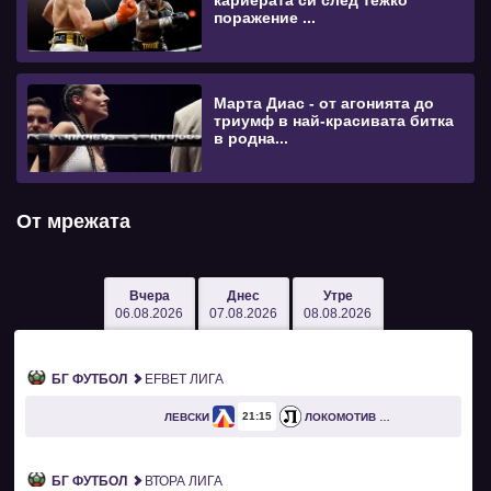
кариерата си след тежко
поражение ...
Марта Диас - от агонията до
триумф в най-красивата битка
в родна...
От мрежата
Вчера
Днес
Утре
06.08.2026
07.08.2026
08.08.2026
БГ ФУТБОЛ
EFBET ЛИГА
21
15
ЛЕВСКИ
ЛОКОМОТИВ ПЛОВДИВ
БГ ФУТБОЛ
ВТОРА ЛИГА