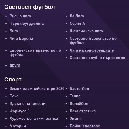
Световен футбол
Висша лига
Ла Лига
Първа Бундеслига
Серия А
Лига 1
Шампионска лига
Лига Европа
Световно първенство по
футбол
Европейско първенство по
Лига на конференциите
футбол
Световно клубно първенство
Други
Спорт
Зимни олимпийски игри 2026
Баскетбол
Бокс
Тенис
Вдигане на тежести
Волейбол
Формула 1
Лека атлетика
Художествена гимнастика
Зимни
Моторни
Бойни спортове