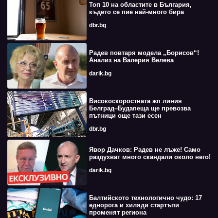
Топ 10 на областите в България,
където се пие най-много бира
dbr.bg
Радев повтаря модела „Борисов“!
Анализ на Валерия Велева
darik.bg
Високоскоростната жп линия
Белград–Будапеща ще превозва
пътници още тази есен
dbr.bg
Явор Дачков: Радев не лъже! Само
раздухват много скандали около него!
darik.bg
Балтийското технологично чудо: 17
еднорога и хиляди стартъпи
променят региона