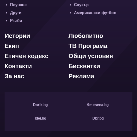
Плуване
Снукър
Други
Американски футбол
Ръгби
Истории
Любопитно
Екип
ТВ Програма
Етичен кодекс
Общи условия
Контакти
Бисквитки
За нас
Реклама
Darik.bg
9meseca.bg
Idei.bg
Dbr.bg