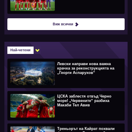
Виж всички
Най-четени
Левски направи нова важна
крачка за реконструкцията на
„Георги Аспарухов“
ЦСКА заблестя отвъд Черно
море! „Червените“ разбиха
Макаби Тел Авив
Треньорът на Кайрат похвали