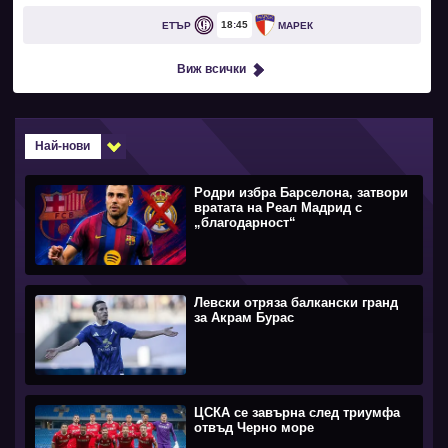
18
45
ЕТЪР
МАРЕК
Виж всички
Най-нови
Родри избра Барселона, затвори
вратата на Реал Мадрид с
„благодарност“
Левски отряза балкански гранд
за Акрам Бурас
ЦСКА се завърна след триумфа
отвъд Черно море