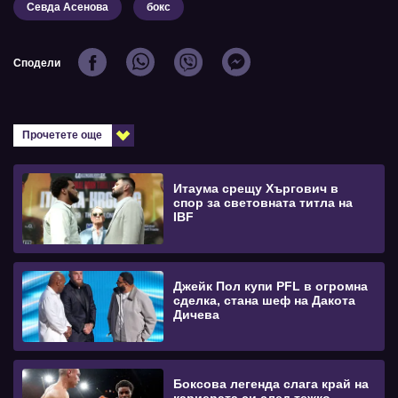
Севда Асенова
бокс
Сподели
Прочетете още
Итаума срещу Хъргович в
спор за световната титла на
IBF
Джейк Пол купи PFL в огромна
сделка, стана шеф на Дакота
Дичева
Боксова легенда слага край на