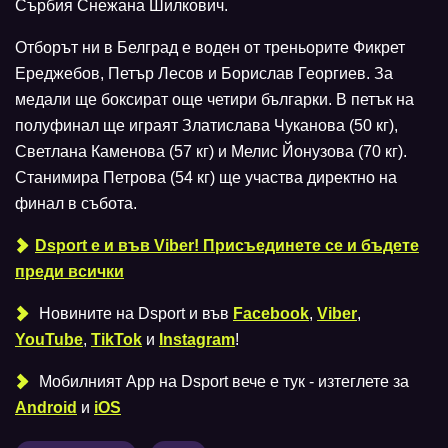
Сърбия Снежана Шилкович.
Отборът ни в Белград е воден от треньорите Фикрет
Ереджебов, Петър Лесов и Борислав Георгиев. За
медали ще боксират още четири българки. В петък на
полуфинал ще играят Златислава Чуканова (50 кг),
Светлана Каменова (57 кг) и Мелис Йонузова (70 кг).
Станимира Петрова (54 кг) ще участва директно на
финал в събота.
Dsport е и във Viber! Присъединете се и бъдете
преди всички
Новините на Dsport и във
Facebook
,
Viber
,
YouTube
,
TikTok
и
Instagram
!
Мобилният Аpp на Dsport вече е тук - изтеглете за
Android
и
iOS