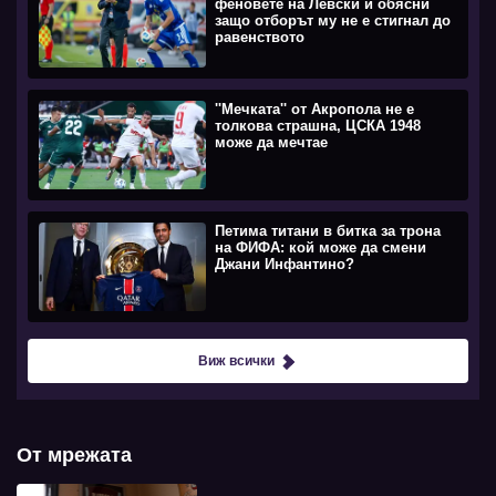
феновете на Левски и обясни
защо отборът му не е стигнал до
равенството
''Мечката'' от Акропола не е
толкова страшна, ЦСКА 1948
може да мечтае
Петима титани в битка за трона
на ФИФА: кой може да смени
Джани Инфантино?
Виж всички
От мрежата