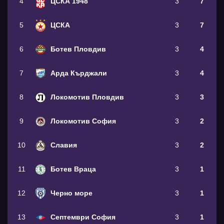
4
ЦСКА 1948
3
7
5
ЦСКА
3
7
6
Ботев Пловдив
3
4
7
Арда Кърджали
3
4
8
Локомотив Пловдив
3
3
9
Локомотив София
3
2
10
Славия
3
2
11
Ботев Враца
3
1
12
Черно море
3
1
13
Септември София
3
1