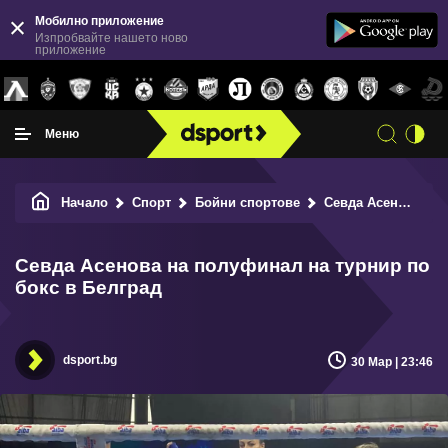
Мобилно приложение
Изпробвайте нашето ново
приложение
Меню
Начало
Спорт
Бойни спортове
Севда Асенова на полуфинал на турнир по бокс в Белград
Севда Асенова на полуфинал на турнир по
бокс в Белград
dsport.bg
30 Мар | 23:46