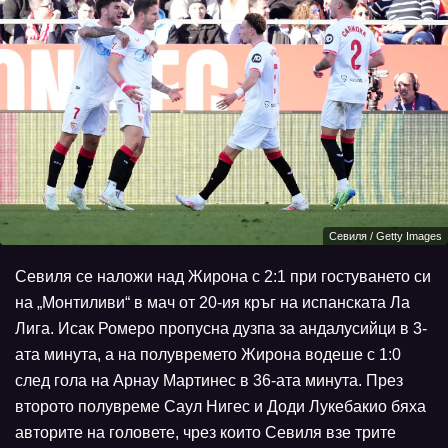
Севиля / Getty Images
Севиля се наложи над Жирона с 2:1 при гостуването си
на „Монтиливи“ в мач от 20-ия кръг на испанската Ла
Лига. Исак Ромеро пропусна дузпа за андалусийци в 3-
ата минута, а на полувремето Жирона водеше с 1:0
след гола на Арнау Мартинес в 36-ата минута. През
второто полувреме Саул Нигес и Доди Лукебакио бяха
авторите на головете, чрез които Севиля взе трите