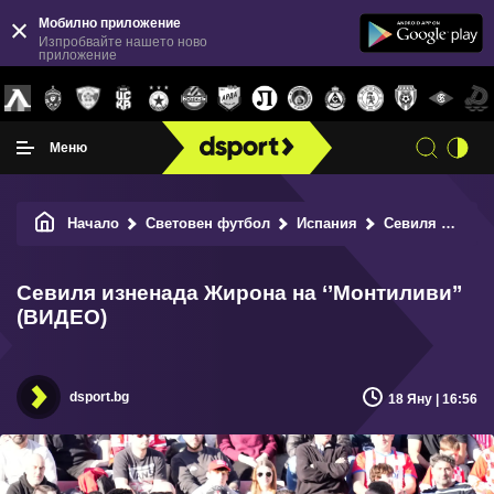
Мобилно приложение
Изпробвайте нашето ново
приложение
Меню
Начало
Световен футбол
Испания
Севиля изненада Жирона на ‘’Монтиливи’’ (ВИДЕО)
Севиля изненада Жирона на ‘’Монтиливи’’
(ВИДЕО)
dsport.bg
18 Яну | 16:56