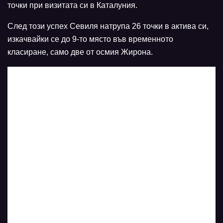
точки при визитата си в Каталуния.
След този успех Севиля натрупа 26 точки в актива си,
изкачвайки се до 9-то място във временното
класиране, само две от осмия Жирона.