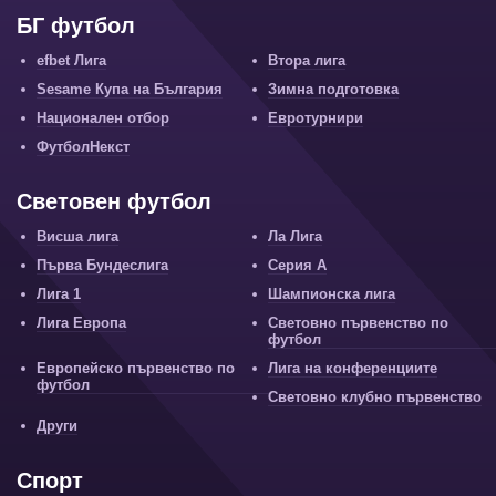
БГ футбол
efbet Лига
Втора лига
Sesame Купа на България
Зимна подготовка
Национален отбор
Евротурнири
ФутболНекст
Световен футбол
Висша лига
Ла Лига
Първа Бундеслига
Серия А
Лига 1
Шампионска лига
Лига Европа
Световно първенство по
футбол
Европейско първенство по
Лига на конференциите
футбол
Световно клубно първенство
Други
Спорт