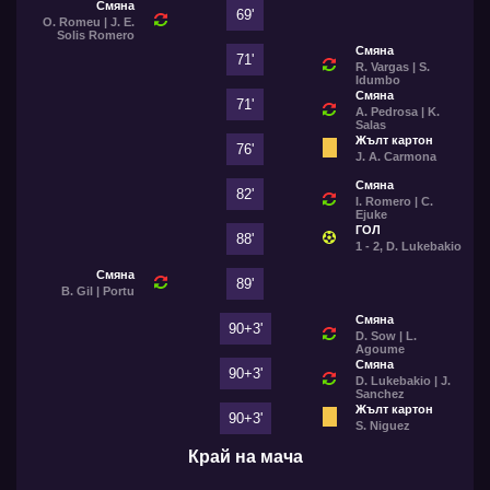
Смяна
69'
O. Romeu | J. E.
Solis Romero
Смяна
71'
R. Vargas | S.
Idumbo
Смяна
71'
A. Pedrosa | K.
Salas
Жълт картон
76'
J. A. Carmona
Смяна
82'
I. Romero | C.
Ejuke
ГОЛ
88'
1 - 2, D. Lukebakio
Смяна
89'
B. Gil | Portu
Смяна
90+3'
D. Sow | L.
Agoume
Смяна
90+3'
D. Lukebakio | J.
Sanchez
Жълт картон
90+3'
S. Niguez
Край на мача