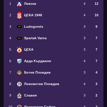
1
Левски
4
12
2
ЦСКА 1948
4
10
3
Ludogorets
3
9
4
Spartak Varna
3
7
5
ЦСКА
3
7
6
Арда Кърджали
4
7
7
Ботев Пловдив
3
4
8
Локомотив Пловдив
4
3
9
Славия
3
2
10
Локомотив София
4
2