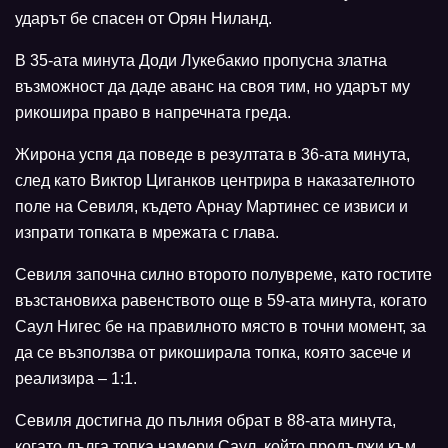
ударът бе спасен от Орян Ниланд.
В 35-ата минута Доди Лукебакио пропусна златна
възможност да даде аванс на своя тим, но ударът му
рикошира право в напречната греда.
Жирона успя да поведе в резултата в 36-ата минута,
след като Виктор Циганков центрира в наказателното
поле на Севиля, където Арнау Мартинес се извиси и
изпрати топката в мрежата с глава.
Севиля започна силно второто полувреме, като гостите
възстановиха равенството още в 59-ата минута, когато
Саул Нигес бе на правилното място в точни момент, за
да се възползва от рикоширала топка, която засече и
реализира – 1:1.
Севиля достигна до пълния обрат в 88-ата минута,
когато дълга топка намери Саул, който продължи към