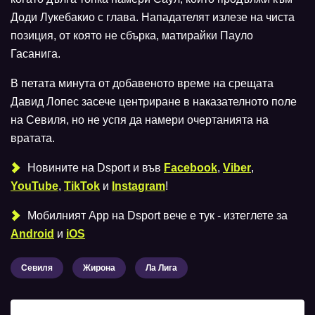
Доди Лукебакио с глава. Нападателят излезе на чиста
позиция, от която не сбърка, матирайки Пауло
Гасанига.
В петата минута от добавеното време на срещата
Давид Лопес засече центриране в наказателното поле
на Севиля, но не успя да намери очертанията на
вратата.
Новините на Dsport и във
Facebook
,
Viber
,
YouTube
,
TikTok
и
Instagram
!
Мобилният Аpp на Dsport вече е тук - изтеглете за
Android
и
iOS
Севиля
Жирона
Ла Лига