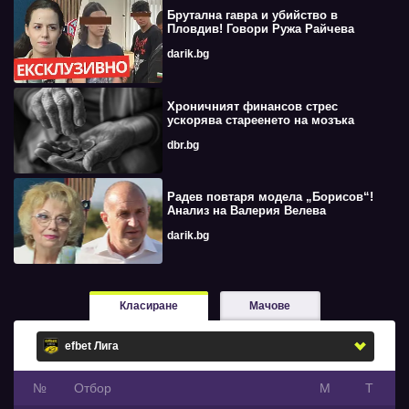
Брутална гавра и убийство в
Пловдив! Говори Ружа Райчева
darik.bg
Хроничният финансов стрес
ускорява стареенето на мозъка
dbr.bg
Радев повтаря модела „Борисов“!
Анализ на Валерия Велева
darik.bg
Класиране
Мачове
№
Oтбор
М
Т