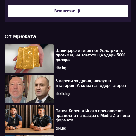
Виж всички
От мрежата
Швейцарски гигант от Уолстрийт с
прогноза, че златото ще удари 5000
долара
dbr.bg
3 версии за дрона, нахлул в
България! Анализ на Тодор Тагарев
darik.bg
Павел Колев и Ицака пренаписват
правилата на пазара с Media Z и нови
формати
dbr.bg