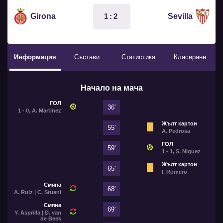
1:2
Girona
Sevilla
Информация
Състави
Статистика
Класиране
Начало на мача
ГОЛ
36'
1 - 0, A. Martinez
Жълт картон
55'
A. Pedrosa
ГОЛ
59'
1 - 1, S. Niguez
Жълт картон
65'
I. Romero
Смяна
68'
A. Ruiz | C. Stuani
Смяна
69'
Y. Asprilla | D. van
de Beek