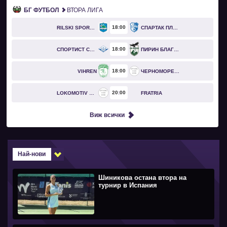
БГ ФУТБОЛ
ВТОРА ЛИГА
18
00
RILSKI SPORTIST
СПАРТАК ПЛЕВЕН
18
00
СПОРТИСТ СВОГЕ
ПИРИН БЛАГОЕВГРАД
18
00
VIHREN
ЧЕРНОМОРЕЦ БУРГАС
20
00
LOKOMOTIV GO
FRATRIA
Виж всички
Най-нови
Шиникова остана втора на
турнир в Испания