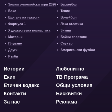
Зимни олимпийски игри 2026
Баскетбол
Бокс
Тенис
Вдигане на тежести
Волейбол
Формула 1
Лека атлетика
Художествена гимнастика
Зимни
Моторни
Бойни спортове
Плуване
Снукър
Други
Американски футбол
Ръгби
Истории
Любопитно
Екип
ТВ Програма
Етичен кодекс
Общи условия
Контакти
Бисквитки
За нас
Реклама