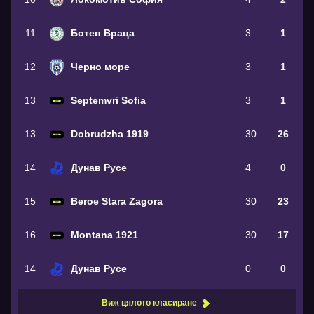
11
Ботев Враца
3
1
12
Черно море
3
1
13
Septemvri Sofia
3
1
13
Dobrudzha 1919
30
26
14
Дунав Русе
4
0
15
Beroe Stara Zagora
30
23
16
Montana 1921
30
17
14
Дунав Русе
0
0
Виж цялото класиране