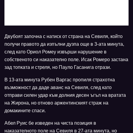
Двубоят започна с натиск от страна на Севиля, който
получи правото да изпълни дузпа още в 3-ата минута,
след като Ориол Ромеу извърши нарушение в
собственото си наказателно поле. Исак Ромеро застана
зад топката и стреля, но Пауло Гасанига отрази.
В 13-ата минута Рубен Варгас пропиля страхотна
възможност да даде аванс на Севиля, след като
отправи силен удар към долния десен ъгъл на вратата
на Жирона, но отново аржентинският страж на
домакините спаси.
Абел Руис бе изведен на чиста позиция в
наказателното поле на Севиля в 27-ата минута, но