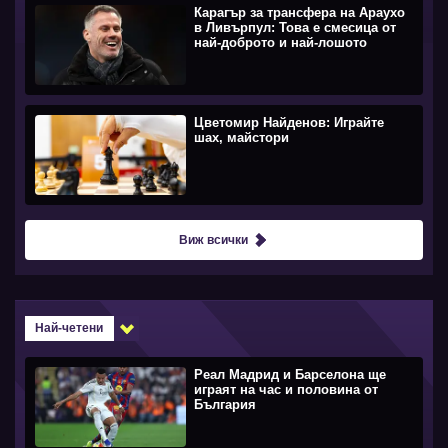
Карагър за трансфера на Араухо
в Ливърпул: Това е смесица от
най-доброто и най-лошото
Цветомир Найденов: Играйте
шах, майстори
Виж всички
Най-четени
Реал Мадрид и Барселона ще
играят на час и половина от
България