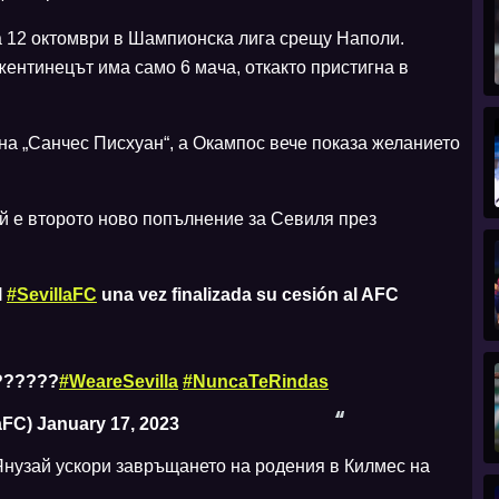
а 12 октомври в Шампионска лига срещу Наполи.
жентинецът има само 6 мача, откакто пристигна в
а „Санчес Писхуан“, а Окампос вече показа желанието
й е второто ново попълнение за Севиля през
l
#SevillaFC
una vez finalizada su cesión al AFC
???????
#WeareSevilla
#NuncaTeRindas
laFC)
January 17, 2023
нузай ускори завръщането на родения в Килмес на