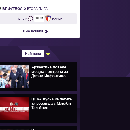
БГ ФУТБОЛ
ВТОРА ЛИГА
18
45
ЕТЪР
МАРЕК
Виж всички
Най-нови
Аржентина поведе
мощна подкрепа за
Джани Инфантино
ЦСКА пусна билетите
за реванша с Макаби
Тел Авив