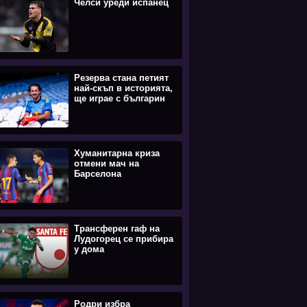
Челси уреди испанец
Резерва стана петият
най-скъп в историята,
ще играе с българин
Хуманитарна криза
отмени мач на
Барселона
Трансферен гаф на
Лудогорец се прибира
у дома
Родри избра