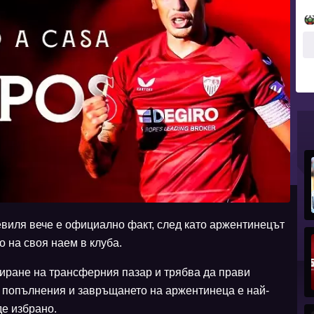
виля вече е официално факт, след като аржентинецът
о на своя наем в клуба.
иране на трансферния пазар и трябва да прави
и попълнения и завръщането на аржентинеца е най-
де избрано.