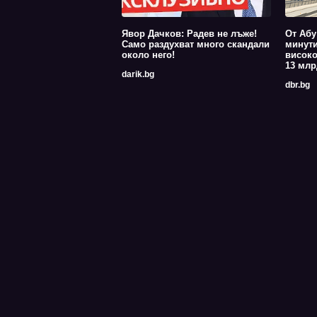
Явор Дачков: Радев не лъже!
От Абу
Само раздухват много скандали
минути
около него!
високо
13 млр
darik.bg
dbr.bg