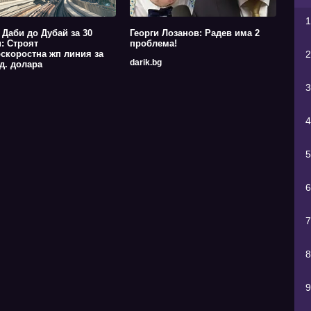
1
 Даби до Дубай за 30
Георги Лозанов: Радев има 2
: Строят
проблема!
скоростна жп линия за
2
darik.bg
д. долара
3
4
5
6
7
8
9