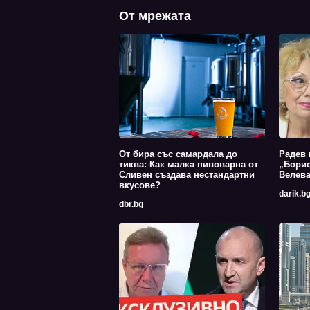
От мрежата
От бира със самардала до
Радев 
тиква: Как малка пивоварна от
„Борис
Сливен създава нестандартни
Велев
вкусове?
darik.b
dbr.bg