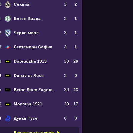
0
Славия
3
2
1
Ботев Враца
3
1
2
Черно море
3
1
3
Септември София
3
1
3
Dobrudzha 1919
30
26
4
Dunav ot Ruse
3
0
5
Beroe Stara Zagora
30
23
6
Montana 1921
30
17
4
Дунав Русе
0
0
Виж цялото класиране