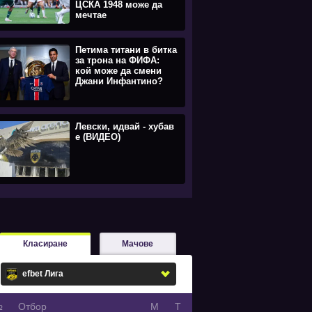
ЦСКА 1948 може да
мечтае
Петима титани в битка
за трона на ФИФА:
кой може да смени
Джани Инфантино?
Левски, идвай - хубав
е (ВИДЕО)
Класиране
Мачове
№
Oтбор
М
Т