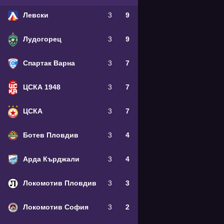
Левски
3
9
Лудогорец
3
9
Спартак Варна
3
7
ЦСКА 1948
3
7
ЦСКА
3
7
Ботев Пловдив
3
4
Арда Кърджали
3
4
Локомотив Пловдив
3
3
Локомотив София
3
2