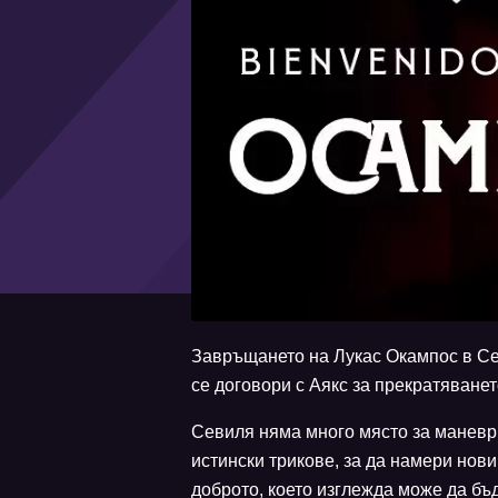
Завръщането на Лукас Окампос в Се
се договори с Аякс за прекратяванет
Севиля няма много място за маневр
истински трикове, за да намери нов
доброто, което изглежда може да бъ