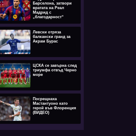
Барселона, затвори
вратата на Реал
Мадрид с
„благодарност“
Левски отряза
балкански гранд за
Акрам Бурас
ЦСКА се завърна след
триумфа отвъд Черно
море
Посрещнаха
Мастантуоно като
герой във Флоренция
(ВИДЕО)