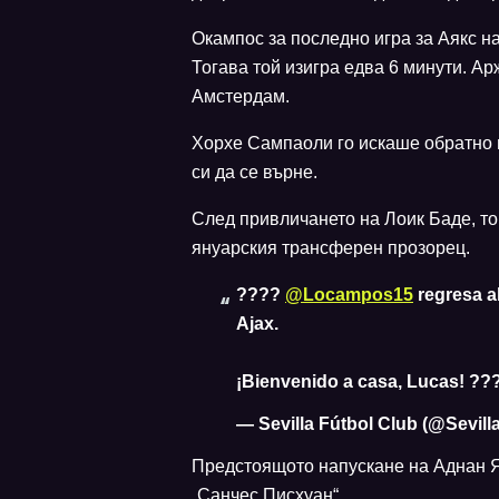
Окампос за последно игра за Аякс н
Тогава той изигра едва 6 минути. Ар
Амстердам.
Хорхе Сампаоли го искаше обратно н
си да се върне.
След привличането на Лоик Баде, то
януарския трансферен прозорец.
????
@Locampos15
regresa a
Ajax.
¡Bienvenido a casa, Lucas! ?
— Sevilla Fútbol Club (@Sevil
Предстоящото напускане на Аднан Я
„Санчес Писхуан“.