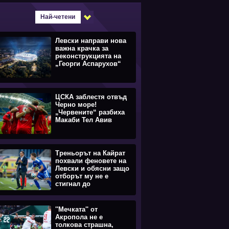
Най-четени
Левски направи нова
важна крачка за
реконструкцията на
„Георги Аспарухов“
ЦСКА заблестя отвъд
Черно море!
„Червените“ разбиха
Макаби Тел Авив
Треньорът на Кайрат
похвали феновете на
Левски и обясни защо
отборът му не е
стигнал до
равенството
''Мечката'' от
Акропола не е
толкова страшна,