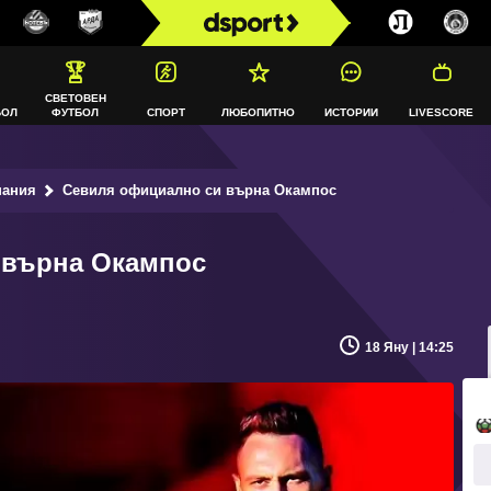
СВЕТОВЕН
БОЛ
ФУТБОЛ
СПОРТ
ЛЮБОПИТНО
ИСТОРИИ
LIVESCORE
пания
Севиля официално си върна Окампос
 върна Окампос
18 Яну | 14:25