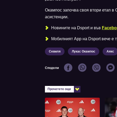
Окампос започва своя втори етап в С
асистенции.
Новините на Dsport и във
Facebo
Мобилният Аpp на Dsport вече е ту
Севиля
Лукас Окампос
Аякс
Сподели
Прочетете още