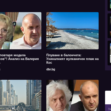
повтаря модела
Плуване в балончета:
ов“! Анализ на Валерия
Уникалният вулканичен плаж на
а
Кос
g
dbr.bg