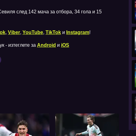
евиля след 142 мача за отбора, 34 гола и 15
ok
,
Viber
,
YouTube
,
TikTok
и
Instagram
!
к - изтеглете за
Android
и
iOS