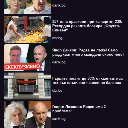
darik.bg
357 тона праскови при капацитет 230:
Рекордна реколта блокира „Фрукто-
Сливен“
dbr.bg
Явор Дачков: Радев не лъже! Само
раздухват много скандали около него!
darik.bg
Гърците пестят до 30% от сметките за
ток със слънчеви панели на балкона
dbr.bg
Георги Лозанов: Радев има 2
проблема!
darik.bg