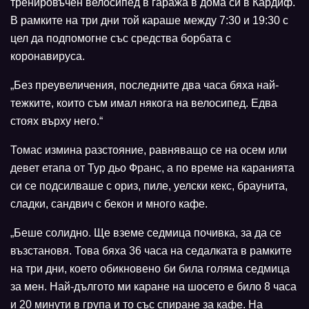
тренировъчен велосипед в гаража в дома си в Кардиф.
В рамките на три дни той караше между 7:30 и 19:30 с
цел да подпомогне със средства борбата с
коронавируса.
„Без преувеличения, последните два часа бяха най-
тежките, които съм имал някога на велосипед. Едва
стоях върху него.“
Томас измина разстояние, равняващо се на осем или
девет етапа от Тур дьо Франс, а по време на каранията
си се подсилваше с ориз, пиле, уелски кекс, браунита,
сладки, сандвич с бекон и много кафе.
„Беше солидно. Ще вземе седмица почивка, за да се
възстановя. Това бяха 36 часа на седалката в рамките
на три дни, което обикновено би била голяма седмица
за мен. Най-дългото ми каране на шосето е било 8 часа
и 20 минути в група и то със спиране за кафе. На