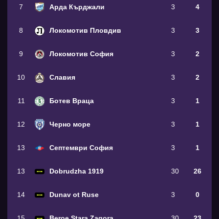
7
Арда Кърджали
3
4
8
Локомотив Пловдив
3
3
9
Локомотив София
3
2
10
Славия
3
2
11
Ботев Враца
3
1
12
Черно море
3
1
13
Септември София
3
1
13
Dobrudzha 1919
30
26
14
Dunav ot Ruse
3
0
15
Beroe Stara Zagora
30
23