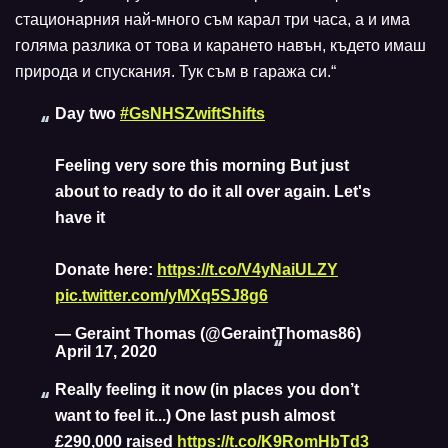
стационарния най-много съм карал три часа, а и има
голяма разлика от това и карането навън, където имаш
природа и спускания. Тук съм в гаража си.“
Day two
#GsNHSZwiftShifts
Feeling very sore this morning But just
about to ready to do it all over again. Let's
have it
Donate here:
https://t.co/V4yNaiULZY
pic.twitter.com/yMXq5SJ8g6
— Geraint Thomas (@GeraintThomas86)
April 17, 2020
Really feeling it now (in places you don’t
want to feel it...) One last push almost
£290,000 raised
https://t.co/K9RomHbTd3