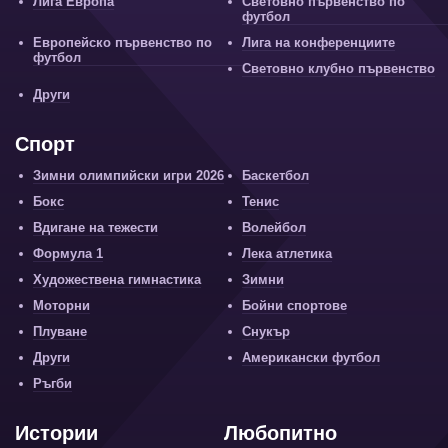
Лига Европа
Световно първенство по
футбол
Европейско първенство по
Лига на конференциите
футбол
Световно клубно първенство
Други
Спорт
Зимни олимпийски игри 2026
Баскетбол
Бокс
Тенис
Вдигане на тежести
Волейбол
Формула 1
Лека атлетика
Художествена гимнастика
Зимни
Моторни
Бойни спортове
Плуване
Снукър
Други
Американски футбол
Ръгби
Истории
Любопитно