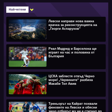
Най-четени
Левски направи нова важна
крачка за реконструкцията на
„Георги Аспарухов“
Реал Мадрид и Барселона ще
играят на час и половина от
България
ЦСКА заблестя отвъд Черно
море! „Червените“ разбиха
Макаби Тел Авив
Треньорът на Кайрат похвали
феновете на Левски и обясни
защо отборът му не е стигнал до