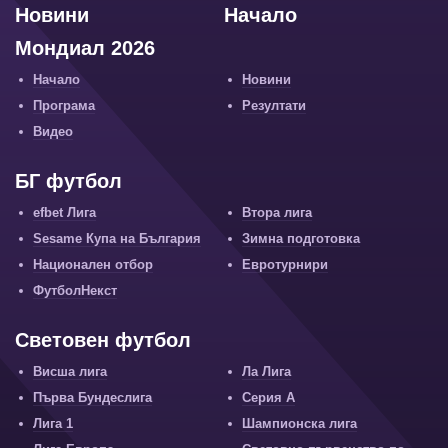
Новини
Начало
Мондиал 2026
Начало
Новини
Програма
Резултати
Видео
БГ футбол
efbet Лига
Втора лига
Sesame Купа на България
Зимна подготовка
Национален отбор
Евротурнири
ФутболНекст
Световен футбол
Висша лига
Ла Лига
Първа Бундеслига
Серия А
Лига 1
Шампионска лига