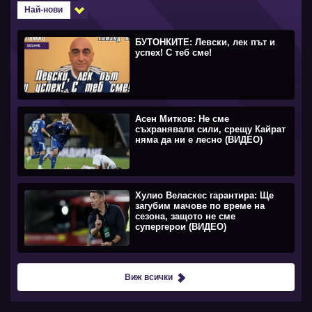
Най-нови
БУТОНКИТЕ: Левски, лек път и
успех! С теб сме!
Асен Митков: Не сме
съхранявали сили, срещу Кайрат
няма да ни е лесно (ВИДЕО)
Хулио Веласкес гарантира: Ще
загубим мачове по време на
сезона, защото не сме
супергерои (ВИДЕО)
Виж всички