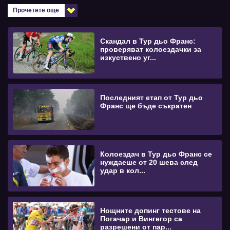
Прочетете още
Скандал в Тур дьо Франс:
проверяват колоездачки за
изкуствено уг...
Последният етап от Тур дьо
Франс ще бъде съкратен
Колоездач в Тур дьо Франс се
нуждаеше от 20 шева след
удар в кол...
Нощните допинг тестове на
Погачар и Вингегор са
разрешени от пар...