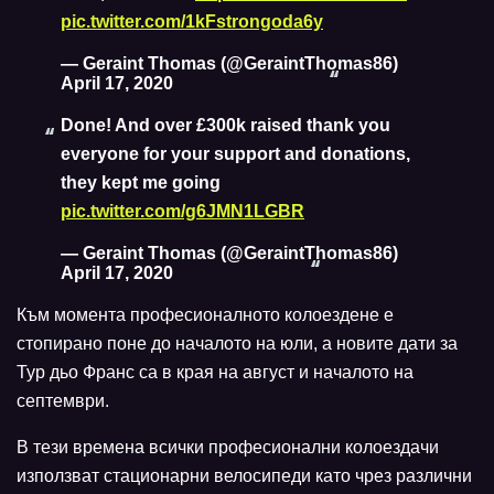
pic.twitter.com/1kFstrongoda6y
— Geraint Thomas (@GeraintThomas86)
April 17, 2020
Done! And over £300k raised thank you
everyone for your support and donations,
they kept me going
pic.twitter.com/g6JMN1LGBR
— Geraint Thomas (@GeraintThomas86)
April 17, 2020
Към момента професионалното колоездене е
стопирано поне до началото на юли, а новите дати за
Тур дьо Франс са в края на август и началото на
септември.
В тези времена всички професионални колоездачи
използват стационарни велосипеди като чрез различни