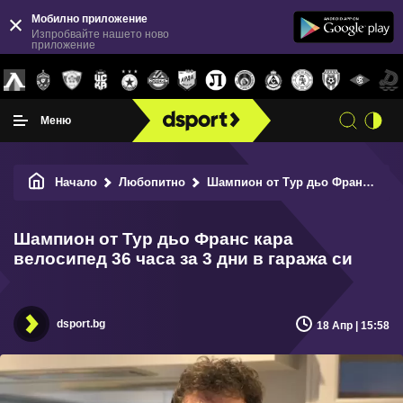
Мобилно приложение
Изпробвайте нашето ново
приложение
Меню
Начало
Любопитно
Шампион от Тур дьо Франс кара велосипед 36 часа за 3 дни в гаража си
Шампион от Тур дьо Франс кара
велосипед 36 часа за 3 дни в гаража си
dsport.bg
18 Апр | 15:58