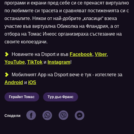
програми и екрани пред себе си се пренасят виртуално
по любимите си трасета и сравняват постиженията си с
останалите. Някои от най-добрите „класици“ взеха
участие във виртуална Обиколка на Фландрия, а от
отбора на Томас Инеос организираха състезание на
своите колоездачи.
Новините на Dsport и във
Facebook
,
Viber
,
YouTube
,
TikTok
и
Instagram
!
Мобилният Аpp на Dsport вече е тук - изтеглете за
Android
и
iOS
Герайнт Томас
Тур дьо Франс
Сподели