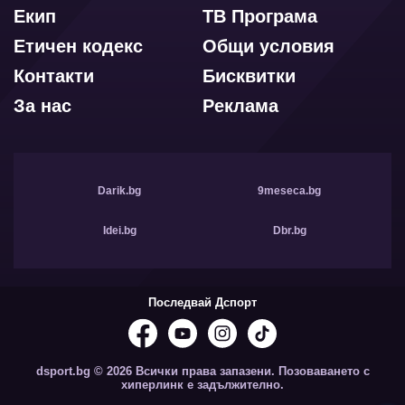
Екип
ТВ Програма
Етичен кодекс
Общи условия
Контакти
Бисквитки
За нас
Реклама
Darik.bg
9meseca.bg
Idei.bg
Dbr.bg
Последвай Дспорт
dsport.bg © 2026 Всички права запазени. Позоваването с
хиперлинк е задължително.