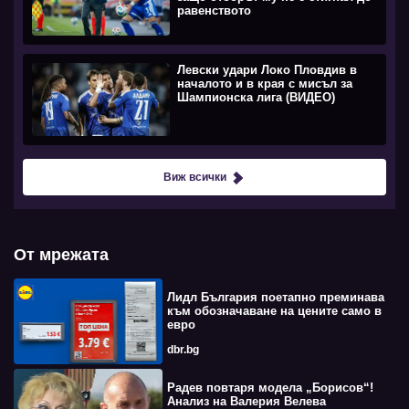
равенството
Левски удари Локо Пловдив в
началото и в края с мисъл за
Шампионска лига (ВИДЕО)
Виж всички
От мрежата
Лидл България поетапно преминава
към обозначаване на цените само в
евро
dbr.bg
Радев повтаря модела „Борисов“!
Анализ на Валерия Велева