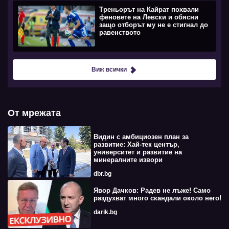
Треньорът на Кайрат похвали
феновете на Левски и обясни
защо отборът му не е стигнал до
равенството
Виж всички
От мрежата
Видин с амбициозен план за
развитие: Хай-тек център,
университет и развитие на
минералните извори
dbr.bg
Явор Дачков: Радев не лъже! Само
раздухват много скандали около него!
darik.bg