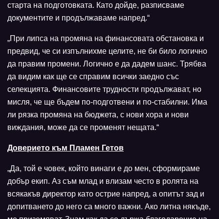
старта на подготовката. Като дойде, разписваме
документите и продължаваме напред.“
„При липса на промяна на финансовата обстановка и
предвид, че си изпълнихме целите, не би било логично
да правим промени. Логично е да дадем шанс. Трябва
да видим как ще се справим всички заедно със
селекцията. Финансовите трудности продължават, но
мисля, че ще бъдем по-подготвени и по-стабилни. Има
ли рязка промяна на бюджета, с нови хора и нови
виждания, може да се променят нещата.“
Доверието към Пламен Гетов
„Да, той е човек, който винаги е до мен, сформираме
добър екип. Аз съм млад и влизам често в ролята на
всякакъв директор като острие напред, а опитът зад и
допитването до него са много важни. Ако литна някъде,