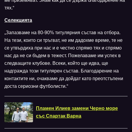
ме приземяват. Знам как да се държа благодарение на
тях.“
Селекцията
„Запазваме на 80-90% титулярния състав на отбора.
На тези, които си тръгват, не им дадохме време, те не
се утвърдиха при нас и е честно спрямо тях и спрямо
нас да не си бъдем в тежест. Пожелаваме им успех в
следващите клубове. Всеки, който ще идва, ще
надгражда този титулярен състав. Благодарение на
контактите ни, очакваме да дойдат като преотстъпени
доста сериозни футболисти.“
Пламен Илиев замени Черно море
със Спартак Варна