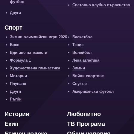
футбол
Световно клубно първенство
Други
Спорт
Зимни олимпийски игри 2026
Баскетбол
Бокс
Тенис
Вдигане на тежести
Волейбол
Формула 1
Лека атлетика
Художествена гимнастика
Зимни
Моторни
Бойни спортове
Плуване
Снукър
Други
Американски футбол
Ръгби
Истории
Любопитно
Екип
ТВ Програма
Етичен кодекс
Общи условия