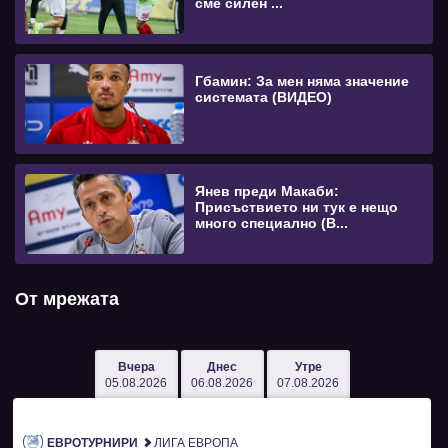
сме силен ...
Гбамин: За мен няма значение
системата (ВИДЕО)
Янев преди Макаби:
Присъствието ни тук е нещо
много специално (В...
От мрежата
Вчера
Днес
Утре
05.08.2026
06.08.2026
07.08.2026
ЕВРОТУРНИРИ
ЛИГА ЕВРОПА