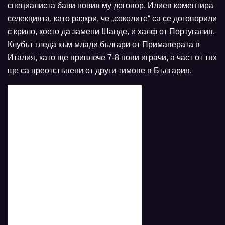
специалиста бави новия му договор. Илиев коментира
селекцията, като разкри, че „соколите“ са се договорили
с крило, което да замени Шанде, и халф от Португалия.
Клубът гледа към млади българи от Примаверата в
Италия, като ще привлече 7-8 нови играчи, а част от тях
ще са преотстъпени от други тимове в България.