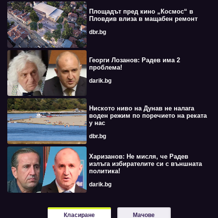
Площадът пред кино „Космос“ в
Пловдив влиза в мащабен ремонт
dbr.bg
Георги Лозанов: Радев има 2
проблема!
darik.bg
Ниското ниво на Дунав не налага
воден режим по поречието на реката
у нас
dbr.bg
Харизанов: Не мисля, че Радев
излъга избирателите си с външната
политика!
darik.bg
Класиране
Мачове