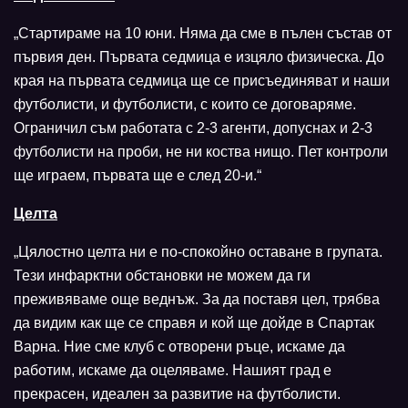
„Стартираме на 10 юни. Няма да сме в пълен състав от
първия ден. Първата седмица е изцяло физическа. До
края на първата седмица ще се присъединяват и наши
футболисти, и футболисти, с които се договаряме.
Ограничил съм работата с 2-3 агенти, допуснах и 2-3
футболисти на проби, не ни коства нищо. Пет контроли
ще играем, първата ще е след 20-и.“
Целта
„Цялостно целта ни е по-спокойно оставане в групата.
Тези инфарктни обстановки не можем да ги
преживяваме още веднъж. За да поставя цел, трябва
да видим как ще се справя и кой ще дойде в Спартак
Варна. Ние сме клуб с отворени ръце, искаме да
работим, искаме да оцеляваме. Нашият град е
прекрасен, идеален за развитие на футболисти.