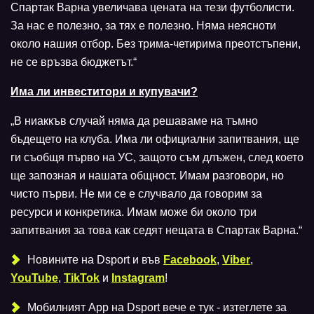
Спартак Варна увеличава цената на тези футболисти.
За нас е полезно, за тях е полезно. Няма неясноти
около нашия отбор. Без трима-четирима преотстъпени,
не се връзва бюджетът.“
Има ли инвеститори и купувачи?
„В ниаккъв случай няма да решаваме на тъмно
бъдещето на клуба. Има ли официални запитвания, ще
ги съобщя първо на УС, защото съм длъжен, след което
ще запозная и нашата общност. Имам разговори, но
чисто първи. Не ми се е случвало да говорим за
ресурси и конкретика. Имам може би около три
запитвания за това как седят нещата в Спартак Варна.“
Новините на Dsport и във
Facebook
,
Viber
,
YouTube
,
TikTok
и
Instagram
!
Мобилният Аpp на Dsport вече е тук - изтеглете за