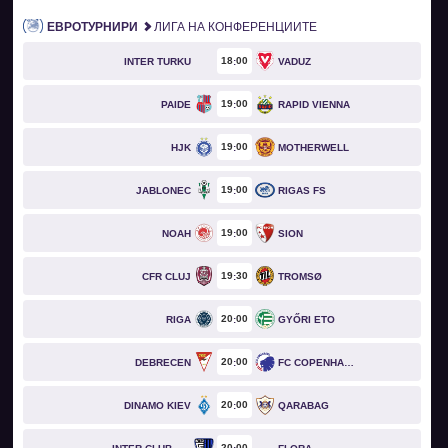
ЕВРОТУРНИРИ
ЛИГА НА КОНФЕРЕНЦИИТЕ
18
00
INTER TURKU
VADUZ
19
00
PAIDE
RAPID VIENNA
19
00
HJK
MOTHERWELL
19
00
JABLONEC
RIGAS FS
19
00
NOAH
SION
19
30
CFR CLUJ
TROMSØ
20
00
RIGA
GYŐRI ETO
20
00
DEBRECEN
FC COPENHAGEN
20
00
DINAMO KIEV
QARABAG
20
00