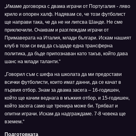
„Имаме договорка с двама играчи от Португалия - ляво
крило и опорен халф. Надявам се, че този футболист
ще направи така, че да не ни липсва Шанде. Не сме
приключили. Очаквам и разглеждам играчи от
Примаверата на Италия, млади българи. Искам нашият
клуб в този си вид да създаде една трансферна
политика, да бъде припознаван като такъв, който дава
шанс на млади таланти.“
„Говорил съм с шефа на школата да ми предостави
всички футболисти, които имат данни, да се качат в
първия отбор. Знам за двама засега – 16-годишен,
който ще качим веднага в мъжкия отбор, и 15-годишен,
който засега само ще тренира може би. Трябват и
опитни играчи. Искам да надграждаме. 7-8 човека ще
вземем.“
Подготовката