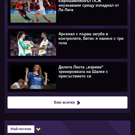
Еврошампионът ПСЖ
неузнаваем срещу изпаднал от
Ла Лига
Арсенал с първа загуба в
контролите, Бетис я нанесе с три
гола
Дилета Леота „взриви“
тренировката на Шалке с
присъствието си
Виж всички
Най-четени