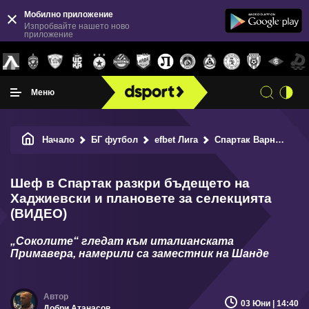
Мобилно приложение
Изпробвайте нашето ново
приложение
Меню
Начало
БГ футбол
efbet Лига
Спартак Варна
Шеф
Шеф в Спартак разкри бъдещето на
Хаджиевски и плановете за селекцията
(ВИДЕО)
„Соколите“ гледат към италианската
Примавера, намерили са заместник на Шанде
03 Юни | 14:40
Добри Атанасов