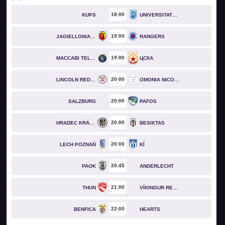
18
00
KUPS
UNIVERSITATEA CRAIOVA
19
00
JAGIELLONIA BIAŁYSTOK
RANGERS
19
00
MACCABI TEL AVIV
ЦСКА
20
00
LINCOLN RED IMPS
OMONIA NICOSIA
20
00
SALZBURG
PAFOS
20
00
HRADEC KRÁLOVÉ
BESIKTAS
20
00
LECH POZNAŃ
KÍ
20
45
PAOK
ANDERLECHT
21
00
THUN
VÍKINGUR REYKJAVÍK
22
00
BENFICA
HEARTS