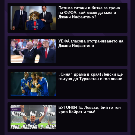
Петима титани в битка за трона
на ФИФА: кой може да смени
Джани Инфантино?
УЕФА гласува отстраняването на
Джани Инфантино
„Синя“ драма в края! Левски ще
пътува до Туркестан с гол аванс
БУТОНКИТЕ: Левски, бий го тоя
крив Кайрат и там!