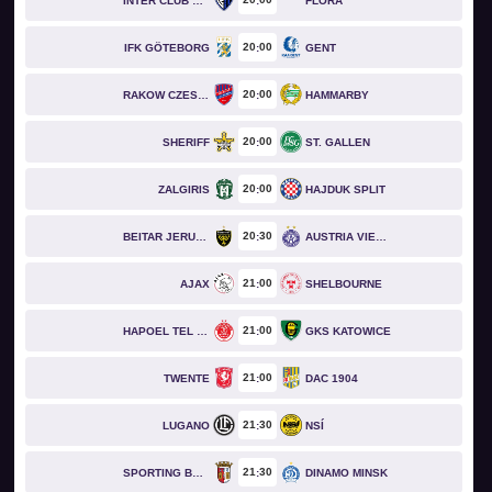
INTER CLUB D'ESCALDES
FLORA
20
00
IFK GÖTEBORG
GENT
20
00
RAKOW CZESTOCHOWA
HAMMARBY
20
00
SHERIFF
ST. GALLEN
20
00
ZALGIRIS
HAJDUK SPLIT
20
30
BEITAR JERUSALEM
AUSTRIA VIENNA
21
00
AJAX
SHELBOURNE
21
00
HAPOEL TEL AVIV
GKS KATOWICE
21
00
TWENTE
DAC 1904
21
30
LUGANO
NSÍ
21
30
SPORTING BRAGA
DINAMO MINSK