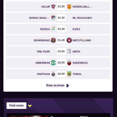
21
30
VALUR
NORDSJÆLLAND
21
30
BORAC BANJA LUKA
ML ROGACHEV
21
45
RIJEKA
ILVES
21
45
BOHEMIANS
MIDTJYLLAND
22
00
TRE FIORI
DRITA
22
00
HIBERNIAN
SHKENDIJA
22
00
PARTIZAN
TOBOL
Виж всички
Най-нови