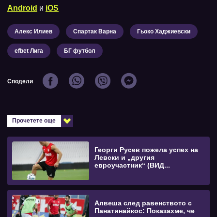
Android
и
iOS
Алекс Илиев
Спартак Варна
Гьоко Хаджиевски
efbet Лига
БГ футбол
Сподели
Прочетете още
Георги Русев пожела успех на
Левски и „другия
евроучастник“ (ВИД...
Алвеша след равенството с
Панатинайкос: Показахме, че