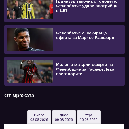
Грийнууд започна с головете,
Фенербахче удари австрийци
в ШЛ
Фенербахче с шокираща
оферта за Маркъс Рашфорд
Милан отхвърли оферта на
Фенербахче за Рафаел Леао,
преговорите ...
От мрежата
Вчера
Днес
Утре
08.08.2026
09.08.2026
10.08.2026