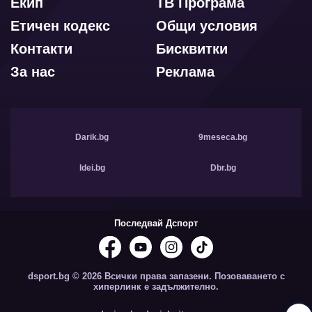
Екип
ТВ Програма
Етичен кодекс
Общи условия
Контакти
Бисквитки
За нас
Реклама
Darik.bg
9meseca.bg
Idei.bg
Dbr.bg
Последвай Дспорт
dsport.bg © 2026 Всички права запазени. Позоваването с
хиперлинк е задължително.