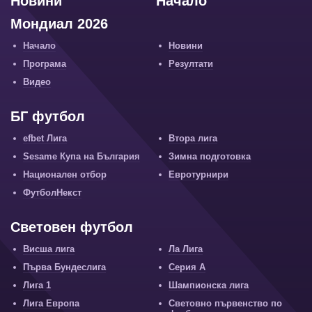
Новини
Начало
Мондиал 2026
Начало
Новини
Програма
Резултати
Видео
БГ футбол
efbet Лига
Втора лига
Sesame Купа на България
Зимна подготовка
Национален отбор
Евротурнири
ФутболНекст
Световен футбол
Висша лига
Ла Лига
Първа Бундеслига
Серия А
Лига 1
Шампионска лига
Лига Европа
Световно първенство по