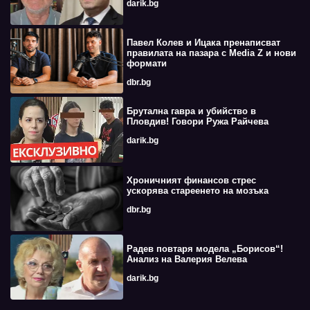
darik.bg
Павел Колев и Ицака пренаписват
правилата на пазара с Media Z и нови
формати
dbr.bg
Брутална гавра и убийство в
Пловдив! Говори Ружа Райчева
darik.bg
Хроничният финансов стрес
ускорява стареенето на мозъка
dbr.bg
Радев повтаря модела „Борисов“!
Анализ на Валерия Велева
darik.bg