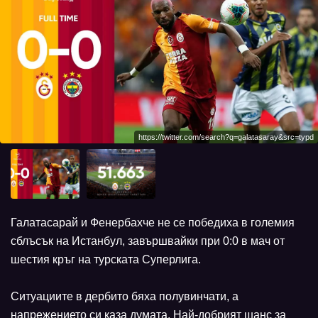
https://twitter.com/search?q=galatasaray&src=typd
Галатасарай и Фенербахче не се победиха в големия
сблъсък на Истанбул, завършвайки при 0:0 в мач от
шестия кръг на турската Суперлига.
Ситуациите в дербито бяха полувинчати, а
напрежението си каза думата. Най-добрият шанс за