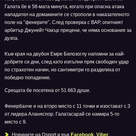
Галата бе в 58-мата минута, когато при опасна атака
нападател на домакините се строполи в наказателното
поле на "фенерите". След проверка с ВАР, опитният
арбитър Джунейт Чакър прецени, че няма основания за
дузпа.
Към края на двубоя Емре Белозоглу напомни за най-
добрите си дни, след като изпълни пряк свободен удар
по страхотен начин, но сантиметри го разделиха от
победно попадение.
Срещата бе посетена от 51 663 души.
Фенербахче е на второ място с 11 точки и изостават с 3
от лидера Аланяспор. Галатасарай се намира 5-то
място с 9.
Новините на Dsport и във
Facebook
,
Viber
,