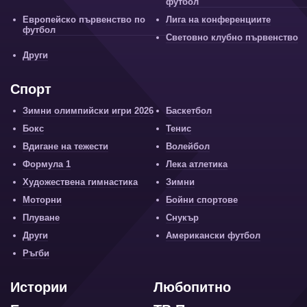
футбол
Европейско първенство по
Лига на конференциите
футбол
Световно клубно първенство
Други
Спорт
Зимни олимпийски игри 2026
Баскетбол
Бокс
Тенис
Вдигане на тежести
Волейбол
Формула 1
Лека атлетика
Художествена гимнастика
Зимни
Моторни
Бойни спортове
Плуване
Снукър
Други
Американски футбол
Ръгби
Истории
Любопитно