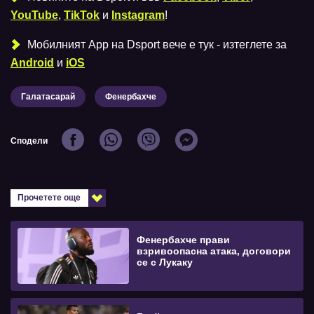
YouTube
,
TikTok
и
Instagram
!
Мобилният Аpp на Dsport вече е тук - изтеглете за
Android
и
iOS
Галатасарай
Фенербахче
Сподели
Прочетете още
Фенербахче прави
взривоопасна атака, договори
се с Лукаку