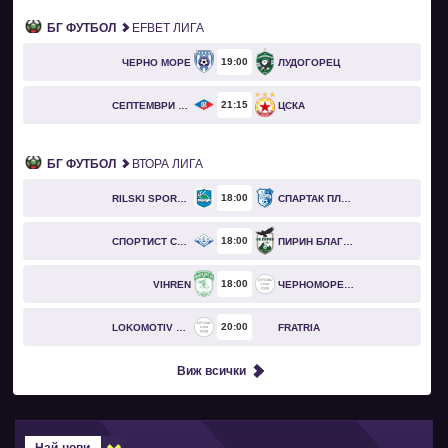
БГ ФУТБОЛ
EFBET ЛИГА
19
00
ЧЕРНО МОРЕ
ЛУДОГОРЕЦ
21
15
СЕПТЕМВРИ СОФИЯ
ЦСКА
БГ ФУТБОЛ
ВТОРА ЛИГА
18
00
RILSKI SPORTIST
СПАРТАК ПЛЕВЕН
18
00
СПОРТИСТ СВОГЕ
ПИРИН БЛАГОЕВГРАД
18
00
VIHREN
ЧЕРНОМОРЕЦ БУРГАС
20
00
LOKOMOTIV GO
FRATRIA
Виж всички
Най-нови