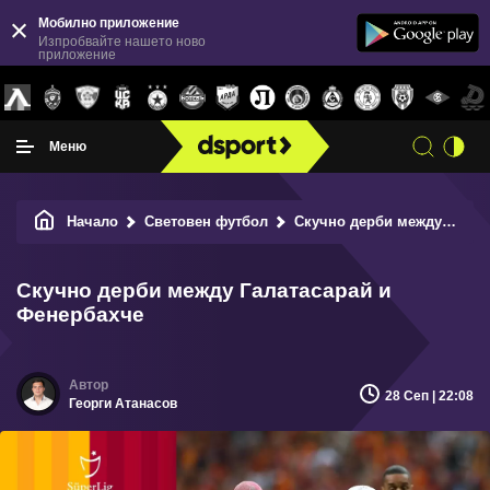
Мобилно приложение
Изпробвайте нашето ново
приложение
Меню
Начало
Световен футбол
Скучно дерби между Галатасарай и Фенербахче
Скучно дерби между Галатасарай и
Фенербахче
28 Сеп | 22:08
Георги Атанасов