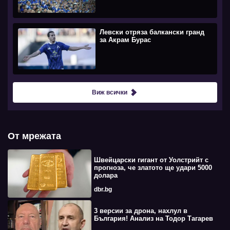
Левски отряза балкански гранд
за Акрам Бурас
Виж всички
От мрежата
Швейцарски гигант от Уолстрийт с
прогноза, че златото ще удари 5000
долара
dbr.bg
3 версии за дрона, нахлул в
България! Анализ на Тодор Тагарев