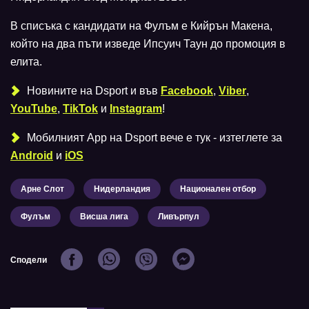
В списъка с кандидати на Фулъм е Кийрън Макена,
който на два пъти изведе Ипсуич Таун до промоция в
елита.
Новините на Dsport и във
Facebook
,
Viber
,
YouTube
,
TikTok
и
Instagram
!
Мобилният Аpp на Dsport вече е тук - изтеглете за
Android
и
iOS
Арне Слот
Нидерландия
Национален отбор
Фулъм
Висша лига
Ливърпул
Сподели