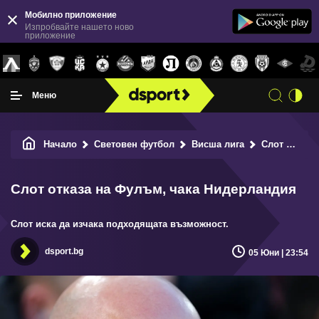
Мобилно приложение
Изпробвайте нашето ново
приложение
Меню
Начало
Световен футбол
Висша лига
Слот отказа на Фулъм, чака Нидерландия
Слот отказа на Фулъм, чака Нидерландия
Слот иска да изчака подходящата възможност.
dsport.bg
05 Юни | 23:54