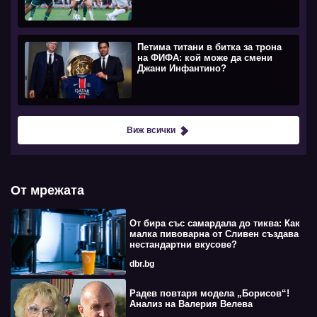
Петима титани в битка за трона
на ФИФА: кой може да смени
Джани Инфантино?
Виж всички
От мрежата
От бира със самардала до тиква: Как
малка пивоварна от Сливен създава
нестандартни вкусове?
dbr.bg
Радев повтаря модела „Борисов“!
Анализ на Валерия Велева