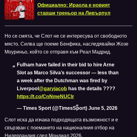
Официално: Ираола е новият
старши треньор на Ливърпул
Но се смята, че Слот не се интересува от свободното
място. Силва ще поеме Бенфика, наследявайки Жозе
Моуриньо, който се отправя към Реал Мадрид.
Fulham have failed in their bid to hire Arne
Slot as Marco Silva’s successor — less than
a week after the Dutchman was fired by
Liverpool
@garyjacob
has the details ????
https://t.co/CnNmeNUCIr
— Times Sport (@TimesSport)
June 5, 2026
Слот иска да изчака подходящата възможност и е
свързван с поемането на националния отбор на
Нидерландия след Мондиал 2026.