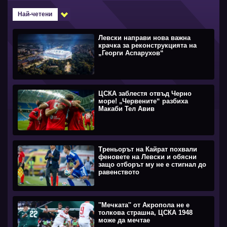
Най-четени
Левски направи нова важна
крачка за реконструкцията на
„Георги Аспарухов“
ЦСКА заблестя отвъд Черно
море! „Червените“ разбиха
Макаби Тел Авив
Треньорът на Кайрат похвали
феновете на Левски и обясни
защо отборът му не е стигнал до
равенството
''Мечката'' от Акропола не е
толкова страшна, ЦСКА 1948
може да мечтае