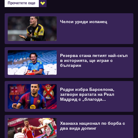
Прочетете още
Челси уреди испанец
Резерва стана петият най-скъп
в историята, ще играе с
българин
Родри избра Барселона,
затвори вратата на Реал
Мадрид с „благода...
Хванаха национал по борба с
два вида допинг