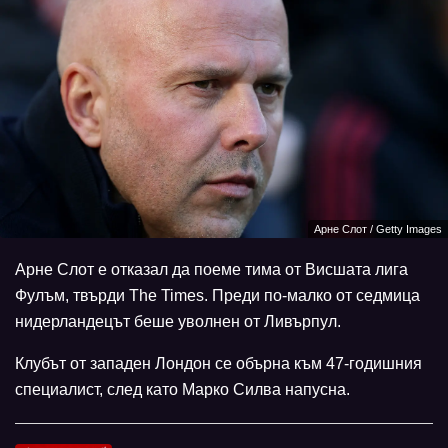
Арне Слот / Getty Images
Арне Слот е отказал да поеме тима от Висшата лига
Фулъм, твърди The Times. Преди по-малко от седмица
нидерландецът беше уволнен от Ливърпул.
Клубът от западен Лондон се обърна към 47-годишния
специалист, след като Марко Силва напусна.