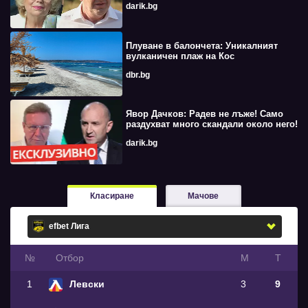
darik.bg
Плуване в балончета: Уникалният
вулканичен плаж на Кос
dbr.bg
Явор Дачков: Радев не лъже! Само
раздухват много скандали около него!
darik.bg
Класиране
Мачове
№
Oтбор
М
Т
1
Левски
3
9