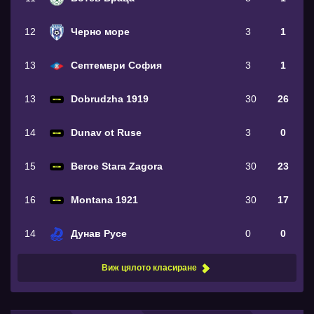
12
Черно море
3
1
13
Септември София
3
1
13
Dobrudzha 1919
30
26
14
Dunav ot Ruse
3
0
15
Beroe Stara Zagora
30
23
16
Montana 1921
30
17
14
Дунав Русе
0
0
Виж цялото класиране