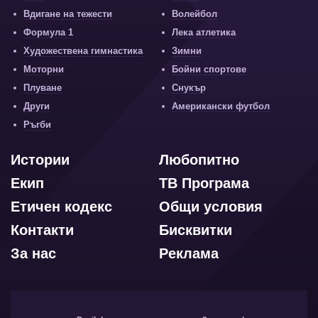
Вдигане на тежести
Волейбол
Формула 1
Лека атлетика
Художествена гимнастика
Зимни
Моторни
Бойни спортове
Плуване
Снукър
Други
Американски футбол
Ръгби
Истории
Любопитно
Екип
ТВ Програма
Етичен кодекс
Общи условия
Контакти
Бисквитки
За нас
Реклама