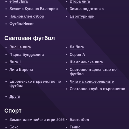
efbet Лига
Втора лига
Sesame Купа на България
Зимна подготовка
Национален отбор
Евротурнири
ФутболНекст
Световен футбол
Висша лига
Ла Лига
Първа Бундеслига
Серия А
Лига 1
Шампионска лига
Лига Европа
Световно първенство по
футбол
Европейско първенство по
Лига на конференциите
футбол
Световно клубно първенство
Други
Спорт
Зимни олимпийски игри 2026
Баскетбол
Бокс
Тенис