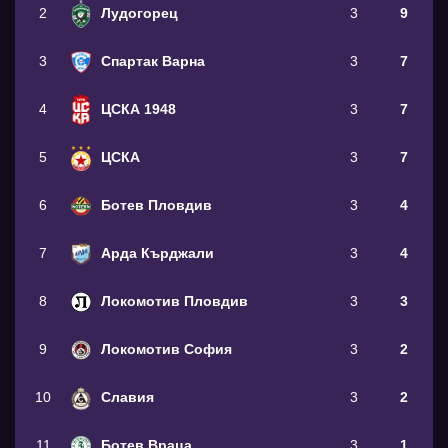
2
Лудогорец
3
9
3
Спартак Варна
3
7
4
ЦСКА 1948
3
7
5
ЦСКА
3
7
6
Ботев Пловдив
3
4
7
Арда Кърджали
3
4
8
Локомотив Пловдив
3
3
9
Локомотив София
3
2
10
Славия
3
2
11
Ботев Враца
3
1