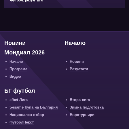
Футбол: резултати
Новини
Начало
Мондиал 2026
Начало
Новини
Програма
Резултати
Видео
БГ футбол
efbet Лига
Втора лига
Sesame Купа на България
Зимна подготовка
Национален отбор
Евротурнири
ФутболНекст