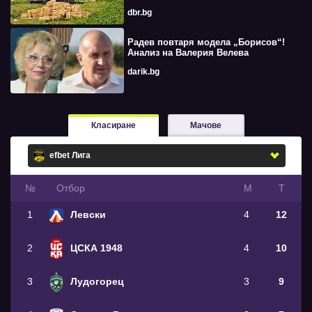
dbr.bg
Радев повтаря модела „Борисов“!
Анализ на Валерия Велева
darik.bg
Класиране
Мачове
№
Oтбор
М
Т
1
Левски
4
12
2
ЦСКА 1948
4
10
3
Лудогорец
3
9