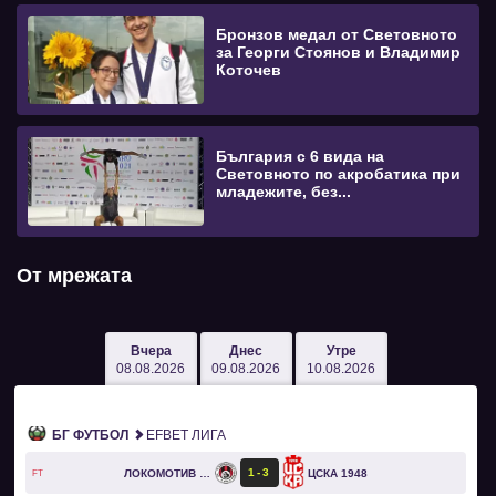
Бронзов медал от Световното
за Георги Стоянов и Владимир
Коточев
България с 6 вида на
Световното по акробатика при
младежите, без...
От мрежата
Вчера
Днес
Утре
08.08.2026
09.08.2026
10.08.2026
БГ ФУТБОЛ
EFBET ЛИГА
1
3
ЛОКОМОТИВ СОФИЯ
ЦСКА 1948
FT