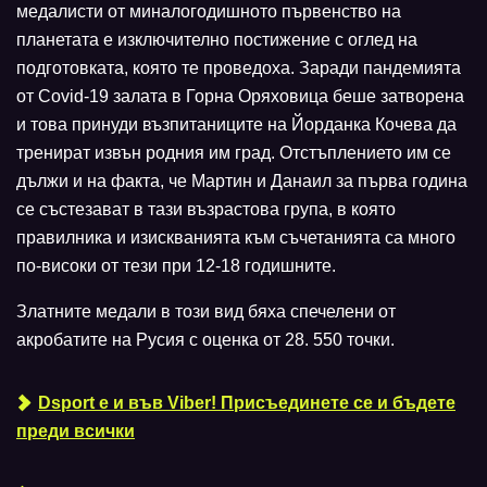
медалисти от миналогодишното първенство на
планетата е изключително постижение с оглед на
подготовката, която те проведоха. Заради пандемията
от Covid-19 залата в Горна Оряховица беше затворена
и това принуди възпитаниците на Йорданка Кочева да
тренират извън родния им град. Отстъплението им се
дължи и на факта, че Мартин и Данаил за първа година
се състезават в тази възрастова група, в която
правилника и изискванията към съчетанията са много
по-високи от тези при 12-18 годишните.
Златните медали в този вид бяха спечелени от
акробатите на Русия с оценка от 28. 550 точки.
Dsport е и във Viber! Присъединете се и бъдете
преди всички