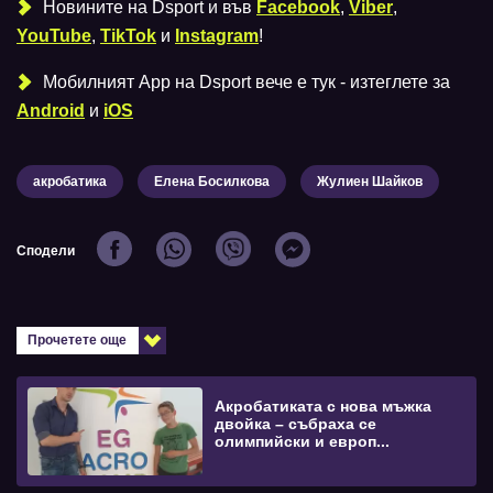
Новините на Dsport и във
Facebook
,
Viber
,
YouTube
,
TikTok
и
Instagram
!
Мобилният Аpp на Dsport вече е тук - изтеглете за
Android
и
iOS
акробатика
Елена Босилкова
Жулиен Шайков
Сподели
Прочетете още
Акробатиката с нова мъжка
двойка – събраха се
олимпийски и европ...