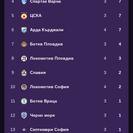
4
Спартак Варна
3
7
5
ЦСКА
3
7
6
Арда Кърджали
4
7
7
Ботев Пловдив
3
4
8
Локомотив Пловдив
4
3
9
Славия
3
2
10
Локомотив София
4
2
11
Ботев Враца
3
1
12
Черно море
3
1
13
Септември София
3
1