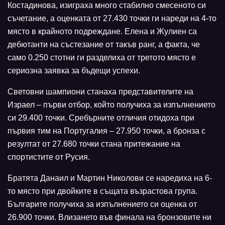
Костадинова, изиграха много стабилно смесеното си
съчетание, а оценката от 27.430 точки ги нареди на 4-то
място в крайното подреждане. Елена и Жулиен са
дебютанти на състезание от такъв ранг, а факта, че
само 0.250 стотни ги разделиха от третото място е
сериозна заявка за бъдещи успехи.
Световни шампиони станаха представителите на
Израел – първи отбор, който получиха за изпълнението
си 29.400 точки. Сребърните отличия отидоха при
първия тим на Португалия – 27.950 точки, а бронза с
резултат от 27.680 точки стана притежание на
спортистите от Русия.
Братята Данаил и Мартин Николови се наредиха на 6-
то място при двойките в същата възрастова група.
Българите получиха за изпълнението си оценка от
26.900 точки. Влизането във финала на бронзовите ни