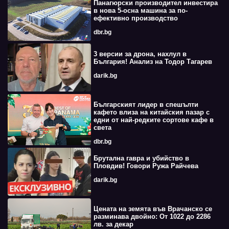
Панагюрски производител инвестира
в нова 5-осна машина за по-
ефективно производство
dbr.bg
3 версии за дрона, нахлул в
България! Анализ на Тодор Тагарев
darik.bg
Българският лидер в спешълти
кафето влиза на китайския пазар с
едни от най-редките сортове кафе в
света
dbr.bg
Брутална гавра и убийство в
Пловдив! Говори Ружа Райчева
darik.bg
Цената на земята във Врачанско се
разминава двойно: От 1022 до 2286
лв. за декар