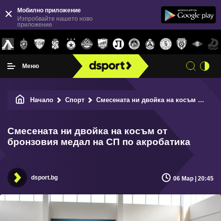
Мобилно приложение
Изпробвайте нашето ново
приложение
Меню
Начало
Спорт
Смесената ни двойка на косъм от бронзовия медал на СП по акробатика
Смесената ни двойка на косъм от
бронзовия медал на СП по акробатика
dsport.bg
06 Мар | 20:45