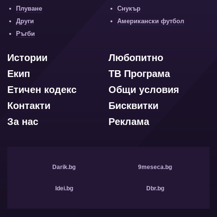
Плуване
Снукър
Други
Американски футбол
Ръгби
Истории
Любопитно
Екип
ТВ Програма
Етичен кодекс
Общи условия
Контакти
Бисквитки
За нас
Реклама
Darik.bg
9meseca.bg
Idei.bg
Dbr.bg