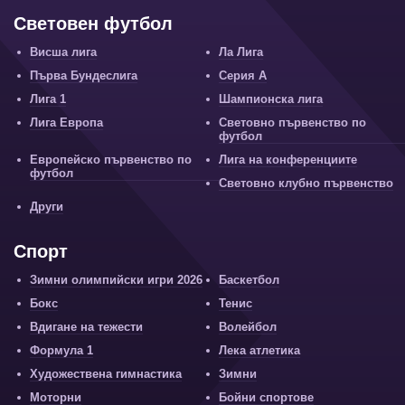
Световен футбол
Висша лига
Ла Лига
Първа Бундеслига
Серия А
Лига 1
Шампионска лига
Лига Европа
Световно първенство по
футбол
Европейско първенство по
Лига на конференциите
футбол
Световно клубно първенство
Други
Спорт
Зимни олимпийски игри 2026
Баскетбол
Бокс
Тенис
Вдигане на тежести
Волейбол
Формула 1
Лека атлетика
Художествена гимнастика
Зимни
Моторни
Бойни спортове