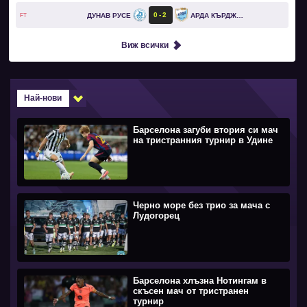
0
2
ДУНАВ РУСЕ
АРДА КЪРДЖАЛИ
FT
Виж всички
Най-нови
Барселона загуби втория си мач
на тристранния турнир в Удине
Черно море без трио за мача с
Лудогорец
Барселона хлъзна Нотингам в
скъсен мач от тристранен
турнир