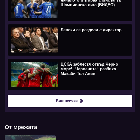
началото и в края с мисъл за
Шампионска лига (ВИДЕО)
Левски се раздели с директор
ЦСКА заблестя отвъд Черно
море! „Червените“ разбиха
Макаби Тел Авив
Виж всички
От мрежата