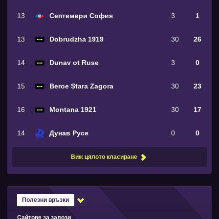
13
Септември София
3
1
13
Dobrudzha 1919
30
26
14
Dunav ot Ruse
3
0
15
Beroe Stara Zagora
30
23
16
Montana 1921
30
17
14
Дунав Русе
0
0
Виж цялото класиране
Полезни връзки
Сайтове за залози