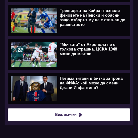
Треньорът на Кайрат похвали
феновете на Левски и обясни
защо отборът му не е стигнал до
равенството
''Мечката'' от Акропола не е
толкова страшна, ЦСКА 1948
може да мечтае
Петима титани в битка за трона
на ФИФА: кой може да смени
Джани Инфантино?
Виж всички