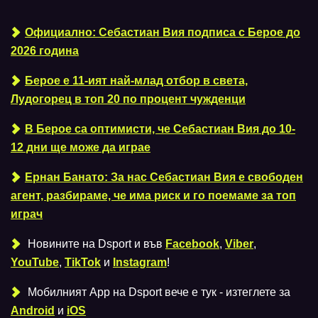
Официално: Себастиан Вия подписа с Берое до
2026 година
Берое е 11-ият най-млад отбор в света,
Лудогорец в топ 20 по процент чужденци
В Берое са оптимисти, че Себастиан Вия до 10-
12 дни ще може да играе
Ернан Банато: За нас Себастиан Вия е свободен
агент, разбираме, че има риск и го поемаме за топ
играч
Новините на Dsport и във
Facebook
,
Viber
,
YouTube
,
TikTok
и
Instagram
!
Мобилният Аpp на Dsport вече е тук - изтеглете за
Android
и
iOS