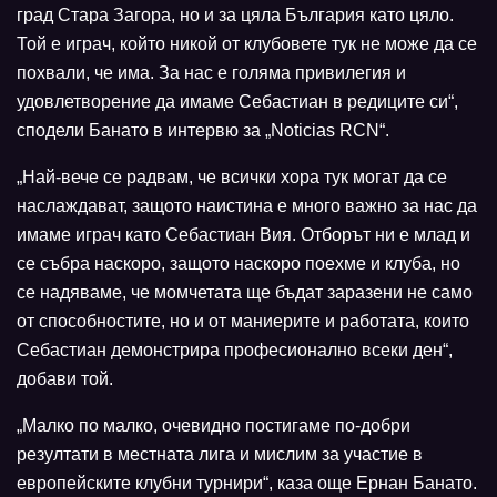
град Стара Загора, но и за цяла България като цяло.
Той е играч, който никой от клубовете тук не може да се
похвали, че има. За нас е голяма привилегия и
удовлетворение да имаме Себастиан в редиците си“,
сподели Банато в интервю за „Noticias RCN“.
„Най-вече се радвам, че всички хора тук могат да се
наслаждават, защото наистина е много важно за нас да
имаме играч като Себастиан Вия. Отборът ни е млад и
се събра наскоро, защото наскоро поехме и клуба, но
се надяваме, че момчетата ще бъдат заразени не само
от способностите, но и от маниерите и работата, които
Себастиан демонстрира професионално всеки ден“,
добави той.
„Малко по малко, очевидно постигаме по-добри
резултати в местната лига и мислим за участие в
европейските клубни турнири“, каза още Ернан Банато.