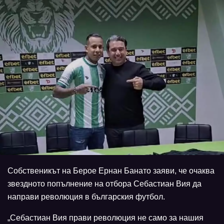
Собственикът на Берое Ернан Банато заяви, че очаква
звездното попълнение на отбора Себастиан Вия да
направи революция в българския футбол.
„Себастиан Вия прави революция не само за нашия