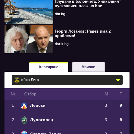
Плуване в балончета: Уникалният
вулканичен плаж на Кос
dbr.bg
Георги Лозанов: Радев има 2
проблема!
darik.bg
Класиране
Мачове
№
Oтбор
М
Т
1
Левски
3
9
2
Лудогорец
3
9