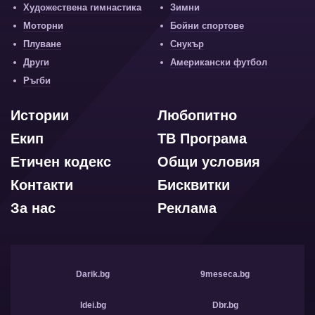
Художествена гимнастика
Зимни
Моторни
Бойни спортове
Плуване
Снукър
Други
Американски футбол
Ръгби
Истории
Любопитно
Екип
ТВ Програма
Етичен кодекс
Общи условия
Контакти
Бисквитки
За нас
Реклама
Darik.bg
9meseca.bg
Idei.bg
Dbr.bg