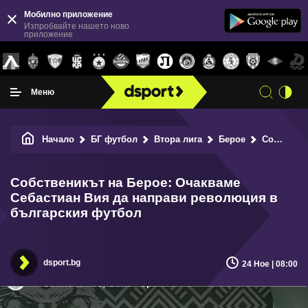
Мобилно приложение
Изпробвайте нашето ново
приложение
Меню
Начало
БГ футбол
Втора лига
Берое
Собственикът на Берое: Очакваме Себастиан Вия да направи революция в българския футбол
Собственикът на Берое: Очакваме
Себастиан Вия да направи революция в
българския футбол
dsport.bg
24 Ное | 08:00