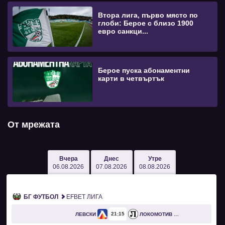
Втора лига, първо място по
глоби: Берое с близо 1900
евро санкци...
Берое пуска абонаментни
карти в четвъртък
От мрежата
Вчера
Днес
Утре
06.08.2026
07.08.2026
08.08.2026
БГ ФУТБОЛ
EFBET ЛИГА
21
15
ЛЕВСКИ
ЛОКОМОТИВ ПЛОВДИВ