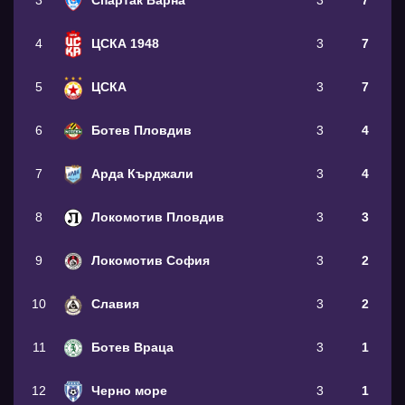
3
Спартак Варна
3
7
4
ЦСКА 1948
3
7
5
ЦСКА
3
7
6
Ботев Пловдив
3
4
7
Арда Кърджали
3
4
8
Локомотив Пловдив
3
3
9
Локомотив София
3
2
10
Славия
3
2
11
Ботев Враца
3
1
12
Черно море
3
1