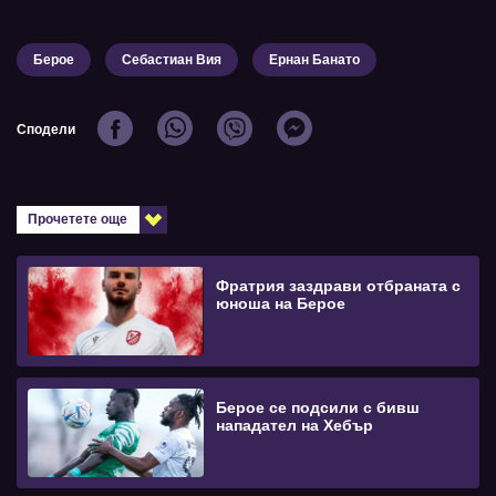
Берое
Себастиан Вия
Ернан Банато
Сподели
Прочетете още
Фратрия заздрави отбраната с
юноша на Берое
Берое се подсили с бивш
нападател на Хебър