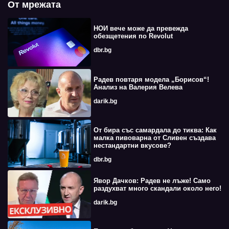
От мрежата
НОИ вече може да превежда
обезщетения по Revolut
dbr.bg
Радев повтаря модела „Борисов“!
Анализ на Валерия Велева
darik.bg
От бира със самардала до тиква: Как
малка пивоварна от Сливен създава
нестандартни вкусове?
dbr.bg
Явор Дачков: Радев не лъже! Само
раздухват много скандали около него!
darik.bg