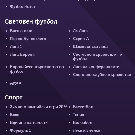
ФутболНекст
Световен футбол
Висша лига
Ла Лига
Първа Бундеслига
Серия А
Лига 1
Шампионска лига
Лига Европа
Световно първенство по
футбол
Европейско първенство по
Лига на конференциите
футбол
Световно клубно първенство
Други
Спорт
Зимни олимпийски игри 2026
Баскетбол
Бокс
Тенис
Вдигане на тежести
Волейбол
Формула 1
Лека атлетика