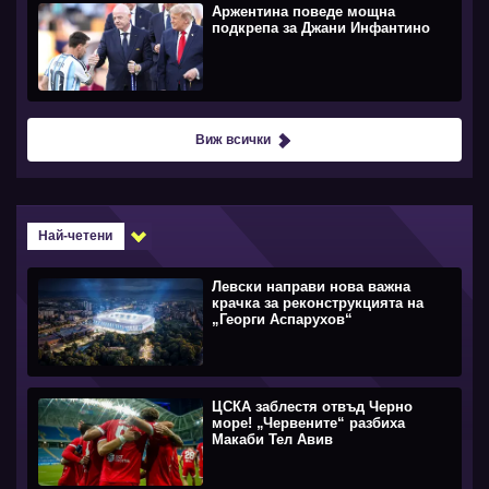
Аржентина поведе мощна
подкрепа за Джани Инфантино
Виж всички
Най-четени
Левски направи нова важна
крачка за реконструкцията на
„Георги Аспарухов“
ЦСКА заблестя отвъд Черно
море! „Червените“ разбиха
Макаби Тел Авив