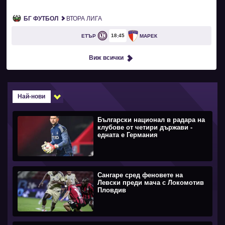
БГ ФУТБОЛ
ВТОРА ЛИГА
18
45
ЕТЪР
МАРЕК
Виж всички
Най-нови
Български национал в радара на
клубове от четири държави -
едната е Германия
Сангаре сред феновете на
Левски преди мача с Локомотив
Пловдив