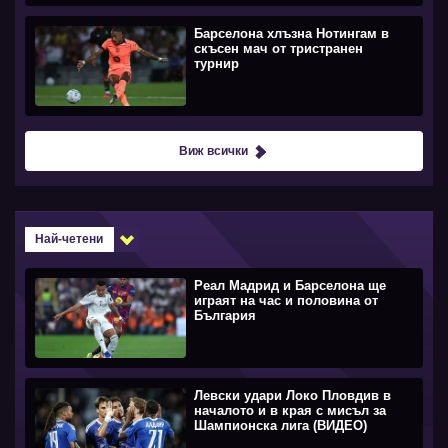
Барселона хлъзна Нотингам в
скъсен мач от тристранен
турнир
Виж всички
Най-четени
Реал Мадрид и Барселона ще
играят на час и половина от
България
Левски удари Локо Пловдив в
началото и в края с мисъл за
Шампионска лига (ВИДЕО)