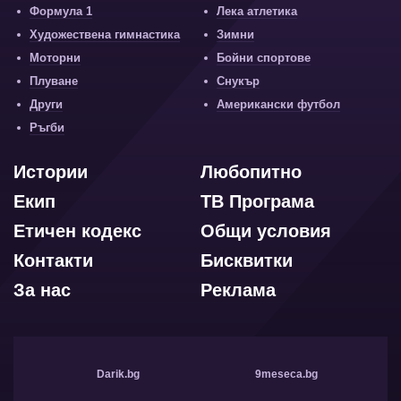
Формула 1
Лека атлетика
Художествена гимнастика
Зимни
Моторни
Бойни спортове
Плуване
Снукър
Други
Американски футбол
Ръгби
Истории
Любопитно
Екип
ТВ Програма
Етичен кодекс
Общи условия
Контакти
Бисквитки
За нас
Реклама
Darik.bg
9meseca.bg