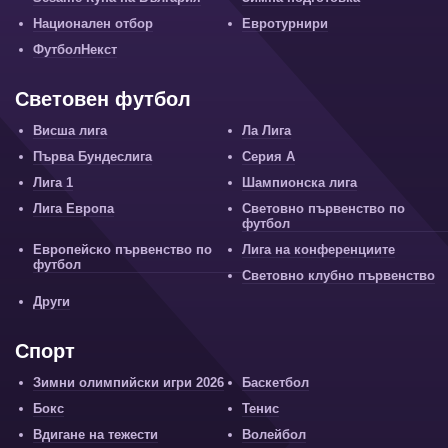
Национален отбор
Евротурнири
ФутболНекст
Световен футбол
Висша лига
Ла Лига
Първа Бундеслига
Серия А
Лига 1
Шампионска лига
Лига Европа
Световно първенство по
футбол
Европейско първенство по
Лига на конференциите
футбол
Световно клубно първенство
Други
Спорт
Зимни олимпийски игри 2026
Баскетбол
Бокс
Тенис
Вдигане на тежести
Волейбол