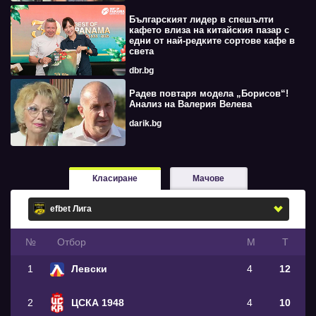
Българският лидер в спешълти
кафето влиза на китайския пазар с
едни от най-редките сортове кафе в
света
dbr.bg
Радев повтаря модела „Борисов“!
Анализ на Валерия Велева
darik.bg
Класиране
Мачове
№
Oтбор
М
Т
1
Левски
4
12
2
ЦСКА 1948
4
10