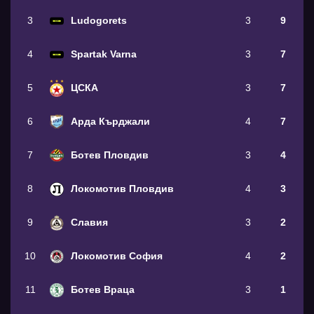
3
Ludogorets
3
9
4
Spartak Varna
3
7
5
ЦСКА
3
7
6
Арда Кърджали
4
7
7
Ботев Пловдив
3
4
8
Локомотив Пловдив
4
3
9
Славия
3
2
10
Локомотив София
4
2
11
Ботев Враца
3
1