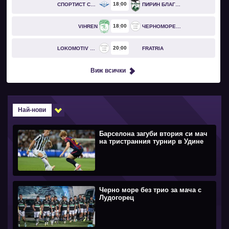
18
00
СПОРТИСТ СВОГЕ
ПИРИН БЛАГОЕВГРАД
18
00
VIHREN
ЧЕРНОМОРЕЦ БУРГАС
20
00
LOKOMOTIV GO
FRATRIA
Виж всички
Най-нови
Барселона загуби втория си мач
на тристранния турнир в Удине
Черно море без трио за мача с
Лудогорец