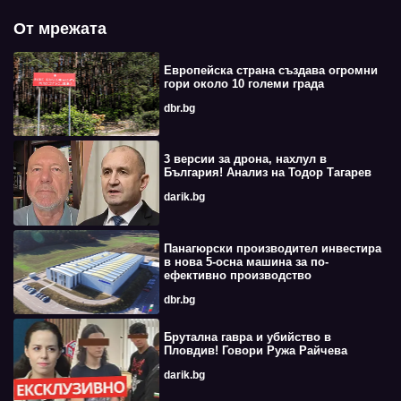
От мрежата
Европейска страна създава огромни
гори около 10 големи града
dbr.bg
3 версии за дрона, нахлул в
България! Анализ на Тодор Тагарев
darik.bg
Панагюрски производител инвестира
в нова 5-осна машина за по-
ефективно производство
dbr.bg
Брутална гавра и убийство в
Пловдив! Говори Ружа Райчева
darik.bg