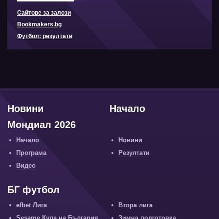
Сайтове за залози
Bookmakers.bg
Футбол: резултати
Новини
Начало
Мондиал 2026
Начало
Новини
Програма
Резултати
Видео
БГ футбол
efbet Лига
Втора лига
Sesame Купа на България
Зимна подготовка