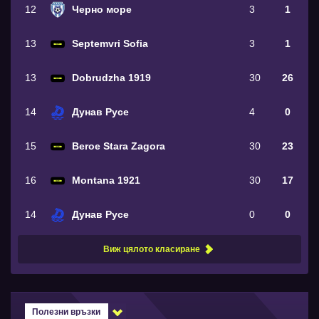
12
Черно море
3
1
13
Septemvri Sofia
3
1
13
Dobrudzha 1919
30
26
14
Дунав Русе
4
0
15
Beroe Stara Zagora
30
23
16
Montana 1921
30
17
14
Дунав Русе
0
0
Виж цялото класиране
Полезни връзки