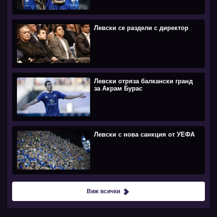
Левски се раздели с директор
Левски отряза балкански гранд
за Акрам Бурас
Левски с нова санкция от УЕФА
Виж всички