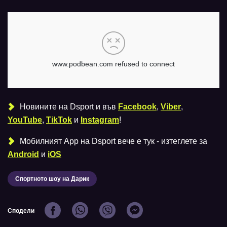
Новините на Dsport и във
Facebook
,
Viber
,
YouTube
,
TikTok
и
Instagram
!
Мобилният Аpp на Dsport вече е тук - изтеглете за
Android
и
iOS
Спортното шоу на Дарик
Сподели