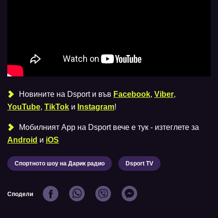
Новините на Dsport и във
Facebook
,
Viber
,
YouTube
,
TikTok
и
Instagram
!
Мобилният Аpp на Dsport вече е тук - изтеглете за
Android
и
iOS
Спортното шоу на Дарик радио
Dsport TV
Сподели