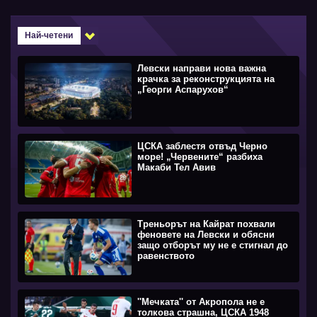
Най-четени
Левски направи нова важна
крачка за реконструкцията на
„Георги Аспарухов“
ЦСКА заблестя отвъд Черно
море! „Червените“ разбиха
Макаби Тел Авив
Треньорът на Кайрат похвали
феновете на Левски и обясни
защо отборът му не е стигнал до
равенството
''Мечката'' от Акропола не е
толкова страшна, ЦСКА 1948