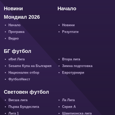
Новини
Начало
Мондиал 2026
Начало
Новини
Програма
Резултати
Видео
БГ футбол
efbet Лига
Втора лига
Sesame Купа на България
Зимна подготовка
Национален отбор
Евротурнири
ФутболНекст
Световен футбол
Висша лига
Ла Лига
Първа Бундеслига
Серия А
Лига 1
Шампионска лига