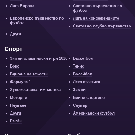
Лига Европа
Световно първенство по
футбол
Европейско първенство по
Лига на конференциите
футбол
Световно клубно първенство
Други
Спорт
Зимни олимпийски игри 2026
Баскетбол
Бокс
Тенис
Вдигане на тежести
Волейбол
Формула 1
Лека атлетика
Художествена гимнастика
Зимни
Моторни
Бойни спортове
Плуване
Снукър
Други
Американски футбол
Ръгби