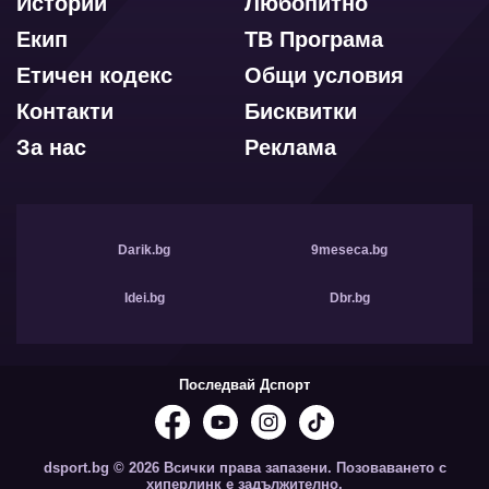
Истории
Любопитно
Екип
ТВ Програма
Етичен кодекс
Общи условия
Контакти
Бисквитки
За нас
Реклама
Darik.bg
9meseca.bg
Idei.bg
Dbr.bg
Последвай Дспорт
dsport.bg © 2026 Всички права запазени. Позоваването с
хиперлинк е задължително.