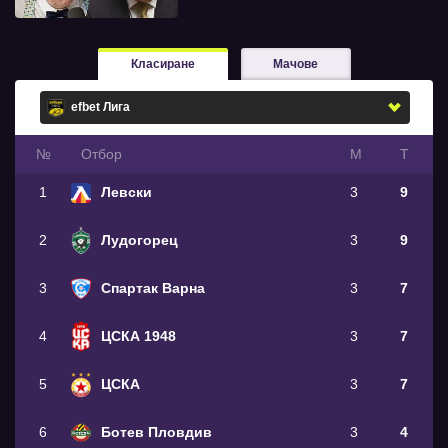
Класиране
Мачове
№
Oтбор
М
Т
1
Левски
3
9
2
Лудогорец
3
9
3
Спартак Варна
3
7
4
ЦСКА 1948
3
7
5
ЦСКА
3
7
6
Ботев Пловдив
3
4