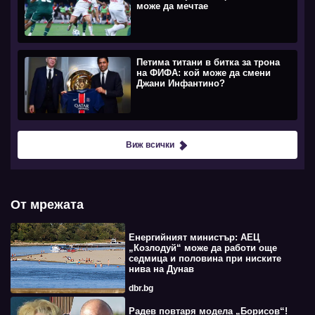
може да мечтае
Петима титани в битка за трона
на ФИФА: кой може да смени
Джани Инфантино?
Виж всички
От мрежата
Енергийният министър: АЕЦ
„Козлодуй“ може да работи още
седмица и половина при ниските
нива на Дунав
dbr.bg
Радев повтаря модела „Борисов“!