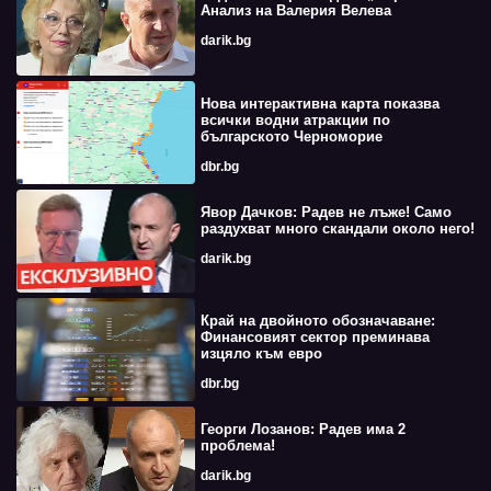
Анализ на Валерия Велева
darik.bg
Нова интерактивна карта показва
всички водни атракции по
българското Черноморие
dbr.bg
Явор Дачков: Радев не лъже! Само
раздухват много скандали около него!
darik.bg
Край на двойното обозначаване:
Финансовият сектор преминава
изцяло към евро
dbr.bg
Георги Лозанов: Радев има 2
проблема!
darik.bg