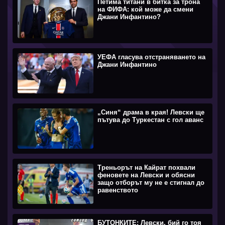
Петима титани в битка за трона
на ФИФА: кой може да смени
Джани Инфантино?
УЕФА гласува отстраняването на
Джани Инфантино
„Синя“ драма в края! Левски ще
пътува до Туркестан с гол аванс
Треньорът на Кайрат похвали
феновете на Левски и обясни
защо отборът му не е стигнал до
равенството
БУТОНКИТЕ: Левски, бий го тоя