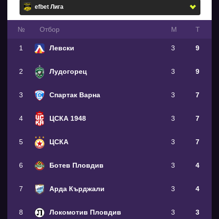
№
Oтбор
М
Т
1
Левски
3
9
2
Лудогорец
3
9
3
Спартак Варна
3
7
4
ЦСКА 1948
3
7
5
ЦСКА
3
7
6
Ботев Пловдив
3
4
7
Арда Кърджали
3
4
8
Локомотив Пловдив
3
3