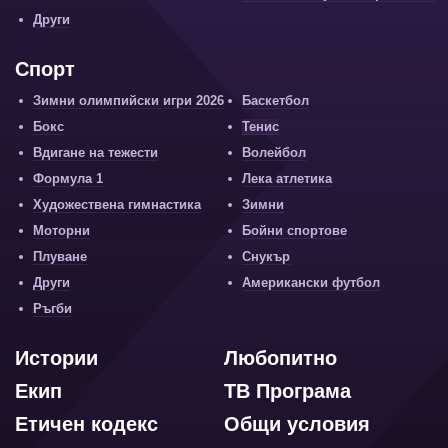
Други
Спорт
Зимни олимпийски игри 2026
Баскетбол
Бокс
Тенис
Вдигане на тежести
Волейбол
Формула 1
Лека атлетика
Художествена гимнастика
Зимни
Моторни
Бойни спортове
Плуване
Снукър
Други
Американски футбол
Ръгби
Истории
Любопитно
Екип
ТВ Програма
Етичен кодекс
Общи условия