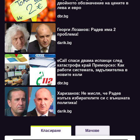
двойното обозначение на цените в
лева и евро
dbr.bg
Георги Лозанов: Радев има 2
проблема!
darik.bg
eCall спаси двама испанци след
катастрофа край Приморско: Как
работи системата, задължителна в
новите коли
dbr.bg
Харизанов: Не мисля, че Радев
излъга избирателите си с външната
политика!
darik.bg
Класиране
Мачове