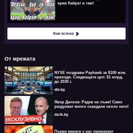
крив Кайрат и там!
Виж всички
От мрежата
NYSE поздрави Payhawk за $100 млн.
приходи. Следващата цел: $1 млрд.
до 2030 г.
dbr.bg
Явор Дачков: Радев не лъже! Само
раздухват много скандали около него!
darik.bg
Първи вериги у нас премахват