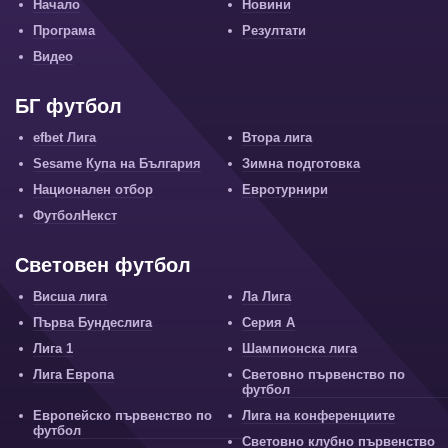
Начало
Новини
Програма
Резултати
Видео
БГ футбол
efbet Лига
Втора лига
Sesame Купа на България
Зимна подготовка
Национален отбор
Евротурнири
ФутболНекст
Световен футбол
Висша лига
Ла Лига
Първа Бундеслига
Серия А
Лига 1
Шампионска лига
Лига Европа
Световно първенство по
футбол
Европейско първенство по
Лига на конференциите
футбол
Световно клубно първенство