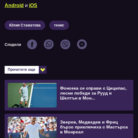
Android
и
iOS
Юлия Стаматова
тенис
Сподели
Прочетете още
Фонсека се справи с Циципас,
лесни победи за Рууд и
Шелтън в Мон...
Зверев, Медведев и Фриц
бързо приключиха с Мастърса
в Монреал