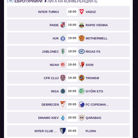
ЕВРОТУРНИРИ
ЛИГА НА КОНФЕРЕНЦИИТЕ
18
00
INTER TURKU
VADUZ
19
00
PAIDE
RAPID VIENNA
19
00
HJK
MOTHERWELL
19
00
JABLONEC
RIGAS FS
19
00
NOAH
SION
19
30
CFR CLUJ
TROMSØ
20
00
RIGA
GYŐRI ETO
20
00
DEBRECEN
FC COPENHAGEN
20
00
DINAMO KIEV
QARABAG
20
00
INTER CLUB D'ESCALDES
FLORA