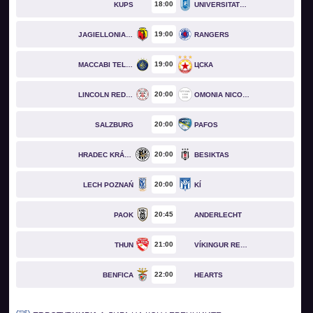
18
00
KUPS
UNIVERSITATEA CRAIOVA
19
00
JAGIELLONIA BIAŁYSTOK
RANGERS
19
00
MACCABI TEL AVIV
ЦСКА
20
00
LINCOLN RED IMPS
OMONIA NICOSIA
20
00
SALZBURG
PAFOS
20
00
HRADEC KRÁLOVÉ
BESIKTAS
20
00
LECH POZNAŃ
KÍ
20
45
PAOK
ANDERLECHT
21
00
THUN
VÍKINGUR REYKJAVÍK
22
00
BENFICA
HEARTS