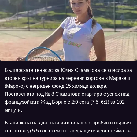
Българската тенисистка Юлия Стаматова се класира за
втория кръг на турнира на червени кортове в Маракеш
(Мароко) с награден фонд 15 хиляди долара.
Поставената под № 8 Стаматова стартира с успех над
французойката Жад Борне с 2:0 сета (7:5, 6:1) за 102
минути.
Българката на два пъти изоставаше с пробив в първия
сет, но след 5:5 взе осем от следващите девет гейма, за