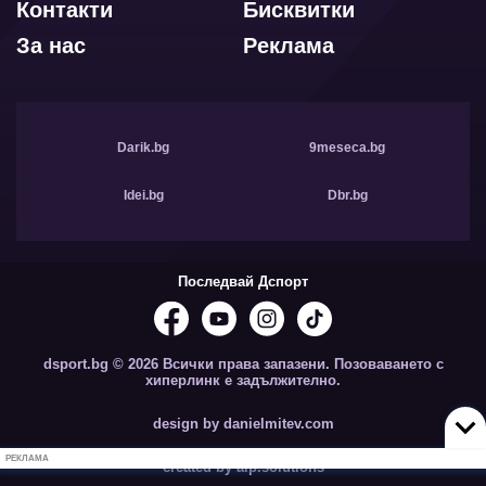
Контакти
Бисквитки
За нас
Реклама
Darik.bg
9meseca.bg
Idei.bg
Dbr.bg
Последвай Дспорт
dsport.bg © 2026 Всички права запазени. Позоваването с
хиперлинк е задължително.
design by danielmitev.com
РЕКЛАМА
created by aip.solutions