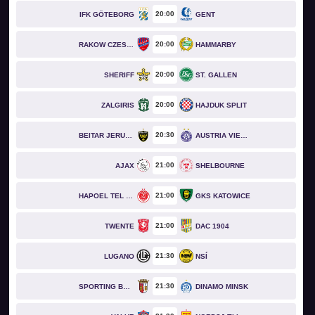
20
00
IFK GÖTEBORG
GENT
20
00
RAKOW CZESTOCHOWA
HAMMARBY
20
00
SHERIFF
ST. GALLEN
20
00
ZALGIRIS
HAJDUK SPLIT
20
30
BEITAR JERUSALEM
AUSTRIA VIENNA
21
00
AJAX
SHELBOURNE
21
00
HAPOEL TEL AVIV
GKS KATOWICE
21
00
TWENTE
DAC 1904
21
30
LUGANO
NSÍ
21
30
SPORTING BRAGA
DINAMO MINSK