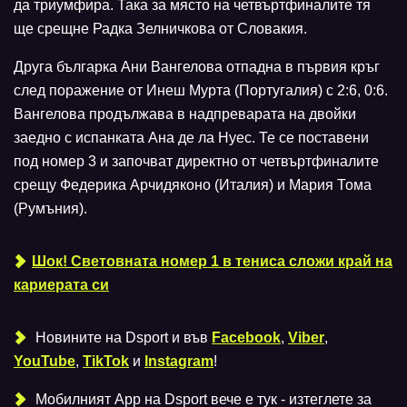
да триумфира. Така за място на четвъртфиналите тя
ще срещне Радка Зелничкова от Словакия.
Друга българка Ани Вангелова отпадна в първия кръг
след поражение от Инеш Мурта (Португалия) с 2:6, 0:6.
Вангелова продължава в надпреварата на двойки
заедно с испанката Ана де ла Нуес. Те се поставени
под номер 3 и започват директно от четвъртфиналите
срещу Федерика Арчидяконо (Италия) и Мария Тома
(Румъния).
Шок! Световната номер 1 в тениса сложи край на
кариерата си
Новините на Dsport и във
Facebook
,
Viber
,
YouTube
,
TikTok
и
Instagram
!
Мобилният Аpp на Dsport вече е тук - изтеглете за