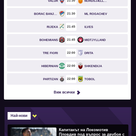
21
30
VALUR
NORDSJÆLLAND
21
30
BORAC BANJA LUKA
ML ROGACHEV
21
45
RIJEKA
ILVES
21
45
BOHEMIANS
MIDTJYLLAND
22
00
TRE FIORI
DRITA
22
00
HIBERNIAN
SHKENDIJA
22
00
PARTIZAN
TOBOL
Виж всички
Най-нови
Капитанът на Локомотив
Пловдив под въпрос за двубоя с