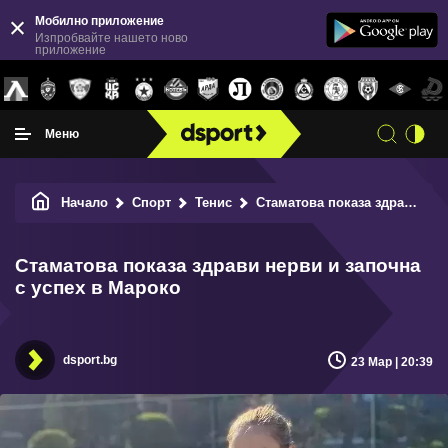
Мобилно приложение
Изпробвайте нашето ново
приложение
Меню
Начало
Спорт
Тенис
Стаматова показа здрави нерви и започна с успех в Мароко
Стаматова показа здрави нерви и започна
с успех в Мароко
dsport.bg
23 Мар | 20:39