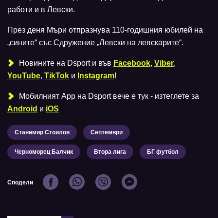
работи и в Левски.
През деня Мъри отпразнува 110-годишния юбилей на
„сините“ със Сдружение „Левски на левскарите“.
Новините на Dsport и във
Facebook
,
Viber
,
YouTube
,
TikTok
и
Instagram
!
Мобилният Аpp на Dsport вече е тук - изтеглете за
Android
и
iOS
Станимир Стоилов
Септември
Черноморец Балчик
Втора лига
БГ футбол
Сподели