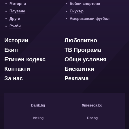
Моторни
Бойни спортове
Плуване
Снукър
Други
Американски футбол
Ръгби
Истории
Любопитно
Екип
ТВ Програма
Етичен кодекс
Общи условия
Контакти
Бисквитки
За нас
Реклама
Darik.bg
9meseca.bg
Idei.bg
Dbr.bg