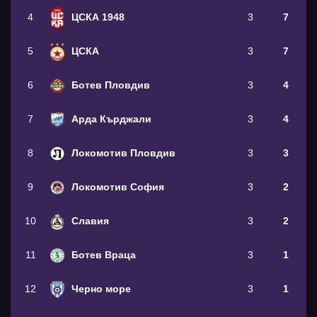
4
ЦСКА 1948
3
7
5
ЦСКА
3
7
6
Ботев Пловдив
3
4
7
Арда Кърджали
3
4
8
Локомотив Пловдив
3
3
9
Локомотив София
3
2
10
Славия
3
2
11
Ботев Враца
3
1
12
Черно море
3
1