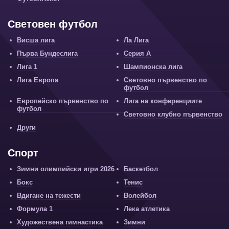
Световен футбол
Висша лига
Ла Лига
Първа Бундеслига
Серия А
Лига 1
Шампионска лига
Лига Европа
Световно първенство по
футбол
Европейско първенство по
Лига на конференциите
футбол
Световно клубно първенство
Други
Спорт
Зимни олимпийски игри 2026
Баскетбол
Бокс
Тенис
Вдигане на тежести
Волейбол
Формула 1
Лека атлетика
Художествена гимнастика
Зимни