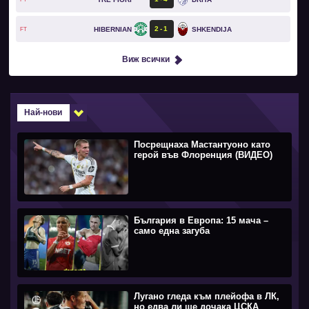
2
1
HIBERNIAN
SHKENDIJA
FT
Виж всички
Най-нови
Посрещнаха Мастантуоно като
герой във Флоренция (ВИДЕО)
България в Европа: 15 мача –
само една загуба
Лугано гледа към плейофа в ЛК,
но едва ли ще дочака ЦСКА