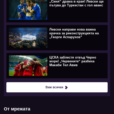
„Синя“ драма в края! Левски ще
пътува до Туркестан с гол аванс
Левски направи нова важна
крачка за реконструкцията на
„Георги Аспарухов“
ЦСКА заблестя отвъд Черно
море! „Червените“ разбиха
Макаби Тел Авив
Виж всички
От мрежата