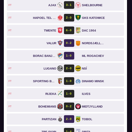
3
1
AJAX
SHELBOURNE
FT
2
0
HAPOEL TEL AVIV
GKS KATOWICE
FT
6
0
TWENTE
DAC 1904
FT
0
2
VALUR
NORDSJÆLLAND
1
0
BORAC BANJA LUKA
ML ROGACHEV
2
0
LUGANO
NSÍ
FT
1
0
SPORTING BRAGA
DINAMO MINSK
FT
1
0
RIJEKA
ILVES
FT
0
2
BOHEMIANS
MIDTJYLLAND
FT
2
0
PARTIZAN
TOBOL
1
4
TRE FIORI
DRITA
FT