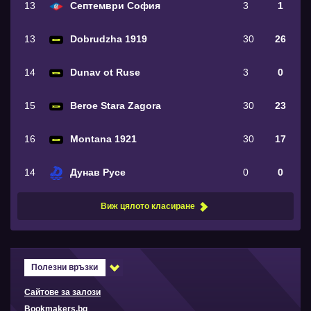
13
Септември София
3
1
13
Dobrudzha 1919
30
26
14
Dunav ot Ruse
3
0
15
Beroe Stara Zagora
30
23
16
Montana 1921
30
17
14
Дунав Русе
0
0
Виж цялото класиране
Полезни връзки
Сайтове за залози
Bookmakers.bg