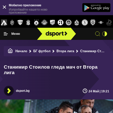
Мобилно приложение
Изпробвайте нашето ново
приложение
Меню
Начало
БГ футбол
Втора лига
Станимир Стоилов гледа мач от Втора лига
Станимир Стоилов гледа мач от Втора
лига
dsport.bg
24 Май | 19:21