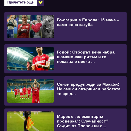
Прочетете още
България в Европа: 15 мача –
само една загуба
Годой: Отборът вече набра
шампионски ритъм и го
показва с всеки ...
Сенси предупреди за Макаби:
Не сме си свършили работата,
те ще д...
Марек с „елементарна
проверка“: Случайност?
Съдия от Плевен ни о...