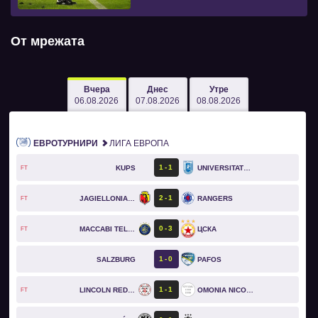
От мрежата
Вчера
Днес
Утре
06.08.2026
07.08.2026
08.08.2026
ЕВРОТУРНИРИ
ЛИГА ЕВРОПА
1
1
KUPS
UNIVERSITATEA CRAIOVA
FT
2
1
JAGIELLONIA BIAŁYSTOK
RANGERS
FT
0
3
MACCABI TEL AVIV
ЦСКА
FT
1
0
SALZBURG
PAFOS
1
1
LINCOLN RED IMPS
OMONIA NICOSIA
FT