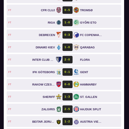
0
5
CFR CLUJ
TROMSØ
FT
1
0
RIGA
GYŐRI ETO
FT
0
3
DEBRECEN
FC COPENHAGEN
FT
1
0
DINAMO KIEV
QARABAG
FT
2
0
INTER CLUB D'ESCALDES
FLORA
FT
0
1
IFK GÖTEBORG
GENT
FT
0
0
RAKOW CZESTOCHOWA
HAMMARBY
FT
1
3
SHERIFF
ST. GALLEN
FT
2
5
ZALGIRIS
HAJDUK SPLIT
FT
1
2
BEITAR JERUSALEM
AUSTRIA VIENNA
FT