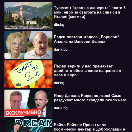
Турският "крал на дюнерите" плати 3
млн. евро за сватбата на сина си в
Италия (снимки)
dbr.bg
Радев повтаря модела „Борисов“!
Анализ на Валерия Велева
darik.bg
Първи вериги у нас премахват
двойното обозначение на цените в
лева и евро
dbr.bg
Явор Дачков: Радев не лъже! Само
раздухват много скандали около него!
darik.bg
Райчо Райчев: Проектът за
космически център в Доброславци е