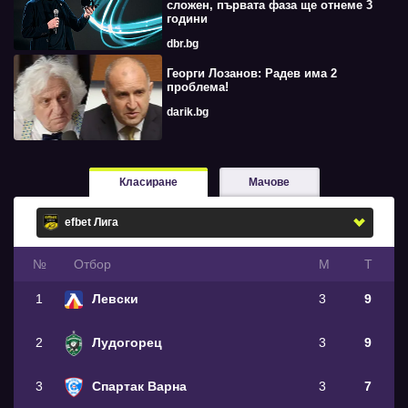
сложен, първата фаза ще отнеме 3
години
dbr.bg
Георги Лозанов: Радев има 2
проблема!
darik.bg
Класиране
Мачове
№
Oтбор
М
Т
1
Левски
3
9
2
Лудогорец
3
9
3
Спартак Варна
3
7