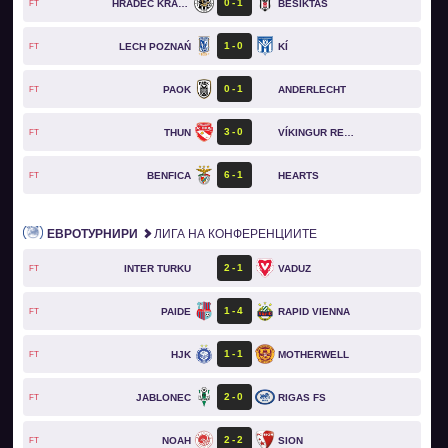
0
1
HRADEC KRÁLOVÉ
BESIKTAS
FT
1
0
LECH POZNAŃ
KÍ
FT
0
1
PAOK
ANDERLECHT
FT
3
0
THUN
VÍKINGUR REYKJAVÍK
FT
6
1
BENFICA
HEARTS
FT
ЕВРОТУРНИРИ
ЛИГА НА КОНФЕРЕНЦИИТЕ
2
1
INTER TURKU
VADUZ
FT
1
4
PAIDE
RAPID VIENNA
FT
1
1
HJK
MOTHERWELL
FT
2
0
JABLONEC
RIGAS FS
FT
2
2
NOAH
SION
FT