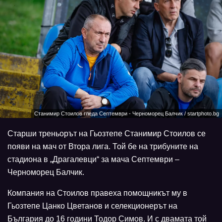
Станимир Стоилов гледа Септември - Черноморец Балчик / startphoto.bg
Старши треньорът на Гьозтепе Станимир Стоилов се
появи на мач от Втора лига. Той бе на трибуните на
стадиона в „Драгалевци“ за мача Септември –
Черноморец Балчик.
Компания на Стоилов правеха помощникът му в
Гьозтепе Цанко Цветанов и селекционерът на
България до 16 години Тодор Симов. И с двамата той