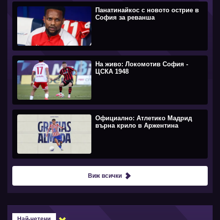
Панатинайкос с новото острие в
София за реванша
На живо: Локомотив София -
ЦСКА 1948
Официално: Атлетико Мадрид
върна крило в Аржентина
Виж всички
Най-четени