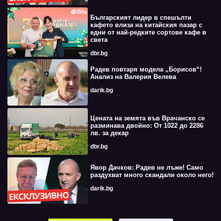
Българският лидер в спешълти
кафето влиза на китайския пазар с
едни от най-редките сортове кафе в
света
dbr.bg
Радев повтаря модела „Борисов“!
Анализ на Валерия Велева
darik.bg
Цената на земята във Врачанско се
разминава двойно: От 1022 до 2286
лв. за декар
dbr.bg
Явор Дачков: Радев не лъже! Само
раздухват много скандали около него!
darik.bg