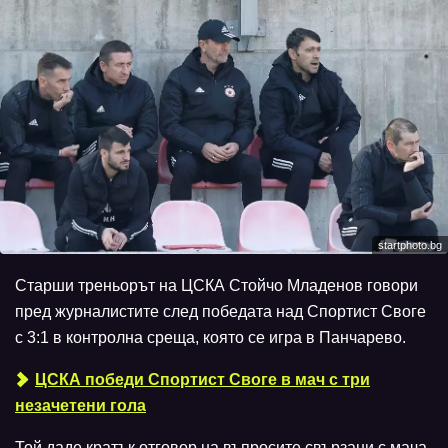
startphoto.bg
Старши треньорът на ЦСКА Стойчо Младенов говори
пред журналистите след победата над Спортист Своге
с 3:1 в контролна среща, която се игра в Панчарево.
ЦСКА победи Спортист Своге в мач с три
незачетени гола
Той даде кратък отговор на въпросите свързани с мача,