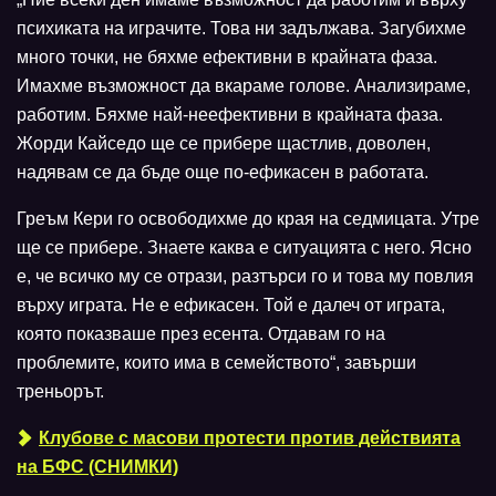
психиката на играчите. Това ни задължава. Загубихме
много точки, не бяхме ефективни в крайната фаза.
Имахме възможност да вкараме голове. Анализираме,
работим. Бяхме най-неефективни в крайната фаза.
Жорди Кайседо ще се прибере щастлив, доволен,
надявам се да бъде още по-ефикасен в работата.
Греъм Кери го освободихме до края на седмицата. Утре
ще се прибере. Знаете каква е ситуацията с него. Ясно
е, че всичко му се отрази, разтърси го и това му повлия
върху играта. Не е ефикасен. Той е далеч от играта,
която показваше през есента. Отдавам го на
проблемите, които има в семейството“, завърши
треньорът.
Клубове с масови протести против действията
на БФС (СНИМКИ)