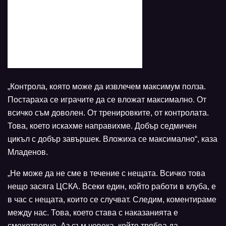
„Контрола, която може да извлечем максимум полза.
Постараха се играчите да се вложат максимално. От
всичко съм доволен. От тренировките, от контролата.
Това, което искахме направихме. Добър седмичен
цикъл с добър завършек. Вложиха се максимално“, каза
Младенов.
„Не може да не сме в течение с нещата. Всичко това
нещо засяга ЦСКА. Всеки един, който работи в клуба, е
в час с нещата, които се случват. Следим, коментираме
между нас. Това, което става с наказанията е
смехотворно. Аз съм човека, който трябва да