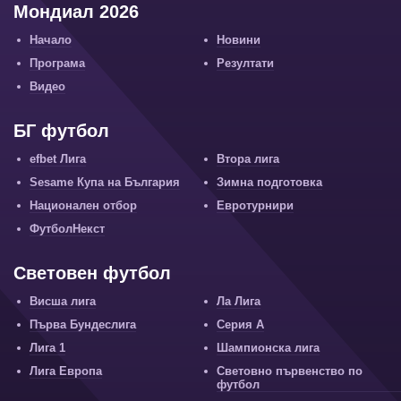
Мондиал 2026
Начало
Новини
Програма
Резултати
Видео
БГ футбол
efbet Лига
Втора лига
Sesame Купа на България
Зимна подготовка
Национален отбор
Евротурнири
ФутболНекст
Световен футбол
Висша лига
Ла Лига
Първа Бундеслига
Серия А
Лига 1
Шампионска лига
Лига Европа
Световно първенство по
футбол