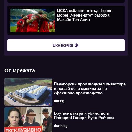
ЦСКА заблестя отвъд Черно
море! „Червените“ разбиха
Макаби Тел Авив
Виж всички
От мрежата
Панагюрски производител инвестира
в нова 5-осна машина за по-
ефективно производство
dbr.bg
Брутална гавра и убийство в
Пловдив! Говори Ружа Райчева
darik.bg