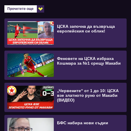
Прочетете още
ЦСКА започна да възвръща
европейския си облик!
Феновете на ЦСКА избраха
Кошмара за №1 срещу Макаби
„Червените“ от 1 до 10: ЦСКА
взе златното руно от Макаби
(ВИДЕО)
БФС набира нови съдии