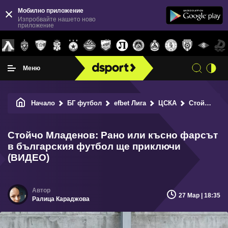
Мобилно приложение
Изпробвайте нашето ново
приложение
Меню
Начало
БГ футбол
efbet Лига
ЦСКА
Стойчо Младенов: Рано или късно фарсът в българския футбол ще приключи (ВИДЕО)
Стойчо Младенов: Рано или късно фарсът
в българския футбол ще приключи
(ВИДЕО)
27 Мар | 18:35
Ралица Караджова