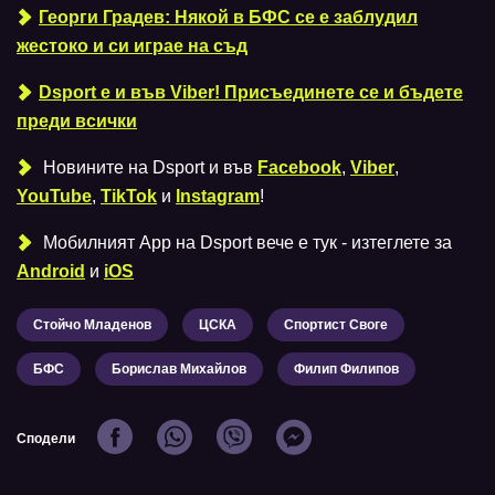
Георги Градев: Някой в БФС се е заблудил
жестоко и си играе на съд
Dsport е и във Viber! Присъединете се и бъдете
преди всички
Новините на Dsport и във
Facebook
,
Viber
,
YouTube
,
TikTok
и
Instagram
!
Мобилният Аpp на Dsport вече е тук - изтеглете за
Android
и
iOS
Стойчо Младенов
ЦСКА
Спортист Своге
БФС
Борислав Михайлов
Филип Филипов
Сподели