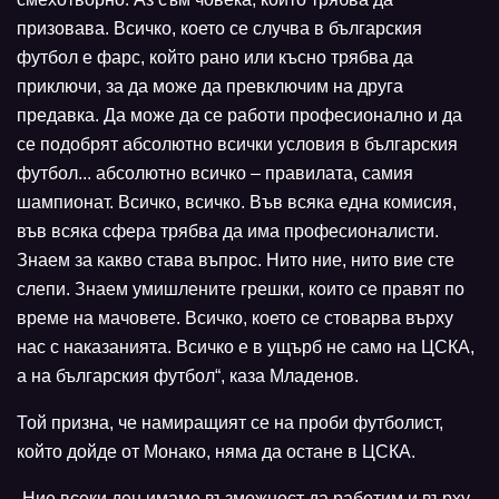
призовава. Всичко, което се случва в българския
футбол е фарс, който рано или късно трябва да
приключи, за да може да превключим на друга
предавка. Да може да се работи професионално и да
се подобрят абсолютно всички условия в българския
футбол... абсолютно всичко – правилата, самия
шампионат. Всичко, всичко. Във всяка една комисия,
във всяка сфера трябва да има професионалисти.
Знаем за какво става въпрос. Нито ние, нито вие сте
слепи. Знаем умишлените грешки, които се правят по
време на мачовете. Всичко, което се стоварва върху
нас с наказанията. Всичко е в ущърб не само на ЦСКА,
а на българския футбол“, каза Младенов.
Той призна, че намиращият се на проби футболист,
който дойде от Монако, няма да остане в ЦСКА.
„Ние всеки ден имаме възможност да работим и върху