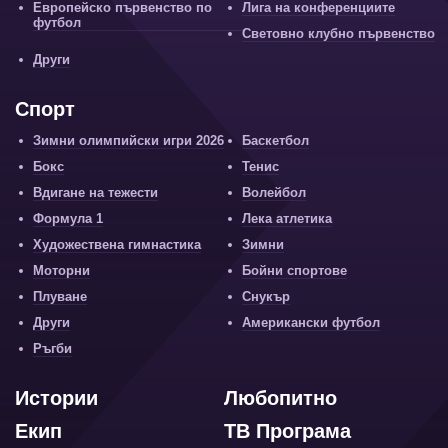
Европейско първенство по
Лига на конференциите
футбол
Световно клубно първенство
Други
Спорт
Зимни олимпийски игри 2026
Баскетбол
Бокс
Тенис
Вдигане на тежести
Волейбол
Формула 1
Лека атлетика
Художествена гимнастика
Зимни
Моторни
Бойни спортове
Плуване
Снукър
Други
Американски футбол
Ръгби
Истории
Любопитно
Екип
ТВ Програма