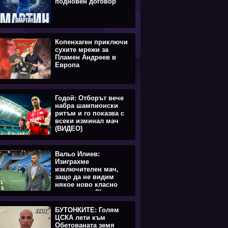
подновен договор
Копенхаген приключи
сухите мрежи за
Пламен Андреев в
Европа
Годой: Отборът вече
набра шампионски
ритъм и го показва с
всеки изминал мач
(ВИДЕО)
Вальо Илиев:
Изиграхме
изключителен мач,
защо да не видим
някое ново класно
попълнение?!
БУТОНКИТЕ: Голям
ЦСКА лети към
Обетованата земя