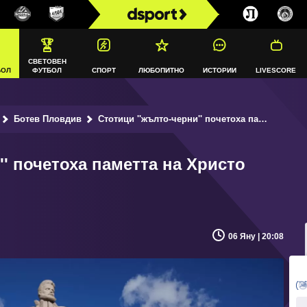
СВЕТОВЕН
БОЛ
ФУТБОЛ
СПОРТ
ЛЮБОПИТНО
ИСТОРИИ
LIVESCORE
Ботев Пловдив
Стотици ''жълто-черни'' почетоха паметта на Христо Ботев в Калофер
'' почетоха паметта на Христо
06 Яну | 20:08