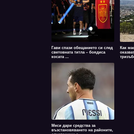
Гави спази обещанието си след
Как ма
световната титла – боядиса
оказва
косата ...
тризъбе
Меси дари средства за
възстановяването на районите,