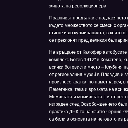
живота на революционера.
Празникът продължи с поднасянето н
където множеството се смеси с орга
стигне и до кулминацията, в която в
се преклонят пред великия българин
На връщане от Калофер автобусите 
комплекс Ботев 1912“ в Коматево, к
всички ботевисти място – Клубния п
от регионалния музей в Пловдив и з
произнесе кратка, но паметна реч, в
Паметника, така и връзката на всич
Момчетата и момичетата с интерес н
изграден след Освобождението бълга
практика ДНК-то на жълто-черния кл
са били в основата на неговото изгр