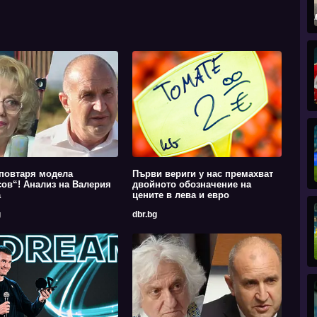
повтаря модела
Първи вериги у нас премахват
ов“! Анализ на Валерия
двойното обозначение на
а
цените в лева и евро
g
dbr.bg