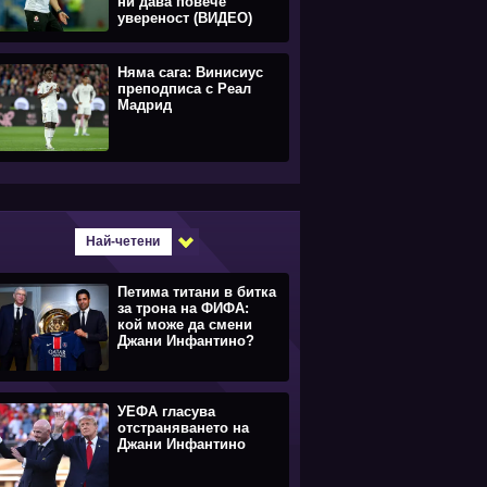
ни дава повече
увереност (ВИДЕО)
Няма сага: Винисиус
преподписа с Реал
Мадрид
Най-четени
Петима титани в битка
за трона на ФИФА:
кой може да смени
Джани Инфантино?
УЕФА гласува
отстраняването на
Джани Инфантино