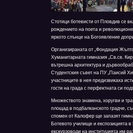
Стотици ботевисти от Пловдив се вк
рождението на поета и революционе
яркото слънце на Богоявление допр
Организираната от „Фондация Жълто 
Хуманитарната гимназия „Св.св. Ки
вътрешна архитектура и дървообрабо
Студентския съвет на ПУ „Паисий Хи
участниците в нея предизвикаха ис
гости на града с перфектната си под
Множеството знамена, хоругви и тра
площад в подбалканското градче, съ
спомен от Калофер ще запазят гимна
Ботевото училище и експозицията в 
екскурзоводи на институцията им ра