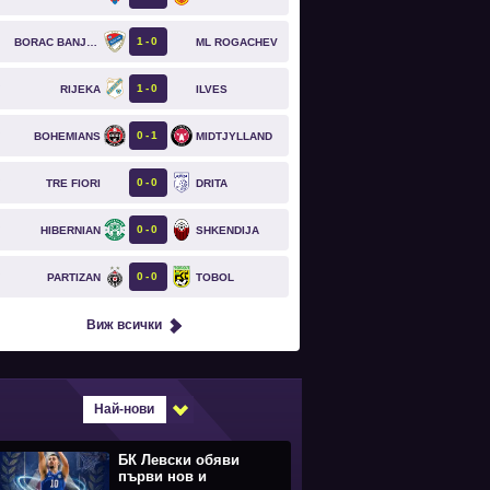
1
0
BORAC BANJA LUKA
ML ROGACHEV
1
0
RIJEKA
ILVES
`
0
1
BOHEMIANS
MIDTJYLLAND
`
0
0
TRE FIORI
DRITA
`
0
0
HIBERNIAN
SHKENDIJA
`
0
0
PARTIZAN
TOBOL
`
Виж всички
Най-нови
БК Левски обяви
първи нов и