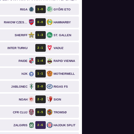
1
0
RIGA
GYŐRI ETO
0
0
RAKOW CZESTOCHOWA
HAMMARBY
1
3
SHERIFF
ST. GALLEN
2
1
INTER TURKU
VADUZ
1
4
PAIDE
RAPID VIENNA
1
1
HJK
MOTHERWELL
2
0
JABLONEC
RIGAS FS
2
2
NOAH
SION
0
5
CFR CLUJ
TROMSØ
2
6
ZALGIRIS
HAJDUK SPLIT