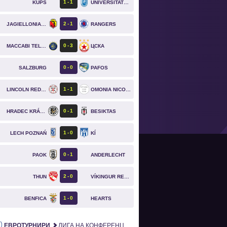
1
1
KUPS
UNIVERSITATEA CRAIOVA
2
1
JAGIELLONIA BIAŁYSTOK
RANGERS
0
3
MACCABI TEL AVIV
ЦСКА
0
0
SALZBURG
PAFOS
`
1
1
LINCOLN RED IMPS
OMONIA NICOSIA
0
1
HRADEC KRÁLOVÉ
BESIKTAS
1
0
LECH POZNAŃ
KÍ
0
1
PAOK
ANDERLECHT
`
2
0
THUN
VÍKINGUR REYKJAVÍK
`
1
0
BENFICA
HEARTS
`
ЕВРОТУРНИРИ
ЛИГА НА КОНФЕРЕНЦИИТЕ