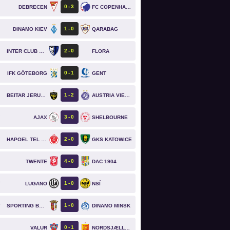
0
3
DEBRECEN
FC COPENHAGEN
1
0
DINAMO KIEV
QARABAG
2
0
INTER CLUB D'ESCALDES
FLORA
0
1
IFK GÖTEBORG
GENT
1
2
BEITAR JERUSALEM
AUSTRIA VIENNA
3
0
AJAX
SHELBOURNE
`
2
0
HAPOEL TEL AVIV
GKS KATOWICE
`
4
0
TWENTE
DAC 1904
`
1
0
LUGANO
NSÍ
T
1
0
SPORTING BRAGA
DINAMO MINSK
T
0
1
VALUR
NORDSJÆLLAND