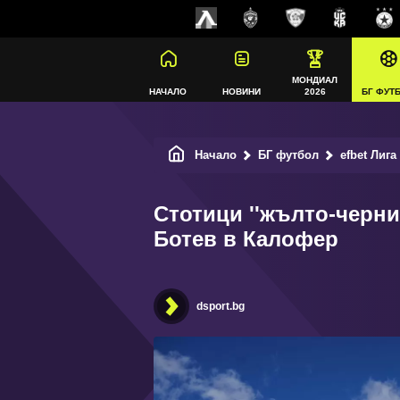
МОНДИАЛ
НАЧАЛО
НОВИНИ
2026
БГ ФУТ
Начало
БГ футбол
efbet Лига
Стотици ''жълто-черни
Ботев в Калофер
dsport.bg