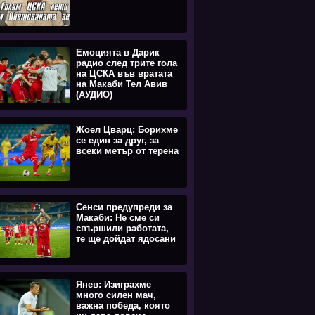
Емоцията в Дарик
радио след трите гола
на ЦСКА във вратата
на Макаби Тел Авив
(АУДИО)
Жоел Цварц: Борихме
се един за друг, за
всеки метър от терена
Сенси предупреди за
Макаби: Не сме си
свършили работата,
те ще дойдат ядосани
Янев: Изиграхме
много силен мач,
важна победа, която