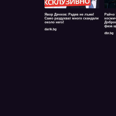
Явор Дачков: Радев не лъже!
Райчо 
Само раздухват много скандали
космич
около него!
Доброс
фаза щ
darik.bg
dbr.bg