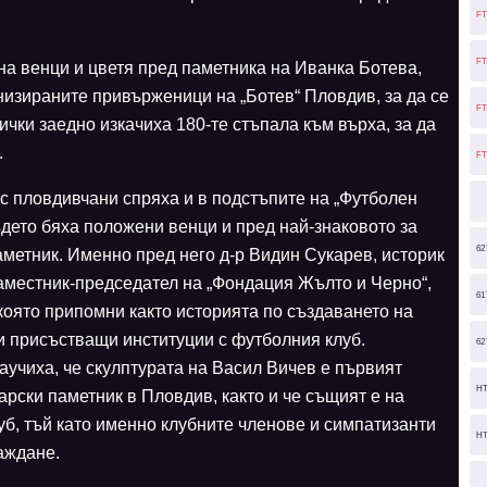
FT
FT
а венци и цветя пред паметника на Иванка Ботева,
низираните привърженици на „Ботев“ Пловдив, за да се
FT
сички заедно изкачиха 180-те стъпала към върха, за да
.
FT
с пловдивчани спряха и в подстъпите на „Футболен
ъдето бяха положени венци и пред най-знаковото за
62
аметник. Именно пред него д-р Видин Сукарев, историк
аместник-председател на „Фондация Жълто и Черно“,
61
 която припомни както историята по създаването на
ки присъстващи институции с футболния клуб.
62
аучиха, че скулптурата на Васил Вичев е първият
H
рски паметник в Пловдив, както и че същият е на
уб, тъй като именно клубните членове и симпатизанти
H
аждане.