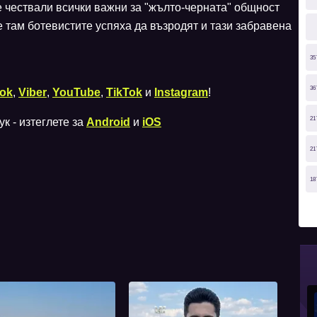
 чествали всички важни за "жълто-черната" общност
е там ботевистите успяха да възродят и тази забравена
35
36
ok
,
Viber
,
YouTube
,
TikTok
и
Instagram
!
21
к - изтеглете за
Android
и
iOS
21
18