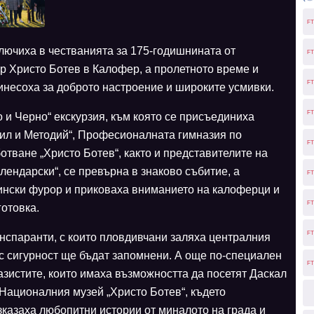
FT
лючиха в честванията за 175-годишнината от
FT
р Христо Ботев в Калофер, а пролетното време и
FT
инесоха за доброто настроение и широките усмивки.
FT
и Черно“ екскурзия, към която се присъединиха
рил и Методий“, Професионалната гимназия по
FT
тване „Христо Ботев“, както и представителите на
лендарски“, се превърна в знаково събитие, а
FT
тински фурор и приковаха вниманието на калоферци и
FT
готовка.
FT
нспаранти, с които пловдивчани заляха централния
с сигурност ще бъдат запомнени. А още по-специален
FT
зистите, които имаха възможността да посетят Даскал
Националния музей „Христо Ботев“, където
зказаха любопитни истории от миналото на града и