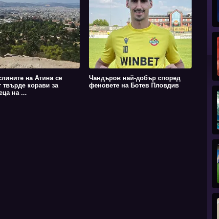
слините на Атина се
Чандъров най-добър според
т твърде корави за
феновете на Ботев Пловдив
ца на ...