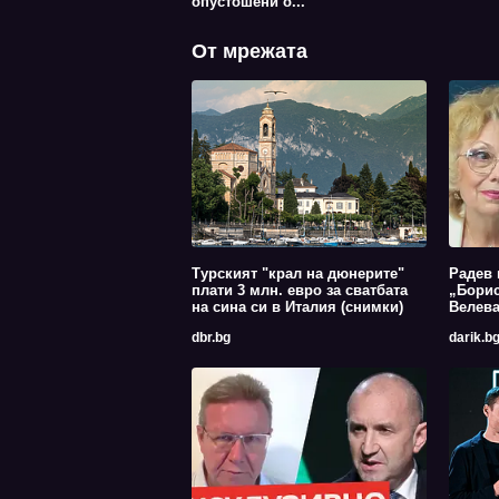
опустошени о...
От мрежата
Турският "крал на дюнерите"
Радев 
плати 3 млн. евро за сватбата
„Борис
на сина си в Италия (снимки)
Велев
dbr.bg
darik.b