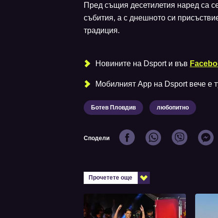
Пред същия десетилетия наред са се
събития, а с днешното си присъстви
традиция.
Новините на Dsport и във
Facebo
Мобилният Аpp на Dsport вече е ту
Ботев Пловдив
любопитно
Сподели
Прочетете още