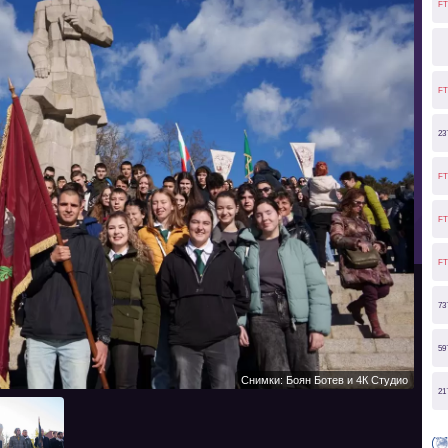
FT
FT
23
FT
FT
FT
73
59
Снимки: Боян Ботев и 4К Студио
21