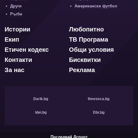
Други
Американски футбол
Ръгби
Истории
Любопитно
Екип
ТВ Програма
Етичен кодекс
Общи условия
Контакти
Бисквитки
За нас
Реклама
Darik.bg
9meseca.bg
Idei.bg
Dbr.bg
Последвай Дспорт