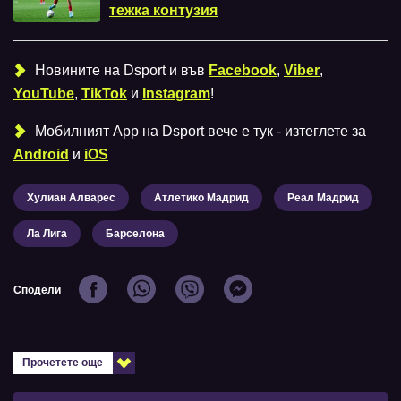
тежка контузия
Новините на Dsport и във
Facebook
,
Viber
,
YouTube
,
TikTok
и
Instagram
!
Мобилният Аpp на Dsport вече е тук - изтеглете за
Android
и
iOS
Хулиан Алварес
Атлетико Мадрид
Реал Мадрид
Ла Лига
Барселона
Сподели
Прочетете още