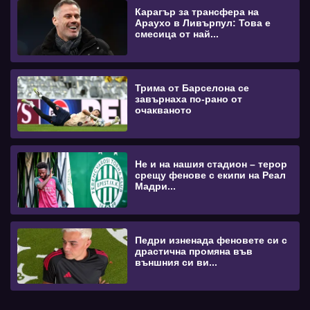
Карагър за трансфера на
Араухо в Ливърпул: Това е
смесица от най...
Трима от Барселона се
завърнаха по-рано от
очакваното
Не и на нашия стадион – терор
срещу фенове с екипи на Реал
Мадри...
Педри изненада феновете си с
драстична промяна във
външния си ви...