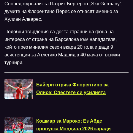
Според журналиста Патрик Бергер от „Sky Germany“,
думите на Флорентино Перес се отнасят именно за
Хулиан Алварес.
Подобни твърдения са доста странни на фона на
интереса от страна на Барселона към нападателя,
който през миналия сезон вкара 20 гола и даде 9
асистенции за Атлетико Мадрид в 40 мача от всички
турнири.
Байерн отряза Флорентино за
Олисе: Спестете си усилията
Кошмар за Мароко: Ез Абде
пропуска Мондиал 2026 заради