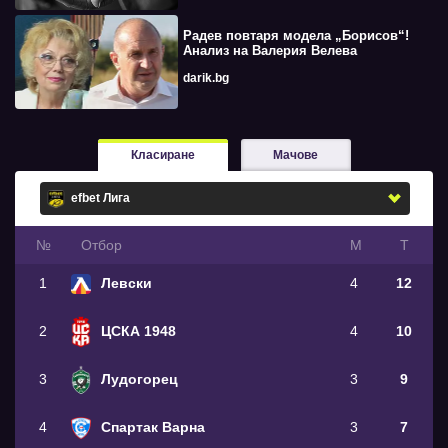
Радев повтаря модела „Борисов“!
Анализ на Валерия Велева
darik.bg
Класиране
Мачове
№
Oтбор
М
Т
1
Левски
4
12
2
ЦСКА 1948
4
10
3
Лудогорец
3
9
4
Спартак Варна
3
7