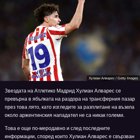
Хулиан Алварес / Getty Images
Звездата на Атлетико Мадрид Хулиан Алварес се
превърна в ябълката на раздора на трансферния пазар
през това лято, като изгледите за разплитане на възела
около аржентинския нападател не са никак големи.
Това е още по-меродавно и след последните
информации, според които Хулиан Алварес е свързван