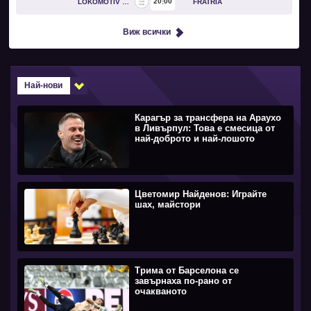
20
00
LOKOMOTIV GO
FRATRIA
Виж всички
Най-нови
Карагър за трансфера на Араухо
в Ливърпул: Това е смесица от
най-доброто и най-лошото
Цветомир Найденов: Играйте
шах, майстори
Трима от Барселона се
завърнаха по-рано от
очакваното