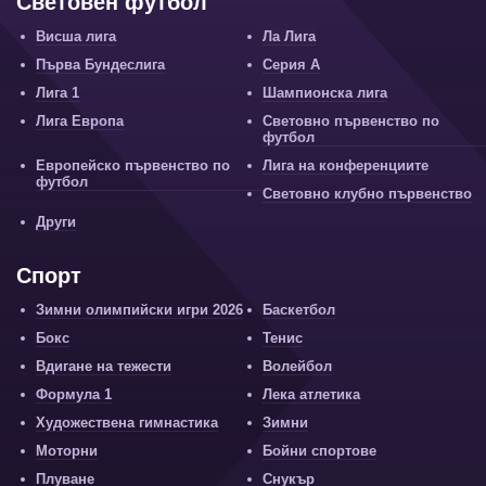
Световен футбол
Висша лига
Ла Лига
Първа Бундеслига
Серия А
Лига 1
Шампионска лига
Лига Европа
Световно първенство по
футбол
Европейско първенство по
Лига на конференциите
футбол
Световно клубно първенство
Други
Спорт
Зимни олимпийски игри 2026
Баскетбол
Бокс
Тенис
Вдигане на тежести
Волейбол
Формула 1
Лека атлетика
Художествена гимнастика
Зимни
Моторни
Бойни спортове
Плуване
Снукър