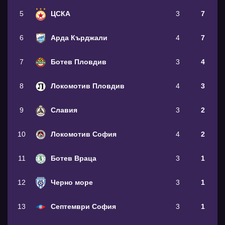
5
ЦСКА
3
7
6
Арда Кърджали
4
7
7
Ботев Пловдив
3
4
8
Локомотив Пловдив
4
3
9
Славия
3
2
10
Локомотив София
4
2
11
Ботев Враца
3
1
12
Черно море
3
1
13
Септември София
3
1