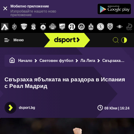
Мобилно приложение
Изпробвайте нашето ново
приложение
Меню
Начало
Световен футбол
Ла Лига
Свързаха ябълката на раздора в Испания с Реал Мадрид
Свързаха ябълката на раздора в Испания
с Реал Мадрид
dsport.bg
08 Юни | 16:24