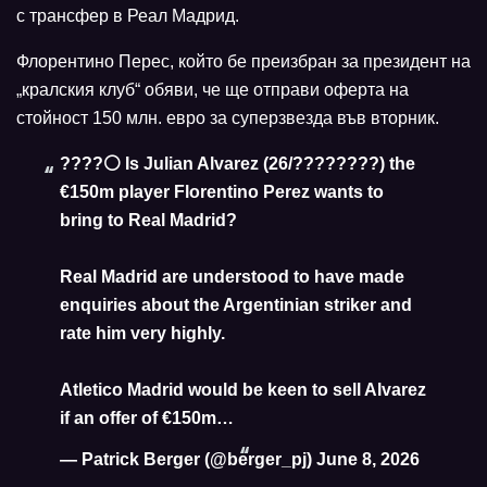
с трансфер в Реал Мадрид.
Флорентино Перес, който бе преизбран за президент на
„кралския клуб“ обяви, че ще отправи оферта на
стойност 150 млн. евро за суперзвезда във вторник.
????⚪️ Is Julian Alvarez (26/????????) the
€150m player Florentino Perez wants to
bring to Real Madrid?
Real Madrid are understood to have made
enquiries about the Argentinian striker and
rate him very highly.
Atletico Madrid would be keen to sell Alvarez
if an offer of €150m…
— Patrick Berger (@berger_pj)
June 8, 2026