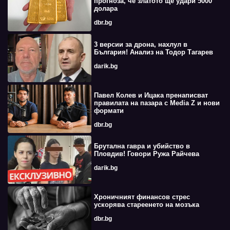
прогноза, че златото ще удари 5000
долара
dbr.bg
3 версии за дрона, нахлул в
България! Анализ на Тодор Тагарев
darik.bg
Павел Колев и Ицака пренаписват
правилата на пазара с Media Z и нови
формати
dbr.bg
Брутална гавра и убийство в
Пловдив! Говори Ружа Райчева
darik.bg
Хроничният финансов стрес
ускорява стареенето на мозъка
dbr.bg