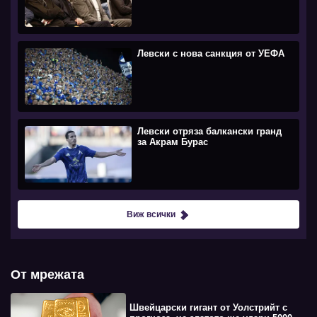
Левски с нова санкция от УЕФА
Левски отряза балкански гранд
за Акрам Бурас
Виж всички
От мрежата
Швейцарски гигант от Уолстрийт с