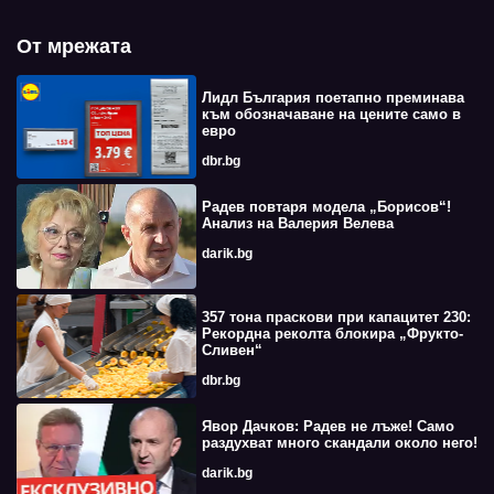
От мрежата
Лидл България поетапно преминава
към обозначаване на цените само в
евро
dbr.bg
Радев повтаря модела „Борисов“!
Анализ на Валерия Велева
darik.bg
357 тона праскови при капацитет 230:
Рекордна реколта блокира „Фрукто-
Сливен“
dbr.bg
Явор Дачков: Радев не лъже! Само
раздухват много скандали около него!
darik.bg