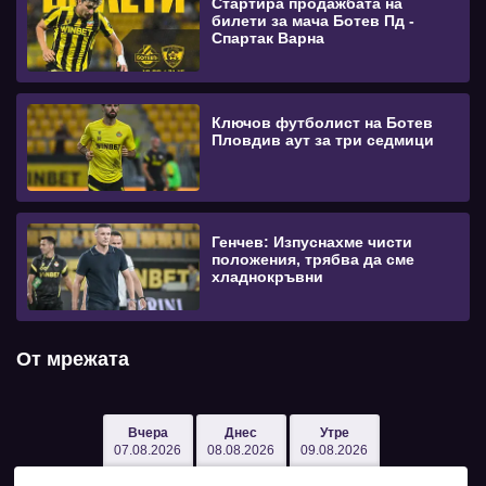
Стартира продажбата на
билети за мача Ботев Пд -
Спартак Варна
Ключов футболист на Ботев
Пловдив аут за три седмици
Генчев: Изпуснахме чисти
положения, трябва да сме
хладнокръвни
От мрежата
Вчера
Днес
Утре
07.08.2026
08.08.2026
09.08.2026