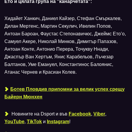
Ето и цялата група на "канарчетата":
Хидайет Ханкич, Даниел Кайзер, Стефан Смъркалев,
Дилан Мертенс, Мартин Секулич, Ивелин Попов,
Антоан Бароан, Фаустас Степонавичюс, Джеймс Ето’o,
Самуел Акере, Николай Минков, Димитър Папазов,
Антоан Конте, Антонио Перера, Точукву Ннади,
Джаспър Ван Хертъм, Янис Карабельов, Лъчезар
Балтанов, Уме Емануел, Константинос Балоянис,
Атанас Чернев и Красиан Колев.
Ботев Пловдив припомни за велик успех срещу
Байерн Мюнхен
Новините на Dsport и във
Facebook
,
Viber
,
YouTube
,
TikTok
и
Instagram
!