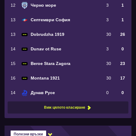
12
Черно море
3
1
13
Септември София
3
1
13
Dobrudzha 1919
30
26
14
Dunav ot Ruse
3
0
15
Beroe Stara Zagora
30
23
16
Montana 1921
30
17
14
Дунав Русе
0
0
Виж цялото класиране
Полезни връзки