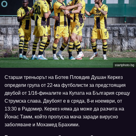
startphoto.bg
Старши треньорът на Ботев Пловдив Душан Керкез
определи група от 22-ма футболисти за предстоящия
двубой от 1/16-финалите на Купата на България срещу
Струмска слава. Двубоят е в сряда, 8-и ноември, от
13:30 в Радомир. Керкез няма да може да разчита на
Йонас Тамм, който пропуска мача заради вирусно
заболяване и Мохамед Брахими.