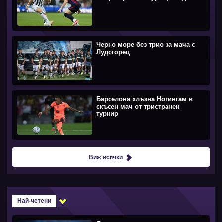
Черно море без трио за мача с
Лудогорец
Барселона хлъзна Нотингам в
скъсен мач от тристранен
турнир
Виж всички
Най-четени