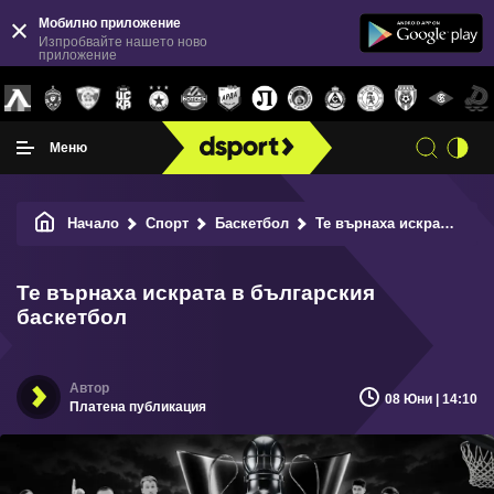
Мобилно приложение
Изпробвайте нашето ново
приложение
Меню
Начало
Спорт
Баскетбол
Те върнаха искрата в българския баскетбол
Те върнаха искрата в българския
баскетбол
08 Юни | 14:10
Платена публикация