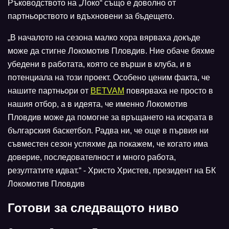
Ръководството на „Локо“ също е доволно от
партньорството и вдъхновени за бъдещето.
„В началото на сезона малко хора вярваха докъде
може да стигне Локомотив Пловдив. Ние обаче бяхме
убедени в работата, която се върши в клуба, и в
потенциала на този проект. Особено ценим факта, че
нашите партньори от
BETVAM
повярваха не просто в
нашия отбор, а в идеята, че именно Локомотив
Пловдив може да помогне за връщането на искрата в
българския баскетбол. Радва ни, че още в първия ни
съвместен сезон успяхме да покажем, че когато има
доверие, последователност и много работа,
резултатите идват.“ - Христо Христев, президент на БК
Локомотив Пловдив
Готови за следващото ниво