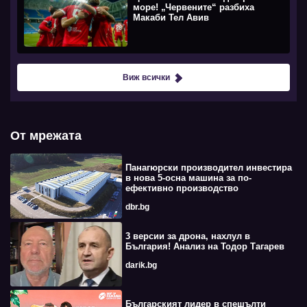
море! „Червените“ разбиха
Макаби Тел Авив
Виж всички
От мрежата
Панагюрски производител инвестира
в нова 5-осна машина за по-
ефективно производство
dbr.bg
3 версии за дрона, нахлул в
България! Анализ на Тодор Тагарев
darik.bg
Българският лидер в спешълти