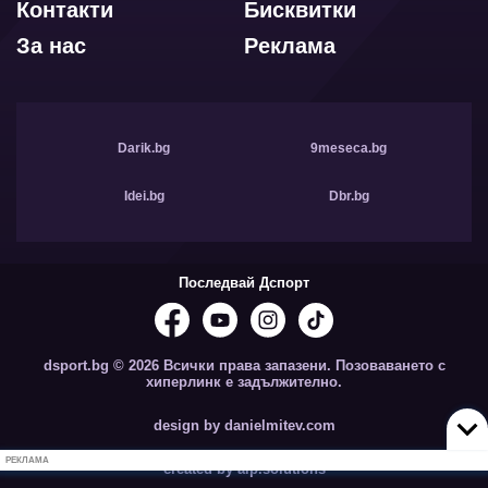
Контакти
Бисквитки
За нас
Реклама
Darik.bg
9meseca.bg
Idei.bg
Dbr.bg
Последвай Дспорт
dsport.bg © 2026 Всички права запазени. Позоваването с
хиперлинк е задължително.
design by danielmitev.com
РЕКЛАМА
created by aip.solutions