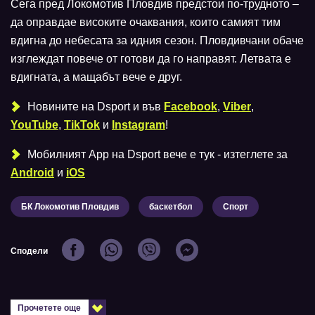
Сега пред Локомотив Пловдив предстои по-трудното –
да оправдае високите очаквания, които самият тим
вдигна до небесата за идния сезон. Пловдивчани обаче
изглеждат повече от готови да го направят. Летвата е
вдигната, а мащабът вече е друг.
Новините на Dsport и във
Facebook
,
Viber
,
YouTube
,
TikTok
и
Instagram
!
Мобилният Аpp на Dsport вече е тук - изтеглете за
Android
и
iOS
БК Локомотив Пловдив
баскетбол
Спорт
Сподели
Прочетете още