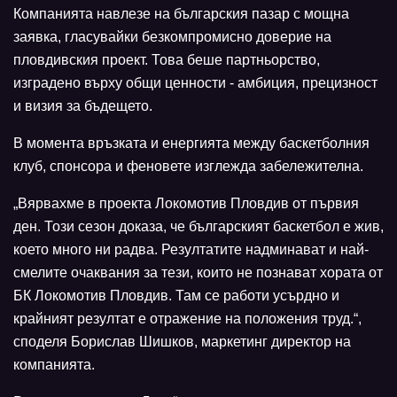
Компанията навлезе на българския пазар с мощна
заявка, гласувайки безкомпромисно доверие на
пловдивския проект. Това беше партньорство,
изградено върху общи ценности - амбиция, прецизност
и визия за бъдещето.
В момента връзката и енергията между баскетболния
клуб, спонсора и феновете изглежда забележителна.
„Вярвахме в проекта Локомотив Пловдив от първия
ден. Този сезон доказа, че българският баскетбол е жив,
което много ни радва. Резултатите надминават и най-
смелите очаквания за тези, които не познават хората от
БК Локомотив Пловдив. Там се работи усърдно и
крайният резултат е отражение на положения труд.“,
споделя Борислав Шишков, маркетинг директор на
компанията.