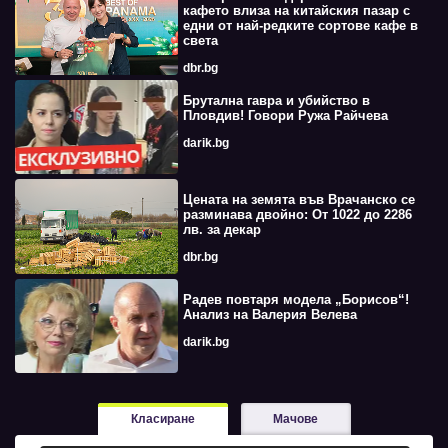
кафето влиза на китайския пазар с
едни от най-редките сортове кафе в
света
dbr.bg
Брутална гавра и убийство в
Пловдив! Говори Ружа Райчева
darik.bg
Цената на земята във Врачанско се
разминава двойно: От 1022 до 2286
лв. за декар
dbr.bg
Радев повтаря модела „Борисов“!
Анализ на Валерия Велева
darik.bg
Класиране
Мачове