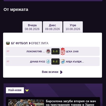
От мрежата
Вчера
Днес
Утре
08.08.2026
09.08.2026
10.08.2026
БГ ФУТБОЛ
EFBET ЛИГА
1
3
ЛОКОМОТИВ СОФИЯ
ЦСКА 1948
FT
0
2
ДУНАВ РУСЕ
АРДА КЪРДЖАЛИ
FT
Виж всички
Най-нови
Барселона загуби втория си мач
на тристранния турнир в Удине