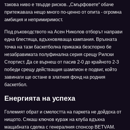
такова ниво е твърде рисков. „Смърфовете“ обаче
притежаваха нещо много по-ценно от опита - огромна
амбиция и непримиримост.
Под ръководството на Асен Николов отборът направи
една блестяща, вдъхновяваща кампания. Връхната
точка на тази баскетболна приказка безспорно бе
незабравимата полуфинална серия срещу Рилски
Спортист. Да се върнеш от пасив 2-0 до крайното 2-3
победи срещу действащия шампион е подвиг, който
завинаги ще остане в златния фонд на родния
баскетбол.
Енергията на успеха
Големият обрат и смелостта на паркета не дойдоха от
нищото. Сякаш ключов кураж на клуба вдъхна
мащабната сделка с генералния спонсор BETVAM.