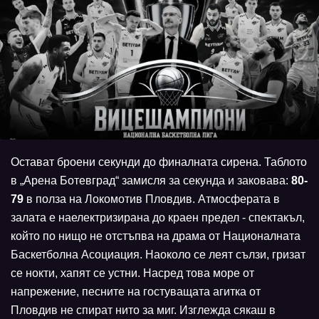
Остават броени секунди до финалната сирена. Таблото
в „Арена Ботевград“ замисля за секунда и заковава:
80-
79
в полза на Локомотив Пловдив. Атмосферата в
залата е наелектризирана до краен предел - спектакъл,
който по нищо не отстъпва на драма от Националната
Баскетболна Асоциация. Наоколо се леят сълзи, гризат
се нокти, хапят се устни. Насред това море от
напрежение, песните на гостуващата агитка от
Пловдив не спират нито за миг. Изглежда сякаш в