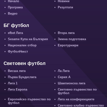
Начало
Новини
Програма
Резултати
Видео
БГ футбол
efbet Лига
Втора лига
Sesame Купа на България
Зимна подготовка
Национален отбор
Евротурнири
ФутболНекст
Световен футбол
Висша лига
Ла Лига
Първа Бундеслига
Серия А
Лига 1
Шампионска лига
Лига Европа
Световно първенство по
футбол
Европейско първенство по
Лига на конференциите
футбол
Световно клубно първенство