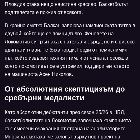
Пловдив става нещо наистина красиво. Баскетболът
под тепетата е по-жив от всякога.
В крайна сметка Балкан завоюва шампионската титла в
двубой, който ще се помни дълго. Феновете на
Локомотив си тръгнаха с натежали сърца, но и с високо
вдигнати глави. Те бяха горди. Горди от немислимия
път, който извървя техният тим, и от ясната посока, в
която локомотивът се е устремил под диригентството
на машиниста Асен Николов.
От абсолютния скептицизъм до
сребърни медалисти
Като абсолютни дебютанти през сезон 25/26 в НБЛ,
баскетболистите на Локомотив започнаха кампанията
със смесени очаквания от страна на анализаторите.
Мнозина смятаха, че залогът върху нов проект на