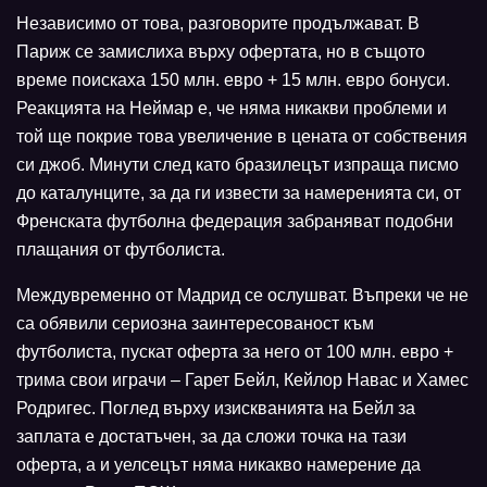
Независимо от това, разговорите продължават. В
Париж се замислиха върху офертата, но в същото
време поискаха 150 млн. евро + 15 млн. евро бонуси.
Реакцията на Неймар е, че няма никакви проблеми и
той ще покрие това увеличение в цената от собствения
си джоб. Минути след като бразилецът изпраща писмо
до каталунците, за да ги извести за намеренията си, от
Френската футболна федерация забраняват подобни
плащания от футболиста.
Междувременно от Мадрид се ослушват. Въпреки че не
са обявили сериозна заинтересованост към
футболиста, пускат оферта за него от 100 млн. евро +
трима свои играчи – Гарет Бейл, Кейлор Навас и Хамес
Родригес. Поглед върху изискванията на Бейл за
заплата е достатъчен, за да сложи точка на тази
оферта, а и уелсецът няма никакво намерение да