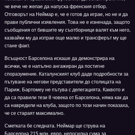
че вече не желае да напуска френския отбор.
Отговорът на Неймар е, че е готов да играе, но не и да
прави публични изявления. Това не е изненада, защото
съобщения от бившите му съотборници валят към него,
казвайки му да изтрае още малко и трансферът му ще
стане факт.
Всъщност Барселона искаше да демонстрира на
всички, че е напълно ангажиран да постигне
споразумение. Каталунският клуб даде подробности за
пътуване на негови представители до столицата на
Париж. Бартомеу не пътува с делегацията. Каквото и
да са правили тези 8 човека от Барселона, няма как да
са навредили на клуба, защото по този начин показаха,
че се стараят максимално.
Сметката бе следната. Неймар ще струва на
Барселона 215 млн. евро, непосилна сума за