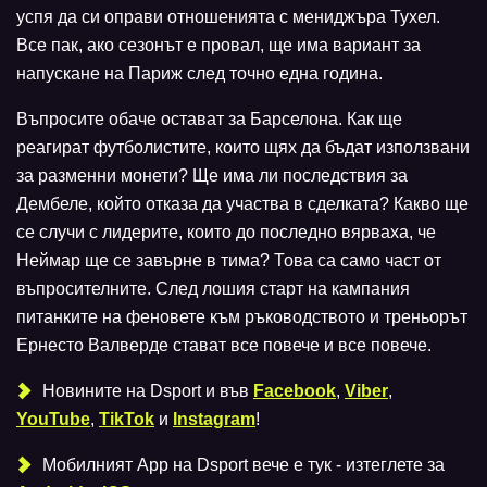
успя да си оправи отношенията с мениджъра Тухел.
Все пак, ако сезонът е провал, ще има вариант за
напускане на Париж след точно една година.
Въпросите обаче остават за Барселона. Как ще
реагират футболистите, които щях да бъдат използвани
за разменни монети? Ще има ли последствия за
Дембеле, който отказа да участва в сделката? Какво ще
се случи с лидерите, които до последно вярваха, че
Неймар ще се завърне в тима? Това са само част от
въпросителните. След лошия старт на кампания
питанките на феновете към ръководството и треньорът
Ернесто Валверде стават все повече и все повече.
Новините на Dsport и във
Facebook
,
Viber
,
YouTube
,
TikTok
и
Instagram
!
Мобилният Аpp на Dsport вече е тук - изтеглете за