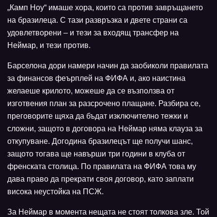
„Камп Ноу“ имаше хора, които са против завръщането
на бразилеца. С тази развръзка и двете страни са
удовлетворени – и тези за входящ трансфер на
Неймар, и тези против.
Барселона дори намери начин да заобиколи правилата
за финансов феърплей на ФИФА и, ако наистина
желаеше крилото, можеше да се възползва от
изготвения план за разсрочено плащане. Разбира се,
преговорите щяха да бъдат изключително тежки и
сложни, защото в договора на Неймар няма клауза за
откупуване. Догодина бразилецът ще получи шанс,
защото тогава ще навърши три години в клуба от
френската столица. По правилата на ФИФА това му
дава право да прекрати своя договор, като заплати
висока неустойка на ПСЖ.
За Неймар в момента нещата не стоят толкова зле. Той