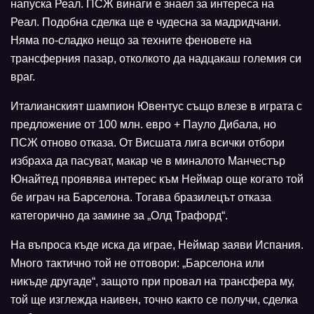
напуска Реал. ПСЖ винаги е знаел за интереса на
Реал. Подобна сделка ще е чудесна за мадридчани.
Няма по-сладко нещо за техните феновете на
трансферния пазар, отколкото да надцакаш големия си
враг.
Италианският шампион Ювентус също влезе в играта с
предложение от 100 млн. евро + Пауло Дибала, но
ПСЖ отново отказа. От Висшата лига всички отбори
избраха да пасуват, макар че в миналото Манчестър
Юнайтед проявява интерес към Неймар още когато той
бе играч на Барселона. Тогава бразилецът отказа
категорично да замине за „Олд Трафорд“.
На въпроса къде иска да играе, Неймар заяви Испания.
Много тактично той не отговори: „Барселона или
никъде другаде“, защото при провал на трансфера му,
той ще изглежда наивен, точно както се получи, сделка