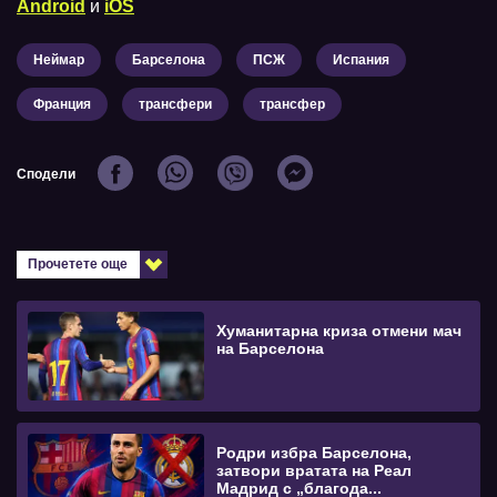
Android
и
iOS
Неймар
Барселона
ПСЖ
Испания
Франция
трансфери
трансфер
Сподели
Прочетете още
Хуманитарна криза отмени мач
на Барселона
Родри избра Барселона,
затвори вратата на Реал
Мадрид с „благода...