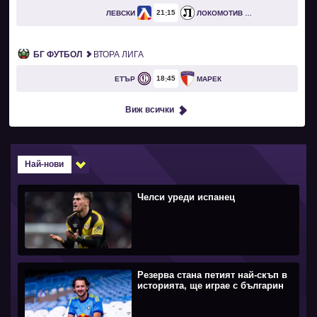
21
15
ЛЕВСКИ
ЛОКОМОТИВ ПЛОВДИВ
БГ ФУТБОЛ
ВТОРА ЛИГА
18
45
ЕТЪР
МАРЕК
Виж всички
Най-нови
Челси уреди испанец
Резерва стана петият най-скъп в
историята, ще играе с българин