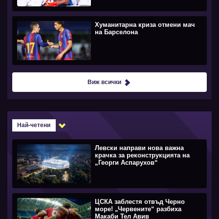
Хуманитарна криза отмени мач
на Барселона
Виж всички
Най-четени
Левски направи нова важна
крачка за реконструкцията на
„Георги Аспарухов“
ЦСКА заблестя отвъд Черно
море! „Червените“ разбиха
Макаби Тел Авив