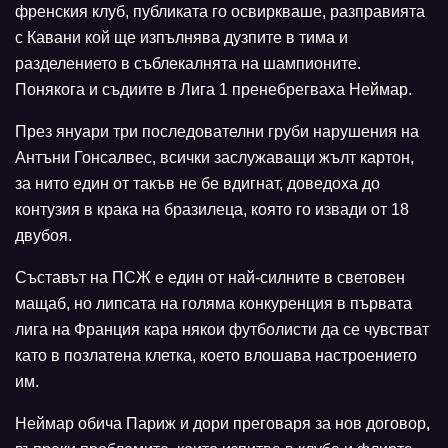
френския клуб, публиката го освиркваше, разправията
с Кавани кой ще изпълнява дузпите в тима и
разделението в съблекалнята на шампионите.
Понякога и съдиите в Лига 1 пренебрегваха Неймар.
През януари три последователни груби нарушения на
Антъни Гонсалвес, всички заслужаващи жълт картон,
за нито един от такъв не бе вдигнат, доведоха до
контузия в крака на бразилеца, която го извади от 18
двубоя.
Съставът на ПСЖ е един от най-силните в световен
мащаб, но липсата на голяма конкуренция в първата
лига на Франция кара някои футболисти да се чувстват
като в позлатена клетка, което влошава настроението
им.
Неймар обича Париж и дори преговаря за нов договор,