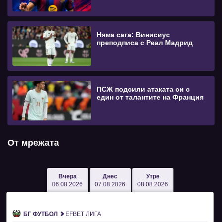
Няма сага: Винисиус
преподписа с Реал Мадрид
ПСЖ подсили атаката си с
един от талантите на Франция
От мрежата
Вчера
Днес
Утре
06.08.2026
07.08.2026
08.08.2026
БГ ФУТБОЛ
EFBET ЛИГА