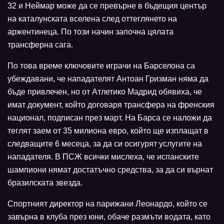
32 и Неймар може да се превърне в бъдещия център
на каталунската вселена след оттеглянето на
аржентинеца. По този начин започна цялата
трансферна сага.
По това време ключовите играчи на Барселона са
убеждавани, че нападателят Антоан Гризман няма да
бъде привлечен, но от Атлетико Мадрид обявиха, че
имат документ, който договаря трансфера на френския
национал, подписан през март. На Барса се наложи да
теглят заем от 35 милиона евро, който ще изплащат в
следващите 6 месеца, за да си осигурят услугите на
нападателя. В ПСЖ всички мислеха, че испанските
шампиони нямат достатъчно средства, за да си върнат
бразилската звезда.
Спортният директор на парижани Леонардо, който се
завърна в клуба през юни, обаче размъти водата, като