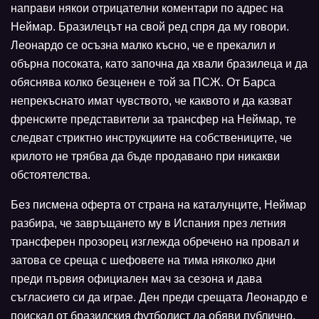
направи някои отрицателни коментари по адрес на
Неймар. Бразилецът на свой ред спря да му говори.
Леонардо се осъзна малко късно, че е прекалил и
обърна посоката, като започна да хвали бразилеца и да
обяснява колко безценен е той за ПСЖ. От Барса
непрекъснато имат чувството, че каквото и да казват
френските представители за трансфер на Неймар, те
следват стриктно инструкциите на собствениците, че
крилото не трябва да бъде продавано при никакви
обстоятелства.
Без писмена оферта от страна на каталунците, Неймар
разбира, че завръщането му в Испания през летния
трансферен прозорец изглежда обречено на провал и
затова се среща с шефовете на тима няколко дни
преди първия официален мач за сезона и дава
съгласието си да играе. Ден преди срещата Леонардо е
поискал от бразилския футболист да обяви публично,