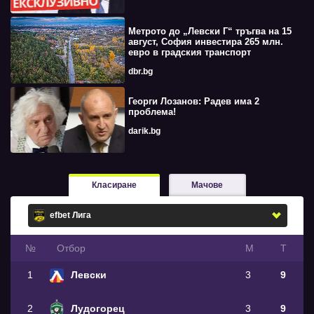
Метрото до „Левски Г“ тръгва на 15
август, София инвестира 265 млн.
евро в градския транспорт
dbr.bg
Георги Лозанов: Радев има 2
проблема!
darik.bg
Класиране
Мачове
№
Oтбор
М
Т
1
Левски
3
9
2
Лудогорец
3
9