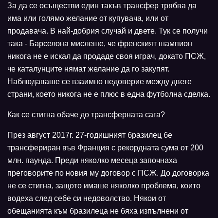
За да се осъществи един такъв трансфер трябва да
има или голямо желание от купувача, или от
продавача. В най-добрия случай и двете. Тук се получи
така - Барселона мислеше, че френският шампион
никога не е искал да продаде своя играч, докато ПСЖ,
че каталунците нямат желание да го закупят.
Наблюдаваше се взаимно недоверие между двете
страни, което никога не е плюс в една футболна сделка.
Как се стигна обаче до трансферната сага?
През август 2017г. 27-годишният бразилец бе
трансфериран във Франция с рекордната сума от 200
млн. паунда. Преди няколко месеца започнаха
преговорите по новия му договор с ПСЖ. До договорка
не се стигна, защото имаше няколко проблема, които
водеха след себе си недоволство. Някои от
обещанията към бразилеца не бяха изпълнени от