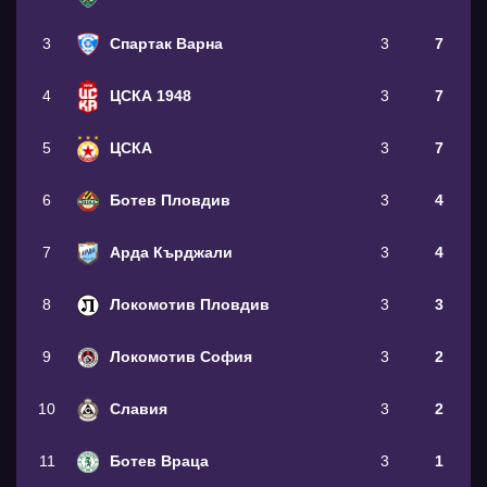
3
Спартак Варна
3
7
4
ЦСКА 1948
3
7
5
ЦСКА
3
7
6
Ботев Пловдив
3
4
7
Арда Кърджали
3
4
8
Локомотив Пловдив
3
3
9
Локомотив София
3
2
10
Славия
3
2
11
Ботев Враца
3
1