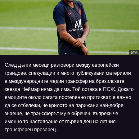
БТА
След дълги месеци разговори между европейски
грандове, спекулации и много публикувани материали
в международните медии трансфер на бразилската
звезда Неймар няма да има. Той остава в ПСЖ. Докато
емоциите около сагата постепенно притихват, е важно
да се отбележи, че крилото на парижани най-добре
знаеше, че трансферът му е обречен, въпреки че
именно то настояваше от първия ден на летния
трансферен прозорец.