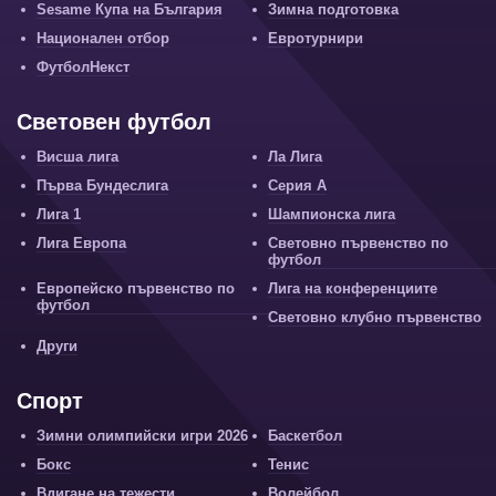
Sesame Купа на България
Зимна подготовка
Национален отбор
Евротурнири
ФутболНекст
Световен футбол
Висша лига
Ла Лига
Първа Бундеслига
Серия А
Лига 1
Шампионска лига
Лига Европа
Световно първенство по
футбол
Европейско първенство по
Лига на конференциите
футбол
Световно клубно първенство
Други
Спорт
Зимни олимпийски игри 2026
Баскетбол
Бокс
Тенис
Вдигане на тежести
Волейбол