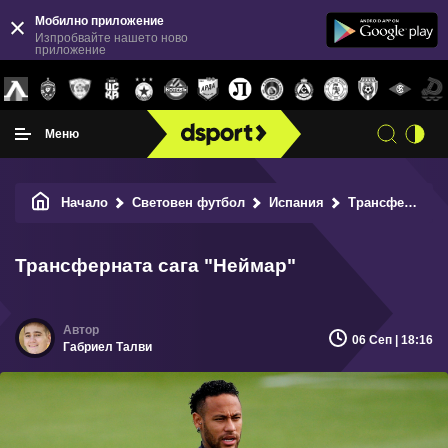
Мобилно приложение
Изпробвайте нашето ново
приложение
Меню
Начало
Световен футбол
Испания
Трансферната сага "Неймар"
Трансферната сага "Неймар"
06 Сеп | 18:16
Габриел Талви