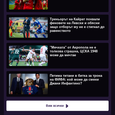
Треньорът на Кайрат похвали
феновете на Левски и обясни
защо отборът му не е стигнал до
равенството
''Мечката'' от Акропола не е
толкова страшна, ЦСКА 1948
може да мечтае
Петима титани в битка за трона
на ФИФА: кой може да смени
Джани Инфантино?
Виж всички