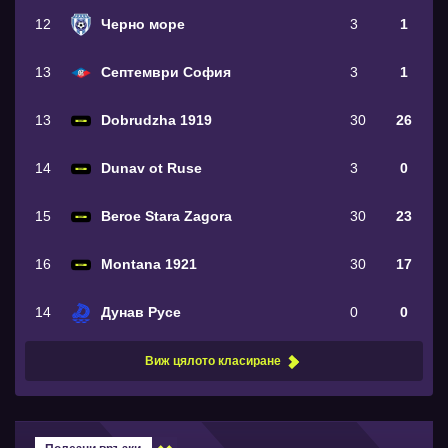
12
Черно море
3
1
13
Септември София
3
1
13
Dobrudzha 1919
30
26
14
Dunav ot Ruse
3
0
15
Beroe Stara Zagora
30
23
16
Montana 1921
30
17
14
Дунав Русе
0
0
Виж цялото класиране