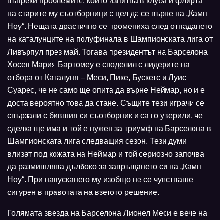
въпреки проблемите, които изпитва в клуба и флирта
на старите му съотборници с цел да се върне на „Камп
Ноу“. Нещата драстично се промениха след отпадането
на каталунците на полуфинала в Шампионската лига от
Ливърпул през май. Тогава президентът на Барселона
Хосеп Мария Бартомеу е споделил с лидерите на
отбора от Каталуня – Меси, Пике, Бускетс и Луис
Суарес, че не само ще опита да върне Неймар, но и е
доста вероятно това да стане. Същите тези играчи се
свързали с бившия си съотборник и са го уверили, че
сделка ще има и той е нужен за триумф на Барселона в
Шампионската лига следващия сезон. Тези думи
влизат под кожата на Неймар и той сериозно започва
да размишлява дълбоко за завръщането си на „Камп
Ноу“. При напускането му изобщо не се чувстваше
сигурен в правотата на взетото решение.
Голямата звезда на Барселона Лионел Меси е вече на