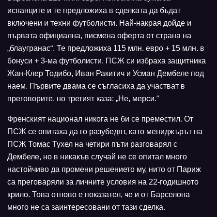
испанците и те предложиха в сделката да бъдат
включени и техни футболисти. Най-накрая дойде и
първата официална, писмена оферта от страна на
„блаугранас“. Те предложиха 115 млн. евро + 15 млн. в
бонуси + 3-ма футболисти. ПСЖ си избраха защитника
Жан-Клер Тодибо, Иван Ракитич и Усман Дембеле под
наем. Първите двама се съгласиха да участват в
преговорите, но третият каза: „Не, мерси.“
Френският национал никога не би се преместил. От
ПСЖ се опитаха да го разубедят, като мениджърът на
ПСЖ Томас Тухел на четири пъти разговарял с
Дембеле, но в никакъв случай не се опитал много
настойчиво да промени решението му, нито от Париж
са преговаряли за личните условия на 22-годишното
крило. Това отново е показател, че и от Барселона
много не са заинтересовани от тази сделка.