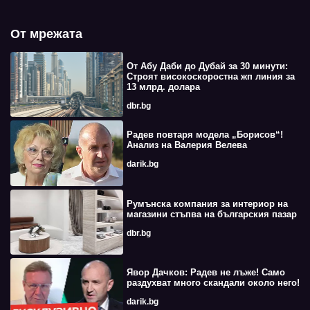
От мрежата
От Абу Даби до Дубай за 30 минути:
Строят високоскоростна жп линия за
13 млрд. долара
dbr.bg
Радев повтаря модела „Борисов“!
Анализ на Валерия Велева
darik.bg
Румънска компания за интериор на
магазини стъпва на българския пазар
dbr.bg
Явор Дачков: Радев не лъже! Само
раздухват много скандали около него!
darik.bg