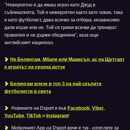
"Невероятно е да имаш играч като Джуд в
съблекалнята. Той е невероятен както като човек, така
и като футболист, дава всичко за отбора, независимо
дали играе или не. Той се грижи всички да тренират
правилно и ни държи обединени", каза още
английският национал.
Не Белингам, Мбапе или Мадисън, aс на Щутгарт
е играчът на сезона дотук
Белингам влезе в топ 3 на най-скъпите
футболисти в света
Новините на Dsport и във
Facebook
,
Viber
,
YouTube
,
TikTok
и
Instagram
!
Мобилният Аpp на Dsport вече е тук - изтеглете за