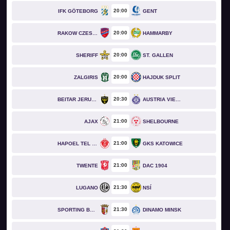
20
00
IFK GÖTEBORG
GENT
20
00
RAKOW CZESTOCHOWA
HAMMARBY
20
00
SHERIFF
ST. GALLEN
20
00
ZALGIRIS
HAJDUK SPLIT
20
30
BEITAR JERUSALEM
AUSTRIA VIENNA
21
00
AJAX
SHELBOURNE
21
00
HAPOEL TEL AVIV
GKS KATOWICE
21
00
TWENTE
DAC 1904
21
30
LUGANO
NSÍ
21
30
SPORTING BRAGA
DINAMO MINSK