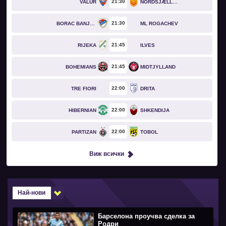
21
30
VALUR
NORDSJÆLLAND
21
30
BORAC BANJA LUKA
ML ROGACHEV
21
45
RIJEKA
ILVES
21
45
BOHEMIANS
MIDTJYLLAND
22
00
TRE FIORI
DRITA
22
00
HIBERNIAN
SHKENDIJA
22
00
PARTIZAN
TOBOL
Виж всички
Най-нови
Барселона проучва сделка за
Родри