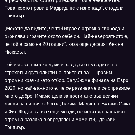
агресивността, които притежава, той е невероятен.
Това, което прави в Мадрид, не е изненада“, сподели
Трипиър.
„Можете да видите, че той играе с огромна свобода и
окрилява играчите около себе си. Най-невероятното е,
че той е само на 20 години“, каза още десният бек на
Нюкасъл.
Той изказа няколко думи и за други от младите, но
страхотни футболисти на „трите лъва“: „Правим
огромни крачки като отбор. Загубихме финала на Евро
2020, но най-важното е, че се развиваме и се справяме
много добре. Имаме цели за постигане във всички
линии на нашия отбро и Джеймс Мадисън, Букайо Сака
и Фил Фодън са все още млади, но могат да направят
огромна разлика в определени моменти," добави
Трипиър.