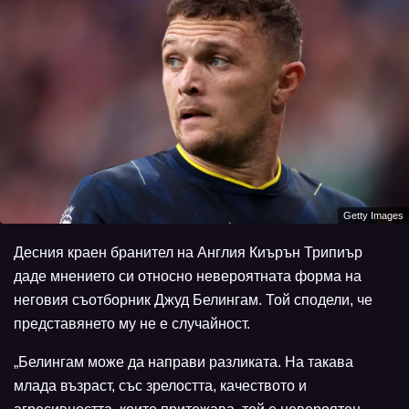
Getty Images
Десния краен бранител на Англия Киърън Трипиър
даде мнението си относно невероятната форма на
неговия съотборник Джуд Белингам. Той сподели, че
представянето му не е случайност.
„Белингам може да направи разликата. На такава
млада възраст, със зрелостта, качеството и