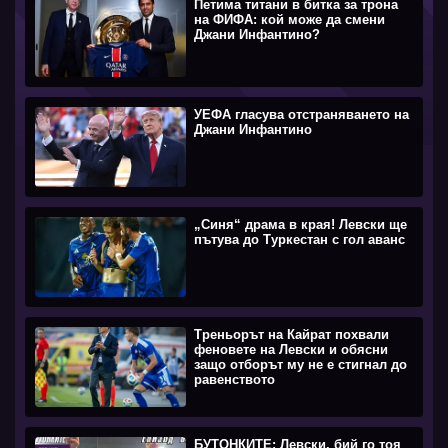
Петима титани в битка за трона
на ФИФА: кой може да смени
Джани Инфантино?
УЕФА гласува отстраняването на
Джани Инфантино
„Синя“ драма в края! Левски ще
пътува до Туркестан с гол аванс
Треньорът на Кайрат похвали
феновете на Левски и обясни
защо отборът му не е стигнал до
равенството
БУТОНКИТЕ: Левски, бий го тоя