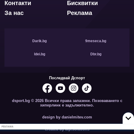
Контакти
Бисквитки
За нас
Реклама
Darik.bg
9meseca.bg
Idei.bg
Dbr.bg
Последвай Дспорт
dsport.bg © 2026 Всички права запазени. Позоваването с
хиперлинк е задължително.
design by danielmitev.com
РЕКЛАМА
created by aip.solutions