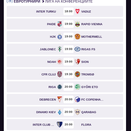
ЕВРОТУРНИРИ
ЛИГА НА КОНФЕРЕНЦИИТЕ
18
00
INTER TURKU
VADUZ
19
00
PAIDE
RAPID VIENNA
19
00
HJK
MOTHERWELL
19
00
JABLONEC
RIGAS FS
19
00
NOAH
SION
19
30
CFR CLUJ
TROMSØ
20
00
RIGA
GYŐRI ETO
20
00
DEBRECEN
FC COPENHAGEN
20
00
DINAMO KIEV
QARABAG
20
00
INTER CLUB D'ESCALDES
FLORA