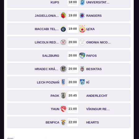
18
00
KUPS
UNIVERSITATEA CRAIOVA
19
00
JAGIELLONIA BIAŁYSTOK
RANGERS
19
00
MACCABI TEL AVIV
ЦСКА
20
00
LINCOLN RED IMPS
OMONIA NICOSIA
20
00
SALZBURG
PAFOS
20
00
HRADEC KRÁLOVÉ
BESIKTAS
20
00
LECH POZNAŃ
KÍ
20
45
PAOK
ANDERLECHT
21
00
THUN
VÍKINGUR REYKJAVÍK
22
00
BENFICA
HEARTS