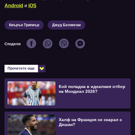
Android
и
iOS
Киърън Трипиър
Джуд Белингам
Сподели
Прочетете още
Кой попадна в идеалния отбор
на Мондиал 2026?
Халф на Франция се скарал с
Дешан?