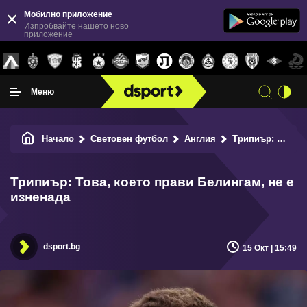
Мобилно приложение
Изпробвайте нашето ново
приложение
Меню
Начало
Световен футбол
Англия
Трипиър: Това, което прави Белингам, не е изненада
Трипиър: Това, което прави Белингам, не е
изненада
dsport.bg
15 Окт | 15:49