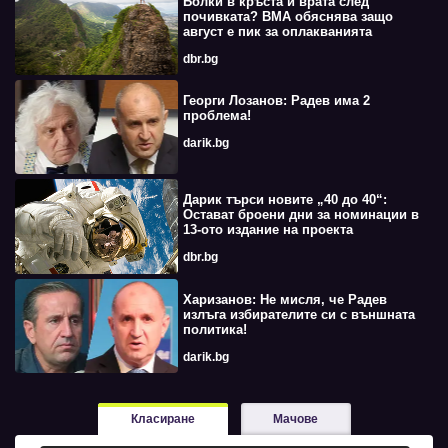
Болки в кръста и врата след
почивката? ВМА обяснява защо
август е пик за оплакванията
dbr.bg
Георги Лозанов: Радев има 2
проблема!
darik.bg
Дарик търси новите „40 до 40“:
Остават броени дни за номинации в
13-ото издание на проекта
dbr.bg
Харизанов: Не мисля, че Радев
излъга избирателите си с външната
политика!
darik.bg
Класиране
Мачове