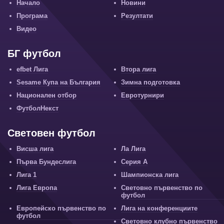
Начало
Новини
Програма
Резултати
Видео
БГ футбол
efbet Лига
Втора лига
Sesame Купа на България
Зимна подготовка
Национален отбор
Евротурнири
ФутболНекст
Световен футбол
Висша лига
Ла Лига
Първа Бундеслига
Серия А
Лига 1
Шампионска лига
Лига Европа
Световно първенство по
футбол
Европейско първенство по
Лига на конференциите
футбол
Световно клубно първенство