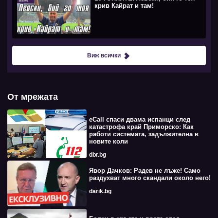
крив Кайрат и там!
Виж всички
От мрежата
eCall спаси двама испанци след
катастрофа край Приморско: Как
работи системата, задължителна в
новите коли
dbr.bg
Явор Дачков: Радев не лъже! Само
раздухват много скандали около него!
darik.bg