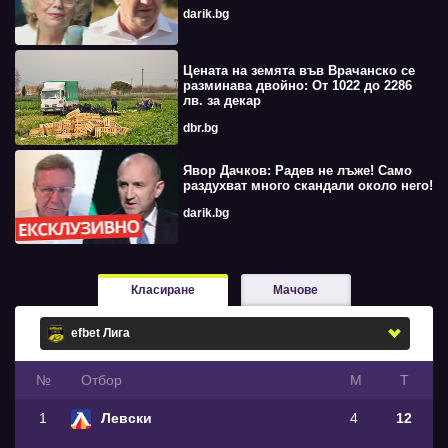
darik.bg
Цената на земята във Врачанско се
разминава двойно: От 1022 до 2286
лв. за декар
dbr.bg
Явор Дачков: Радев не лъже! Само
раздухват много скандали около него!
darik.bg
Класиране
Мачове
№
Oтбор
М
Т
1
Левски
4
12