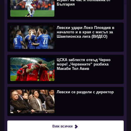
България
Левски удари Локо Пловдив в
началото и в края с мисъл за
Шампионска лига (ВИДЕО)
ЦСКА заблестя отвъд Черно
море! „Червените“ разбиха
Макаби Тел Авив
Левски се раздели с директор
Виж всички