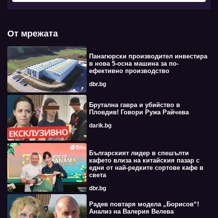
От мрежата
Панагюрски производител инвестира
в нова 5-осна машина за по-
ефективно производство
dbr.bg
Брутална гавра и убийство в
Пловдив! Говори Ружа Райчева
darik.bg
Българският лидер в спешълти
кафето влиза на китайския пазар с
едни от най-редките сортове кафе в
света
dbr.bg
Радев повтаря модела „Борисов“!
Анализ на Валерия Велева