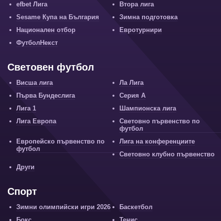
efbet Лига
Втора лига
Sesame Купа на България
Зимна подготовка
Национален отбор
Евротурнири
ФутболНекст
Световен футбол
Висша лига
Ла Лига
Първа Бундеслига
Серия А
Лига 1
Шампионска лига
Лига Европа
Световно първенство по
футбол
Европейско първенство по
Лига на конференциите
футбол
Световно клубно първенство
Други
Спорт
Зимни олимпийски игри 2026
Баскетбол
Бокс
Тенис