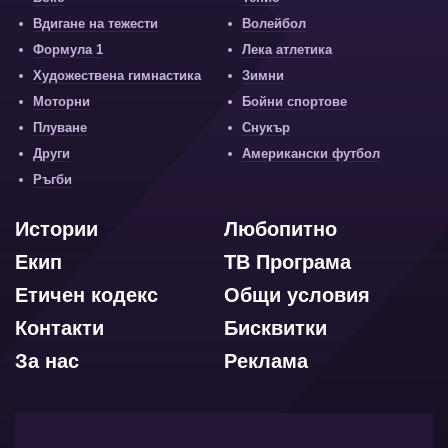
Вдигане на тежести
Волейбол
Формула 1
Лека атлетика
Художествена гимнастика
Зимни
Моторни
Бойни спортове
Плуване
Снукър
Други
Американски футбол
Ръгби
Истории
Любопитно
Екип
ТВ Програма
Етичен кодекс
Общи условия
Контакти
Бисквитки
За нас
Реклама