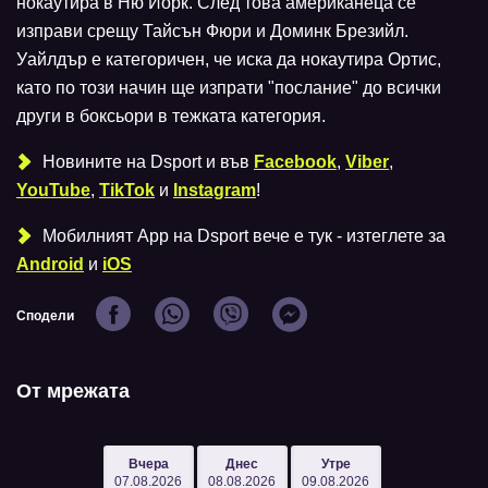
нокаутира в Ню Йорк. След това американеца се
изправи срещу Тайсън Фюри и Доминк Брезийл.
Уайлдър е категоричен, че иска да нокаутира Ортис,
като по този начин ще изпрати "послание" до всички
други в боксьори в тежката категория.
Новините на Dsport и във
Facebook
,
Viber
,
YouTube
,
TikTok
и
Instagram
!
Мобилният Аpp на Dsport вече е тук - изтеглете за
Android
и
iOS
Сподели
От мрежата
Вчера
Днес
Утре
07.08.2026
08.08.2026
09.08.2026