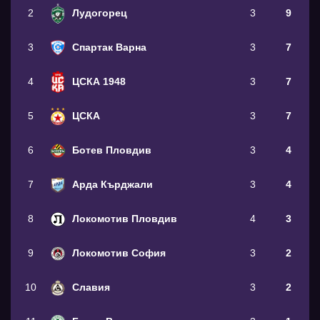
2
Лудогорец
3
9
3
Спартак Варна
3
7
4
ЦСКА 1948
3
7
5
ЦСКА
3
7
6
Ботев Пловдив
3
4
7
Арда Кърджали
3
4
8
Локомотив Пловдив
4
3
9
Локомотив София
3
2
10
Славия
3
2