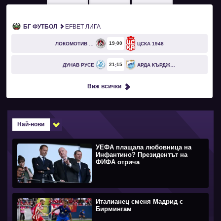
БГ ФУТБОЛ
EFBET ЛИГА
19
00
ЛОКОМОТИВ СОФИЯ
ЦСКА 1948
21
15
ДУНАВ РУСЕ
АРДА КЪРДЖАЛИ
Виж всички
Най-нови
УЕФА плащала любовница на
Инфантино? Президентът на
ФИФА отрича
Италианец сменя Мадрид с
Бирмингам