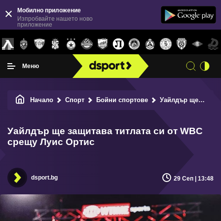
Мобилно приложение
Изпробвайте нашето ново
приложение
Меню
Начало
Спорт
Бойни спортове
Уайлдър ще защитава титлата си от WBC срещу Луис Ортис
Уайлдър ще защитава титлата си от WBC
срещу Луис Ортис
dsport.bg
29 Сеп | 13:48