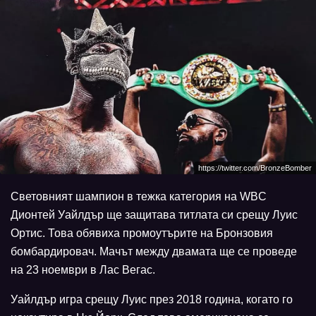
https://twitter.com/BronzeBomber
Световният шампион в тежка категория на WBC
Дионтей Уайлдър ще защитава титлата си срещу Луис
Ортис. Това обявиха промоутърите на Бронзовия
бомбардировач. Мачът между двамата ще се проведе
на 23 ноември в Лас Вегас.
Уайлдър игра срещу Луис през 2018 година, когато го