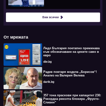
Виж всички
От мрежата
Лидл България поетапно преминава
към обозначаване на цените само в
евро
dbr.bg
Радев повтаря модела „Борисов“!
Анализ на Валерия Велева
darik.bg
357 тона праскови при капацитет 230:
Рекордна реколта блокира „Фрукто-
Сливен“