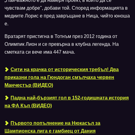
„Най-важното е да намеря проект, в който да се
чувствам добре", добави той. Според информацията в
медиите Лорис е пред завръщане в Ница, чийто юноша
е.
Вратарят пристигна в Тотнъм през 2012 година от
Олимпик Лион и се превърна в клубна легенда. На
сметката си вече има 447 мача.
Сити на крачка от историческия требъл! Два
приказни гола на Гюндоган смълчаха червен
Манчестър (ВИДЕО)
Падна най-бързият гол в 152-годишната история
на ФА Къп (ВИДЕО)
Първото попълнение на Нюкасъл за
Шампионска лига е гамбиец от Дания