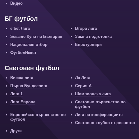
Видео
БГ футбол
efbet Лига
Втора лига
Sesame Купа на България
Зимна подготовка
Национален отбор
Евротурнири
ФутболНекст
Световен футбол
Висша лига
Ла Лига
Първа Бундеслига
Серия А
Лига 1
Шампионска лига
Лига Европа
Световно първенство по
футбол
Европейско първенство по
Лига на конференциите
футбол
Световно клубно първенство
Други