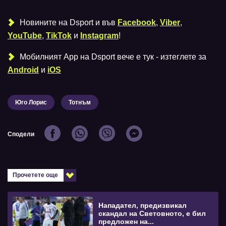
Новините на Dsport и във
Facebook
,
Viber
,
YouTube
,
TikTok
и
Instagram
!
Мобилният Аpp на Dsport вече е тук - изтеглете за
Android
и
iOS
Юго Лорис
Тотнъм
Сподели
Прочетете още
Нападател, предизвикал
скандал на Световното, е бил
предложен на...