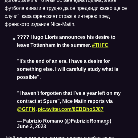
договора ми в Тотнъм остава една година, а във
футбола винаги е трудно да се предвиди какво ще се
случи", каза френският страж в интервю пред
френското издание Nice-Matin.
???? Hugo Lloris announces his desire to
leave Tottenham in the summer.
#THFC
“It’s the end of an era. I have a desire for
something else. I will carefully study what is
possible”.
“I haven’t forgotten that I’ve a year left on my
contract at Spurs”, Nice Matin reports via
@GFFN
.
pic.twitter.com/8EBBho5J87
— Fabrizio Romano (@FabrizioRomano)
June 3, 2023