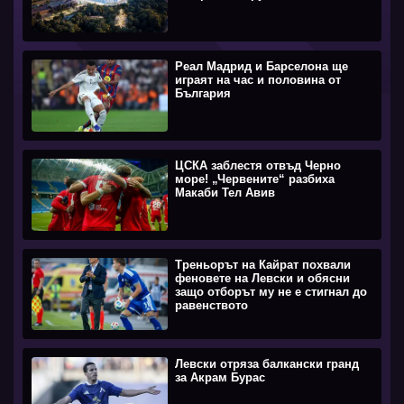
Реал Мадрид и Барселона ще
играят на час и половина от
България
ЦСКА заблестя отвъд Черно
море! „Червените“ разбиха
Макаби Тел Авив
Треньорът на Кайрат похвали
феновете на Левски и обясни
защо отборът му не е стигнал до
равенството
Левски отряза балкански гранд
за Акрам Бурас