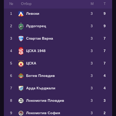
№
Oтбор
М
Т
1
Левски
3
9
2
Лудогорец
3
9
3
Спартак Варна
3
7
4
ЦСКА 1948
3
7
5
ЦСКА
3
7
6
Ботев Пловдив
3
4
7
Арда Кърджали
3
4
8
Локомотив Пловдив
3
3
9
Локомотив София
3
2