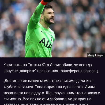
Getty Images
Капитанът на Тотнъм Юго Лорис обяви, че иска да
напусне „шпорите“ през летния трансферен прозорец.
„Достигнахме важен момент, независимо дали е за
клуба или за мен. Това е краят на една епоха. Имам
желание за нещо друго. Ще проуча внимателно какво е
възможно. Все пак не съм забравил, че до края на