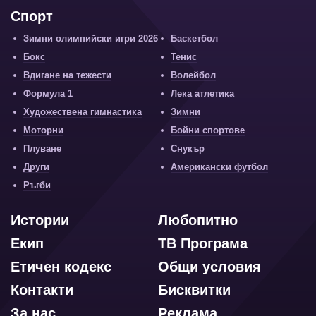
Спорт
Зимни олимпийски игри 2026
Баскетбол
Бокс
Тенис
Вдигане на тежести
Волейбол
Формула 1
Лека атлетика
Художествена гимнастика
Зимни
Моторни
Бойни спортове
Плуване
Снукър
Други
Американски футбол
Ръгби
Истории
Любопитно
Екип
ТВ Програма
Етичен кодекс
Общи условия
Контакти
Бисквитки
За нас
Реклама