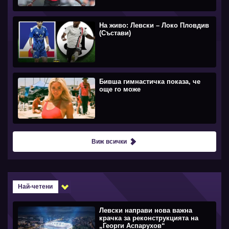
На живо: Левски – Локо Пловдив
(Състави)
Бивша гимнастичка показа, че
още го може
Виж всички
Най-четени
Левски направи нова важна
крачка за реконструкцията на
„Георги Аспарухов“