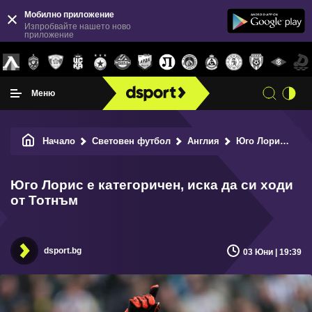
Мобилно приложение
Изпробвайте нашето ново
приложение
Меню
Начало
Световен футбол
Англия
Юго Лорис е категоричен, иска да си ходи от Тотнъм
Юго Лорис е категоричен, иска да си ходи
от Тотнъм
dsport.bg
03 Юни | 19:39