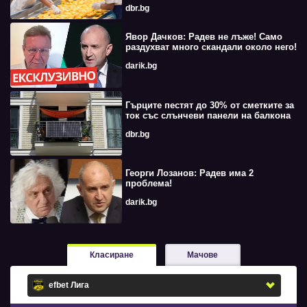
dbr.bg
Явор Дачков: Радев не лъже! Само
раздухват много скандали около него!
darik.bg
Гърците пестят до 30% от сметките за
ток със слънчеви панели на балкона
dbr.bg
Георги Лозанов: Радев има 2
проблема!
darik.bg
Класиране
Мачове