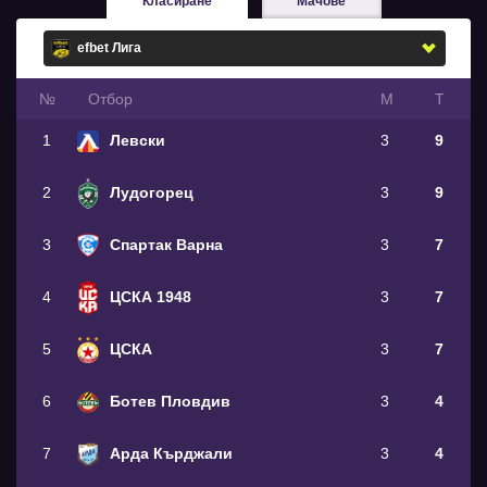
Класиране
Мачове
№
Oтбор
М
Т
1
Левски
3
9
2
Лудогорец
3
9
3
Спартак Варна
3
7
4
ЦСКА 1948
3
7
5
ЦСКА
3
7
6
Ботев Пловдив
3
4
7
Арда Кърджали
3
4