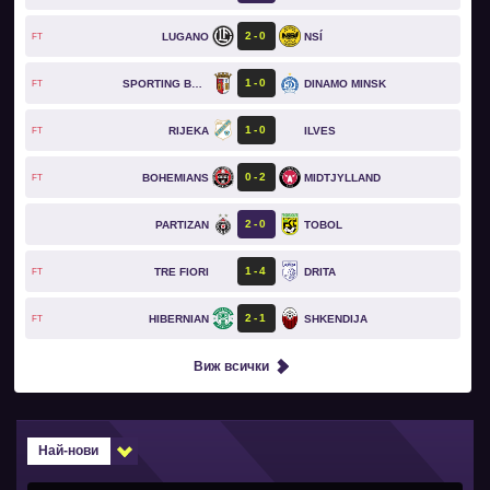
2
0
LUGANO
NSÍ
FT
1
0
SPORTING BRAGA
DINAMO MINSK
FT
1
0
RIJEKA
ILVES
FT
0
2
BOHEMIANS
MIDTJYLLAND
FT
2
0
PARTIZAN
TOBOL
1
4
TRE FIORI
DRITA
FT
2
1
HIBERNIAN
SHKENDIJA
FT
Виж всички
Най-нови