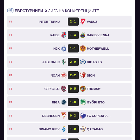
ЕВРОТУРНИРИ
ЛИГА НА КОНФЕРЕНЦИИТЕ
2
1
INTER TURKU
VADUZ
FT
1
4
PAIDE
RAPID VIENNA
FT
1
1
HJK
MOTHERWELL
FT
2
0
JABLONEC
RIGAS FS
FT
2
2
NOAH
SION
FT
0
5
CFR CLUJ
TROMSØ
FT
1
0
RIGA
GYŐRI ETO
FT
0
3
DEBRECEN
FC COPENHAGEN
FT
1
0
DINAMO KIEV
QARABAG
FT