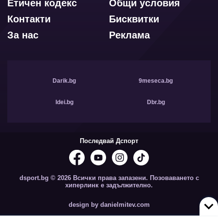
Етичен кодекс
Общи условия
Контакти
Бисквитки
За нас
Реклама
Darik.bg
9meseca.bg
Idei.bg
Dbr.bg
Последвай Дспорт
dsport.bg © 2026 Всички права запазени. Позоваването с
хиперлинк е задължително.
design by danielmitev.com