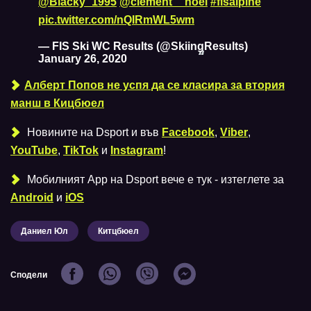
@Blacky_1995
@clement__noel
#fisalpine
pic.twitter.com/nQIRmWL5wm
— FIS Ski WC Results (@SkiingResults)
January 26, 2020
Алберт Попов не успя да се класира за втория
манш в Кицбюел
Новините на Dsport и във
Facebook
,
Viber
,
YouTube
,
TikTok
и
Instagram
!
Мобилният Аpp на Dsport вече е тук - изтеглете за
Android
и
iOS
Даниел Юл
Китцбюел
Сподели