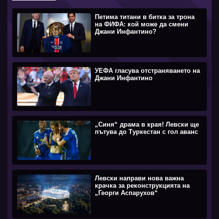
Петима титани в битка за трона
на ФИФА: кой може да смени
Джани Инфантино?
УЕФА гласува отстраняването на
Джани Инфантино
„Синя“ драма в края! Левски ще
пътува до Туркестан с гол аванс
Левски направи нова важна
крачка за реконструкцията на
„Георги Аспарухов“