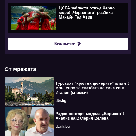
ЦСКА заблестя отвъд Черно
море! „Червените“ разбиха
Макаби Тел Авив
Виж всички
От мрежата
Турският "крал на дюнерите" плати 3
млн. евро за сватбата на сина си в
Италия (снимки)
dbr.bg
Радев повтаря модела „Борисов“!
Анализ на Валерия Велева
darik.bg