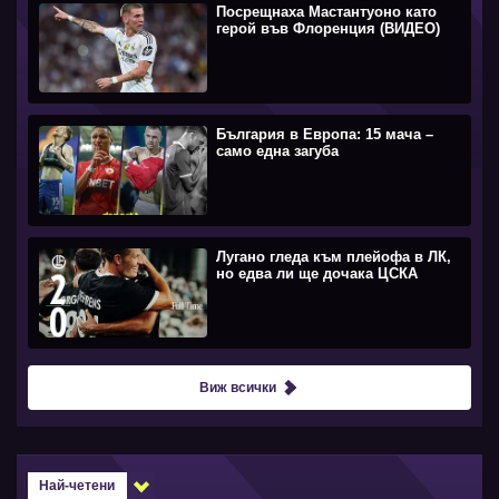
Посрещнаха Мастантуоно като
герой във Флоренция (ВИДЕО)
България в Европа: 15 мача –
само една загуба
Лугано гледа към плейофа в ЛК,
но едва ли ще дочака ЦСКА
Виж всички
Най-четени