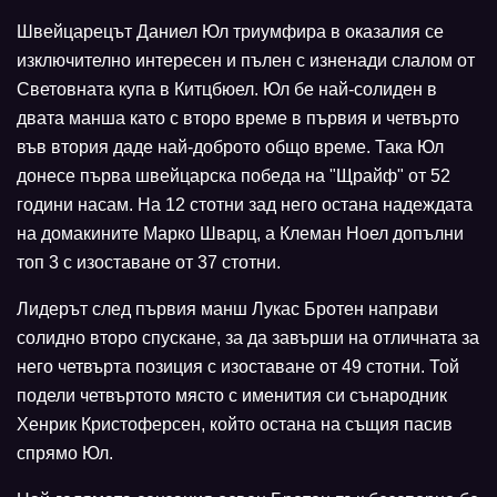
Швейцарецът Даниел Юл триумфира в оказалия се
изключително интересен и пълен с изненади слалом от
Световната купа в Китцбюел. Юл бе най-солиден в
двата манша като с второ време в първия и четвърто
във втория даде най-доброто общо време. Така Юл
донесе първа швейцарска победа на "Щрайф" от 52
години насам. На 12 стотни зад него остана надеждата
на домакините Марко Шварц, а Клеман Ноел допълни
топ 3 с изоставане от 37 стотни.
Лидерът след първия манш Лукас Бротен направи
солидно второ спускане, за да завърши на отличната за
него четвърта позиция с изоставане от 49 стотни. Той
подели четвъртото място с именития си сънародник
Хенрик Кристоферсен, който остана на същия пасив
спрямо Юл.