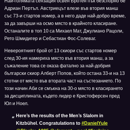
Най-голямата сензация освен Бротен пък безспорно бе
Адриан Пертъл. Австриецът влезе във втория манш
със 73-и стартов номер, а в него даде най-добро време,
за да завърши на осмо място в крайното класиране.
Останалите в топ 10 са Михаел Мат, Джулиано Рацоли,
Рето Шмидигер и Себастиан Фос-Солеваг.
Невероятният брой от 13 скиори със стартов номер
след 30-ия намериха място във втория манш, а за
съжаление това се оказа фатално за най-добрия
български скиор Алберт Попов, който остана 33-и на 13
стотни от място във втората част на състезанието. По
този начин Аби се смъкна на 30-о място в класирането
за дисциплината, където лидер е Кристоферсен пред
Юл и Ноел.
Here’s the results of the Men’s Slalom in
Kitzbühel. Congratulations to
#DanielYule