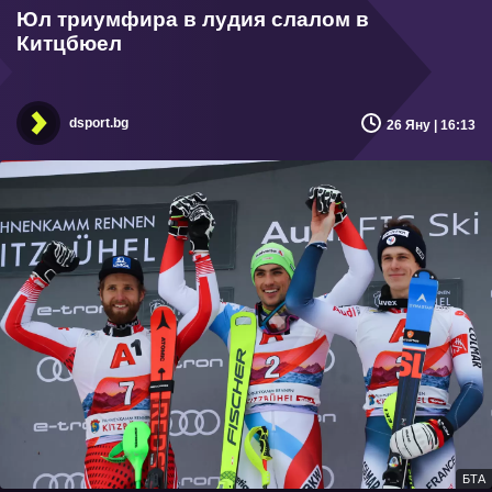
Юл триумфира в лудия слалом в
Китцбюел
dsport.bg
26 Яну | 16:13
БТА