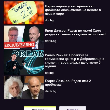
Първи вериги у нас премахват
двойното обозначение на цените в
лева и евро
dbr.bg
Явор Дачков: Радев не лъже! Само
раздухват много скандали около него!
darik.bg
Райчо Райчев: Проектът за
космически център в Доброславци е
сложен, първата фаза ще отнеме 3
години
dbr.bg
Георги Лозанов: Радев има 2
проблема!
darik.bg