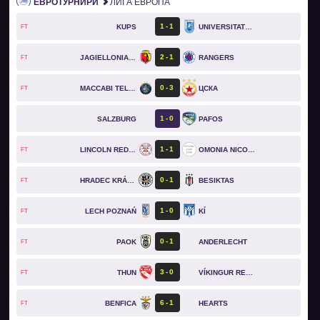
ЕВРОТУРНИРИ
ЛИГА ЕВРОПА
1
1
KUPS
UNIVERSITATEA CRAIOVA
FT
2
1
JAGIELLONIA BIAŁYSTOK
RANGERS
FT
0
3
MACCABI TEL AVIV
ЦСКА
FT
1
0
SALZBURG
PAFOS
1
1
LINCOLN RED IMPS
OMONIA NICOSIA
FT
0
1
HRADEC KRÁLOVÉ
BESIKTAS
FT
1
0
LECH POZNAŃ
KÍ
FT
0
1
PAOK
ANDERLECHT
FT
3
0
THUN
VÍKINGUR REYKJAVÍK
FT
6
1
BENFICA
HEARTS
FT