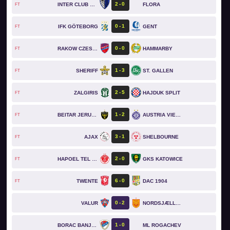
2
0
INTER CLUB D'ESCALDES
FLORA
FT
0
1
IFK GÖTEBORG
GENT
FT
0
0
RAKOW CZESTOCHOWA
HAMMARBY
FT
1
3
SHERIFF
ST. GALLEN
FT
2
5
ZALGIRIS
HAJDUK SPLIT
FT
1
2
BEITAR JERUSALEM
AUSTRIA VIENNA
FT
3
1
AJAX
SHELBOURNE
FT
2
0
HAPOEL TEL AVIV
GKS KATOWICE
FT
6
0
TWENTE
DAC 1904
FT
0
2
VALUR
NORDSJÆLLAND
1
0
BORAC BANJA LUKA
ML ROGACHEV