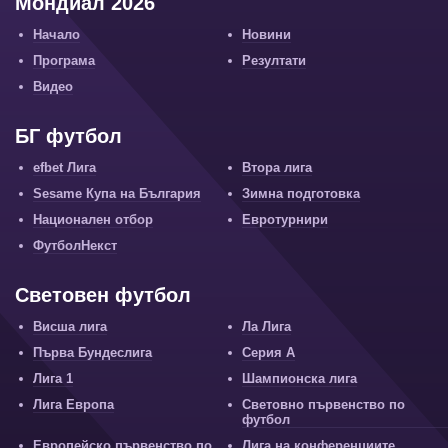
Мондиал 2026
Начало
Новини
Програма
Резултати
Видео
БГ футбол
efbet Лига
Втора лига
Sesame Купа на България
Зимна подготовка
Национален отбор
Евротурнири
ФутболНекст
Световен футбол
Висша лига
Ла Лига
Първа Бундеслига
Серия А
Лига 1
Шампионска лига
Лига Европа
Световно първенство по
футбол
Европейско първенство по
Лига на конференциите