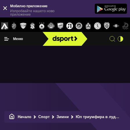
Мобилно приложение
Изпробвайте нашето ново
приложение
Меню
Начало
Спорт
Зимни
Юл триумфира в лудия слалом в Китцбюел