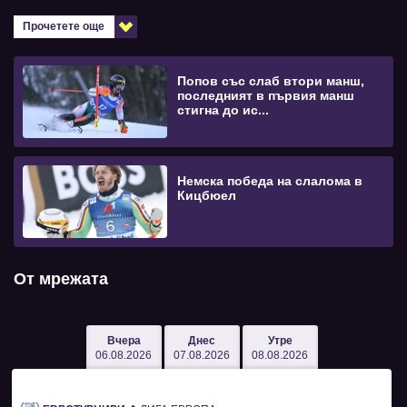
Прочетете още
Попов със слаб втори манш,
последният в първия манш
стигна до ис...
Немска победа на слалома в
Кицбюел
От мрежата
Вчера
Днес
Утре
06.08.2026
07.08.2026
08.08.2026