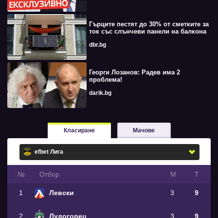
Гърците пестят до 30% от сметките за
ток със слънчеви панели на балкона
dbr.bg
Георги Лозанов: Радев има 2
проблема!
darik.bg
Класиране
Мачове
№
Oтбор
М
Т
1
Левски
3
9
2
Лудогорец
3
9