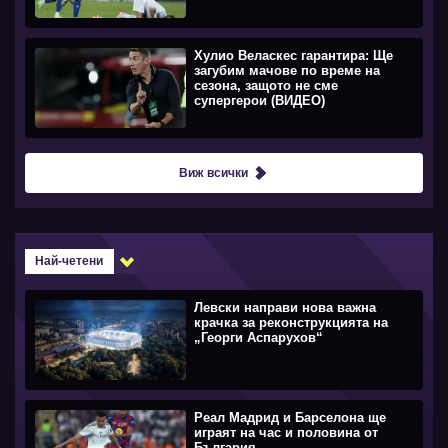
Хулио Веласкес гарантира: Ще
загубим мачове по време на
сезона, защото не сме
супергерои (ВИДЕО)
Виж всички
Най-четени
Левски направи нова важна
крачка за реконструкцията на
„Георги Аспарухов“
Реал Мадрид и Барселона ще
играят на час и половина от
България