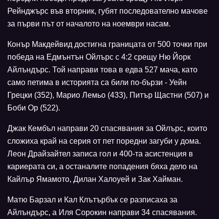
Рейнджърс във вторник, губят последователно мачове
за първи път от началото на ноември насам.
Конър Макдейвид достигна границата от 500 точки при
победа на Едмънтън Ойлърс с 4:2 срещу Ню Йорк
Айлъндърс. Той направи това в едва 527 мача, като
само петима в историята са били по-бързи - Уейн
Грецки (352), Марио Лемьо (433), Питър Щастни (507) и
Боби Ор (522).
Джак Кембъл направи 20 спасявания за Ойлърс, които
сложиха край на серия от пет поредни загуби у дома.
Леон Драйзайтел записа гол и 400-та асистенция в
кариерата си, а останалите попадения бяха дело на
Кайлър Ямамото, Дилан Халоуей и Зак Хайман.
Матю Барзал и Кал Клътърбък се разписаха за
Айлъндърс, а Иля Сорокин направи 34 спасявания.