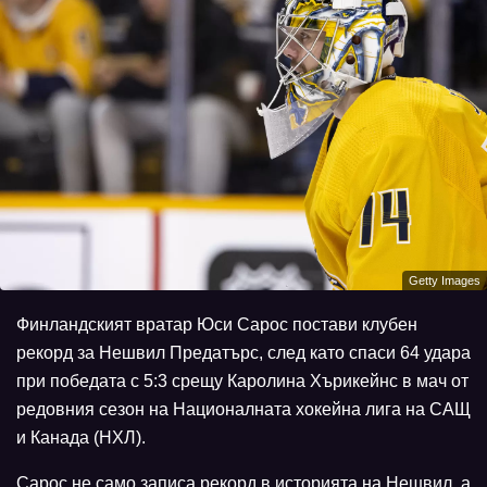
Getty Images
Финландският вратар Юси Сарос постави клубен
рекорд за Нешвил Предатърс, след като спаси 64 удара
при победата с 5:3 срещу Каролина Хърикейнс в мач от
редовния сезон на Националната хокейна лига на САЩ
и Канада (НХЛ).
Сарос не само записа рекорд в историята на Нешвил, а