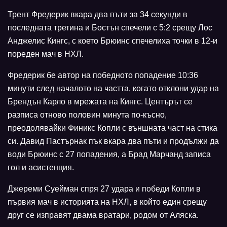
Трент Фредерик вкара два пъти за 34 секунди в
последната третина и Бостън спечели с 5:2 срещу Лос
Анджелис Кингс, с което Брюинс спечелиха точки в 12-и
пореден мач в НХЛ.
Фредерик бе автор на победното попадение 10:36
минути след началото на частта, когато отклони удар на
Брендън Карло в мрежата на Кингс. Центърът се
разписа отново половин минута по-късно,
преодолявайки Финикс Копли с външната част на стика
си. Давид Пастърнак пък вкара два пъти и продължи да
води Брюинс с 27 попадения, а Брад Марчанд записа
гол и асистенция.
Джереми Суейман спря 27 удара и победи Копли в
първия мач в историята на НХЛ, в който един срещу
друг се изправят двама вратари, родом от Аляска.