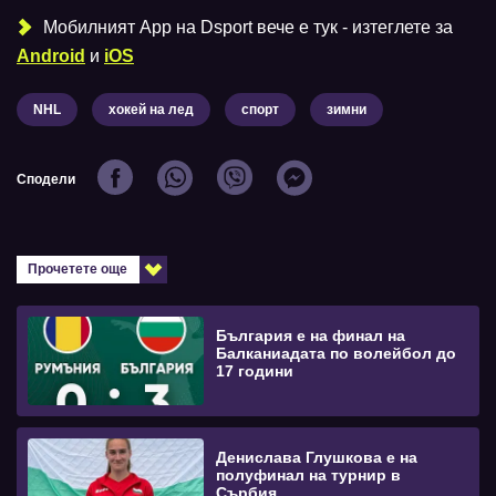
Мобилният Аpp на Dsport вече е тук - изтеглете за
Android
и
iOS
NHL
хокей на лед
спорт
зимни
Сподели
Прочетете още
България е на финал на
Балканиадата по волейбол до
17 години
Денислава Глушкова е на
полуфинал на турнир в
Сърбия