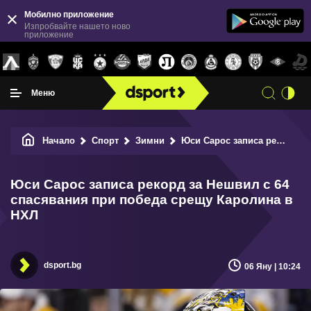
Мобилно приложение
Изпробвайте нашето ново
приложение
Меню
Начало
Спорт
Зимни
Юси Сарос записа рекорд за Нешвил с 64 спасявания при победа срещу Каролина в НХЛ
Юси Сарос записа рекорд за Нешвил с 64
спасявания при победа срещу Каролина в
НХЛ
dsport.bg
06 Яну | 10:24