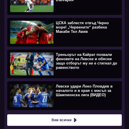
ЦСКА заблестя отвъд Черно
море! „Червените“ разбиха
Макаби Тел Авив
Треньорът на Кайрат похвали
феновете на Левски и обясни
защо отборът му не е стигнал до
равенството
Левски удари Локо Пловдив в
началото и в края с мисъл за
Шампионска лига (ВИДЕО)
Виж всички