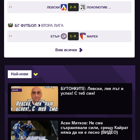
2
0
ЛЕВСКИ
ЛОКОМОТИВ ПЛОВДИВ
FT
БГ ФУТБОЛ
ВТОРА ЛИГА
1
0
ЕТЪР
МАРЕК
FT
Виж всички
Най-нови
БУТОНКИТЕ: Левски, лек път и
успех! С теб сме!
Асен Митков: Не сме
съхранявали сили, срещу Кайрат
няма да ни е лесно (ВИДЕО)