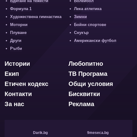
Вдигане на тежести
Волейбол
Формула 1
Лека атлетика
Художествена гимнастика
Зимни
Моторни
Бойни спортове
Плуване
Снукър
Други
Американски футбол
Ръгби
Истории
Любопитно
Екип
ТВ Програма
Етичен кодекс
Общи условия
Контакти
Бисквитки
За нас
Реклама
Darik.bg
9meseca.bg