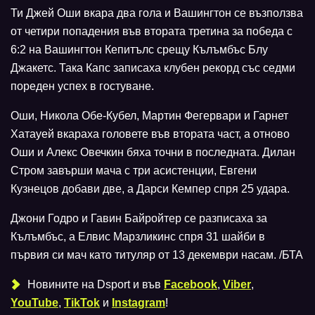
Ти Джей Оши вкара два гола и Вашингтон се възползва
от четири попадения във втората третина за победа с
6:2 на Вашингтон Кепитълс срещу Кълъмбъс Блу
Джакетс. Така Капс записаха клубен рекорд със седми
пореден успех в гостуване.
Оши, Никола Обе-Кубел, Мартин Фегервари и Гарнет
Хатауей вкараха головете във втората част, а отново
Оши и Алекс Овечкин бяха точни в последната. Дилан
Стром завърши мача с три асистенции, Евгени
Кузнецов добави две, а Дарси Кемпер спря 25 удара.
Джони Годро и Гавин Байройтер се разписаха за
Кълъмбъс, а Елвис Марзликинс спря 31 шайби в
първия си мач като титуляр от 13 декември насам. /БТА
Новините на Dsport и във
Facebook
,
Viber
,
YouTube
,
TikTok
и
Instagram
!