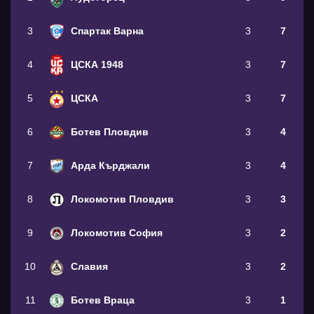
3
Спартак Варна
3
7
4
ЦСКА 1948
3
7
5
ЦСКА
3
7
6
Ботев Пловдив
3
4
7
Арда Кърджали
3
4
8
Локомотив Пловдив
3
3
9
Локомотив София
3
2
10
Славия
3
2
11
Ботев Враца
3
1