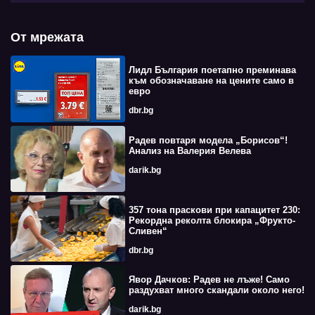
От мрежата
Лидл България поетапно преминава
към обозначаване на цените само в
евро
dbr.bg
Радев повтаря модела „Борисов“!
Анализ на Валерия Велева
darik.bg
357 тона праскови при капацитет 230:
Рекордна реколта блокира „Фрукто-
Сливен“
dbr.bg
Явор Дачков: Радев не лъже! Само
раздухват много скандали около него!
darik.bg