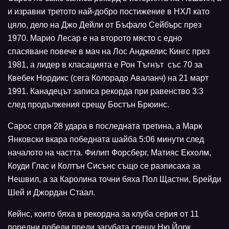
и изравни третото най-добро постижение в НХЛ като
цяло, дело на Джо Дейли от Бъфало Сейбърс през
1970. Марио Лесар е на второто място с едно
спасяване повече в мач на Лос Анджелис Кингс през
1981, а лидер в класацията е Рон Тъгнът със 70 за
Квебек Нордикс (сега Колорадо Аваланч) на 21 март
1991. Канадецът записа рекорда при равенство 3:3
след продължения срещу Бостън Брюинс.
Сарос спря 28 удара в последната третина, а Марк
Янковски вкара победната шайба 5:06 минути след
началото на частта. Филип Форсберг, Матияс Екхолм,
Коуди Глас и Колтън Сисънс също се разписаха за
Нешвил, а за Каролина точни бяха Пол Щастни, Брейди
Шей и Джордан Стаал.
Кейнс, които бяха в рекордна за клуба серия от 11
поредни победи преди загубата срещу Ню Йорк