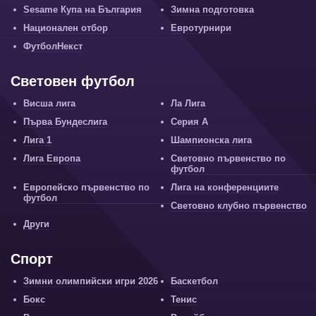
Sesame Купа на България
Зимна подготовка
Национален отбор
Евротурнири
ФутболНекст
Световен футбол
Висша лига
Ла Лига
Първа Бундеслига
Серия А
Лига 1
Шампионска лига
Лига Европа
Световно първенство по
футбол
Европейско първенство по
Лига на конференциите
футбол
Световно клубно първенство
Други
Спорт
Зимни олимпийски игри 2026
Баскетбол
Бокс
Тенис