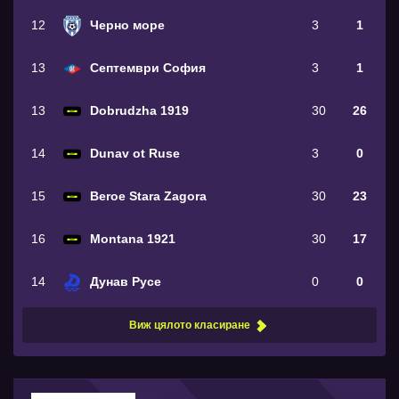
12
Черно море
3
1
13
Септември София
3
1
13
Dobrudzha 1919
30
26
14
Dunav ot Ruse
3
0
15
Beroe Stara Zagora
30
23
16
Montana 1921
30
17
14
Дунав Русе
0
0
Виж цялото класиране