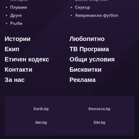
Плуване
Снукър
Други
Американски футбол
Ръгби
Истории
Любопитно
Екип
ТВ Програма
Етичен кодекс
Общи условия
Контакти
Бисквитки
За нас
Реклама
Darik.bg
9meseca.bg
Idei.bg
Dbr.bg