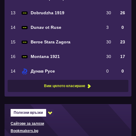
13
Dobrudzha 1919
30
26
14
Dunav ot Ruse
3
0
15
Beroe Stara Zagora
30
23
16
Montana 1921
30
17
14
Дунав Русе
0
0
Виж цялото класиране
Полезни връзки
Сайтове за залози
Bookmakers.bg