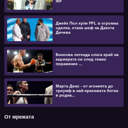
IBF
Джейк Пол купи PFL в огромна
сделка, стана шеф на Дакота
Дичева
Боксова легенда слага край на
кариерата си след тежко
поражение ...
Марта Диас - от агонията до
триумф в най-красивата битка
в родна...
От мрежата