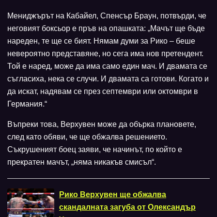
Мениджърът на Кабайел, Спенсър Браун, потвърди, че
неговият боксьор е пръв на опашката: „Мачът ще бъде
нареден, те ще се бият. Нямам думи за Рико – беше
невероятно представяне, но сега има нов претендент.
Той е наред, може да има само един мач. И двамата се
съгласиха, нека се случи. И двамата са готови. Когато и
да искат, надявам се през септември или октомври в
Германия.“
Въпреки това, Верхувен може да обърка плановете,
след като обяви, че ще обжалва решението.
Съкрушеният боец заяви, че начинът, по който е
прекратен мачът, „няма никакъв смисъл“.
Рико Верхувен ще обжалва
скандалната загуба от Олександър