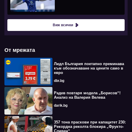
Виж всички
От мрежата
Лидл България поетапно преминава
към обозначаване на цените само в
евро
dbr.bg
Радев повтаря модела „Борисов“!
Анализ на Валерия Велева
darik.bg
357 тона праскови при капацитет 230:
Рекордна реколта блокира „Фрукто-
Сливен“