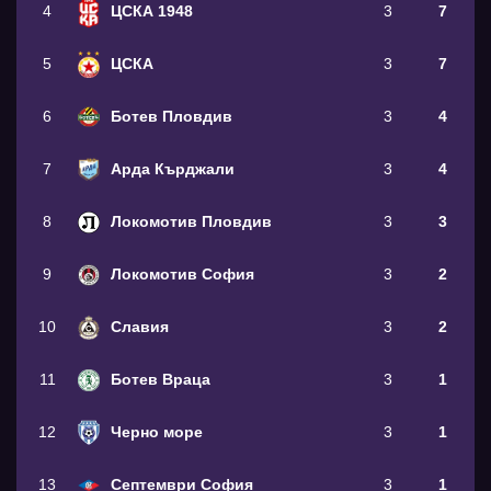
4
ЦСКА 1948
3
7
5
ЦСКА
3
7
6
Ботев Пловдив
3
4
7
Арда Кърджали
3
4
8
Локомотив Пловдив
3
3
9
Локомотив София
3
2
10
Славия
3
2
11
Ботев Враца
3
1
12
Черно море
3
1
13
Септември София
3
1