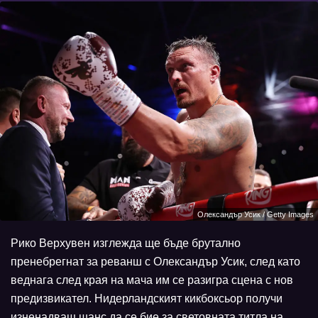
Олександър Усик / Getty Images
Рико Верхувен изглежда ще бъде брутално
пренебрегнат за реванш с Олександър Усик, след като
веднага след края на мача им се разигра сцена с нов
предизвикател. Нидерландският кикбоксьор получи
изненадващ шанс да се бие за световната титла на