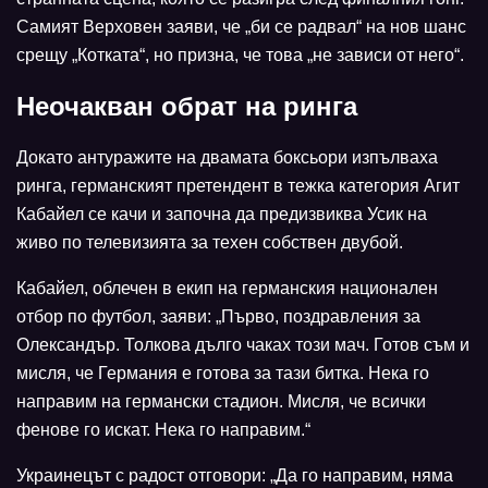
Самият Верховен заяви, че „би се радвал“ на нов шанс
срещу „Котката“, но призна, че това „не зависи от него“.
Неочакван обрат на ринга
Докато антуражите на двамата боксьори изпълваха
ринга, германският претендент в тежка категория Агит
Кабайел се качи и започна да предизвиква Усик на
живо по телевизията за техен собствен двубой.
Кабайел, облечен в екип на германския национален
отбор по футбол, заяви: „Първо, поздравления за
Олександър. Толкова дълго чаках този мач. Готов съм и
мисля, че Германия е готова за тази битка. Нека го
направим на германски стадион. Мисля, че всички
фенове го искат. Нека го направим.“
Украинецът с радост отговори: „Да го направим, няма