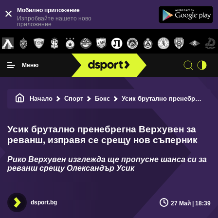
Мобилно приложение
Изпробвайте нашето ново
приложение
Меню
Начало
Спорт
Бокс
Усик брутално пренебрегна Верхувен за реванш, изправя се срещу нов съперник
Усик брутално пренебрегна Верхувен за
реванш, изправя се срещу нов съперник
Рико Верхувен изглежда ще пропусне шанса си за
реванш срещу Олександър Усик
dsport.bg
27 Май | 18:39