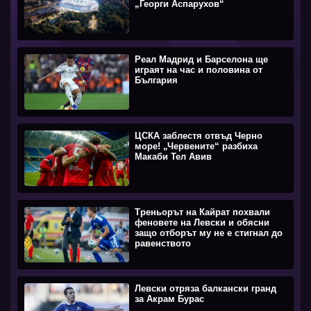
„Георги Аспарухов“
Реал Мадрид и Барселона ще
играят на час и половина от
България
ЦСКА заблестя отвъд Черно
море! „Червените“ разбиха
Макаби Тел Авив
Треньорът на Кайрат похвали
феновете на Левски и обясни
защо отборът му не е стигнал до
равенството
Левски отряза балкански гранд
за Акрам Бурас