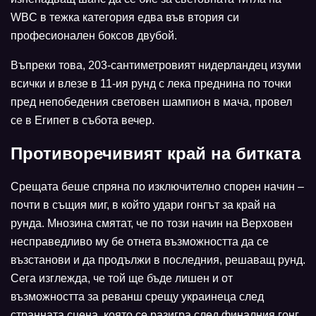
WBC в тежка категория едва във втория си
професионален боксов двубой.
Въпреки това, 203-сантиметровият нидерландец изуми
всички и влезе в 11-ия рунд с лека преднина по точки
пред непобедения световен шампион в мача, провел
се в Египет в събота вечер.
Противоречивият край на битката
Срещата беше спряна по изключително спорен начин –
почти в същия миг, в който удари гонгът за край на
рунда. Мнозина смятат, че по този начин на Верховен
несправедливо му бе отнета възможността да се
възстанови и да продължи в последния, решаващ рунд.
Сега изглежда, че той ще бъде лишен и от
възможността за реванш срещу украинеца след
странната сцена, която се разигра след финалния гонг.