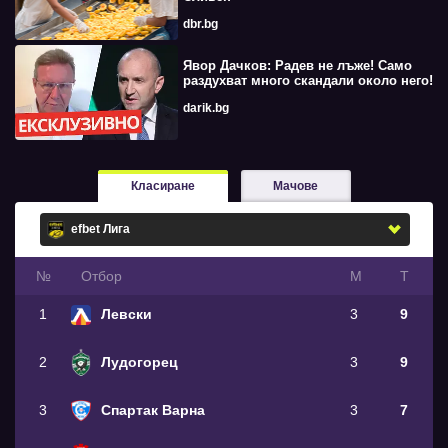
dbr.bg
Явор Дачков: Радев не лъже! Само
раздухват много скандали около него!
darik.bg
Класиране
Мачове
№
Oтбор
М
Т
1
Левски
3
9
2
Лудогорец
3
9
3
Спартак Варна
3
7