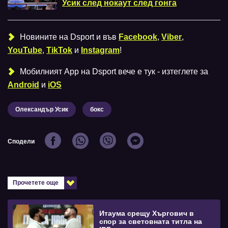
Усик след нокаут след гонга
Новините на Dsport и във
Facebook
,
Viber
,
YouTube
,
TikTok
и
Instagram
!
Мобилният Аpp на Dsport вече е тук - изтеглете за
Android
и
iOS
Олександър Усик
бокс
Сподели
Прочетете още
Итаума срещу Хъргович в
спор за световната титла на