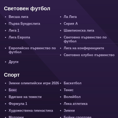
Световен футбол
Висша лига
Ла Лига
Първа Бундеслига
Серия А
Лига 1
Шампионска лига
Лига Европа
Световно първенство по
футбол
Европейско първенство по
Лига на конференциите
футбол
Световно клубно първенство
Други
Спорт
Зимни олимпийски игри 2026
Баскетбол
Бокс
Тенис
Вдигане на тежести
Волейбол
Формула 1
Лека атлетика
Художествена гимнастика
Зимни
Моторни
Бойни спортове