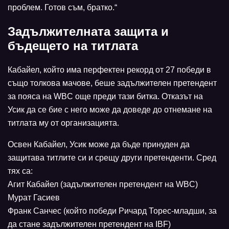
проблем. Готов съм, братко.“
Задължителната защита и
бъдещето на титлата
Кабайел, който има перфектен рекорд от 27 победи в
също толкова мачове, беше задължителен претендент
за пояса на WBC още преди тази битка. Отказът на
Усик да се бие с него може да доведе до отнемане на
титлата му от организацията.
Освен Кабайел, Усик може да бъде принуден да
защитава титлите си и срещу други претенденти. Сред
тях са:
Агит Кабайел (задължителен претендент на WBC)
Мурат Гасиев
Франк Санчес (който победи Ричард Торес-младши, за
да стане задължителен претендент на IBF)