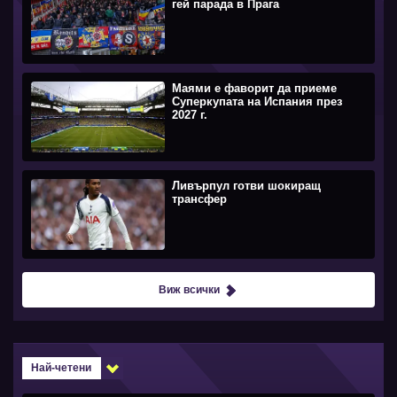
гей парада в Прага
Маями е фаворит да приеме
Суперкупата на Испания през
2027 г.
Ливърпул готви шокиращ
трансфер
Виж всички
Най-четени