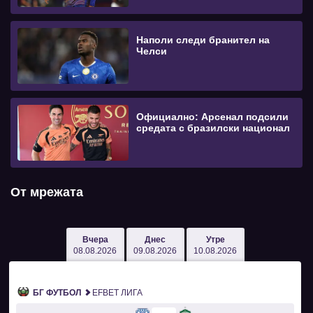
Наполи следи бранител на
Челси
Официално: Арсенал подсили
средата с бразилски национал
От мрежата
Вчера
Днес
Утре
08.08.2026
09.08.2026
10.08.2026
БГ ФУТБОЛ
EFBET ЛИГА