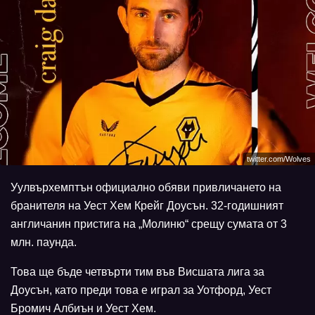
twitter.com/Wolves
Уулвърхемптън официално обяви привличането на
бранителя на Уест Хем Крейг Доусън. 32-годишният
англичанин пристига на „Молиню“ срещу сумата от 3
млн. паунда.
Това ще бъде четвърти тим във Висшата лига за
Доусън, като преди това е играл за Уотфорд, Уест
Бромич Албиън и Уест Хем.