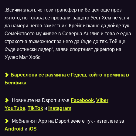
„Всички знаят, че този трансфер ни бе цел още през
лятото, но тогава се провали, защото Уест Хем не успя
да намери негов заместник. Крейг искаше да дойде тук.
Семейството му живее в Северна Англия и това е една
страхотна възможност за него да бъде до тях. Той ще
бъде истински лидер“, заяви спортният директор на
Уулвс Мат Хобс.
Барселона се размина с Гедеш, който премина в
Бенфика
Новините на Dsport и във
Facebook
,
Viber
,
YouTube
,
TikTok
и
Instagram
!
Мобилният Аpp на Dsport вече е тук - изтеглете за
Android
и
iOS