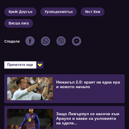
Крейг Доусън
Уулвърхемптън
Уест Хем
Висша лига
Сподели
Прочетете още
Нюкасъл 2.0: краят на една ера
и новото начало
Защо Ливърпул се насочи към
Араухо и какви са условията
на сделк...