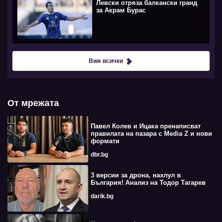
Левски отряза балкански гранд
за Акрам Бурас
Виж всички
От мрежата
Павел Колев и Ицака пренаписват
правилата на пазара с Media Z и нови
формати
dbr.bg
3 версии за дрона, нахлул в
България! Анализ на Тодор Тагарев
darik.bg