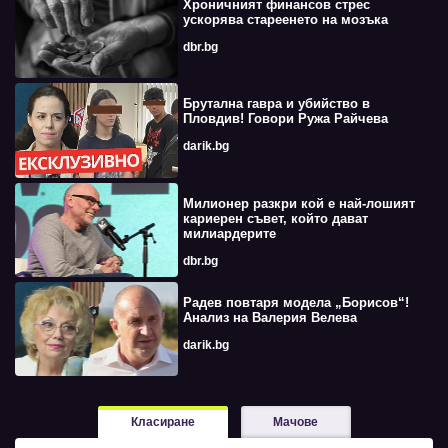
Хроничният финансов стрес
ускорява стареенето на мозъка
dbr.bg
Брутална гавра и убийство в
Пловдив! Говори Ружа Райчева
darik.bg
Милионер разкри кой е най-лошият
кариерен съвет, който дават
милиардерите
dbr.bg
Радев повтаря модела „Борисов“!
Анализ на Валерия Велева
darik.bg
Класиране
Мачове