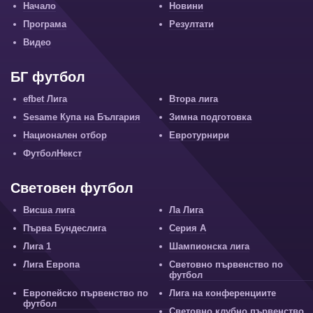
Начало
Новини
Програма
Резултати
Видео
БГ футбол
efbet Лига
Втора лига
Sesame Купа на България
Зимна подготовка
Национален отбор
Евротурнири
ФутболНекст
Световен футбол
Висша лига
Ла Лига
Първа Бундеслига
Серия А
Лига 1
Шампионска лига
Лига Европа
Световно първенство по
футбол
Европейско първенство по
Лига на конференциите
футбол
Световно клубно първенство