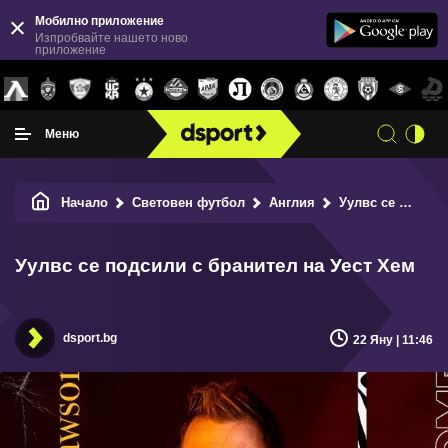
Мобилно приложение
Изпробвайте нашето ново
приложение
Меню
Начало
Световен футбол
Англия
Уулвс се подсили с бранител на Уест Хем
Уулвс се подсили с бранител на Уест Хем
dsport.bg
22 Яну | 11:46