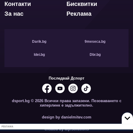
Контакти
Бисквитки
За нас
Реклама
Darik.bg
9meseca.bg
Idei.bg
Dbr.bg
Последвай Дспорт
dsport.bg © 2026 Всички права запазени. Позоваването с
хиперлинк е задължително.
design by danielmitev.com
РЕКЛАМА
created by aip.solutions