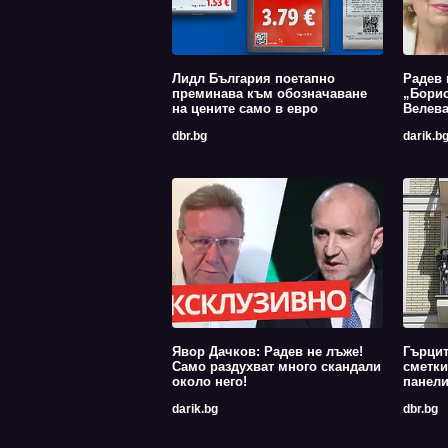
Лидл България поетапно
Радев 
преминава към обозначаване
„Борис
на цените само в евро
Велев
dbr.bg
darik.b
Явор Дачков: Радев не лъже!
Гърцит
Само раздухват много скандали
сметки
около него!
панели
darik.bg
dbr.bg