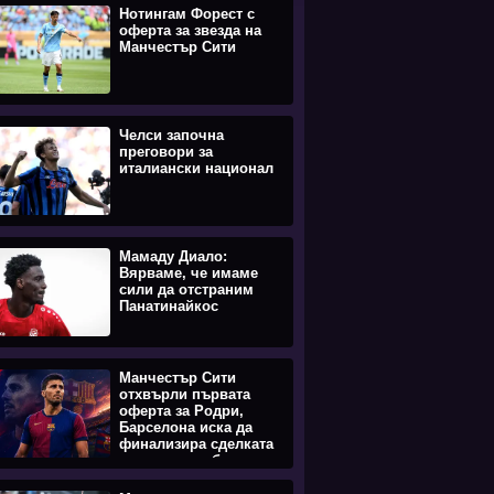
Нотингам Форест с
оферта за звезда на
Манчестър Сити
Челси започна
преговори за
италиански национал
Мамаду Диало:
Вярваме, че имаме
сили да отстраним
Панатинайкос
Манчестър Сити
отхвърли първата
оферта за Родри,
Барселона иска да
финализира сделката
максимално бързо