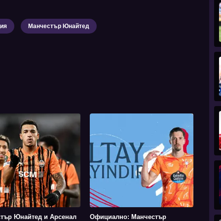
ия
Манчестър Юнайтед
тър Юнайтед и Арсенал
Официално: Манчестър