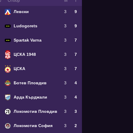
№
Oтбор
М
Т
Левски
3
9
Ludogorets
3
9
Spartak Varna
3
7
ЦСКА 1948
3
7
ЦСКА
3
7
Ботев Пловдив
3
4
Арда Кърджали
3
4
Локомотив Пловдив
3
3
Локомотив София
3
2