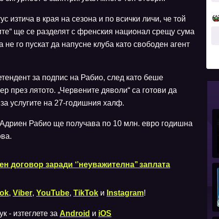
 изтича в края на сезона и по всички личи, че той
ите“ ще се разделят с френския национал срещу сума
а не го пускат да напусне клуба като свободен агент
тендент за подпис на Рабио, след като беше
р през лятото. „Червените дяволи“ са готови да
за услугите на 27-годишния халф.
Адриен Рабио ще получава по 10 млн. евро годишна
ова.
н договор заради ‘’неуважителна’’ заплата
ok
,
Viber
,
YouTube
,
TikTok
и
Instagram
!
к - изтеглете за
Android
и
iOS