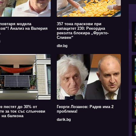
повтаря модела
357 тона праскови при
ов“! Анализ на Валерия
капацитет 230: Рекордна
а
реколта блокира „Фрукто-
Сливен“
g
dbr.bg
е пестят до 30% от
Георги Лозанов: Радев има 2
те за ток със слънчеви
проблема!
 на балкона
darik.bg