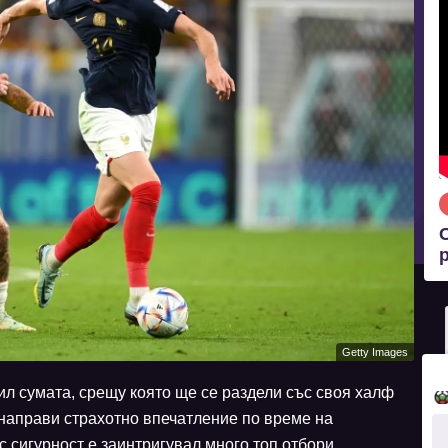
р
Getty Images
л сумата, срещу която ще се раздели със своя халф
направи страхотно впечатление по време на
 сигурност е заинтригувал много топ отбори.