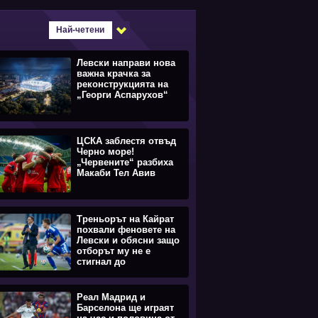
Най-четени
Левски направи нова
важна крачка за
реконструкцията на
„Георги Аспарухов“
ЦСКА заблестя отвъд
Черно море!
„Червените“ разбиха
Макаби Тел Авив
Треньорът на Кайрат
похвали феновете на
Левски и обясни защо
отборът му не е
стигнал до
равенството
Реал Мадрид и
Барселона ще играят