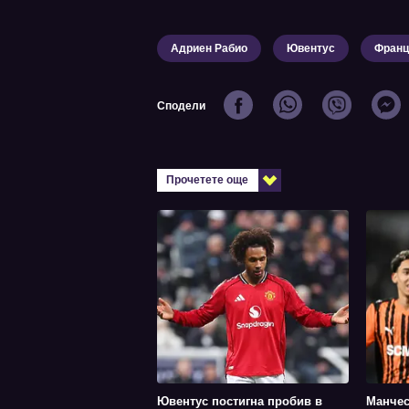
Адриен Рабио
Ювентус
Франц
Сподели
Прочетете още
Ювентус постигна пробив в
Манчес