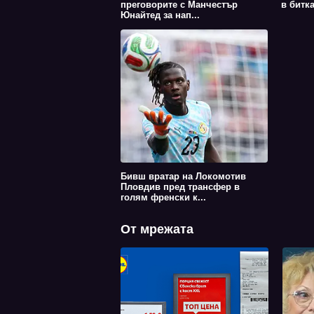
преговорите с Манчестър
в битк
Юнайтед за нап...
Бивш вратар на Локомотив
Пловдив пред трансфер в
голям френски к...
От мрежата