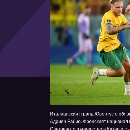
Италианският гранд Ювентус е обяви
Адриен Рабио. Френският национал 
Световното първенство в Катар и със