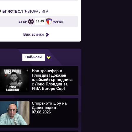
БГ ФУТБОЛ
ВТОРА ЛИГА
18
45
ЕТЪР
МАРЕК
Виж всички
Най-нови
Нов трансфер в
Пловдив! Доказан
плеймейкър подписа
с Локо Пловдив за
FIBA Europe Cup!
Спортното шоу на
Дарик радио -
07.08.2026