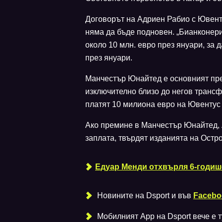
Договорът на Адриен Рабио с Ювентус
няма да бъде подновен. „Бианконер
около 10 млн. евро през януари, за д
през януари.
Манчестър Юнайтед е основният пре
изключително близо до негов трансфе
платят 10 милиона евро на Ювентус 
Ако премине в Манчестър Юнайтед, 
заплата, твърдят изданията на Остр
Едуар Менди отхвърля 6-годише
Новините на Dsport и във
Facebo
Мобилният Аpp на Dsport вече е ту