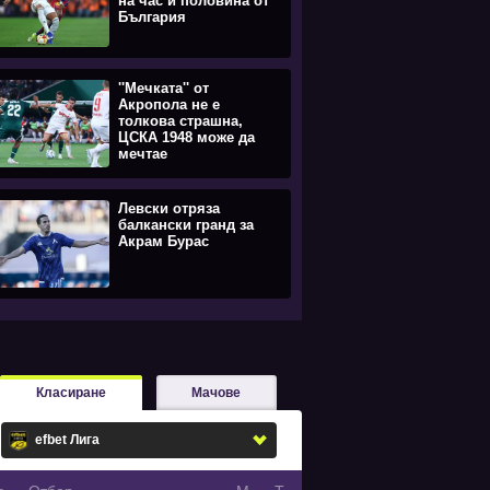
на час и половина от
България
''Мечката'' от
Акропола не е
толкова страшна,
ЦСКА 1948 може да
мечтае
Левски отряза
балкански гранд за
Акрам Бурас
Класиране
Мачове