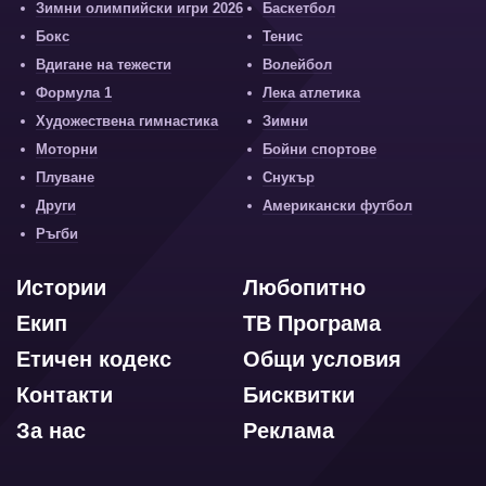
Зимни олимпийски игри 2026
Баскетбол
Бокс
Тенис
Вдигане на тежести
Волейбол
Формула 1
Лека атлетика
Художествена гимнастика
Зимни
Моторни
Бойни спортове
Плуване
Снукър
Други
Американски футбол
Ръгби
Истории
Любопитно
Екип
ТВ Програма
Етичен кодекс
Общи условия
Контакти
Бисквитки
За нас
Реклама