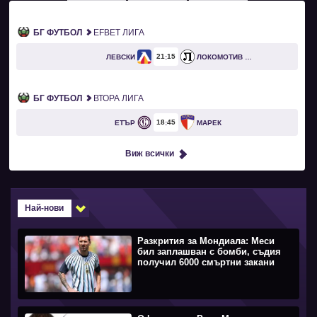
БГ ФУТБОЛ
EFBET ЛИГА
21
15
ЛЕВСКИ
ЛОКОМОТИВ ПЛОВДИВ
БГ ФУТБОЛ
ВТОРА ЛИГА
18
45
ЕТЪР
МАРЕК
Виж всички
Най-нови
Разкрития за Мондиала: Меси
бил заплашван с бомби, съдия
получил 6000 смъртни закани