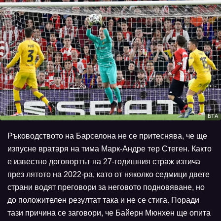
БТА
Ръководството на Барселона не се притеснява, че ще
изпусне вратаря на тима Марк-Андре тер Стеген. Както
е известно договортът на 27-годишния страж изтича
през лятото на 2022-ра, като от няколко седмици двете
страни водят преговори за неговото подновяване, но
до положителен резултат така и не се стига. Поради
тази причина се заговори, че Байерн Мюнхен ще опита