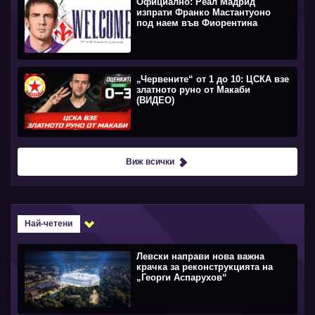
Официално: Реал Мадрид
изпрати Франко Мастантуоно
под наем във Фиорентина
„Червените“ от 1 до 10: ЦСКА взе
златното руно от Макаби
(ВИДЕО)
Виж всички
Най-четени
Левски направи нова важна
крачка за реконструкцията на
„Георги Аспарухов“