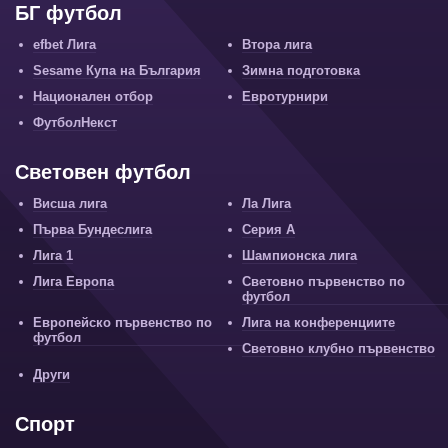
БГ футбол
efbet Лига
Втора лига
Sesame Купа на България
Зимна подготовка
Национален отбор
Евротурнири
ФутболНекст
Световен футбол
Висша лига
Ла Лига
Първа Бундеслига
Серия А
Лига 1
Шампионска лига
Лига Европа
Световно първенство по
футбол
Европейско първенство по
Лига на конференциите
футбол
Световно клубно първенство
Други
Спорт