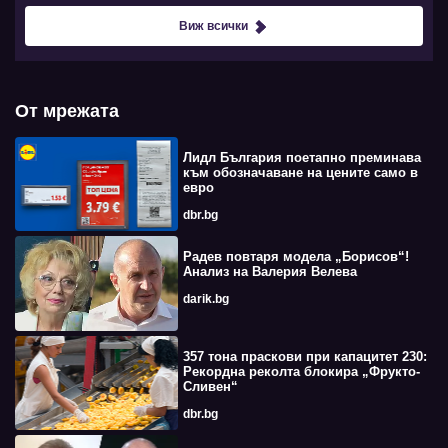
Виж всички
От мрежата
Лидл България поетапно преминава
към обозначаване на цените само в
евро
dbr.bg
Радев повтаря модела „Борисов“!
Анализ на Валерия Велева
darik.bg
357 тона праскови при капацитет 230:
Рекордна реколта блокира „Фрукто-
Сливен“
dbr.bg