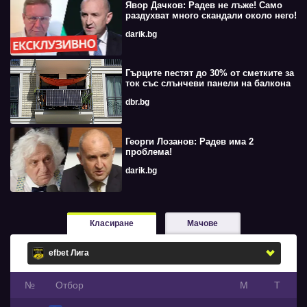
Явор Дачков: Радев не лъже! Само
раздухват много скандали около него!
darik.bg
Гърците пестят до 30% от сметките за
ток със слънчеви панели на балкона
dbr.bg
Георги Лозанов: Радев има 2
проблема!
darik.bg
Класиране
Мачове
№
Oтбор
М
Т