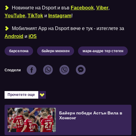
Новините на Dsport и във
Facebook
,
Viber
,
YouTube
,
TikTok
и
Instagram
!
Мобилният Аpp на Dsport вече е тук - изтеглете за
Android
и
iOS
барселона
байерн мюнхен
марк-андре тер стеген
Сподели
Прочетете още
Байерн победи Астън Вила в
Хонконг