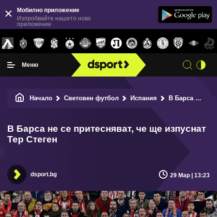
Мобилно приложение
Изпробвайте нашето ново
приложение
Меню
Начало
Световен футбол
Испания
В Барса не се притесняват, че ще изпуснат Тер Стеген
В Барса не се притесняват, че ще изпуснат
Тер Стеген
dsport.bg
29 Мар | 13:23