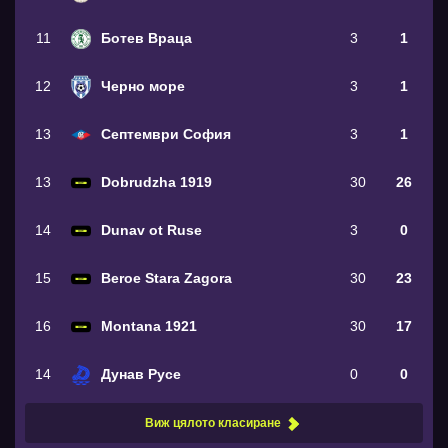
11
Ботев Враца
3
1
12
Черно море
3
1
13
Септември София
3
1
13
Dobrudzha 1919
30
26
14
Dunav ot Ruse
3
0
15
Beroe Stara Zagora
30
23
16
Montana 1921
30
17
14
Дунав Русе
0
0
Виж цялото класиране