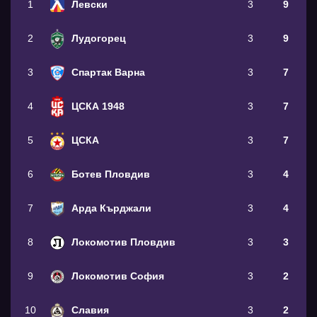
1
Левски
3
9
2
Лудогорец
3
9
3
Спартак Варна
3
7
4
ЦСКА 1948
3
7
5
ЦСКА
3
7
6
Ботев Пловдив
3
4
7
Арда Кърджали
3
4
8
Локомотив Пловдив
3
3
9
Локомотив София
3
2
10
Славия
3
2