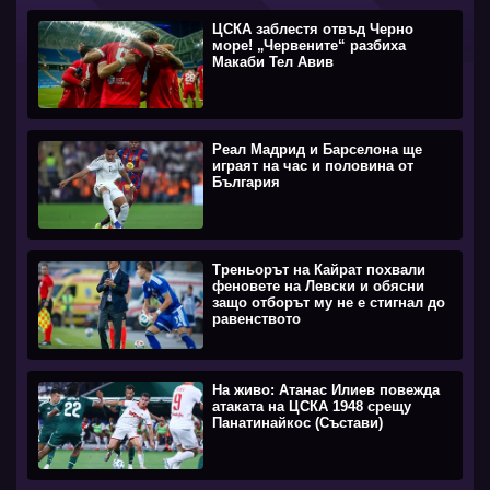
ЦСКА заблестя отвъд Черно
море! „Червените“ разбиха
Макаби Тел Авив
Реал Мадрид и Барселона ще
играят на час и половина от
България
Треньорът на Кайрат похвали
феновете на Левски и обясни
защо отборът му не е стигнал до
равенството
На живо: Атанас Илиев повежда
атаката на ЦСКА 1948 срещу
Панатинайкос (Състави)