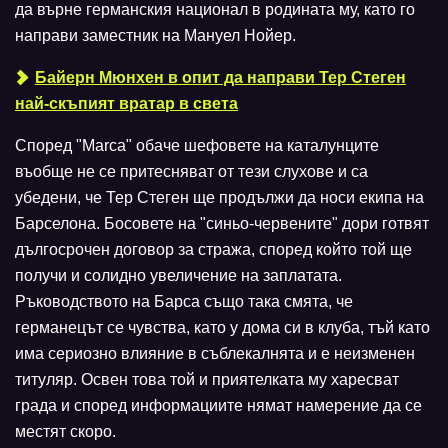
да върне германския национал в родината му, като го
направи заместник на Мануел Нойер.
Байерн Мюнхен в опит да направи Тер Стеген
най-скъпият вратар в света
Според "Marca" обаче шефовете на каталунците
въобще не се притесняват от тези слухове и са
убедени, че Тер Стеген ще продължи да носи екипа на
Барселона. Босовете на "синьо-червените" дори готвят
дългосрочен договор за стража, според който той ще
получи и солидно увеличение на заплатата.
Ръководството на Барса също така смята, че
германецът се чувства, като у дома си в клуба, тъй като
има сериозно влияние в съблекалнята и е неизменен
титуляр. Освен това той и приятелката му харесват
града и според информациите нямат намерение да се
местят скоро.