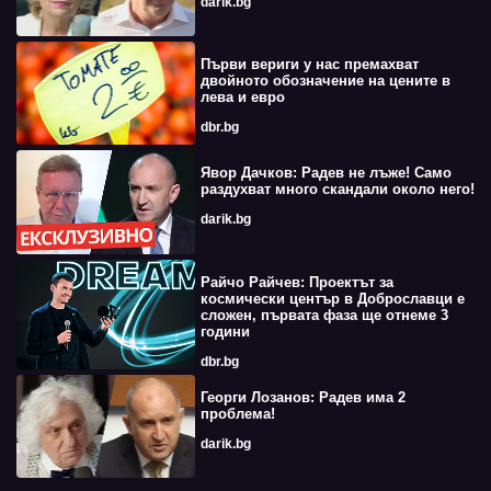
darik.bg
Първи вериги у нас премахват
двойното обозначение на цените в
лева и евро
dbr.bg
Явор Дачков: Радев не лъже! Само
раздухват много скандали около него!
darik.bg
Райчо Райчев: Проектът за
космически център в Доброславци е
сложен, първата фаза ще отнеме 3
години
dbr.bg
Георги Лозанов: Радев има 2
проблема!
darik.bg