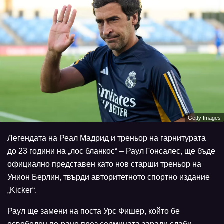
Getty Images
Легендата на Реал Мадрид и треньор на гарнитурата
до 23 години на „лос бланкос“ – Раул Гонсалес, ще бъде
официално представен като нов старши треньор на
Унион Берлин, твърди авторитетното спортно издание
„Kicker“.
Раул ще замени на поста Урс Фишер, който бе