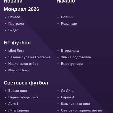
Новини
Начало
Мондиал 2026
Начало
Новини
Програма
Резултати
Видео
БГ футбол
efbet Лига
Втора лига
Sesame Купа на България
Зимна подготовка
Национален отбор
Евротурнири
ФутболНекст
Световен футбол
Висша лига
Ла Лига
Първа Бундеслига
Серия А
Лига 1
Шампионска лига
Лига Европа
Световно първенство по