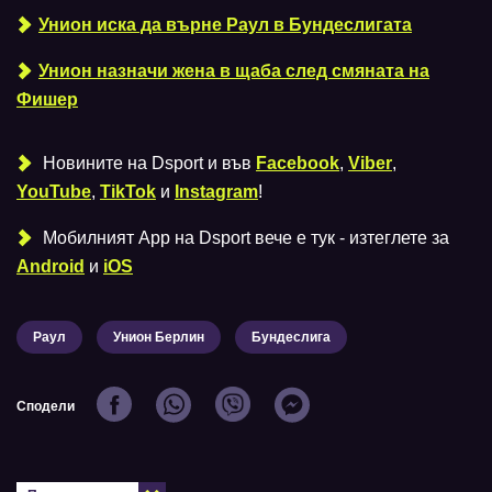
Унион иска да върне Раул в Бундеслигата
Унион назначи жена в щаба след смяната на
Фишер
Новините на Dsport и във
Facebook
,
Viber
,
YouTube
,
TikTok
и
Instagram
!
Мобилният Аpp на Dsport вече е тук - изтеглете за
Android
и
iOS
Раул
Унион Берлин
Бундеслига
Сподели