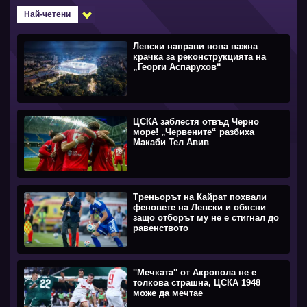
Най-четени
Левски направи нова важна
крачка за реконструкцията на
„Георги Аспарухов“
ЦСКА заблестя отвъд Черно
море! „Червените“ разбиха
Макаби Тел Авив
Треньорът на Кайрат похвали
феновете на Левски и обясни
защо отборът му не е стигнал до
равенството
''Мечката'' от Акропола не е
толкова страшна, ЦСКА 1948
може да мечтае