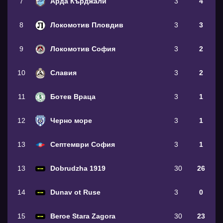
7
Арда Кърджали
3
4
8
Локомотив Пловдив
3
3
9
Локомотив София
3
2
10
Славия
3
2
11
Ботев Враца
3
1
12
Черно море
3
1
13
Септември София
3
1
13
Dobrudzha 1919
30
26
14
Dunav ot Ruse
3
0
15
Beroe Stara Zagora
30
23