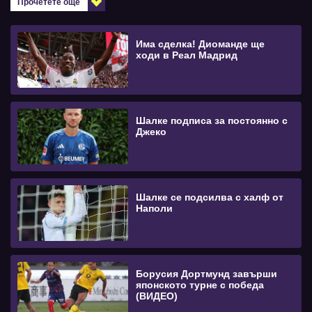
Прочетете още
Има сделка! Диоманде ще
ходи в Реал Мадрид
Шалке подписа за постоянно с
Джеко
Шалке се подсилва с халф от
Наполи
Борусия Дортмунд завърши
японското турне с победа
(ВИДЕО)