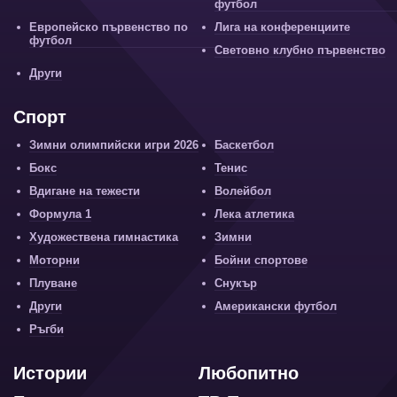
футбол
Европейско първенство по
Лига на конференциите
футбол
Световно клубно първенство
Други
Спорт
Зимни олимпийски игри 2026
Баскетбол
Бокс
Тенис
Вдигане на тежести
Волейбол
Формула 1
Лека атлетика
Художествена гимнастика
Зимни
Моторни
Бойни спортове
Плуване
Снукър
Други
Американски футбол
Ръгби
Истории
Любопитно