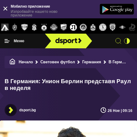
Мобилно приложение
Изпробвайте нашето ново
приложение
Меню
Начало
Световен футбол
Германия
В Германия: Унион Берлин представя Раул в неделя
В Германия: Унион Берлин представя Раул
в неделя
dsport.bg
26 Ное | 09:16