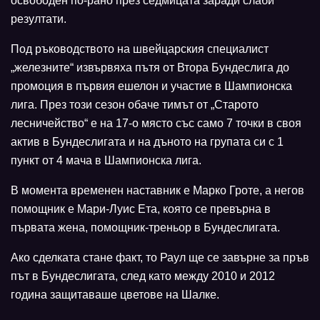
освободен по-рано през седмицата заради слаби
резултати.
Под ръководството на швейцарския специалист
„железните“ извървяха пътя от Втора Бундеслига до
промоция в първия ешелон и участие в Шампионска
лига. През този сезон обаче тимът от „Старото
лесничейство“ е на 17-о място със само 7 точки в своя
актив в Бундеслигата и на дъното на групата си с 1
пункт от 4 мача в Шампионска лига.
В момента временен наставник е Марко Гроте, а негов
помощник е Мари-Луис Ета, която се превърна в
първата жена, помощник-треньор в Бундеслигата.
Ако сделката стане факт, то Раул ще се завърне за пръв
път в Бундеслигата, след като между 2010 и 2012
година защитаваше цветове на Шалке.