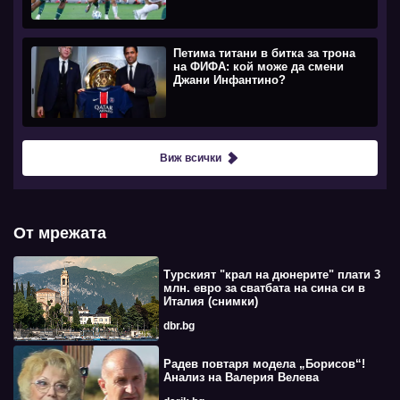
Петима титани в битка за трона
на ФИФА: кой може да смени
Джани Инфантино?
Виж всички
От мрежата
Турският "крал на дюнерите" плати 3
млн. евро за сватбата на сина си в
Италия (снимки)
dbr.bg
Радев повтаря модела „Борисов“!
Анализ на Валерия Велева