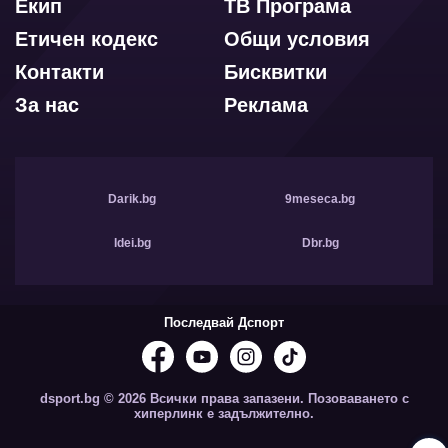
Екип
ТВ Програма
Етичен кодекс
Общи условия
Контакти
Бисквитки
За нас
Реклама
Darik.bg
9meseca.bg
Idei.bg
Dbr.bg
Последвай Дспорт
dsport.bg © 2026 Всички права запазени. Позоваването с
хиперлинк е задължително.