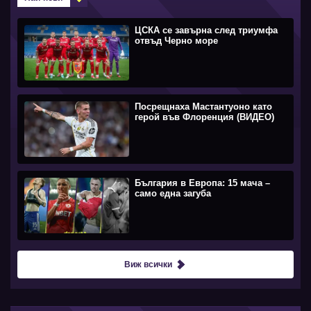
ЦСКА се завърна след триумфа
отвъд Черно море
Посрещнаха Мастантуоно като
герой във Флоренция (ВИДЕО)
България в Европа: 15 мача –
само една загуба
Виж всички