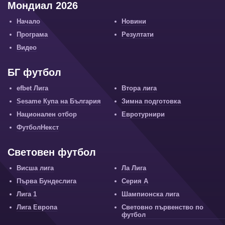
Мондиал 2026
Начало
Новини
Програма
Резултати
Видео
БГ футбол
efbet Лига
Втора лига
Sesame Купа на България
Зимна подготовка
Национален отбор
Евротурнири
ФутболНекст
Световен футбол
Висша лига
Ла Лига
Първа Бундеслига
Серия А
Лига 1
Шампионска лига
Лига Европа
Световно първенство по
футбол