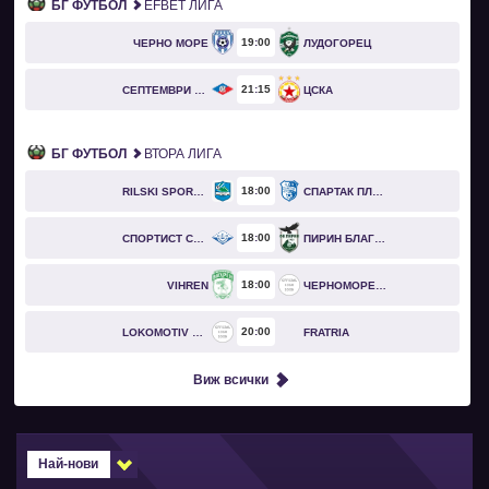
БГ ФУТБОЛ
EFBET ЛИГА
19
00
ЧЕРНО МОРЕ
ЛУДОГОРЕЦ
21
15
СЕПТЕМВРИ СОФИЯ
ЦСКА
БГ ФУТБОЛ
ВТОРА ЛИГА
18
00
RILSKI SPORTIST
СПАРТАК ПЛЕВЕН
18
00
СПОРТИСТ СВОГЕ
ПИРИН БЛАГОЕВГРАД
18
00
VIHREN
ЧЕРНОМОРЕЦ БУРГАС
20
00
LOKOMOTIV GO
FRATRIA
Виж всички
Най-нови