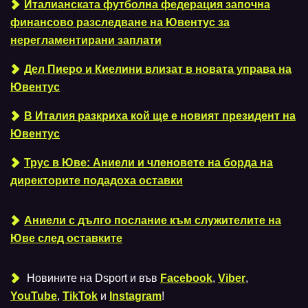
Италианската футболна федерация започна
финансово разследване на Ювентус за
нерегламентирани заплати
Дел Пиеро и Киелини влизат в новата управа на
Ювентус
В Италия разкриха кой ще е новият президент на
Ювентус
Трус в Юве: Аниели и членовете на борда на
директорите подадоха оставки
Аниели с дълго послание към служителите на
Юве след оставките
Новините на Dsport и във
Facebook
,
Viber
,
YouTube
,
TikTok
и
Instagram
!