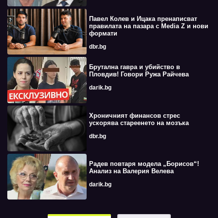
Павел Колев и Ицака пренаписват
правилата на пазара с Media Z и нови
формати
dbr.bg
Брутална гавра и убийство в
Пловдив! Говори Ружа Райчева
darik.bg
Хроничният финансов стрес
ускорява стареенето на мозъка
dbr.bg
Радев повтаря модела „Борисов“!
Анализ на Валерия Велева
darik.bg