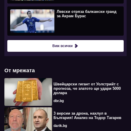
Левски отряза балкански гранд
за Акрам Бурас
Виж всички
От мрежата
Швейцарски гигант от Уолстрийт с
прогноза, че златото ще удари 5000
долара
dbr.bg
3 версии за дрона, нахлул в
България! Анализ на Тодор Тагарев
darik.bg