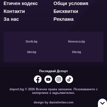
Етичен кодекс
Общи условия
Контакти
Бисквитки
За нас
Реклама
Darik.bg
9meseca.bg
Idei.bg
Dbr.bg
Последвай Дспорт
dsport.bg © 2026 Всички права запазени. Позоваването с
хиперлинк е задължително.
design by danielmitev.com