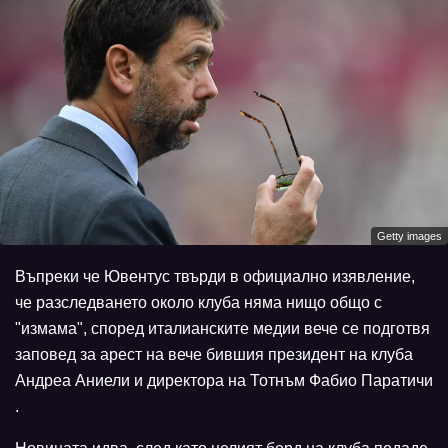
Getty images
Въпреки че Ювентус твърди в официално изявление,
че разследването около клуба няма нищо общо с
"измама", според италианските медии вече се подготвя
заповед за арест на вече бившия президент на клуба
Андреа Аниели и директора на Тотнъм Фабио Паратичи
.