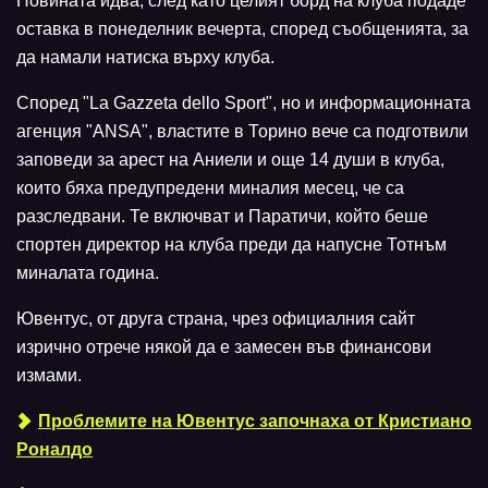
Новината идва, след като целият борд на клуба подаде
оставка в понеделник вечерта, според съобщенията, за
да намали натиска върху клуба.
Според "La Gazzeta dello Sport", но и информационната
агенция "ANSA", властите в Торино вече са подготвили
заповеди за арест на Аниели и още 14 души в клуба,
които бяха предупредени миналия месец, че са
разследвани. Те включват и Паратичи, който беше
спортен директор на клуба преди да напусне Тотнъм
миналата година.
Ювентус, от друга страна, чрез официалния сайт
изрично отрече някой да е замесен във финансови
измами.
Проблемите на Ювентус започнаха от Кристиано
Роналдо