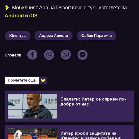
Мобилният Аpp на Dsport вече е тук - изтеглете за
Android
и
iOS
Ювентус
Андреа Аниели
Фабио Паратичи
Сподели
Прочетете още
Спалети: Интер се справи по-
добре от нас
Интер проби защитата на
Ювентус и записа победа в