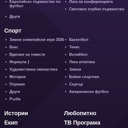
Европейско първенство по
Лига на конференциите
футбол
Световно клубно първенство
Други
Спорт
Зимни олимпийски игри 2026
Баскетбол
Бокс
Тенис
Вдигане на тежести
Волейбол
Формула 1
Лека атлетика
Художествена гимнастика
Зимни
Моторни
Бойни спортове
Плуване
Снукър
Други
Американски футбол
Ръгби
Истории
Любопитно
Екип
ТВ Програма