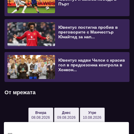
Пърт
Ювентус постигна пробив в
преговорите с Манчестър
Юнайтед за нап...
Ювентус надви Челси с красив
гол в предсезонна контрола в
Хонкон...
От мрежата
Вчера
Днес
Утре
08.08.2026
09.08.2026
10.08.2026