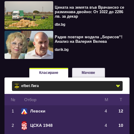
Цената на земята във Врачанско се
разминава двойно: От 1022 до 2286
лв. за декар
dbr.bg
Радев повтаря модела „Борисов“!
Анализ на Валерия Велева
darik.bg
Класиране
Мачове
№
Oтбор
М
Т
1
Левски
4
12
2
ЦСКА 1948
4
10