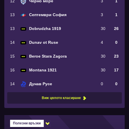
12
Черно море
3
1
13
Септември София
3
1
13
Dobrudzha 1919
30
26
14
Dunav ot Ruse
4
0
15
Beroe Stara Zagora
30
23
16
Montana 1921
30
17
14
Дунав Русе
0
0
Виж цялото класиране
Полезни връзки