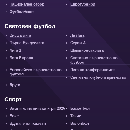
Национален отбор
Евротурнири
ФутболНекст
Световен футбол
Висша лига
Ла Лига
Първа Бундеслига
Серия А
Лига 1
Шампионска лига
Лига Европа
Световно първенство по
футбол
Европейско първенство по
Лига на конференциите
футбол
Световно клубно първенство
Други
Спорт
Зимни олимпийски игри 2026
Баскетбол
Бокс
Тенис
Вдигане на тежести
Волейбол