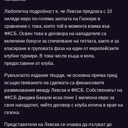
Любопитна подробност е, че Левски предлага с 10
хиляди евро по-голяма заплата на Гнохере в
сравнение с това, което той в момента взима във
ФКСБ. Освен това в договора на нападателя са
включени бонуси за спечелване на титлата, както и за
класиране в груповата фаза на един от европейските
клубни турнири. В това число къща и кола,
предоставени от клуба.
Румънското издание твърди, че основна пречка пред
осъществяването на сделката са финансовите
разминавания между Левски и ФКСБ. Собственикът на
ФКСБ Джиджи Бекали иска поне 1 милиона евро за
своя нападател, чийто договор с клуба изтича в края на
сезона.
Представители на Левски се очаква да пътуват до