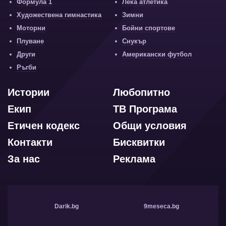
Формула 1
Лека атлетика
Художествена гимнастика
Зимни
Моторни
Бойни спортове
Плуване
Снукър
Други
Американски футбол
Ръгби
Истории
Любопитно
Екип
ТВ Програма
Етичен кодекс
Общи условия
Контакти
Бисквитки
За нас
Реклама
Darik.bg
9meseca.bg