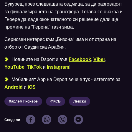
Букурещ през следващата седмица, за да разговарят
за финализирането на трансфера. Тогава се очаква и
Гноере да даде окончателното си решение дали ще
премине на "Герена" тази зима.
Сериозен интерес към „Бизона“ има и от страна на
отбор от Саудитска Арабия.
Новините на Dsport и във
Facebook
,
Viber
,
YouTube
,
TikTok
и
Instagram
!
Мобилният Аpp на Dsport вече е тук - изтеглете за
Android
и
iOS
Харлем Гнохере
ФКСБ
Левски
Сподели