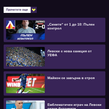
Прочетете още
„Сините“ от 1 до 10: Пълен
контрол
Левски с нова санкция от
УЕФА
Майкон се завърна в строя
Емблематичен играч на Левски
окачи бутонките