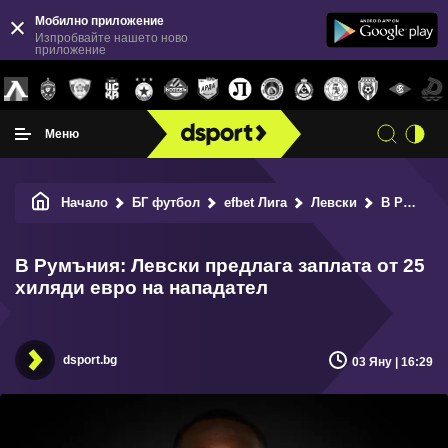
Мобилно приложение
Изпробвайте нашето ново
приложение
Меню
Начало
БГ футбол
efbet Лига
Левски
В Румъния: Левски предлага заплата от 25 хиляди евро на нападател
В Румъния: Левски предлага заплата от 25
хиляди евро на нападател
dsport.bg
03 Яну | 16:29