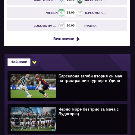
18
00
VIHREN
ЧЕРНОМОРЕЦ БУРГАС
20
00
LOKOMOTIV GO
FRATRIA
Виж всички
Най-нови
Барселона загуби втория си мач
на тристранния турнир в Удине
Черно море без трио за мача с
Лудогорец