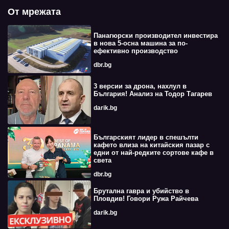
От мрежата
Панагюрски производител инвестира
в нова 5-осна машина за по-
ефективно производство
dbr.bg
3 версии за дрона, нахлул в
България! Анализ на Тодор Тагарев
darik.bg
Българският лидер в спешълти
кафето влиза на китайския пазар с
едни от най-редките сортове кафе в
света
dbr.bg
Брутална гавра и убийство в
Пловдив! Говори Ружа Райчева
darik.bg