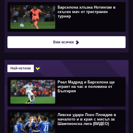
Барселона хлъзна Нотингам в
скъсен мач от тристранен
турнир
Виж всички
Най-четени
Реал Мадрид и Барселона ще
играят на час и половина от
България
Левски удари Локо Пловдив в
началото и в края с мисъл за
Шампионска лига (ВИДЕО)