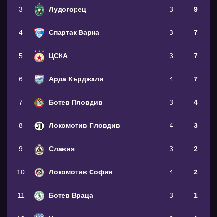
3
Лудогорец
3
9
4
Спартак Варна
3
7
5
ЦСКА
3
7
6
Арда Кърджали
4
7
7
Ботев Пловдив
3
4
8
Локомотив Пловдив
4
3
9
Славия
3
2
10
Локомотив София
4
2
11
Ботев Враца
3
1