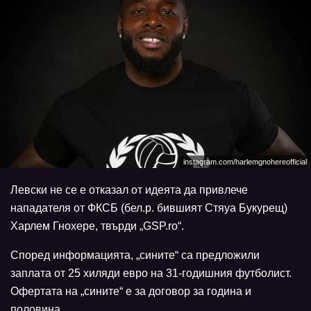
instagram.com/harlemgnohereofficial
Левски не се е отказал от идеята да привлече
нападателя от ФКСБ (бел.р. бившият Стяуа Букурещ)
Харлем Гнохере, твърди „GSP.ro“.
Според информацията, „сините“ са предложили
заплата от 25 хиляди евро на 31-годишния футболист.
Офертата на „сините“ е за договор за година и
половина.