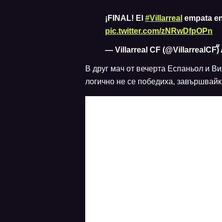
¡FINAL! El
#Villarreal
empata en
pic.twitter.com/zNRwDfpOPn
— Villarreal CF (@VillarrealCF)
В друг мач от вечерта Еспаньол и В
логично не се победиха, завършвайки