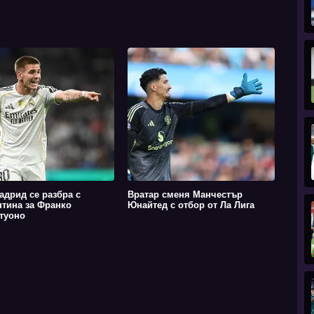
адрид се разбра с
Вратар сменя Манчестър
тина за Франко
Юнайтед с отбор от Ла Лига
туоно