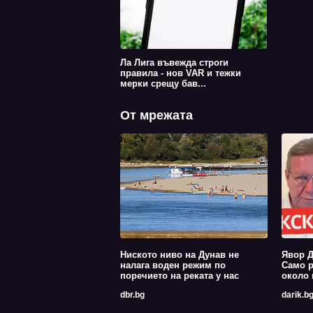
Ла Лига въвежда строги
правила - нов VAR и тежки
мерки срещу бав...
От мрежата
Ниското ниво на Дунав не
Явор Д
налага воден режим по
Само р
поречието на реката у нас
около 
dbr.bg
darik.b