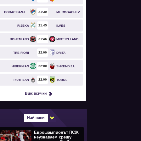
21
30
BORAC BANJA LUKA
ML ROGACHEV
21
45
RIJEKA
ILVES
21
45
BOHEMIANS
MIDTJYLLAND
22
00
TRE FIORI
DRITA
22
00
HIBERNIAN
SHKENDIJA
22
00
PARTIZAN
TOBOL
Виж всички
Най-нови
Еврошампионът ПСЖ
неузнаваем срещу