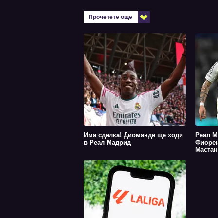
Прочетете още
Има сделка! Диоманде ще ходи
Реал М
в Реал Мадрид
Фиорен
Мастан