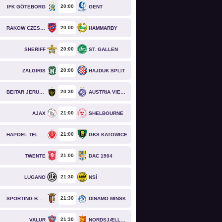
20
00
IFK GÖTEBORG
GENT
20
00
RAKOW CZESTOCHOWA
HAMMARBY
20
00
SHERIFF
ST. GALLEN
20
00
ZALGIRIS
HAJDUK SPLIT
20
30
BEITAR JERUSALEM
AUSTRIA VIENNA
21
00
AJAX
SHELBOURNE
21
00
HAPOEL TEL AVIV
GKS KATOWICE
21
00
TWENTE
DAC 1904
21
30
LUGANO
NSÍ
21
30
SPORTING BRAGA
DINAMO MINSK
21
30
VALUR
NORDSJÆLLAND