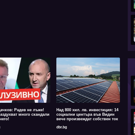
ачков: Радев не лъже!
Над 800 хил. лв. инвестиция: 14
аздухват много скандали
социални центъра във Видин
него!
вече произвеждат собствен ток
g
dbr.bg