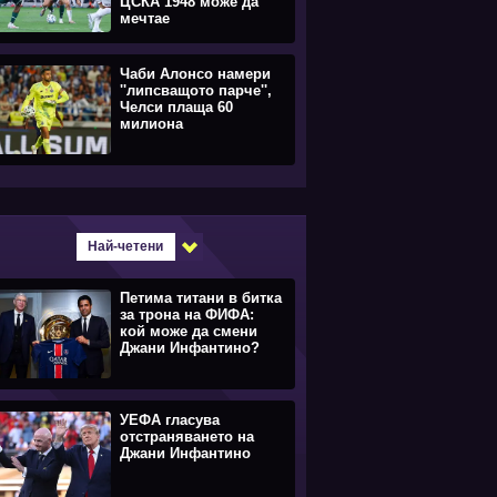
ЦСКА 1948 може да
мечтае
Чаби Алонсо намери
''липсващото парче'',
Челси плаща 60
милиона
Най-четени
Петима титани в битка
за трона на ФИФА:
кой може да смени
Джани Инфантино?
УЕФА гласува
отстраняването на
Джани Инфантино