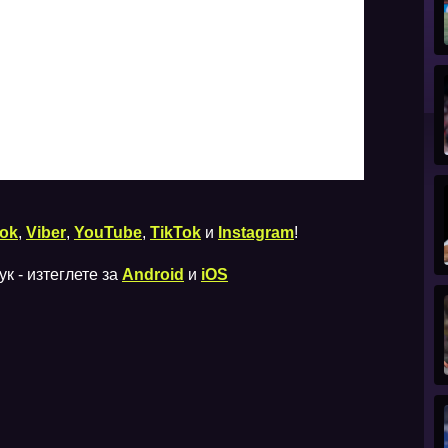
ok
,
Viber
,
YouTube
,
TikTok
и
Instagram
!
к - изтеглете за
Android
и
iOS