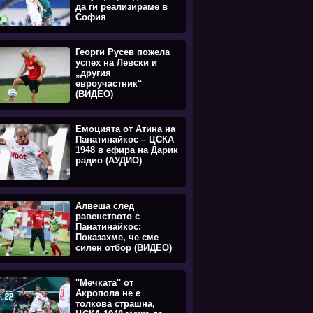
да ги реализираме в
София
Георги Русев пожела
успех на Левски и
„другия
евроучастник“
(ВИДЕО)
Емоцията oт Атина на
Панатинайкос – ЦСКА
1948 в ефира на Дарик
радио (АУДИО)
Алвеша след
равенството с
Панатинайкос:
Показахме, че сме
силен отбор (ВИДЕО)
''Мечката'' от
Акропола не е
толкова страшна,