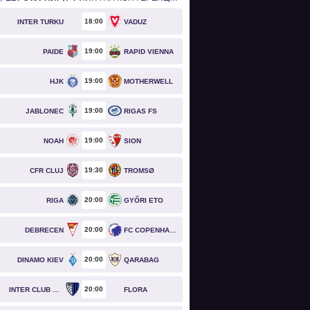
18
00
INTER TURKU
VADUZ
19
00
PAIDE
RAPID VIENNA
19
00
HJK
MOTHERWELL
19
00
JABLONEC
RIGAS FS
19
00
NOAH
SION
19
30
CFR CLUJ
TROMSØ
20
00
RIGA
GYŐRI ETO
20
00
DEBRECEN
FC COPENHAGEN
20
00
DINAMO KIEV
QARABAG
20
00
INTER CLUB D'ESCALDES
FLORA