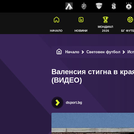
МОНДИАЛ
НАЧАЛО
НОВИНИ
2026
БГ ФУТ
Начало
Световен футбол
Ис
Валенсия стигна в кра
(ВИДЕО)
dsport.bg