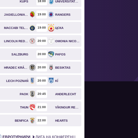
18
00
KUPS
UNIVERSITATEA CRAIOVA
19
00
JAGIELLONIA BIAŁYSTOK
RANGERS
19
00
MACCABI TEL AVIV
ЦСКА
20
00
LINCOLN RED IMPS
OMONIA NICOSIA
20
00
SALZBURG
PAFOS
20
00
HRADEC KRÁLOVÉ
BESIKTAS
20
00
LECH POZNAŃ
KÍ
20
45
PAOK
ANDERLECHT
21
00
THUN
VÍKINGUR REYKJAVÍK
22
00
BENFICA
HEARTS
ЕВРОТУРНИРИ
ЛИГА НА КОНФЕРЕНЦИИТЕ