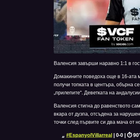
Валенсия завърши наравно 1:1 в гост
Домакините поведоха още в 16-ата м
получи топката в центъра, обърна с
„прилепите“. Деветката на андалусии
Валенсия стигна до равенството сам
вкара от дузпа, отсъдена за нарушен
точки след първите си два мача от н
#EspanyolVillarreal
| 0-0 | ⏱️ 90