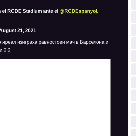
 el RCDE Stadium ante el
@RCDEspanyol
.
August 21, 2021
иляреал изиграха равностоен мач в Барселона и
 0:0.