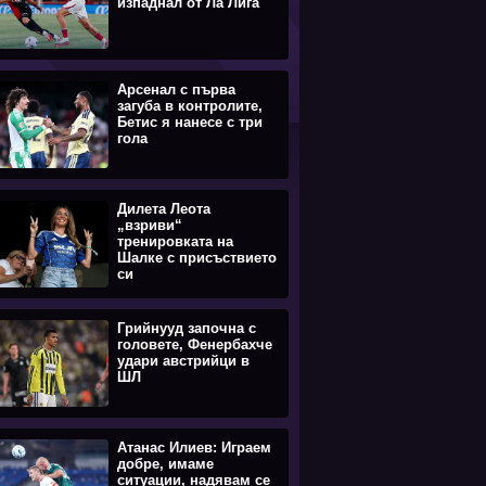
изпаднал от Ла Лига
Арсенал с първа
загуба в контролите,
Бетис я нанесе с три
гола
Дилета Леота
„взриви“
тренировката на
Шалке с присъствието
си
Грийнууд започна с
головете, Фенербахче
удари австрийци в
ШЛ
Атанас Илиев: Играем
добре, имаме
ситуации, надявам се