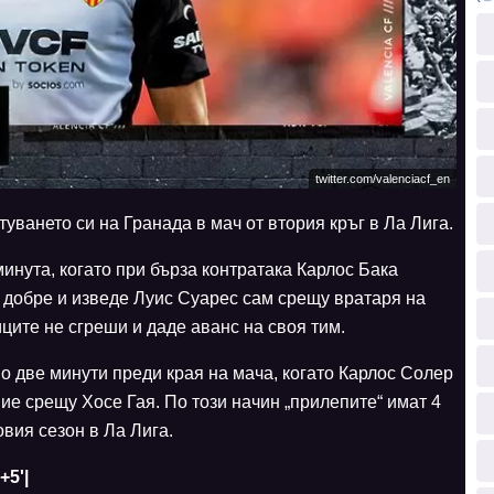
twitter.com/valenciacf_en
уването си на Гранада в мач от втория кръг в Ла Лига.
инута, когато при бърза контратака Карлос Бака
е добре и изведе Луис Суарес сам срещу вратаря на
ците не сгреши и даде аванс на своя тим.
о две минути преди края на мача, когато Карлос Солер
ие срещу Хосе Гая. По този начин „прилепите“ имат 4
овия сезон в Ла Лига.
'+5'|