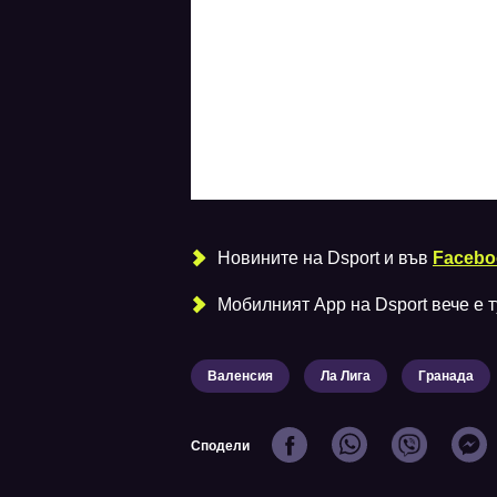
Новините на Dsport и във
Facebo
Мобилният Аpp на Dsport вече е ту
Валенсия
Ла Лига
Гранада
Сподели