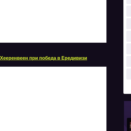
Хееренвеен при победа в Ередивизи