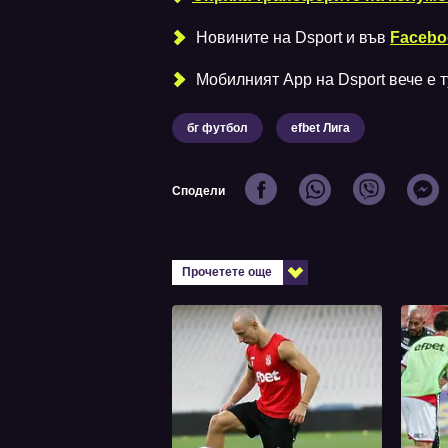
Новините на Dsport и във
Facebo
Мобилният Аpp на Dsport вече е ту
бг футбол
efbet Лига
Сподели
Прочетете още