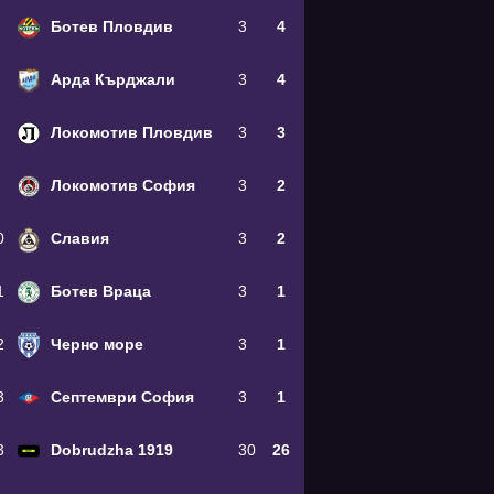
Ботев Пловдив
3
4
Арда Кърджали
3
4
Локомотив Пловдив
3
3
Локомотив София
3
2
0
Славия
3
2
1
Ботев Враца
3
1
2
Черно море
3
1
3
Септември София
3
1
3
Dobrudzha 1919
30
26