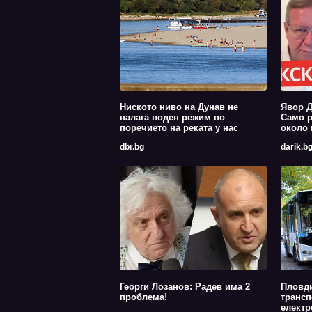
Ниското ниво на Дунав не
Явор Д
налага воден режим по
Само р
поречието на реката у нас
около 
dbr.bg
darik.b
Георги Лозанов: Радев има 2
Пловди
проблема!
трансп
електр