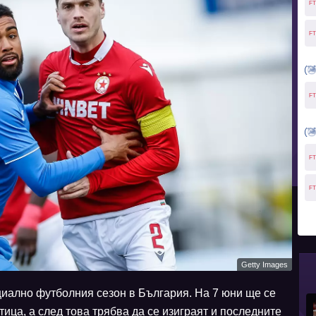
FT
FT
FT
FT
FT
Getty Images
иално футболния сезон в България. На 7 юни ще се
ица, а след това трябва да се изиграят и последните