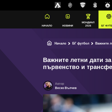
МОНДИАЛ
НАЧАЛО
НОВИНИ
2026
БГ ФУТ
Начало
БГ футбол
Важните летни
Важните летни дати за
първенство и трансфе
Веско Вълчев