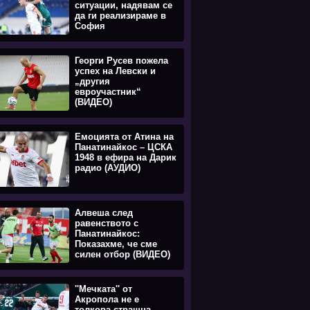
ситуации, надявам се
да ги реализираме в
София
Георги Русев пожела
успех на Левски и
„другия
евроучастник“
(ВИДЕО)
Емоцията oт Атина на
Панатинайкос – ЦСКА
1948 в ефира на Дарик
радио (АУДИО)
Алвеша след
равенството с
Панатинайкос:
Показахме, че сме
силен отбор (ВИДЕО)
''Мечката'' от
Акропола не е
толкова страшна,