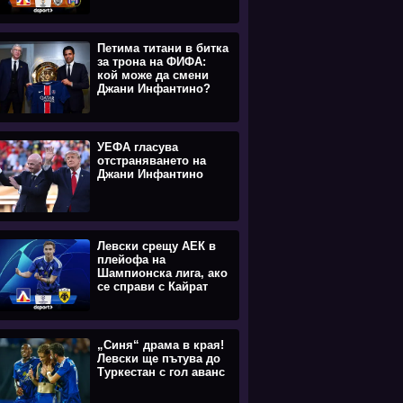
Петима титани в битка
за трона на ФИФА:
кой може да смени
Джани Инфантино?
УЕФА гласува
отстраняването на
Джани Инфантино
Левски срещу АЕК в
плейофа на
Шампионска лига, ако
се справи с Кайрат
„Синя“ драма в края!
Левски ще пътува до
Туркестан с гол аванс