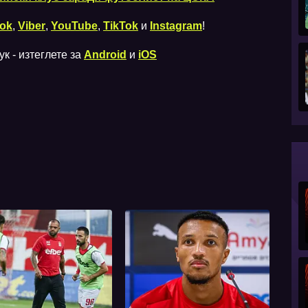
ok
,
Viber
,
YouTube
,
TikTok
и
Instagram
!
к - изтеглете за
Android
и
iOS