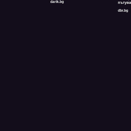
darik.bg
пътува
dbr.bg