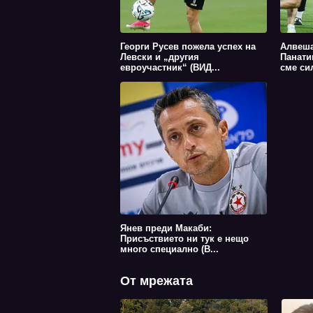
Георги Русев пожела успех на
Алвеша
Левски и „другия
Панати
евроучастник“ (ВИД...
сме сил
Янев преди Макаби:
Присъствието ни тук е нещо
много специално (В...
От мрежата