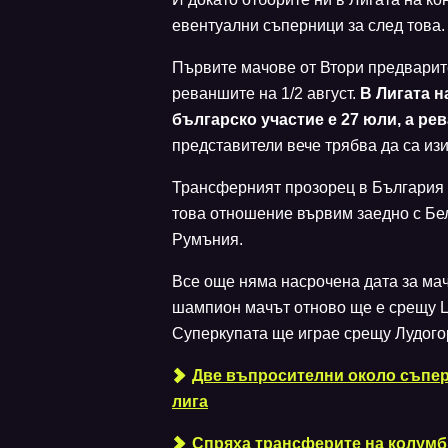
евентуални съперници за след това.
Първите мачове от Втори предварите
реваншите на 1/2 август.
В Лигата н
българско участие е 27 юли, а рев
представители вече трябва да са из
Трансферният прозорец в България
това отношение вървим заедно с Бе
Румъния.
Все още няма насрочена дата за мач
шампион мачът отново ще е срещу Ц
Суперкупата ще играе срещу Лудого
Две въпросителни около съпе
лига
Спряха трансферите на колумб