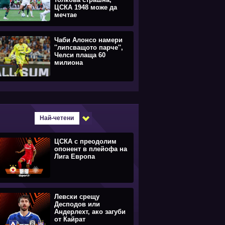
ЦСКА 1948 може да
мечтае
Чаби Алонсо намери
''липсващото парче'',
Челси плаща 60
милиона
Най-четени
ЦСКА с преодолим
опонент в плейофа на
Лига Европа
Левски срещу
Десподов или
Андерлехт, ако загуби
от Кайрат