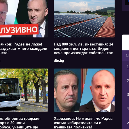
ачков: Радев не лъже!
Над 800 хил. лв. инвестиция: 14
аздухват много скандали
социални центъра във Видин
него!
вече произвеждат собствен ток
g
dbr.bg
1
2
3
4
в обновява градския
Харизанов: Не мисля, че Радев
5
орт с 20 нови
излъга избирателите си с
обуса, учениците ще
външната политика!