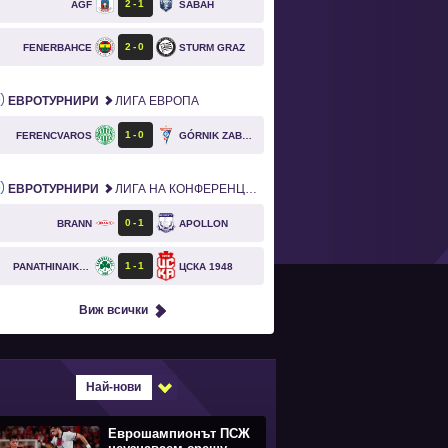
2
1
AGF
SABAH
2
0
FENERBAHCE
STURM GRAZ
ЕВРОТУРНИРИ
ЛИГА ЕВРОПА
1
0
FERENCVAROS
GÓRNIK ZABRZE
ЕВРОТУРНИРИ
ЛИГА НА КОНФЕРЕНЦИИТЕ
0
1
BRANN
APOLLON
1
1
PANATHINAIKOS
ЦСКА 1948
Виж всички
Най-нови
Еврошампионът ПСЖ