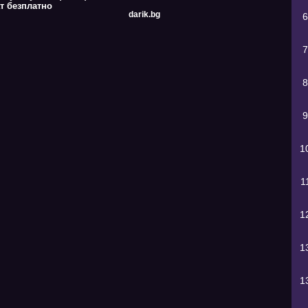
т безплатно
darik.bg
6
7
8
9
1
1
1
1
1