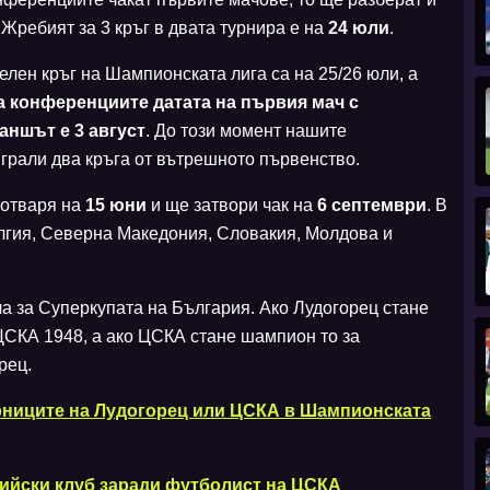
 Жребият за 3 кръг в двата турнира е на
24 юли
.
лен кръг на Шампионската лига са на 25/26 юли, а
а конференциите датата на първия мач с
аншът е 3 август
. До този момент нашите
играли два кръга от вътрешното първенство.
 отваря на
15 юни
и ще затвори чак на
6 септември
. В
лгия, Северна Македония, Словакия, Молдова и
а за Суперкупата на България. Ако Лудогорец стане
СКА 1948, а ако ЦСКА стане шампион то за
рец.
рниците на Лудогорец или ЦСКА в Шампионската
ийски клуб заради футболист на ЦСКА