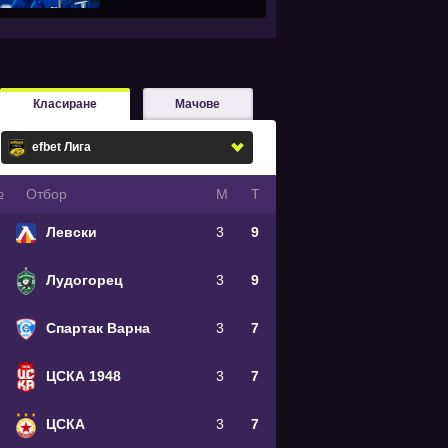
Класиране
Мачове
№
Oтбор
М
Т
Левски
3
9
Лудогорец
3
9
Спартак Варна
3
7
ЦСКА 1948
3
7
ЦСКА
3
7