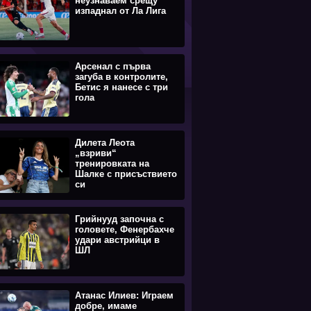
неузнаваем срещу
изпаднал от Ла Лига
Арсенал с първа
загуба в контролите,
Бетис я нанесе с три
гола
Дилета Леота
„взриви“
тренировката на
Шалке с присъствието
си
Грийнууд започна с
головете, Фенербахче
удари австрийци в
ШЛ
Атанас Илиев: Играем
добре, имаме