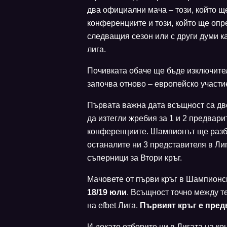
два официални мача – този, който щ
конференциите и този, който ще опре
следващия сезон или с други думи к
лига.
Почивката обаче ще бъде изключите
започва отново – европейско участи
Първата важна дата всъщност са дв
да изтегли жребия за 1 и 2 предвари
конференциите. Шампионът ще разбе
останалите ни 3 представителя в Ли
съперници за Втори кръг.
Мачовете от първи кръг в Шампионск
18/19 юли
. Всъщност точно между т
на efbet Лига.
Първият кръг е предв
И докато отборите ни в Лигата на к