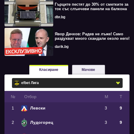
Гърците пестят до 30% от сметките за
ток със слънчеви панели на балкона
dbr.bg
Явор Дачков: Радев не лъже! Само
раздухват много скандали около него!
darik.bg
Класиране
Мачове
№
Oтбор
М
Т
1
Левски
3
9
2
Лудогорец
3
9