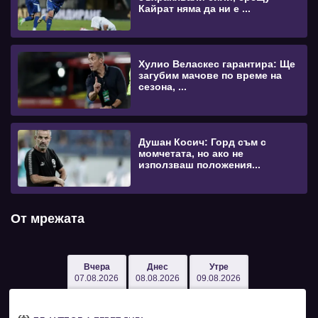
Кайрат няма да ни е ...
Хулио Веласкес гарантира: Ще
загубим мачове по време на
сезона, ...
Душан Косич: Горд съм с
момчетата, но ако не
използваш положения...
От мрежата
Вчера
Днес
Утре
07.08.2026
08.08.2026
09.08.2026