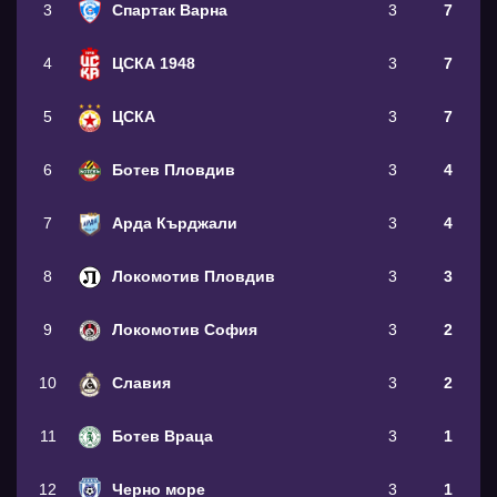
3
Спартак Варна
3
7
4
ЦСКА 1948
3
7
5
ЦСКА
3
7
6
Ботев Пловдив
3
4
7
Арда Кърджали
3
4
8
Локомотив Пловдив
3
3
9
Локомотив София
3
2
10
Славия
3
2
11
Ботев Враца
3
1
12
Черно море
3
1