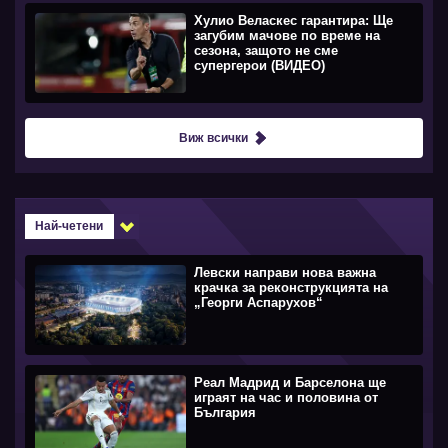
Хулио Веласкес гарантира: Ще
загубим мачове по време на
сезона, защото не сме
супергерои (ВИДЕО)
Виж всички
Най-четени
Левски направи нова важна
крачка за реконструкцията на
„Георги Аспарухов“
Реал Мадрид и Барселона ще
играят на час и половина от
България