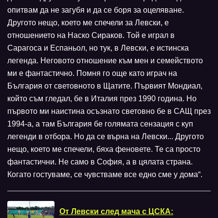
опитвам да не загубя и да се боря за оцеляване.
Другото нещо, което ме спечели за Левски, е
отношението на Наско Сираков. Той е играл в
Сарагоса и Еспаньол, но тук, в Левски, е истинска
легенда. Неговото отношение към мен и семейството
ми е фантастично. Помня го още като играч на
България от световното в Щатите. Първият Мондиал,
който съм гледал, бе в Италия през 1990 година. Но
първото ми наистина осъзнато световно бе в САЩ през
1994-а, а там България бе голямата сензация с куп
легенди в отбора. Но да се върна на Левски... Другото
нещо, което ме спечели, бяха феновете. Те са просто
фантастични. Не само в София, а в цялата страна.
Когато гостуваме, се чувстваме все едно сме у дома“.
От Левски след мача с ЦСКА: