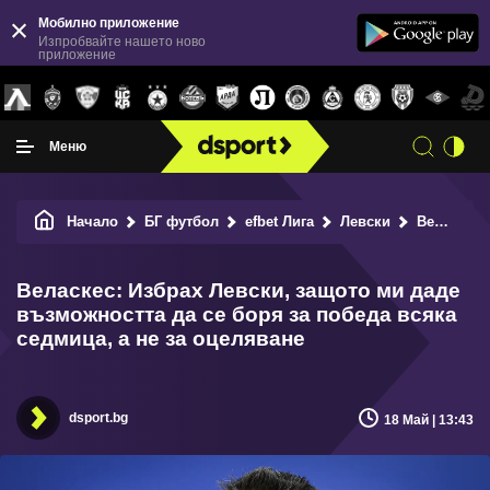
Мобилно приложение
Изпробвайте нашето ново
приложение
Меню
Начало
БГ футбол
efbet Лига
Левски
Веласкес: Избрах Левски, защото ми даде възможността да се боря за победа всяка седмица, а не за оцеляване
Веласкес: Избрах Левски, защото ми даде
възможността да се боря за победа всяка
седмица, а не за оцеляване
dsport.bg
18 Май | 13:43