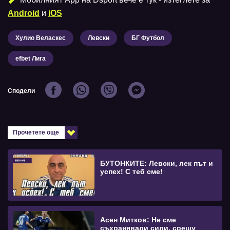
Android
и
iOS
Хулио Веласкес
Левски
БГ Футбол
efbet Лига
Сподели
Прочетете още
БУТОНКИТЕ: Левски, лек път и
успех! С теб сме!
Асен Митков: Не сме
съхранявали сили, срещу