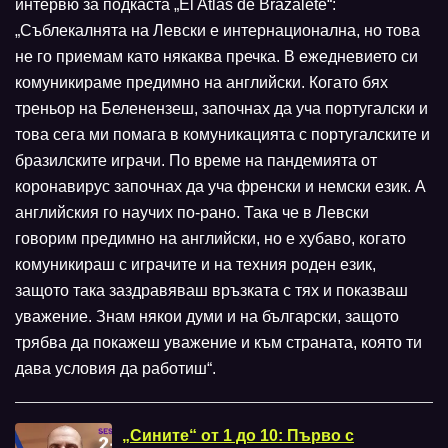
интервю за подкаста „El Atlas de Brazalete“:
„Съблекалнята на Левски е интернационална, но това
не го приемам като някаква пречка. В ежедневието си
комуникираме предимно на английски. Когато бях
треньор на Беленензеш, започнах да уча португалски и
това сега ми помага в комуникацията с португалските и
бразилските играчи. По време на пандемията от
коронавирус започнах да уча френски и немски език. А
английския го научих по-рано. Така че в Левски
говорим предимно на английски, но е хубаво, когато
комуникираш с играчите и на техния роден език,
защото така заздравяваш връзката с тях и показваш
уважение. Знам някои думи и на български, защото
трябва да покажеш уважение и към страната, която ти
дава условия да работиш“.
„Сините“ от 1 до 10: Първо с