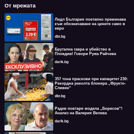
От мрежата
Лидл България поетапно преминава
към обозначаване на цените само в
евро
dbr.bg
Брутална гавра и убийство в
Пловдив! Говори Ружа Райчева
darik.bg
357 тона праскови при капацитет 230:
Рекордна реколта блокира „Фрукто-
Сливен“
dbr.bg
Радев повтаря модела „Борисов“!
Анализ на Валерия Велева
darik.bg