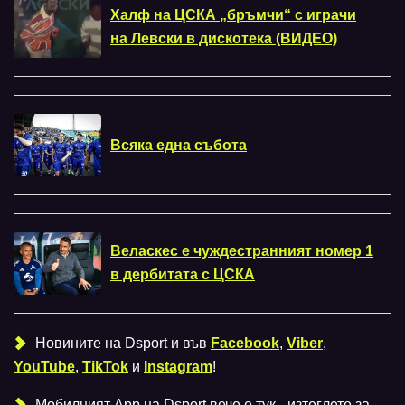
Халф на ЦСКА „бръмчи“ с играчи
на Левски в дискотека (ВИДЕО)
Всяка една събота
Веласкес е чуждестранният номер 1
в дербитата с ЦСКА
Новините на Dsport и във
Facebook
,
Viber
,
YouTube
,
TikTok
и
Instagram
!
Мобилният Аpp на Dsport вече е тук - изтеглете за