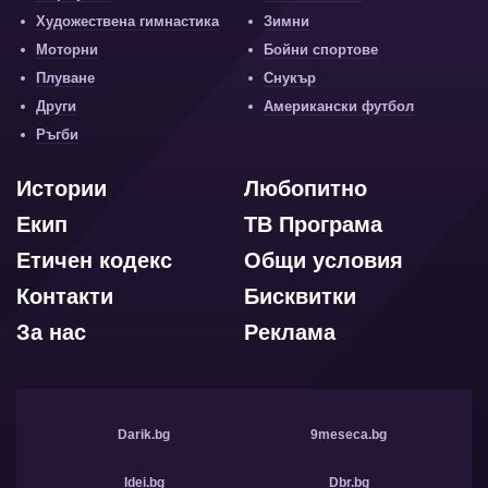
Художествена гимнастика
Зимни
Моторни
Бойни спортове
Плуване
Снукър
Други
Американски футбол
Ръгби
Истории
Любопитно
Екип
ТВ Програма
Етичен кодекс
Общи условия
Контакти
Бисквитки
За нас
Реклама
Darik.bg
9meseca.bg
Idei.bg
Dbr.bg