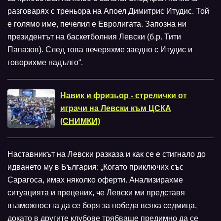
разговарях с треньора на Апоел Димитрис Итудис. Той
е голямо име, печелил е Евролигата. Запозна ни
президентът на баскетболния Левски (б.р. Тити
Папазов). След това вечеряхме заедно с Итудис и
говорихме надълго“.
Навик и фризьор - стрелички от
играчи на Левски към ЦСКА
(СНИМКИ)
Наставникът на Левски разказа и как се е стигнало до
идването му в България: „Когато приключих със
Сарагоса, имах няколко оферти. Анализирахме
ситуацията и прецених, че Левски ми представя
възможността да се боря за победа всяка седмица,
докато в другите клубове трябваше предимно да се