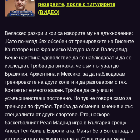
резервите, после с титулярите
(ВИДЕО)
Веласкес разкри и кои са изворите му на вдъхновение:
„Като по-млад бях обсебен от тренировките на Висенте
Кантаторе и на Франсиско Матурана във Валядолид.
Беше наистина удоволствие да се наблюдават и да се
изследват. Трябва да ви кажа, че съм пътувал до
Бразилия, Аржентина и Мексико, за да наблюдавам
тренировките на други колеги и да разговарям с тях.
Контактът е много важен. Трябва да се учиш и
усъвършенстваш постоянно. Но тук не говоря само за
треньори по футбол. Трябва да обменяш мнения и със
специалисти от други спортове. Ето, наскоро
баскетболният Реал Мадрид игра в България срещу
Апоел Тел Авив в Евролигата. Мачът бе в Ботевград, а
аз присъствах на живо в залата. След края на мача