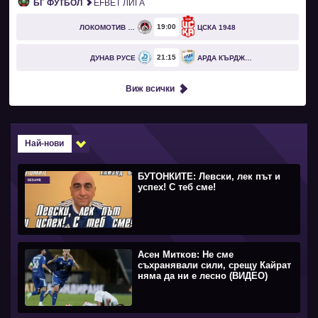
БГ ФУТБОЛ
EFBET ЛИГА
19
00
ЛОКОМОТИВ СОФИЯ
ЦСКА 1948
21
15
ДУНАВ РУСЕ
АРДА КЪРДЖАЛИ
Виж всички
Най-нови
БУТОНКИТЕ: Левски, лек път и
успех! С теб сме!
Асен Митков: Не сме
съхранявали сили, срещу Кайрат
няма да ни е лесно (ВИДЕО)