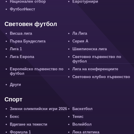
Национален отбор
Евротурнири
ФутболНекст
Световен футбол
Висша лига
Ла Лига
Първа Бундеслига
Серия А
Лига 1
Шампионска лига
Лига Европа
Световно първенство по
футбол
Европейско първенство по
Лига на конференциите
футбол
Световно клубно първенство
Други
Спорт
Зимни олимпийски игри 2026
Баскетбол
Бокс
Тенис
Вдигане на тежести
Волейбол
Формула 1
Лека атлетика