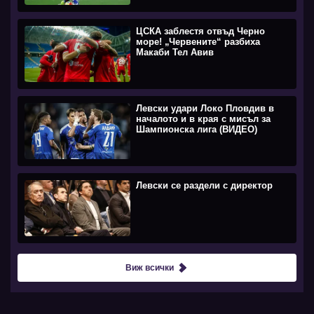
ЦСКА заблестя отвъд Черно
море! „Червените“ разбиха
Макаби Тел Авив
Левски удари Локо Пловдив в
началото и в края с мисъл за
Шампионска лига (ВИДЕО)
Левски се раздели с директор
Виж всички