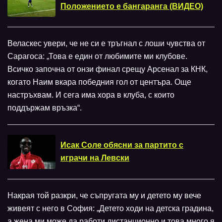
Положението е бангаранга (ВИДЕО)
Веласкес увери, че не си е тръгнал с лоши чувства от
Сарагоса: „Това е един от любимите ми клубове.
Всичко започна от онзи финал срещу Арсенал за КНК,
когато Наим вкара победния гол от центъра. Още
настръхвам. И сега има хора в клуба, с които
поддържам връзка“.
Исак Соле обясни за партито с
играчи на Левски
Накрая той разкри, че съпругата му и детето му вече
живеят с него в София: „Детето ходи на детска градина,
а жена ми може да работи дистанционно и това много я