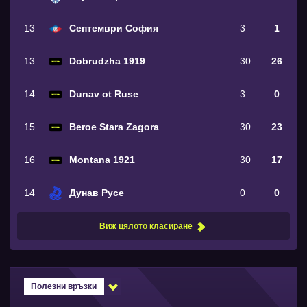
13
Септември София
3
1
13
Dobrudzha 1919
30
26
14
Dunav ot Ruse
3
0
15
Beroe Stara Zagora
30
23
16
Montana 1921
30
17
14
Дунав Русе
0
0
Виж цялото класиране
Полезни връзки