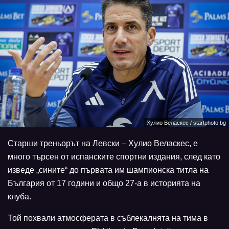
Хулио Веласкес / startphoto.bg
Старши треньорът на Левски – Хулио Веласкес, е
много търсен от испанските спортни издания, след като
изведе „сините“ до първата им шампионска титла на
България от 17 години и общо 27-а в историята на
клуба.
Той похвали атмосферата в съблекалнята на тима в