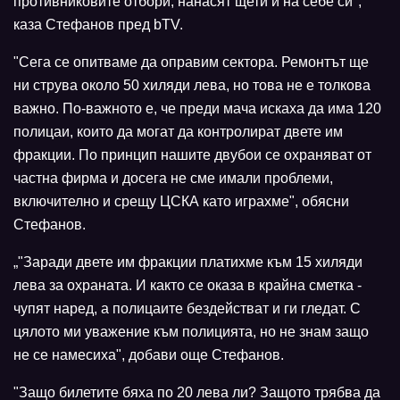
противниковите отбори, нанасят щети и на себе си",
каза Стефанов пред bTV.
"Сега се опитваме да оправим сектора. Ремонтът ще
ни струва около 50 хиляди лева, но това не е толкова
важно. По-важното е, че преди мача искаха да има 120
полицаи, които да могат да контролират двете им
фракции. По принцип нашите двубои се охраняват от
частна фирма и досега не сме имали проблеми,
включително и срещу ЦСКА като играхме", обясни
Стефанов.
„"Заради двете им фракции платихме към 15 хиляди
лева за охраната. И както се оказа в крайна сметка -
чупят наред, а полицаите бездействат и ги гледат. С
цялото ми уважение към полицията, но не знам защо
не се намесиха", добави още Стефанов.
"Защо билетите бяха по 20 лева ли? Защото трябва да