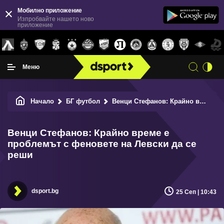
Мобилно приложение
Изпробвайте нашето ново
приложение
Меню
Начало
БГ футбол
Венци Стефанов: Крайно време е проблемът с феновете на Левски да се реши
Венци Стефанов: Крайно време е
проблемът с феновете на Левски да се
реши
dsport.bg
25 Сеп | 10:43