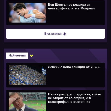
Бен Шелтън се класира за
четвъртфиналите в Монреал
Виж всички
Най-четени
Левски с нова санкция от УЕФА
Пълна разруха: стадионът, който
бе открит от България, е в
катастрофално състояние