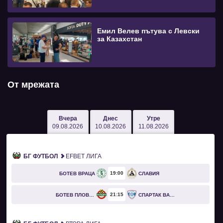
Емил Велев пътува с Левски
за Казахстан
От мрежата
Вчера
Днес
Утре
09.08.2026
10.08.2026
11.08.2026
БГ ФУТБОЛ
EFBET ЛИГА
19
00
БОТЕВ ВРАЦА
СЛАВИЯ
21
15
БОТЕВ ПЛОВДИВ
СПАРТАК ВАРНА