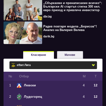
„Сбъркахме и пренаписахме всичко“:
Български AI стартъп стигна 300 хил.
евро приход и привлече инвеститор
dbr.bg
Радев повтаря модела „Борисов“!
Анализ на Валерия Велева
darik.bg
Класиране
Мачове
№
Oтбор
М
Т
1
Левски
4
12
2
Лудогорец
4
12