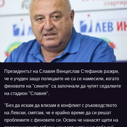
Президентът на Славия Венцеслав Стефанов разкри,
че е учуден защо полицаите не са се намесили, когато
феновете на "сините" са започнали да чупят седалките
на стадион "Славия".
"Без да искам да влизам в конфликт с ръкoводството
на Левски, смятам, че е крайно време да си решат
проблемите с феновете си. Освен че нанасят щети на