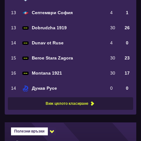
13
Септември София
4
1
13
Dobrudzha 1919
30
26
14
Dunav ot Ruse
4
0
15
Beroe Stara Zagora
30
23
16
Montana 1921
30
17
14
Дунав Русе
0
0
Виж цялото класиране
Полезни връзки