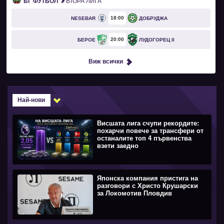
БГ ФУТБОЛ
ВТОРА ЛИГА
18
00
NESEBAR
ДОБРУДЖА
20
00
БЕРОЕ
ЛУДОГОРЕЦ II
Виж всички
Най-нови
Висшата лига счупи рекордите:
похарчи повече за трансфери от
останалите топ 4 първенства
взети заедно
Японска компания пристига на
разговори с Христо Крушарски
за Локомотив Пловдив