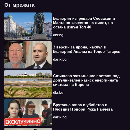
От мрежата
България изпревари Словакия и
Малта по качество на живот, но
остана извън Топ 40
dbr.bg
3 версии за дрона, нахлул в
България! Анализ на Тодор Тагарев
darik.bg
Слънчево затъмнение поставя под
допълнителен натиск енергийната
система на Европа
dbr.bg
Брутална гавра и убийство в
Пловдив! Говори Ружа Райчева
darik.bg