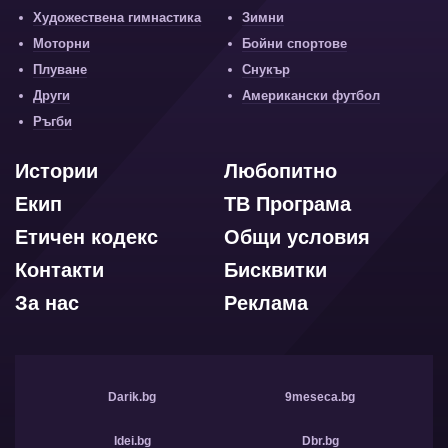
Художествена гимнастика
Зимни
Моторни
Бойни спортове
Плуване
Снукър
Други
Американски футбол
Ръгби
Истории
Любопитно
Екип
ТВ Програма
Етичен кодекс
Общи условия
Контакти
Бисквитки
За нас
Реклама
Darik.bg
9meseca.bg
Idei.bg
Dbr.bg