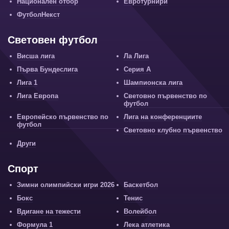
Национален отбор
Евротурнири
ФутболНекст
Световен футбол
Висша лига
Ла Лига
Първа Бундеслига
Серия А
Лига 1
Шампионска лига
Лига Европа
Световно първенство по
футбол
Европейско първенство по
Лига на конференциите
футбол
Световно клубно първенство
Други
Спорт
Зимни олимпийски игри 2026
Баскетбол
Бокс
Тенис
Вдигане на тежести
Волейбол
Формула 1
Лека атлетика