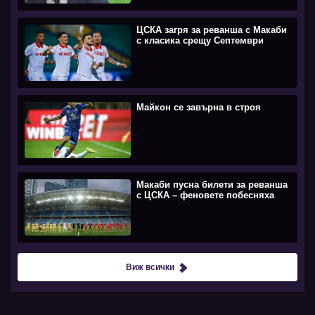
ЦСКА загря за реванша с Макаби
с класика срещу Септември
Майкон се завърна в строя
Макаби пусна билети за реванша
с ЦСКА – феновете побесняха
Виж всички