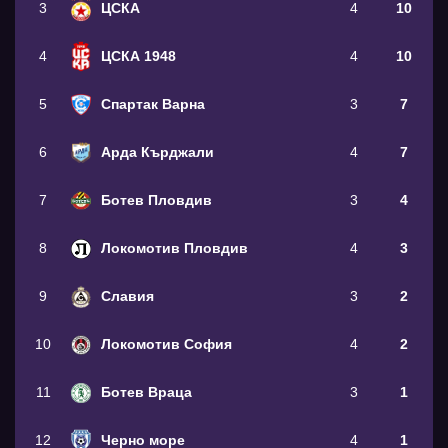
3
ЦСКА
4
10
4
ЦСКА 1948
4
10
5
Спартак Варна
3
7
6
Арда Кърджали
4
7
7
Ботев Пловдив
3
4
8
Локомотив Пловдив
4
3
9
Славия
3
2
10
Локомотив София
4
2
11
Ботев Враца
3
1
12
Черно море
4
1