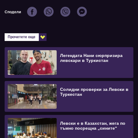
Сподели
Прочетете още
Легендата Нани сюрпризира
левскари в Туркистан
Солидни проверки за Левски в
Туркeстан
Левски е в Казахстан, жега по
тъмно посрещна „сините“