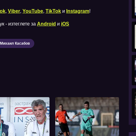
ok
,
Viber
,
YouTube
,
TikTok
и
Instagram
!
к - изтеглете за
Android
и
iOS
Михаил Касабов