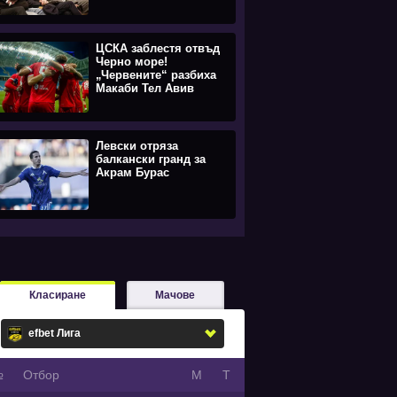
ЦСКА заблестя отвъд
Черно море!
„Червените“ разбиха
Макаби Тел Авив
Левски отряза
балкански гранд за
Акрам Бурас
Класиране
Мачове
№
Oтбор
М
Т