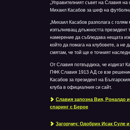
„Управителният съвет на Славия на
Михаил Касабов за шеф на футболната
„Михаил Касабов разполага с голям 
изпълняващ длъжността президент то
намерение да съблюдава нещата изк
който да помага на клубовете, а не 
смятам, че той ще е точният наслед
От Славия потвърдиха, че издигат К
ПФК Славия 1913 АД се взе решение
Касабов за президент на Българския
клуба в официалния си сайт.
Славия запозна Вия, Роналдо и
спаринг с Берое
Загорчич: Одобрих Исак Суле 