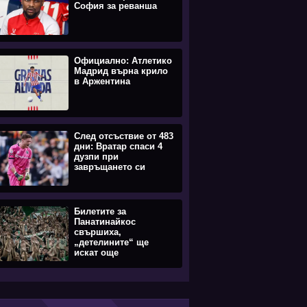
София за реванша
Официално: Атлетико
Мадрид върна крило
в Аржентина
След отсъствие от 483
дни: Вратар спаси 4
дузпи при
завръщането си
Билетите за
Панатинайкос
свършиха,
„детелините“ ще
искат още