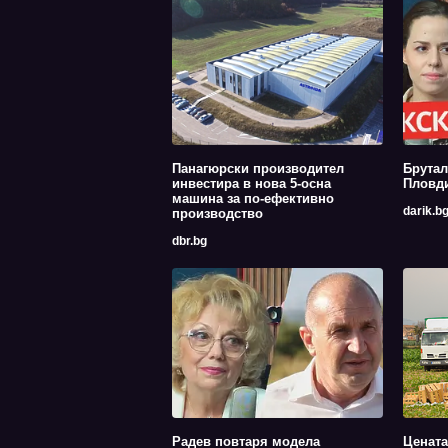
Панагюрски производител
Брутал
инвестира в нова 5-осна
Пловди
машина за по-ефективно
darik.b
производство
dbr.bg
Радев повтаря модела
Цената