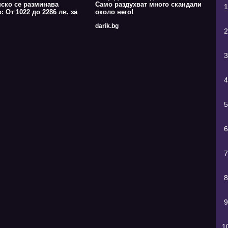
ско се разминава
Само раздухват много скандали
1
: От 1022 до 2286 лв. за
около него!
darik.bg
2
3
4
5
6
7
8
9
1