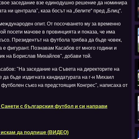
 свое заседание взе единодушно решение да номинира
 ни централа", каза босът на „белите“ пред „Блиц“.
международен опит. От посочването му за временно
й посети мачове в провинцията и показа, че има
ъсо. Президентът на футбола трябва да бъде човек,
да е фигурант. Познавам Касабов от много години и
ник на Борислав Михайлов", добави той.
асабов: "На заседание на Съвета на директорите на
 да бъде издигната кандидатурата на г-н Михаил
 футболен съюз на предстоящия Конгрес", написаха от
 Санети с българския футбол и си направи
и искам да подпише (ВИДЕО)