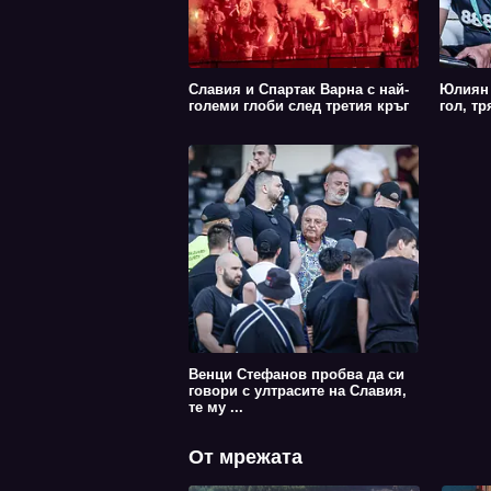
Славия и Спартак Варна с най-
Юлиян 
големи глоби след третия кръг
гол, т
Венци Стефанов пробва да си
говори с ултрасите на Славия,
те му ...
От мрежата