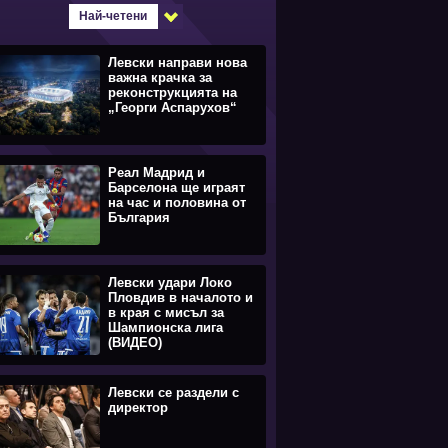
Най-четени
Левски направи нова
важна крачка за
реконструкцията на
„Георги Аспарухов“
Реал Мадрид и
Барселона ще играят
на час и половина от
България
Левски удари Локо
Пловдив в началото и
в края с мисъл за
Шампионска лига
(ВИДЕО)
Левски се раздели с
директор