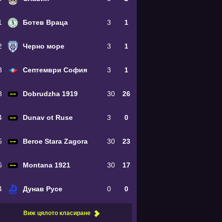
1
Ботев Враца
3
1
2
Черно море
3
1
3
Септември София
3
1
3
Dobrudzha 1919
30
26
4
Dunav ot Ruse
3
0
5
Beroe Stara Zagora
30
23
6
Montana 1921
30
17
4
Дунав Русе
0
0
Виж цялото класиране