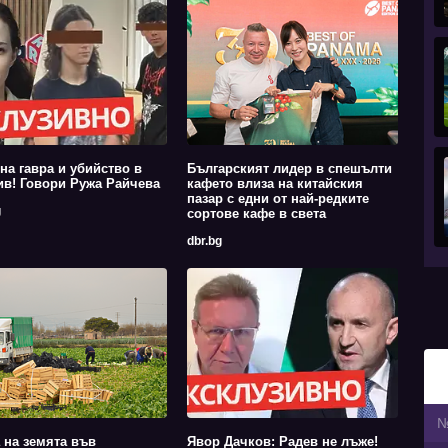
на гавра и убийство в
Българският лидер в спешълти
в! Говори Ружа Райчева
кафето влиза на китайския
пазар с едни от най-редките
g
сортове кафе в света
dbr.bg
 на земята във
Явор Дачков: Радев не лъже!