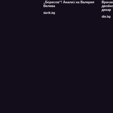
„Борисов“! Анализ на Валерия
Врачан
Велева
двойно
декар
darik.bg
dbr.bg