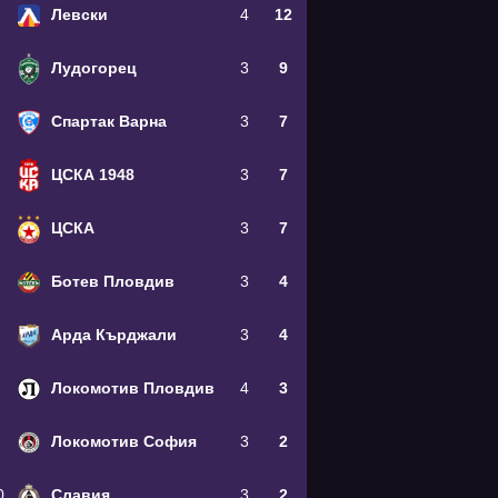
Левски
4
12
Лудогорец
3
9
Спартак Варна
3
7
ЦСКА 1948
3
7
ЦСКА
3
7
Ботев Пловдив
3
4
Арда Кърджали
3
4
Локомотив Пловдив
4
3
Локомотив София
3
2
0
Славия
3
2