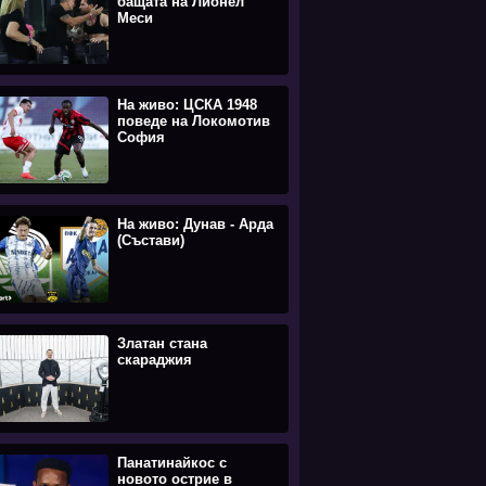
бащата на Лионел
Меси
На живо: ЦСКА 1948
поведе на Локомотив
София
На живо: Дунав - Арда
(Състави)
Златан стана
скараджия
Панатинайкос с
новото острие в