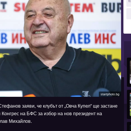
71
startphoto.bg
ефанов заяви, че клубът от „Овча Купел“ ще застане
Конгрес на БФС за избор на нов президент на
слав Михайлов.