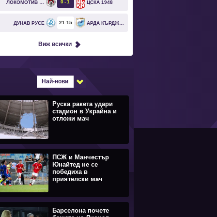
0
1
ЛОКОМОТИВ СОФИЯ
ЦСКА 1948
`
21
15
ДУНАВ РУСЕ
АРДА КЪРДЖАЛИ
Виж всички
Най-нови
Руска ракета удари
стадион в Украйна и
отложи мач
ПСЖ и Манчестър
Юнайтед не се
победиха в
приятелски мач
Барселона почете