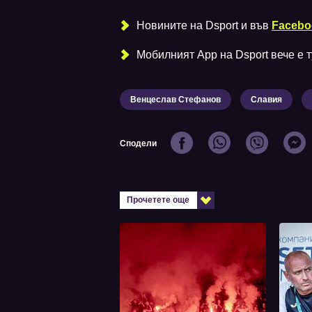
Новините на Dsport и във
Facebo
Мобилният Аpp на Dsport вече е ту
Венцеслав Стефанов
Славия
Сподели
Прочетете още