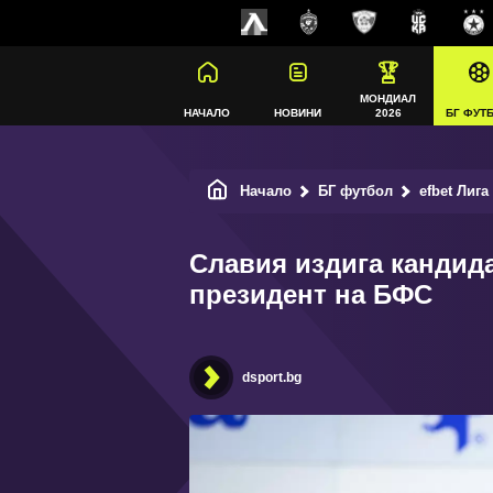
МОНДИАЛ
НАЧАЛО
НОВИНИ
2026
БГ ФУТ
Начало
БГ футбол
efbet Лига
Славия издига кандид
президент на БФС
dsport.bg