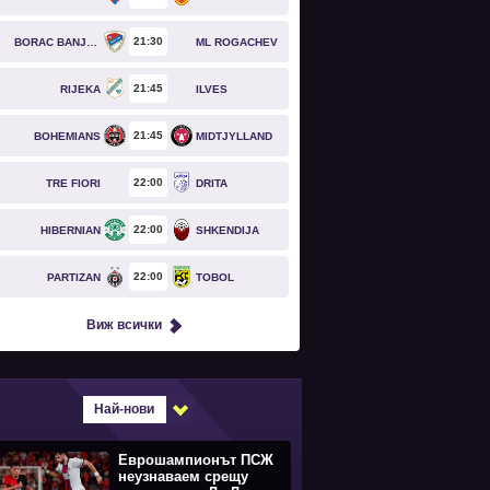
21
30
BORAC BANJA LUKA
ML ROGACHEV
21
45
RIJEKA
ILVES
21
45
BOHEMIANS
MIDTJYLLAND
22
00
TRE FIORI
DRITA
22
00
HIBERNIAN
SHKENDIJA
22
00
PARTIZAN
TOBOL
Виж всички
Най-нови
Еврошампионът ПСЖ
неузнаваем срещу