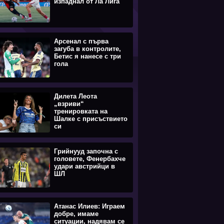
изпаднал от Ла Лига
Арсенал с първа
загуба в контролите,
Бетис я нанесе с три
гола
Дилета Леота
„взриви“
тренировката на
Шалке с присъствието
си
Грийнууд започна с
головете, Фенербахче
удари австрийци в
ШЛ
Атанас Илиев: Играем
добре, имаме
ситуации, надявам се