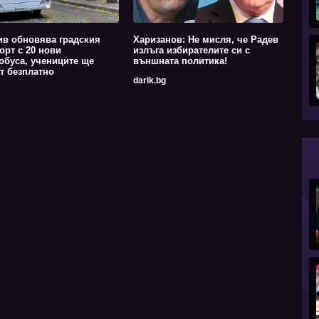
в обновява градския
Харизанов: Не мисля, че Радев
орт с 20 нови
излъга избирателите си с
обуса, учениците ще
външната политика!
т безплатно
darik.bg