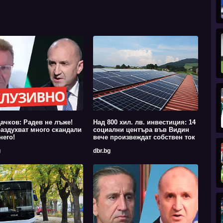
ачков: Радев не лъже!
Над 800 хил. лв. инвестиция: 14
аздухват много скандали
социални центъра във Видин
него!
вече произвеждат собствен ток
g
dbr.bg