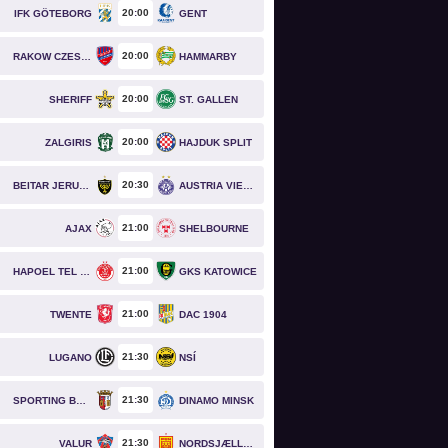
20
00
IFK GÖTEBORG
GENT
20
00
RAKOW CZESTOCHOWA
HAMMARBY
20
00
SHERIFF
ST. GALLEN
20
00
ZALGIRIS
HAJDUK SPLIT
20
30
BEITAR JERUSALEM
AUSTRIA VIENNA
21
00
AJAX
SHELBOURNE
21
00
HAPOEL TEL AVIV
GKS KATOWICE
21
00
TWENTE
DAC 1904
21
30
LUGANO
NSÍ
21
30
SPORTING BRAGA
DINAMO MINSK
21
30
VALUR
NORDSJÆLLAND