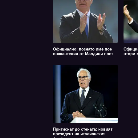
Официално: познато име пое
Официа
овакантения от Малдини пост
втори 
Притиснат до стената: новият
президент на италианския