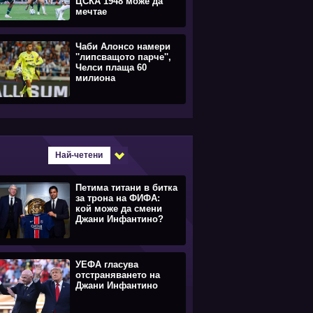
ЦСКА 1948 може да
мечтае
Чаби Алонсо намери
''липсващото парче'',
Челси плаща 60
милиона
Най-четени
Петима титани в битка
за трона на ФИФА:
кой може да смени
Джани Инфантино?
УЕФА гласува
отстраняването на
Джани Инфантино