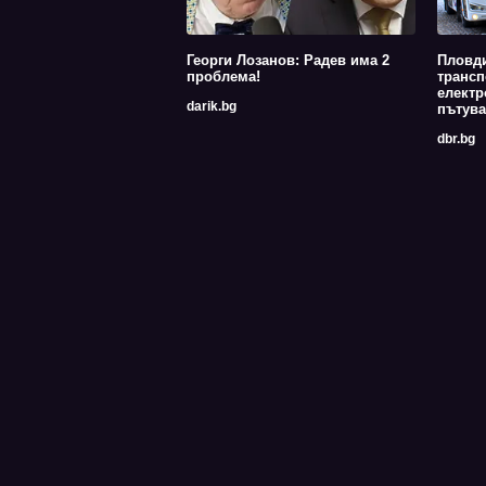
Георги Лозанов: Радев има 2
Пловди
проблема!
трансп
електр
darik.bg
пътува
dbr.bg