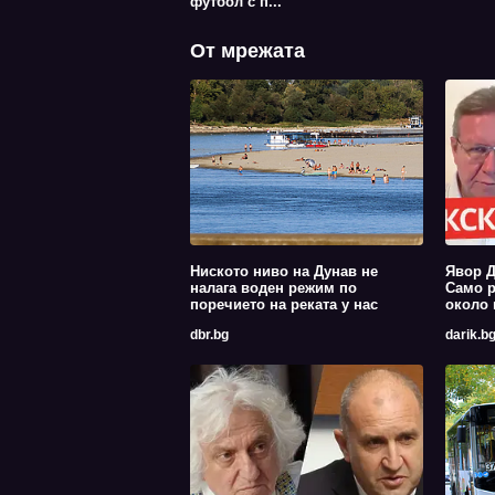
футбол с п...
От мрежата
Ниското ниво на Дунав не
Явор Д
налага воден режим по
Само р
поречието на реката у нас
около 
dbr.bg
darik.b