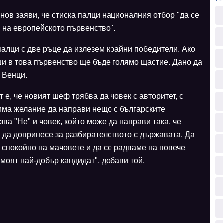
в заяви, че стиска палци националния отбор "да се
 на европейското първенство".
палци с две ръце да излезем крайни победители. Ако
ши в това първенство ще бъде голямо щастие. Дано да
 Венци.
 е, че новият шеф трябва да човек с авторитет, с
 има желание да направи нещо с българските
зва "Не" и човек, който може да направи така, че
 да допринесе за разбирателството с държавата. Да
 спокойно на мачовете и да се радваме на повече
моят най-добър кандидат", добави той.