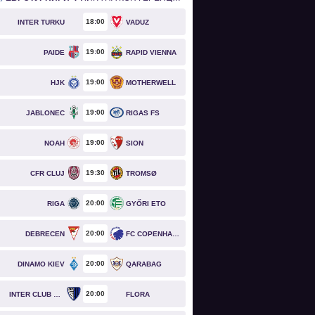
18
00
INTER TURKU
VADUZ
19
00
PAIDE
RAPID VIENNA
19
00
HJK
MOTHERWELL
19
00
JABLONEC
RIGAS FS
19
00
NOAH
SION
19
30
CFR CLUJ
TROMSØ
20
00
RIGA
GYŐRI ETO
20
00
DEBRECEN
FC COPENHAGEN
20
00
DINAMO KIEV
QARABAG
20
00
INTER CLUB D'ESCALDES
FLORA