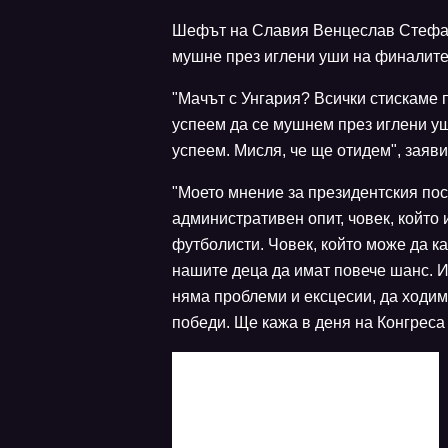
Шефът на Славия Венцеслав Стефано
мушне през иглени уши на финалите
"Мачът с Унгария? Всички стискаме 
успеем да се мушнем през иглени у
успеем. Мисля, че ще отидем", заяви
"Моето мнение за президентския пост
административен опит, човек, който
футболисти. Човек, който може да ка
нашите деца да имат повече шанс. И
няма проблеми и ексцесии, да ходим
победи. Ще кажа в деня на Конгреса 