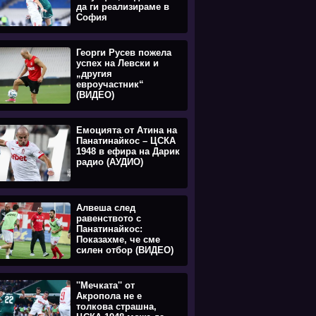
да ги реализираме в
София
Георги Русев пожела
успех на Левски и
„другия
евроучастник“
(ВИДЕО)
Емоцията oт Атина на
Панатинайкос – ЦСКА
1948 в ефира на Дарик
радио (АУДИО)
Алвеша след
равенството с
Панатинайкос:
Показахме, че сме
силен отбор (ВИДЕО)
''Мечката'' от
Акропола не е
толкова страшна,