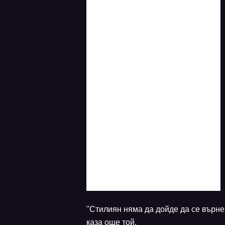
"Стилиян няма да дойде да се върне 
каза още той.