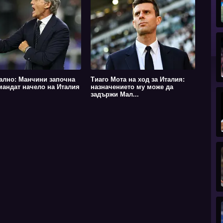
лно: Манчини започна
Тиаго Мота на ход за Италия:
мандат начело на Италия
назначението му може да
задържи Мал...