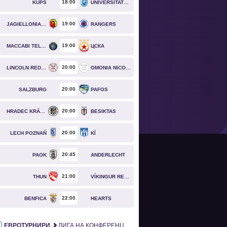
18
00
KUPS
UNIVERSITATEA CRAIOVA
19
00
JAGIELLONIA BIAŁYSTOK
RANGERS
19
00
MACCABI TEL AVIV
ЦСКА
20
00
LINCOLN RED IMPS
OMONIA NICOSIA
20
00
SALZBURG
PAFOS
20
00
HRADEC KRÁLOVÉ
BESIKTAS
20
00
LECH POZNAŃ
KÍ
20
45
PAOK
ANDERLECHT
21
00
THUN
VÍKINGUR REYKJAVÍK
22
00
BENFICA
HEARTS
ЕВРОТУРНИРИ
ЛИГА НА КОНФЕРЕНЦИИТЕ