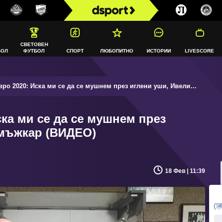
СВЕТОВЕН
БОЛ
ФУТБОЛ
СПОРТ
ЛЮБОПИТНО
ИСТОРИИ
LIVESCORE
2020: Иска ми се да се мушнем през иглени уши, Ивелин е мъжкар (ВИДЕО)
ска ми се да се мушнем през
 мъжкар (ВИДЕО)
18 Фев | 11:39