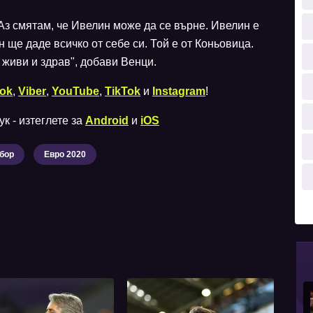
Аз смятам, че Ивелин може да се върне. Ивелин е
 ще даде всичко от себе си. Той е от Коньовица.
 живи и здрав", добави Венци.
ok
,
Viber
,
YouTube
,
TikTok
и
Instagram
!
к - изтеглете за
Android
и
iOS
бор
Евро 2020