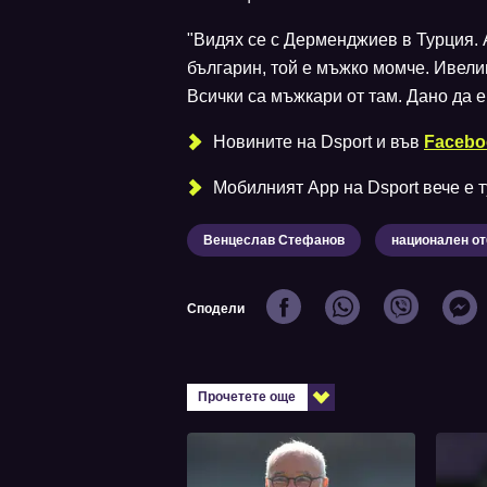
"Видях се с Дерменджиев в Турция. 
българин, той е мъжко момче. Ивелин
Всички са мъжкари от там. Дано да е
Новините на Dsport и във
Facebo
Мобилният Аpp на Dsport вече е ту
Венцеслав Стефанов
национален от
Сподели
Прочетете още