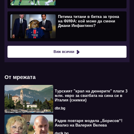
Петима титани в битка за трона
на ФИФА: кой може да смени
Джани Инфантино?
Виж всички
От мрежата
Турският "крал на дюнерите" плати 3
млн. евро за сватбата на сина си в
Италия (снимки)
dbr.bg
Радев повтаря модела „Борисов“!
Анализ на Валерия Велева
darik.bg