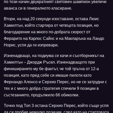
по този начин двукратният световен шампион увеличи
аванса си в генералното класиране.
Втори, на над 20 секунди изоставане, остава Люис
Хамилтън, който стартира от четвърта позиция, но
благодарение на много по-добрата скорост от
Ферарито на Карлос Сайнс и на Макларъна на Ландо
Норис, успя да ги изпревари.
Изненадващо, на подиума се качи и съотборникът на
Хамилтън – Джордж Ръсел. Изненадващото при
финиширането му бе фактът, че той тръгна от 12-а
позиция, като пред себе си имаше пилоти като
Фернандо Алонсо и Серхио Перес, но не се затрудни с
тях и с много добра стратегия спечели 9 позиции в
състезанието, продължило 66 обиколки.
Точно под Топ 3 остана Серхио Перес, който също успя
да си пробие немалко позиции, след като на стартовата