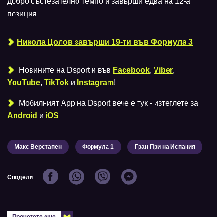
добро състезателно темпо и завърши едва на 12-а
позиция.
Никола Цолов завърши 19-ти във Формула 3
Новините на Dsport и във
Facebook
,
Viber
,
YouTube
,
TikTok
и
Instagram
!
Мобилният Аpp на Dsport вече е тук - изтеглете за
Android
и
iOS
Макс Верстапен
Формула 1
Гран При на Испания
Сподели
Прочетете още