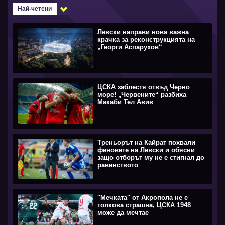
Най-четени
Левски направи нова важна
крачка за реконструкцията на
„Георги Аспарухов“
ЦСКА заблестя отвъд Черно
море! „Червените“ разбиха
Макаби Тел Авив
Треньорът на Кайрат похвали
феновете на Левски и обясни
защо отборът му не е стигнал до
равенството
''Мечката'' от Акропола не е
толкова страшна, ЦСКА 1948
може да мечтае