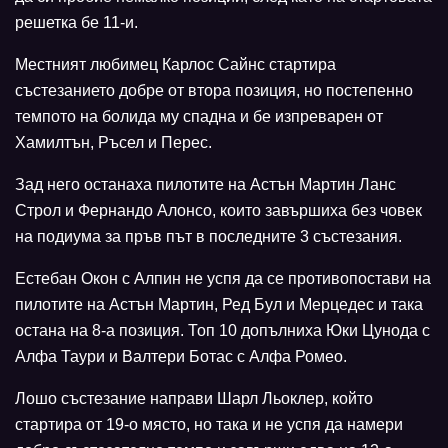
решетка бе 11-и.
Местният любимец Карлос Сайнс стартира
състезанието добре от втора позиция, но постепенно
темпото на болида му спадна и бе изпреварен от
Хамилтън, Ръсел и Перес.
Зад него останаха пилотите на Астън Мартин Ланс
Строл и Фернандо Алонсо, които завършиха без човек
на подиума за пръв път в последните 3 състезания.
Естебан Окон с Алпин не успя да се противопостави на
пилотите на Астън Мартин, Ред Бул и Мерцедес и така
остана на 8-а позиция. Топ 10 допълниха Юки Цунода с
Алфа Таури и Валтери Ботас с Алфа Ромео.
Лошо състезание направи Шарл Льоклер, който
стартира от 19-о място, но така и не успя да намери