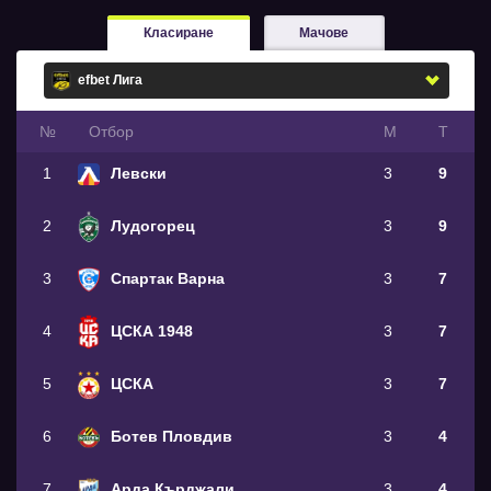
Класиране
Мачове
№
Oтбор
М
Т
1
Левски
3
9
2
Лудогорец
3
9
3
Спартак Варна
3
7
4
ЦСКА 1948
3
7
5
ЦСКА
3
7
6
Ботев Пловдив
3
4
7
Арда Кърджали
3
4