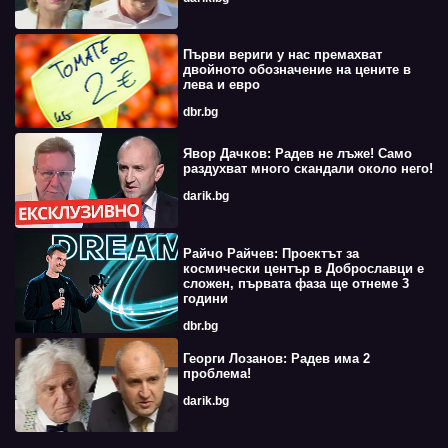
Първи вериги у нас премахват
двойното обозначение на цените в
лева и евро
dbr.bg
Явор Дачков: Радев не лъже! Само
раздухват много скандали около него!
darik.bg
Райчо Райчев: Проектът за
космически център в Доброславци е
сложен, първата фаза ще отнеме 3
години
dbr.bg
Георги Лозанов: Радев има 2
проблема!
darik.bg