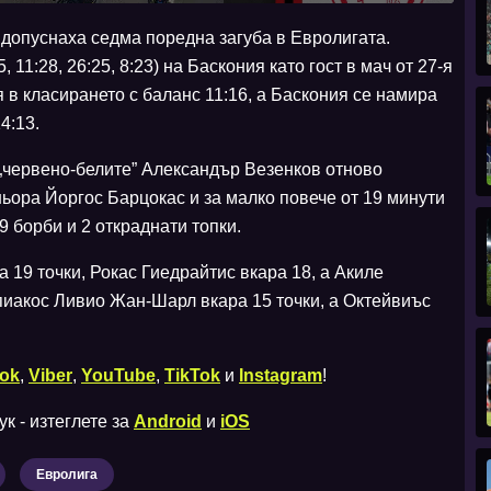
допуснаха седма поредна загуба в Евролигата.
, 11:28, 26:25, 8:23) на Баскония като гост в мач от 27-я
 в класирането с баланс 11:16, а Баскония се намира
4:13.
„червено-белите” Александър Везенков отново
ньора Йоргос Барцокас и за малко повече от 19 минути
 9 борби и 2 откраднати топки.
 19 точки, Рокас Гиедрайтис вкара 18, а Акиле
пиакос Ливио Жан-Шарл вкара 15 точки, а Октейвиъс
ok
,
Viber
,
YouTube
,
TikTok
и
Instagram
!
к - изтеглете за
Android
и
iOS
Евролига