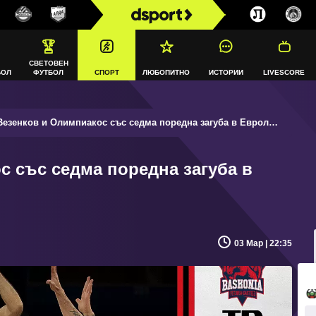
СВЕТОВЕН
БОЛ
ФУТБОЛ
СПОРТ
ЛЮБОПИТНО
ИСТОРИИ
LIVESCORE
езенков и Олимпиакос със седма поредна загуба в Евролигата
с със седма поредна загуба в
03 Мар | 22:35