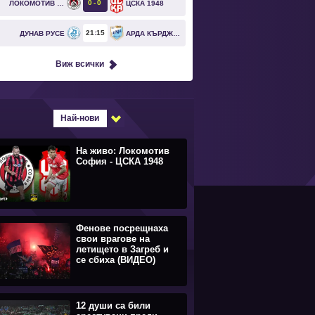
0
0
ЛОКОМОТИВ СОФИЯ
ЦСКА 1948
21
15
ДУНАВ РУСЕ
АРДА КЪРДЖАЛИ
Виж всички
Най-нови
На живо: Локомотив
София - ЦСКА 1948
Фенове посрещнаха
свои врагове на
летището в Загреб и
се сбиха (ВИДЕО)
12 души са били