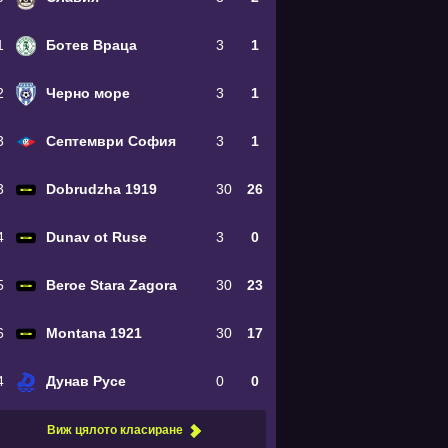
1
Ботев Враца
3
1
2
Черно море
3
1
3
Септември София
3
1
3
Dobrudzha 1919
30
26
4
Dunav ot Ruse
3
0
5
Beroe Stara Zagora
30
23
6
Montana 1921
30
17
4
Дунав Русе
0
0
Виж цялото класиране