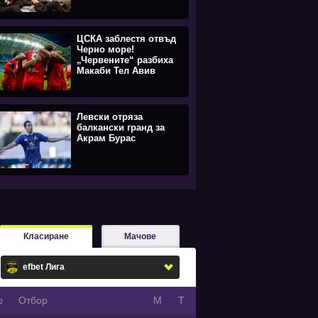
ЦСКА заблестя отвъд
Черно море!
„Червените“ разбиха
Макаби Тел Авив
Левски отряза
балкански гранд за
Акрам Бурас
Класиране
Мачове
№
Oтбор
М
Т