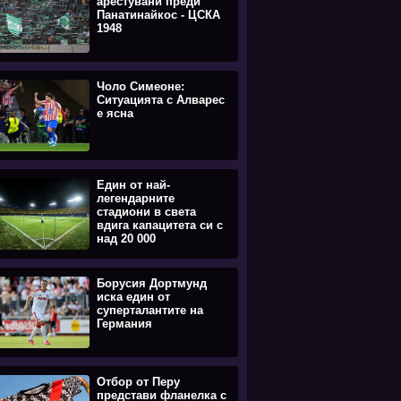
арестувани преди
Панатинайкос - ЦСКА
1948
Чоло Симеоне:
Ситуацията с Алварес
е ясна
Един от най-
легендарните
стадиони в света
вдига капацитета си с
над 20 000
Борусия Дортмунд
иска един от
суперталантите на
Германия
Отбор от Перу
представи фланелка с