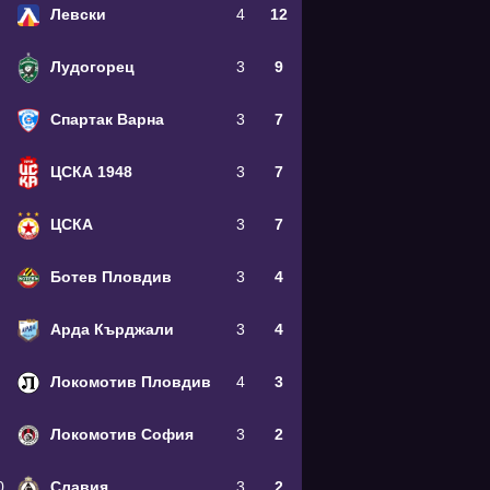
Левски
4
12
Лудогорец
3
9
Спартак Варна
3
7
ЦСКА 1948
3
7
ЦСКА
3
7
Ботев Пловдив
3
4
Арда Кърджали
3
4
Локомотив Пловдив
4
3
Локомотив София
3
2
0
Славия
3
2