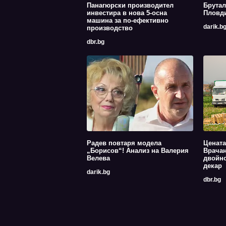
Панагюрски производител
Брутал
инвестира в нова 5-осна
Пловди
машина за по-ефективно
darik.b
производство
dbr.bg
Радев повтаря модела
Цената
„Борисов“! Анализ на Валерия
Врачан
Велева
двойно
декар
darik.bg
dbr.bg