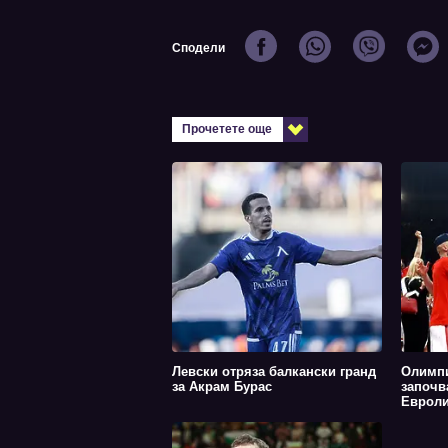
Сподели
Прочетете още
Левски отряза балкански гранд
Олимпи
за Акрам Бурас
започв
Евролиг