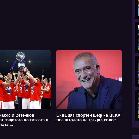
акос и Везенков
Бившият спортен шеф на ЦСКА
ат защитата на титлата в
пое школата на гръцки колос
ата ...