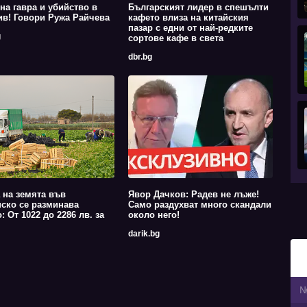
на гавра и убийство в
Българският лидер в спешълти
в! Говори Ружа Райчева
кафето влиза на китайския
пазар с едни от най-редките
g
сортове кафе в света
dbr.bg
 на земята във
Явор Дачков: Радев не лъже!
ско се разминава
Само раздухват много скандали
: От 1022 до 2286 лв. за
около него!
darik.bg