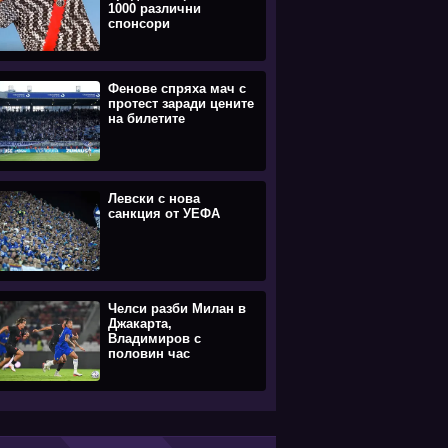
1000 различни
спонсори
Фенове спряха мач с
протест заради цените
на билетите
Левски с нова
санкция от УЕФА
Челси разби Милан в
Джакарта,
Владимиров с
половин час