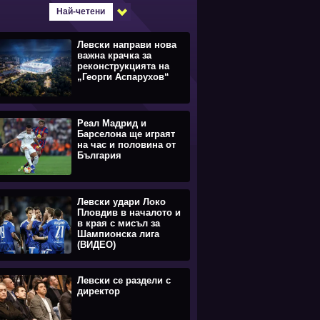
Най-четени
Левски направи нова
важна крачка за
реконструкцията на
„Георги Аспарухов“
Реал Мадрид и
Барселона ще играят
на час и половина от
България
Левски удари Локо
Пловдив в началото и
в края с мисъл за
Шампионска лига
(ВИДЕО)
Левски се раздели с
директор