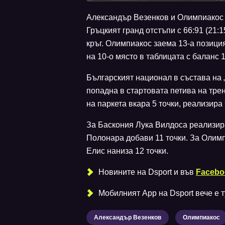
Александър Везенков и Олимпиакос 
Гръцкият гранд отстъпи с 66:91 (21:15
кръг. Олимпиакос заема 13-а позиция
на 10-о място в таблицата с баланс 1
Българският национал в състава на 
попадна в стартовата петива на тре
на паркета вкара 5 точки, реализира
За Баскония Лука Вилдоса реализира
Полонара добави 11 точки. За Олим
Елис наниза 12 точки.
Новините на Dsport и във
Facebo
Мобилният Аpp на Dsport вече е ту
Александър Везенков
Олимпиакос