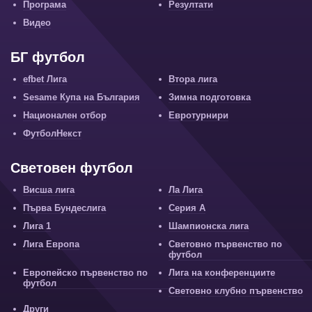
Програма
Резултати
Видео
БГ футбол
efbet Лига
Втора лига
Sesame Купа на България
Зимна подготовка
Национален отбор
Евротурнири
ФутболНекст
Световен футбол
Висша лига
Ла Лига
Първа Бундеслига
Серия А
Лига 1
Шампионска лига
Лига Европа
Световно първенство по
футбол
Европейско първенство по
Лига на конференциите
футбол
Световно клубно първенство
Други