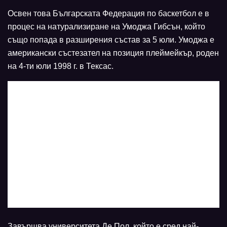
Освен това Българската Федерация по баскетбол е в
процес на натурализиране на Умоджа Гибсън, който
също попада в разширения състав за 5 юли. Умоджа е
американски състезател на позиция плеймейкър, роден
на 4-ти юли 1998 г. в Тексас.
Завършва университета Де Пол, който е сред най-