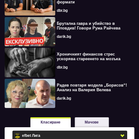
формати
dbr.bg
Брутална гавра и убийство в
Пловдив! Говори Ружа Райчева
darik.bg
Хроничният финансов стрес
ускорява стареенето на мозъка
dbr.bg
Радев повтаря модела „Борисов“!
Анализ на Валерия Велева
darik.bg
Класиране
Мачове