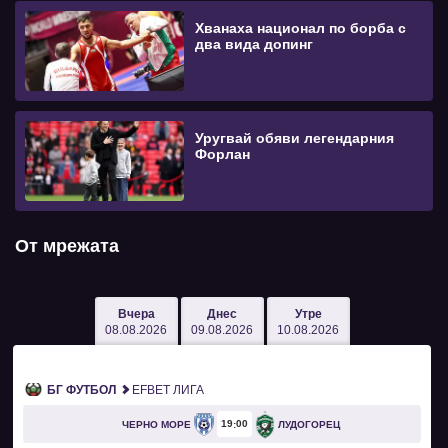
Хванаха национал по борба с
два вида допинг
Уругвай обяви легендарния
Форлан
От мрежата
Вчера
Днес
Утре
08.08.2026
09.08.2026
10.08.2026
БГ ФУТБОЛ
EFBET ЛИГА
19
00
ЧЕРНО МОРЕ
ЛУДОГОРЕЦ