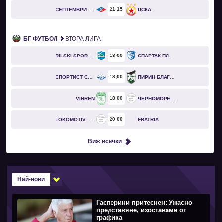
21
15
СЕПТЕМВРИ СОФИЯ
ЦСКА
БГ ФУТБОЛ
ВТОРА ЛИГА
18
00
RILSKI SPORTIST
СПАРТАК ПЛЕВЕН
18
00
СПОРТИСТ СВОГЕ
ПИРИН БЛАГОЕВГРАД
18
00
VIHREN
ЧЕРНОМОРЕЦ БУРГАС
20
00
LOKOMOTIV GO
FRATRIA
Виж всички
Най-нови
Гасперини притеснен: Ужасно
представяне, изоставаме от
графика