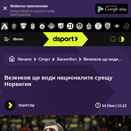
Мобилно приложение
Изпробвайте нашето ново
приложение
Меню
Начало
Спорт
Баскетбол
Везенков ще води националите срещу Норвегия
Везенков ще води националите срещу
Норвегия
dsport.bg
04 Юни | 15:22