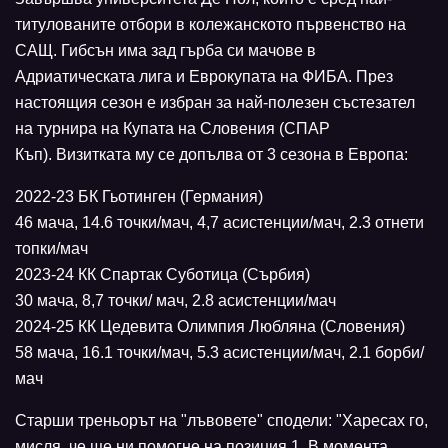
титулованите отбори в колежанското първенство на
САЩ. Гибсън има зад гърба си мачове в
Адриатическата лига и Еврокупата на ФИБА. През
настоящия сезон е избран за най-полезен състезател
на турнира на Купата на Словения (СПАР
Къп). Визитката му се допълва от 3 сезона в Европа:
2022-23 БК Гьотинген (Германия)
46 мача, 14.6 точки/мач, 4,7 асистенции/мач, 2.3 отнети
топки/мач
2023-24 КК Спартак Суботица (Сърбия)
30 мача, 8,7 точки/ мач, 2.8 асистенции/мач
2024-25 КК Цедевита Олимпия Любляна (Словения)
58 мача, 16.1 точки/мач, 5.3 асистенции/мач, 2.1 борби/
мач
Старши треньорът на "лъвовете" сподели: "Харесах го,
мисля, че ще ни помогне на позиция 1. В момента