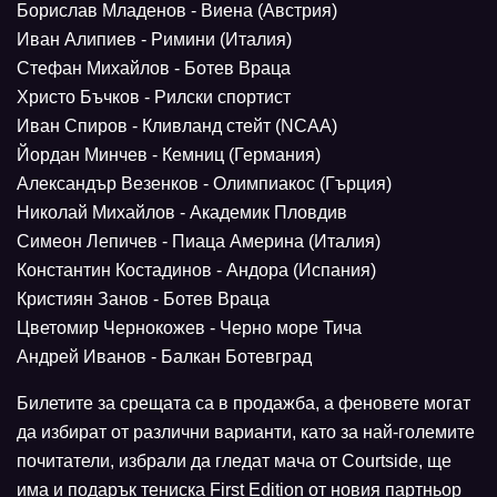
Борислав Младенов - Виена (Австрия)
Иван Алипиев - Римини (Италия)
Стефан Михайлов - Ботев Враца
Христо Бъчков - Рилски спортист
Иван Спиров - Кливланд стейт (NCAA)
Йордан Минчев - Кемниц (Германия)
Александър Везенков - Олимпиакос (Гърция)
Николай Михайлов - Академик Пловдив
Симеон Лепичев - Пиаца Америна (Италия)
Константин Костадинов - Андора (Испания)
Кристиян Занов - Ботев Враца
Цветомир Чернокожев - Черно море Тича
Андрей Иванов - Балкан Ботевград
Билетите за срещата са в продажба, а феновете могат
да избират от различни варианти, като за най-големите
почитатели, избрали да гледат мача от Courtside, ще
има и подарък тениска First Edition от новия партньор