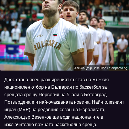
Александър Везенков / startphoto.bg
Днес стана ясен разширеният състав на мъжкия
национален отбор на България по баскетбол за
срещата срещу Норвегия на 5 юли в Ботевград.
Потвърдена е и най-очакваната новина. Най-полезният
играч (MVP) на редовния сезон на Евролигата,
Александър Везенков ще води националите в
изключително важната баскетболна среща.