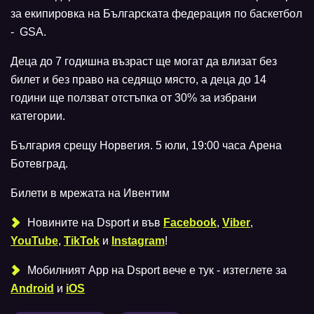
за екипировка на Българската федерация по баскетбол
- GSA.
Деца до 7 годишна възраст ще могат да влизат без
билет и без право на седящо място, а деца до 14
години ще ползват отстъпка от 30% за избрани
категории.
България срещу Норвегия. 5 юли, 19:00 часа Арена
Ботевград.
Билети в мрежата на Ивентим
Новините на Dsport и във
Facebook
,
Viber
,
YouTube
,
TikTok
и
Instagram
!
Мобилният Аpp на Dsport вече е тук - изтеглете за
Android
и
iOS