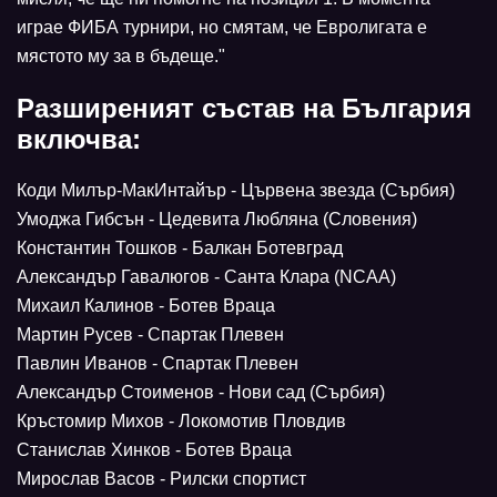
играе ФИБА турнири, но смятам, че Евролигата е
мястото му за в бъдеще."
Разширеният състав на България
включва:
Коди Милър-МакИнтайър - Цървена звезда (Сърбия)
Умоджа Гибсън - Цедевита Любляна (Словения)
Константин Тошков - Балкан Ботевград
Александър Гавалюгов - Санта Клара (NCAA)
Михаил Калинов - Ботев Враца
Мартин Русев - Спартак Плевен
Павлин Иванов - Спартак Плевен
Александър Стоименов - Нови сад (Сърбия)
Кръстомир Михов - Локомотив Пловдив
Станислав Хинков - Ботев Враца
Мирослав Васов - Рилски спортист