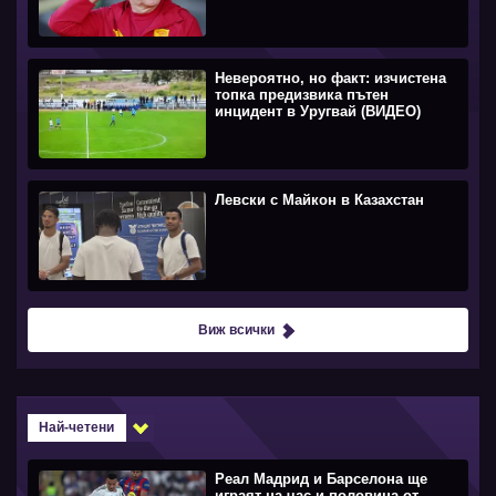
Невероятно, но факт: изчистена
топка предизвика пътен
инцидент в Уругвай (ВИДЕО)
Левски с Майкон в Казахстан
Виж всички
Най-четени
Реал Мадрид и Барселона ще
играят на час и половина от