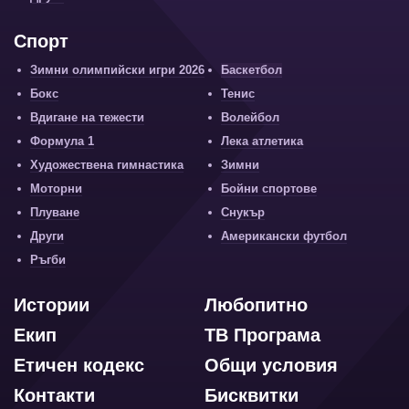
Спорт
Зимни олимпийски игри 2026
Баскетбол
Бокс
Тенис
Вдигане на тежести
Волейбол
Формула 1
Лека атлетика
Художествена гимнастика
Зимни
Моторни
Бойни спортове
Плуване
Снукър
Други
Американски футбол
Ръгби
Истории
Любопитно
Екип
ТВ Програма
Етичен кодекс
Общи условия
Контакти
Бисквитки