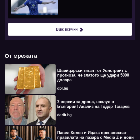
Виж всички
От мрежата
Швейцарски гигант от Уолстрийт с
прогноза, че златото ще удари 5000
долара
dbr.bg
3 версии за дрона, нахлул в
България! Анализ на Тодор Тагарев
darik.bg
Павел Колев и Ицака пренаписват
правилата на пазара с Media Z и нови