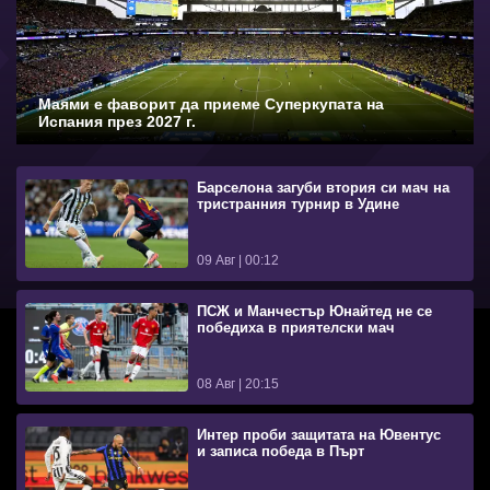
Маями е фаворит да приеме Суперкупата на
Испания през 2027 г.
Барселона загуби втория си мач на
тристранния турнир в Удине
09 Авг | 00:12
ПСЖ и Манчестър Юнайтед не се
победиха в приятелски мач
08 Авг | 20:15
Интер проби защитата на Ювентус
и записа победа в Пърт