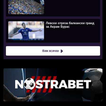
Левски отряза балкански гранд
за Акрам Бурас
Виж всички