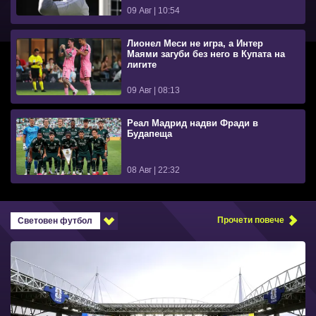
09 Авг | 10:54
Лионел Меси не игра, а Интер
Маями загуби без него в Купата на
лигите
09 Авг | 08:13
Реал Мадрид надви Фради в
Будапеща
08 Авг | 22:32
Прочети повече
Световен футбол