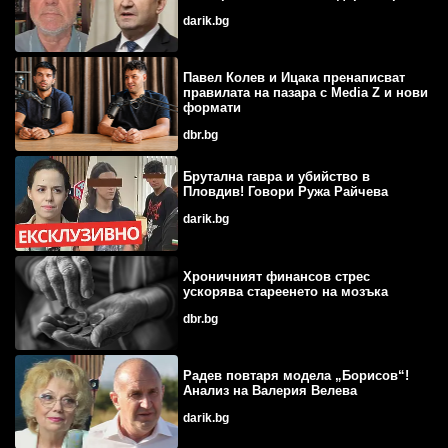
darik.bg
Павел Колев и Ицака пренаписват
правилата на пазара с Media Z и нови
формати
dbr.bg
Брутална гавра и убийство в
Пловдив! Говори Ружа Райчева
darik.bg
Хроничният финансов стрес
ускорява стареенето на мозъка
dbr.bg
Радев повтаря модела „Борисов“!
Анализ на Валерия Велева
darik.bg