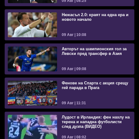
09 Авг | 08:25
Нюкасъл 2.0: краят на една ера и
новото начало
09 Авг | 10:08
Авторът на шампионския гол за
Левски пред трансфер в Азия
09 Авг | 09:08
Фенове на Спарта с акция срещу
гей парада в Прага
09 Авг | 11:31
Лудост в Ирландия: фен нахлу на
терена и нападна футболисти
след дузпа (ВИДЕО)
09 Авг | 08:02