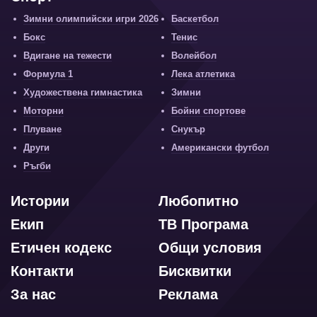
Зимни олимпийски игри 2026
Баскетбол
Бокс
Тенис
Вдигане на тежести
Волейбол
Формула 1
Лека атлетика
Художествена гимнастика
Зимни
Моторни
Бойни спортове
Плуване
Снукър
Други
Американски футбол
Ръгби
Истории
Любопитно
Екип
ТВ Програма
Етичен кодекс
Общи условия
Контакти
Бисквитки
За нас
Реклама