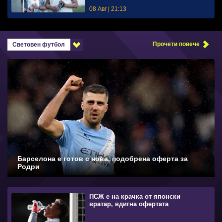
08 Авг | 21:13
Прочети повече
Световен футбол
Барселона е готов с нова, подобрена оферта за
Родри
ПСЖ е на крачка от японски
вратар, вдигна офертата