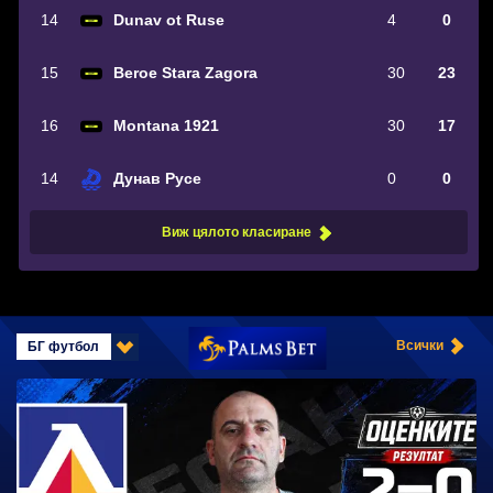
14
Dunav ot Ruse
4
0
15
Beroe Stara Zagora
30
23
16
Montana 1921
30
17
14
Дунав Русе
0
0
Виж цялото класиране
БГ футбол