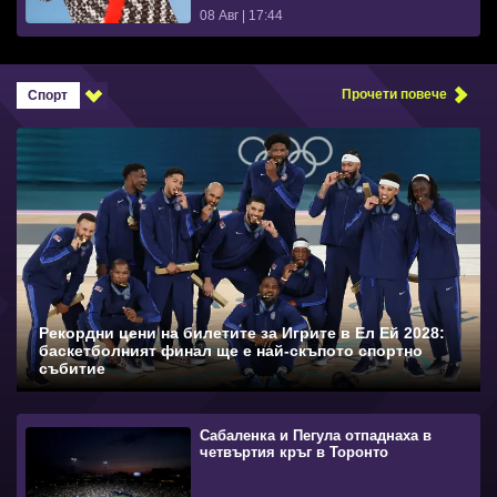
08 Авг | 17:44
Прочети повече
Спорт
Рекордни цени на билетите за Игрите в Ел Ей 2028:
баскетболният финал ще е най-скъпото спортно
събитие
Сабаленка и Пегула отпаднаха в
четвъртия кръг в Торонто