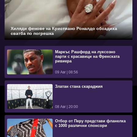
Хиляди фенове на Кристиано Роналдо обсадиха
сватба по погрешка
Маркъс Рашфорд на луксозно
парти с красавици на Френската
ривиера
09 Авг | 08:56
Златан стана скараджия
08 Авг | 20:00
Отбор от Перу представи фланелка
с 1000 различни спонсори