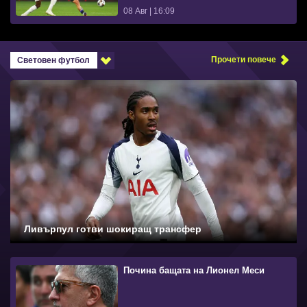
08 Авг | 16:09
Прочети повече
Световен футбол
Ливърпул готви шокиращ трансфер
Почина бащата на Лионел Меси