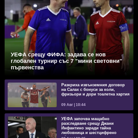
УЕФА срещу ФИФА: задава се нов
глобален турнир със 7 "мини световни"
първенства
Разкриха извънземния договор
на Салах с бонуси за коли,
фризьори и дори тоалетна хартия
09 Авг | 10:44
УЕФА започва мащабно
разследване срещу Джани
Инфантино заради тайна
любовница и шестцифрено
обезщетение