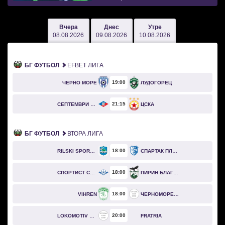
Вчера
Днес
Утре
08.08.2026
09.08.2026
10.08.2026
БГ ФУТБОЛ
EFBET ЛИГА
19
00
ЧЕРНО МОРЕ
ЛУДОГОРЕЦ
21
15
СЕПТЕМВРИ СОФИЯ
ЦСКА
БГ ФУТБОЛ
ВТОРА ЛИГА
18
00
RILSKI SPORTIST
СПАРТАК ПЛЕВЕН
18
00
СПОРТИСТ СВОГЕ
ПИРИН БЛАГОЕВГРАД
18
00
VIHREN
ЧЕРНОМОРЕЦ БУРГАС
20
00
LOKOMOTIV GO
FRATRIA