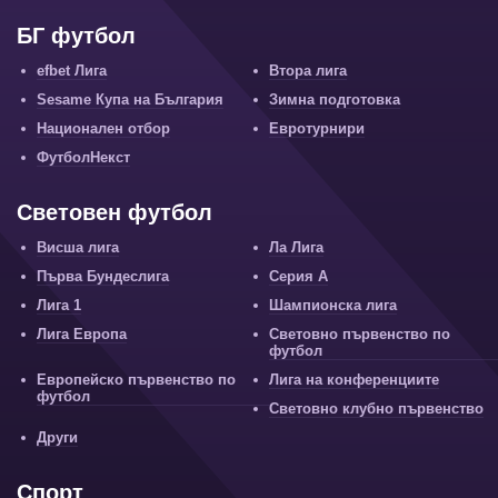
БГ футбол
efbet Лига
Втора лига
Sesame Купа на България
Зимна подготовка
Национален отбор
Евротурнири
ФутболНекст
Световен футбол
Висша лига
Ла Лига
Първа Бундеслига
Серия А
Лига 1
Шампионска лига
Лига Европа
Световно първенство по
футбол
Европейско първенство по
Лига на конференциите
футбол
Световно клубно първенство
Други
Спорт