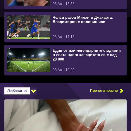
08 Авг | 15:53
Челси разби Милан в Джакарта,
Владимиров с половин час
08 Авг | 17:13
Един от най-легендарните стадиони
в света вдига капацитета си с над
20 000
08 Авг | 18:20
Прочети повече
Любопитно