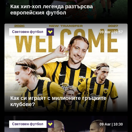
Как хип-хоп легенда разтърсва
европейския футбол
Световен футбол
09 Авг | 09:57
Как си играят с милионите гръцките
клубове?
Световен футбол
09 Авг | 10:30