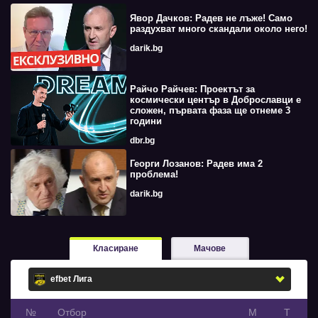
Явор Дачков: Радев не лъже! Само
раздухват много скандали около него!
darik.bg
Райчо Райчев: Проектът за
космически център в Доброславци е
сложен, първата фаза ще отнеме 3
години
dbr.bg
Георги Лозанов: Радев има 2
проблема!
darik.bg
Класиране
Мачове
№
Oтбор
М
Т