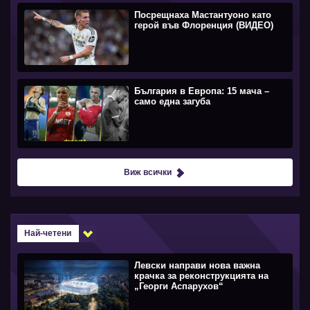
Посрещнаха Мастантуоно като
герой във Флоренция (ВИДЕО)
България в Европа: 15 мача –
само една загуба
Виж всички
Най-четени
Левски направи нова важна
крачка за реконструкцията на
„Георги Аспарухов“