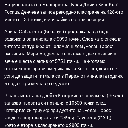
Националката на България за „Били Джийн Кинг Къп“
Росица Денчева записа рекордно класиране на 428-ото
място с 136 точки, изкачвайки се с три позиции.
Арина Сабаленка (Беларус) продължава да бъде
водачка в ранглистата с 9090 точки. След като спечели
титлата от турнира от Големия шлем „Ролан Гарос“,
рускинята Мира Андреева се изкачи с две позиции и
вече е шеста с актив от 5751 точки. Най-голямо
отстъпление прави американката Коко Гоф, която не
успя да защити титлата си в Париж от миналата година
и пада с три места до седмото.
В ранглистата на двойки Катержина Синиакова (Чехия)
запазва първата си позиция с 10500 точки след
четвъртия си триумф при дуетите на „Ролан Гарос“
заедно с партньорката си Тейлър Таунзенд (САЩ),
която е втора в класирането с 9900 точки.