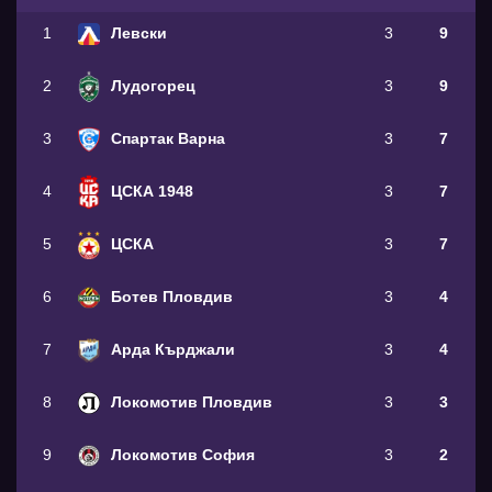
1
Левски
3
9
2
Лудогорец
3
9
3
Спартак Варна
3
7
4
ЦСКА 1948
3
7
5
ЦСКА
3
7
6
Ботев Пловдив
3
4
7
Арда Кърджали
3
4
8
Локомотив Пловдив
3
3
9
Локомотив София
3
2