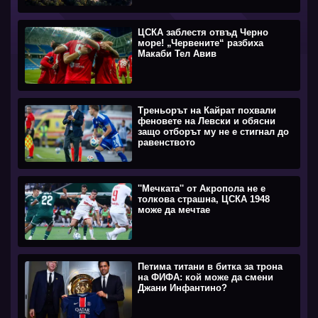
ЦСКА заблестя отвъд Черно
море! „Червените“ разбиха
Макаби Тел Авив
Треньорът на Кайрат похвали
феновете на Левски и обясни
защо отборът му не е стигнал до
равенството
''Мечката'' от Акропола не е
толкова страшна, ЦСКА 1948
може да мечтае
Петима титани в битка за трона
на ФИФА: кой може да смени
Джани Инфантино?