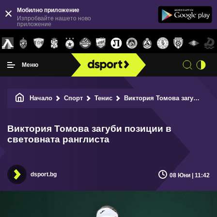
Мобилно приложение
Изпробвайте нашето ново
приложение
Меню
Начало
Спорт
Тенис
Виктория Томова загуби позиции в световната ранглиста
Виктория Томова загуби позиции в
световната ранглиста
dsport.bg
08 Юни | 11:42