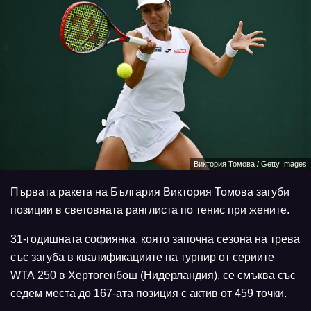
Виктория Томова / Getty Images
Първата ракета на България Виктория Томова загуби
позиции в световната ранглиста по тенис при жените.
31-годишната софиянка, която започна сезона на трева
със загуба в квалификациите на турнир от сериите
WТА 250 в Хертогенбош (Нидерландия), се смъква със
седем места до 167-ата позиция с актив от 459 точки.