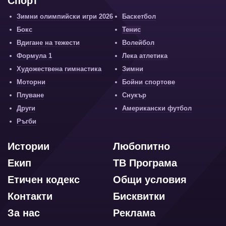
Спорт
Зимни олимпийски игри 2026
Баскетбол
Бокс
Тенис
Вдигане на тежести
Волейбол
Формула 1
Лека атлетика
Художествена гимнастика
Зимни
Моторни
Бойни спортове
Плуване
Снукър
Други
Американски футбол
Ръгби
Истории
Любопитно
Екип
ТВ Програма
Етичен кодекс
Общи условия
Контакти
Бисквитки
За нас
Реклама