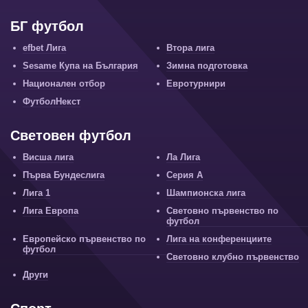
БГ футбол
efbet Лига
Втора лига
Sesame Купа на България
Зимна подготовка
Национален отбор
Евротурнири
ФутболНекст
Световен футбол
Висша лига
Ла Лига
Първа Бундеслига
Серия А
Лига 1
Шампионска лига
Лига Европа
Световно първенство по
футбол
Европейско първенство по
Лига на конференциите
футбол
Световно клубно първенство
Други