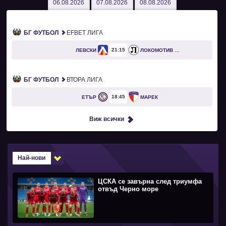
06.08.2026
07.08.2026
08.08.2026
БГ ФУТБОЛ
EFBET ЛИГА
21
15
ЛЕВСКИ
ЛОКОМОТИВ ПЛОВДИВ
БГ ФУТБОЛ
ВТОРА ЛИГА
18
45
ЕТЪР
МАРЕК
Виж всички
Най-нови
ЦСКА се завърна след триумфа
отвъд Черно море