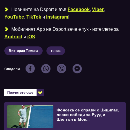
Новините на Dsport и във
Facebook
,
Viber
,
YouTube
,
TikTok
и
Instagram
!
Мобилният Аpp на Dsport вече е тук - изтеглете за
Android
и
iOS
Виктория Томова
тенис
Сподели
Прочетете още
Фонсека се справи с Циципас,
лесни победи за Рууд и
Шелтън в Мон...