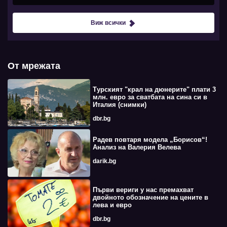
Виж всички
От мрежата
Турският "крал на дюнерите" плати 3
млн. евро за сватбата на сина си в
Италия (снимки)
dbr.bg
Радев повтаря модела „Борисов“!
Анализ на Валерия Велева
darik.bg
Първи вериги у нас премахват
двойното обозначение на цените в
лева и евро
dbr.bg