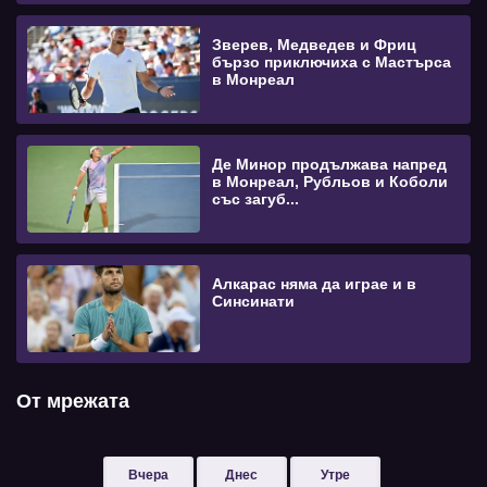
Зверев, Медведев и Фриц
бързо приключиха с Мастърса
в Монреал
Де Минор продължава напред
в Монреал, Рубльов и Коболи
със загуб...
Алкарас няма да играе и в
Синсинати
От мрежата
Вчера
Днес
Утре