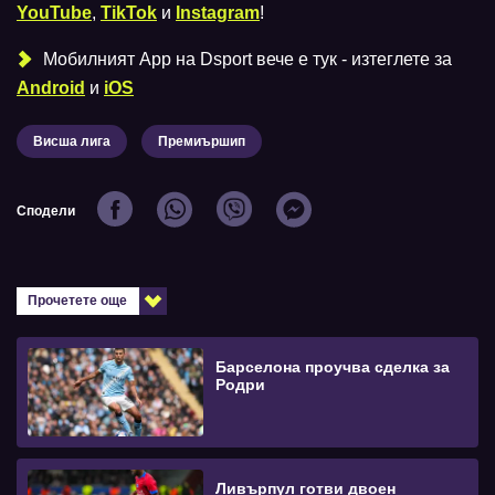
YouTube
,
TikTok
и
Instagram
!
Мобилният Аpp на Dsport вече е тук - изтеглете за
Android
и
iOS
Висша лига
Премиършип
Сподели
Прочетете още
Барселона проучва сделка за
Родри
Ливърпул готви двоен