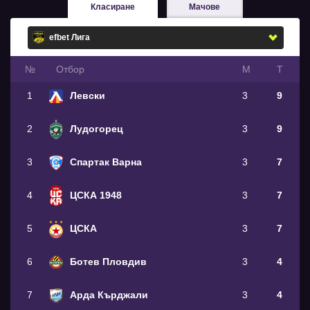
Класиране
Мачове
№
Oтбор
М
Т
1
Левски
3
9
2
Лудогорец
3
9
3
Спартак Варна
3
7
4
ЦСКА 1948
3
7
5
ЦСКА
3
7
6
Ботев Пловдив
3
4
7
Арда Кърджали
3
4