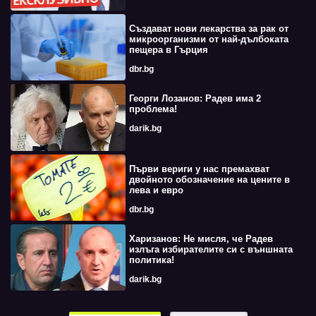
Създават нови лекарства за рак от
микроорганизми от най-дълбоката
пещера в Гърция
dbr.bg
Георги Лозанов: Радев има 2
проблема!
darik.bg
Първи вериги у нас премахват
двойното обозначение на цените в
лева и евро
dbr.bg
Харизанов: Не мисля, че Радев
излъга избирателите си с външната
политика!
darik.bg