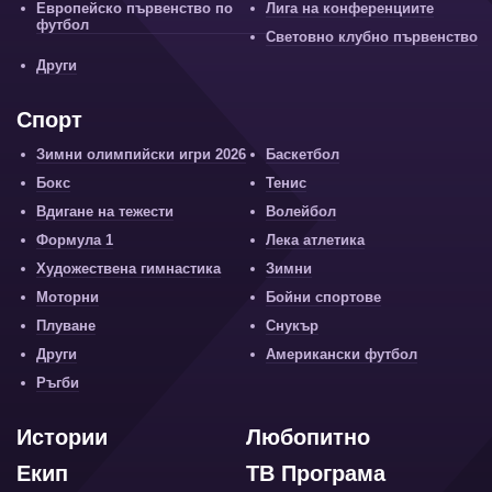
Европейско първенство по
Лига на конференциите
футбол
Световно клубно първенство
Други
Спорт
Зимни олимпийски игри 2026
Баскетбол
Бокс
Тенис
Вдигане на тежести
Волейбол
Формула 1
Лека атлетика
Художествена гимнастика
Зимни
Моторни
Бойни спортове
Плуване
Снукър
Други
Американски футбол
Ръгби
Истории
Любопитно
Екип
ТВ Програма