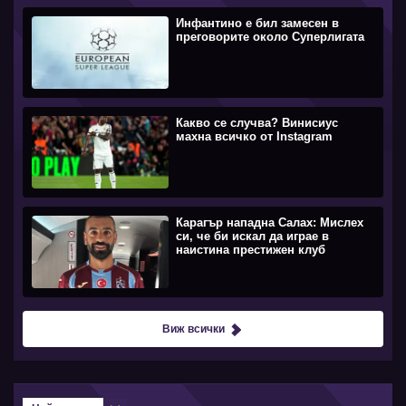
Инфантино е бил замесен в
преговорите около Суперлигата
Какво се случва? Винисиус
махна всичко от Instagram
Карагър нападна Салах: Мислех
си, че би искал да играе в
наистина престижен клуб
Виж всички