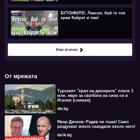
БУТОНКИТЕ: Левски, бий го тоя
крив Кайрат и там!
Виж всички
От мрежата
Турският "крал на дюнерите" плати 3
млн. евро за сватбата на сина си в
Италия (снимки)
dbr.bg
Явор Дачков: Радев не лъже! Само
раздухват много скандали около него!
darik.bg