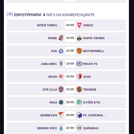
ЕВРОТУРНИРИ
ЛИГА НА КОНФЕРЕНЦИИТЕ
18
00
INTER TURKU
VADUZ
19
00
PAIDE
RAPID VIENNA
19
00
HJK
MOTHERWELL
19
00
JABLONEC
RIGAS FS
19
00
NOAH
SION
19
30
CFR CLUJ
TROMSØ
20
00
RIGA
GYŐRI ETO
20
00
DEBRECEN
FC COPENHAGEN
20
00
DINAMO KIEV
QARABAG