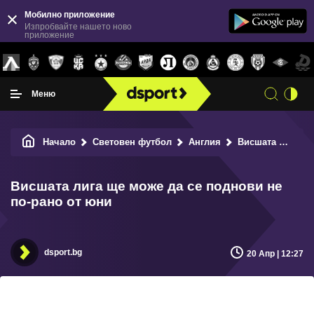
Мобилно приложение
Изпробвайте нашето ново
приложение
Меню
Начало
Световен футбол
Англия
Висшата лига ще може да се поднови не по-рано от юни
Висшата лига ще може да се поднови не
по-рано от юни
dsport.bg
20 Апр | 12:27