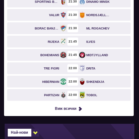
21
30
SPORTING BRAGA
DINAMO MINSK
21
30
VALUR
NORDSJÆLLAND
21
30
BORAC BANJA LUKA
ML ROGACHEV
21
45
RIJEKA
ILVES
21
45
BOHEMIANS
MIDTJYLLAND
22
00
TRE FIORI
DRITA
22
00
HIBERNIAN
SHKENDIJA
22
00
PARTIZAN
TOBOL
Виж всички
Най-нови