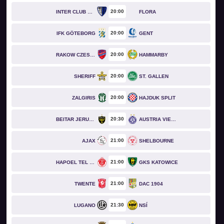
20
00
INTER CLUB D'ESCALDES
FLORA
20
00
IFK GÖTEBORG
GENT
20
00
RAKOW CZESTOCHOWA
HAMMARBY
20
00
SHERIFF
ST. GALLEN
20
00
ZALGIRIS
HAJDUK SPLIT
20
30
BEITAR JERUSALEM
AUSTRIA VIENNA
21
00
AJAX
SHELBOURNE
21
00
HAPOEL TEL AVIV
GKS KATOWICE
21
00
TWENTE
DAC 1904
21
30
LUGANO
NSÍ