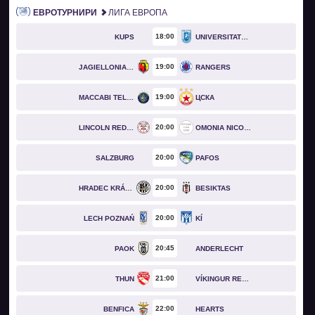
ЕВРОТУРНИРИ
ЛИГА ЕВРОПА
18
00
KUPS
UNIVERSITATEA CRAIOVA
19
00
JAGIELLONIA BIAŁYSTOK
RANGERS
19
00
MACCABI TEL AVIV
ЦСКА
20
00
LINCOLN RED IMPS
OMONIA NICOSIA
20
00
SALZBURG
PAFOS
20
00
HRADEC KRÁLOVÉ
BESIKTAS
20
00
LECH POZNAŃ
KÍ
20
45
PAOK
ANDERLECHT
21
00
THUN
VÍKINGUR REYKJAVÍK
22
00
BENFICA
HEARTS