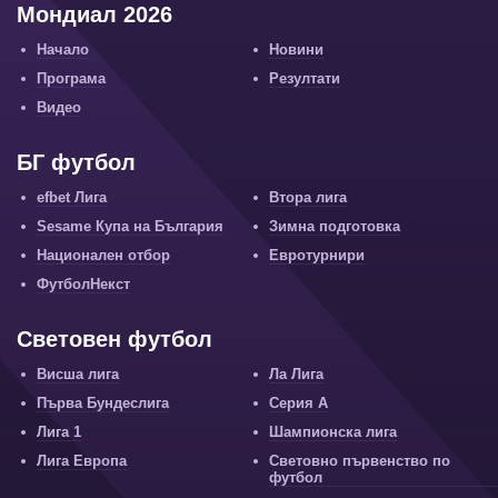
Мондиал 2026
Начало
Новини
Програма
Резултати
Видео
БГ футбол
efbet Лига
Втора лига
Sesame Купа на България
Зимна подготовка
Национален отбор
Евротурнири
ФутболНекст
Световен футбол
Висша лига
Ла Лига
Първа Бундеслига
Серия А
Лига 1
Шампионска лига
Лига Европа
Световно първенство по
футбол