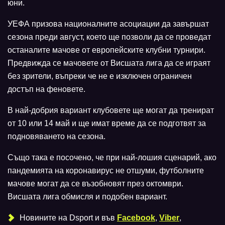
юни.
УЕФА призова националните асоциации да завършат
сезона преди август, което ще позволи да се проведат
останалите мачове от европейските клубни турнири.
Предвижда се мачовете от Висшата лига да се играят
без зрители, въпреки че не е изключен ограничен
достъп на феновете.
В най-добрия вариант клубовете ще могат да тренират
от 10 или 14 май и ще имат време да се подготвят за
подновяването на сезона.
Също така е посочено, че при най-лошия сценарий, ако
пандемията на коронавирус не отшуми, футболните
мачове могат да се възобновят през октомври.
Висшата лига обмисля и подобен вариант.
Новините на Dsport и във
Facebook
,
Viber
,