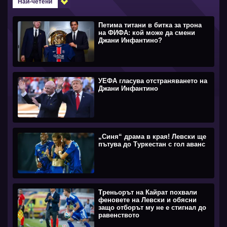
Най-четени
Петима титани в битка за трона
на ФИФА: кой може да смени
Джани Инфантино?
УЕФА гласува отстраняването на
Джани Инфантино
„Синя“ драма в края! Левски ще
пътува до Туркестан с гол аванс
Треньорът на Кайрат похвали
феновете на Левски и обясни
защо отборът му не е стигнал до
равенството