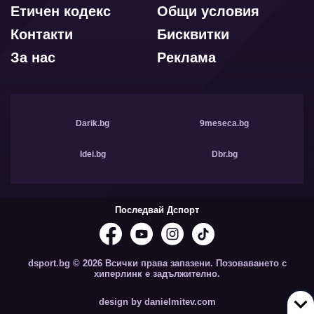
Етичен кодекс
Общи условия
Контакти
Бисквитки
За нас
Реклама
Darik.bg
9meseca.bg
Idei.bg
Dbr.bg
Последвай Дспорт
dsport.bg © 2026 Всички права запазени. Позоваването с
хиперлинк е задължително.
design by danielmitev.com