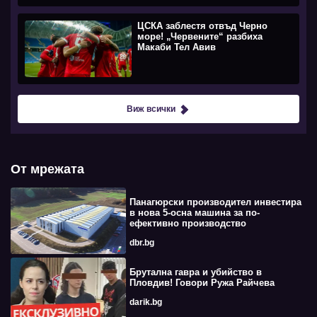
ЦСКА заблестя отвъд Черно
море! „Червените“ разбиха
Макаби Тел Авив
Виж всички
От мрежата
Панагюрски производител инвестира
в нова 5-осна машина за по-
ефективно производство
dbr.bg
Брутална гавра и убийство в
Пловдив! Говори Ружа Райчева
darik.bg