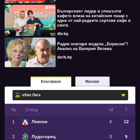
Българският лидер в спешълти
кафето влиза на китайския пазар с
едни от най-редките сортове кафе в
света
dbr.bg
Радев повтаря модела „Борисов“!
Анализ на Валерия Велева
darik.bg
Класиране
Мачове
№
Oтбор
М
Т
1
Левски
4
12
2
Лудогорец
3
9