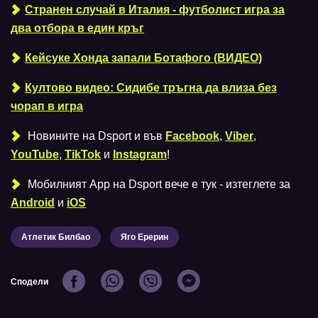
Странен случай в Италия - футболист игра за
два отбора в един кръг
Кейсуке Хонда запали Ботафого (ВИДЕО)
Култово видео: Сидибе тръгна да влиза без
чорап в игра
Новините на Dsport и във
Facebook
,
Viber
,
YouTube
,
TikTok
и
Instagram
!
Мобилният Аpp на Dsport вече е тук - изтеглете за
Android
и
iOS
Атлетик Билбао
Яго Ерерин
Сподели