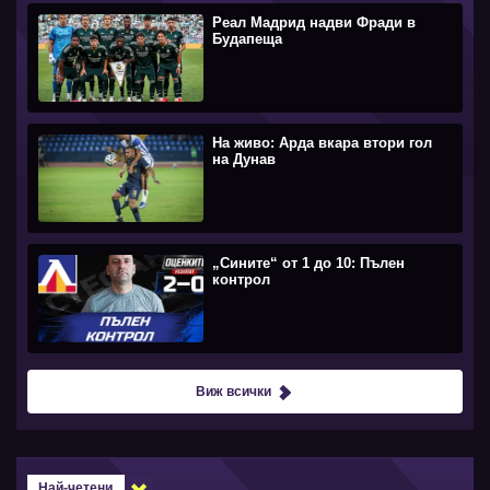
Реал Мадрид надви Фради в
Будапеща
На живо: Арда вкара втори гол
на Дунав
„Сините“ от 1 до 10: Пълен
контрол
Виж всички
Най-четени