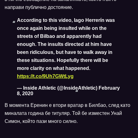
направи публично достояние.
According to this video, Iago Herrerín was
once again being insulted while on the
streets of Bilbao and apparently had
enough. The insults directed at him have
been ridiculous, but have to walk away in
these situations. Hopefully there will be
more clarity on what happened.
https://t.co/9Uh7GWtLyg
— Inside Athletic (@InsideAthletic)
February
8, 2020
В момента Еренин е втори вратар в Билбао, след като
миналата година бе титуляр. Той бе изместен Унай
Симон, който пази много силно.