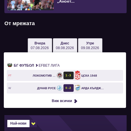
„Аноет...
От мрежата
Вчера
Днес
Утре
07.08.2026
08.08.2026
09.08.2026
БГ ФУТБОЛ
EFBET ЛИГА
1
3
ЛОКОМОТИВ СОФИЯ
ЦСКА 1948
FT
0
2
ДУНАВ РУСЕ
АРДА КЪРДЖАЛИ
61`
Виж всички
Най-нови