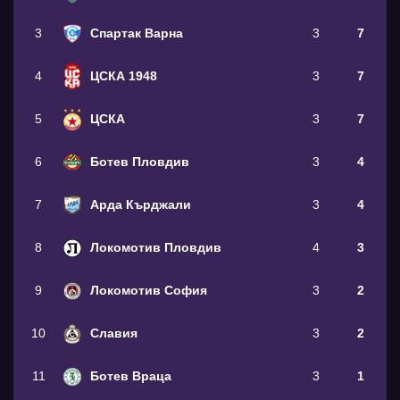
3
Спартак Варна
3
7
4
ЦСКА 1948
3
7
5
ЦСКА
3
7
6
Ботев Пловдив
3
4
7
Арда Кърджали
3
4
8
Локомотив Пловдив
4
3
9
Локомотив София
3
2
10
Славия
3
2
11
Ботев Враца
3
1