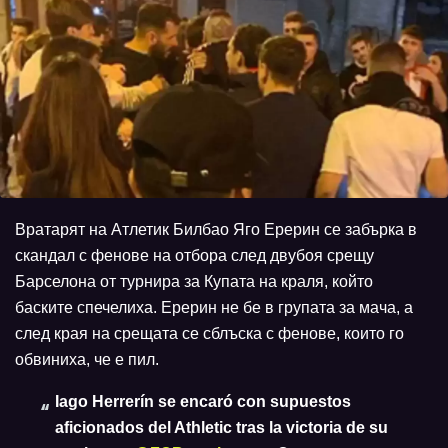
Вратарят на Атлетик Билбао Яго Ерерин се забърка в
скандал с фенове на отбора след двубоя срещу
Барселона от турнира за Купата на краля, който
баските спечелиха. Ерерин не бе в групата за мача, а
след края на срещата се сблъска с фенове, които го
обвиниха, че е пил.
Iago Herrerín se encaró con supuestos
aficionados del Athletic tras la victoria de su