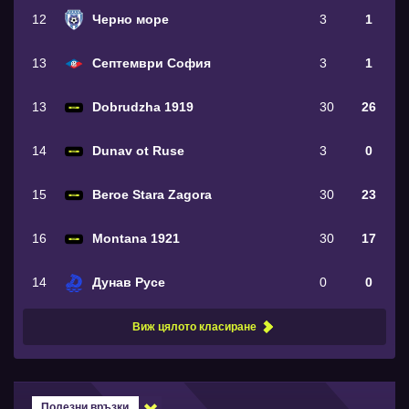
12
Черно море
3
1
13
Септември София
3
1
13
Dobrudzha 1919
30
26
14
Dunav ot Ruse
3
0
15
Beroe Stara Zagora
30
23
16
Montana 1921
30
17
14
Дунав Русе
0
0
Виж цялото класиране
Полезни връзки