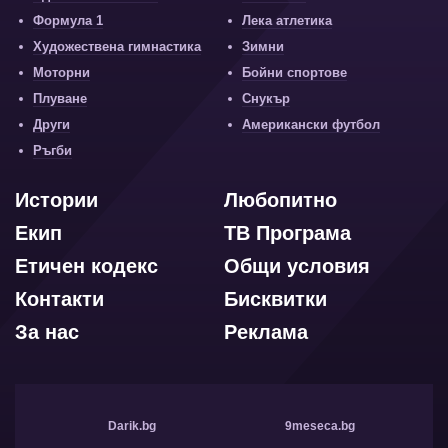
Формула 1
Лека атлетика
Художествена гимнастика
Зимни
Моторни
Бойни спортове
Плуване
Снукър
Други
Американски футбол
Ръгби
Истории
Любопитно
Екип
ТВ Програма
Етичен кодекс
Общи условия
Контакти
Бисквитки
За нас
Реклама
Darik.bg
9meseca.bg