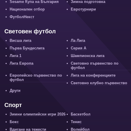
Sesame Купа на България
Зимна подготовка
Национален отбор
Евротурнири
ФутболНекст
Световен футбол
Висша лига
Ла Лига
Първа Бундеслига
Серия А
Лига 1
Шампионска лига
Лига Европа
Световно първенство по
футбол
Европейско първенство по
Лига на конференциите
футбол
Световно клубно първенство
Други
Спорт
Зимни олимпийски игри 2026
Баскетбол
Бокс
Тенис
Вдигане на тежести
Волейбол