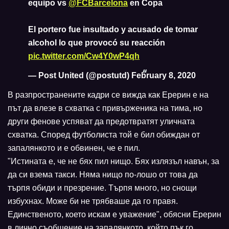
equipo vs
@FCBarcelona
en Copa
El portero fue insultado y acusado de tomar
alcohol lo que provocó su reacción
pic.twitter.com/Cw4Y0wP4qh
— Post United (@postutd)
February 8, 2020
В разпространените кадри се вижда как Ерерин е на
път да влезе в схватка с привърженика на тима, но
други фенове успяват да предотвратят уличната
схватка. Според футболиста той е бил обиждан от
запалянкото и е обвинен, че е пил.
"Истината е, че не бях пил нищо. Бях излязъл навън, за
да си взема такси. Няма нищо по-лошо от това да
търпя обиди и презрение. Търпя много, но снощи
избухнах. Може би не трябваше да го правя.
Единственото, което искам е уважение", обясни Ерерин
в лично съобщение на запалянкото, който пък го