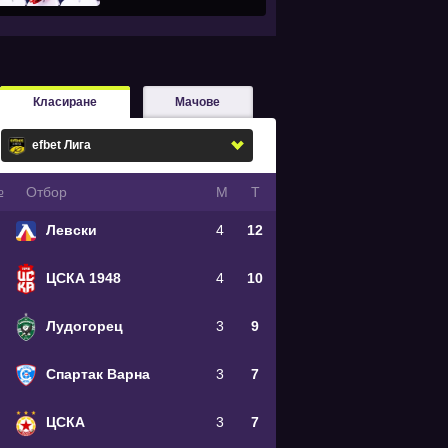
Класиране
Мачове
№
Oтбор
М
Т
Левски
4
12
ЦСКА 1948
4
10
Лудогорец
3
9
Спартак Варна
3
7
ЦСКА
3
7