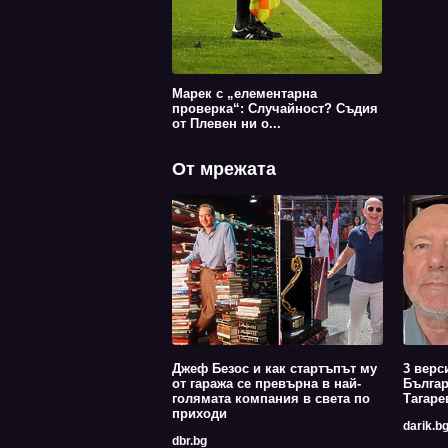
Марек с „елементарна
проверка“: Случайност? Съдия
от Плевен ни о...
От мрежата
Джеф Безос и как стартъпът му
3 верс
от гаража се превърна в най-
Българ
голямата компания в света по
Тагаре
приходи
darik.b
dbr.bg