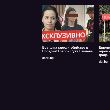
Брутална гавра и убийство в
Европе
Пловдив! Говори Ружа Райчева
огромн
града
darik.bg
dbr.bg