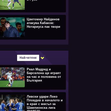
Цветомир Найденов
атакува Кабаков:
Нотариуса пак твори
Най-четени
Реал Мадрид и
Барселона ще играят
на час и половина от
България
Левски удари Локо
Пловдив в началото и
в края с мисъл за
Шампионска лига