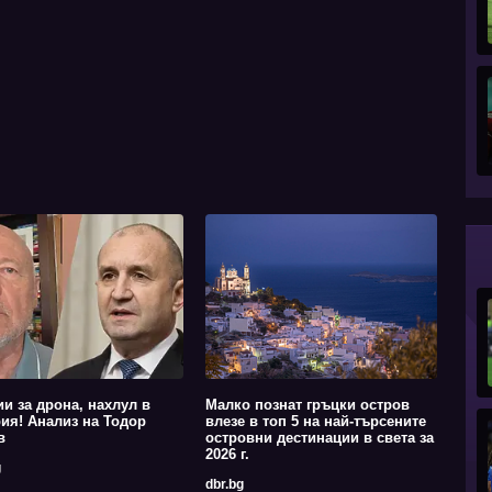
ии за дрона, нахлул в
Малко познат гръцки остров
ия! Анализ на Тодор
влезе в топ 5 на най-търсените
в
островни дестинации в света за
2026 г.
g
dbr.bg