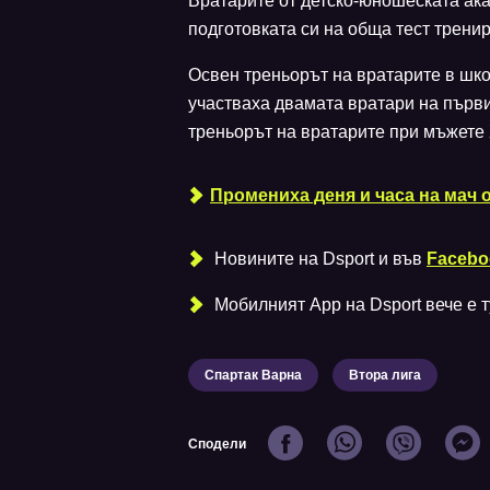
Вратарите от детско-юношеската ак
подготовката си на обща тест трени
Освен треньорът на вратарите в ш
участваха двамата вратари на първи
треньорът на вратарите при мъжете
Промениха деня и часа на мач 
Новините на Dsport и във
Facebo
Мобилният Аpp на Dsport вече е ту
Спартак Варна
Втора лига
Сподели